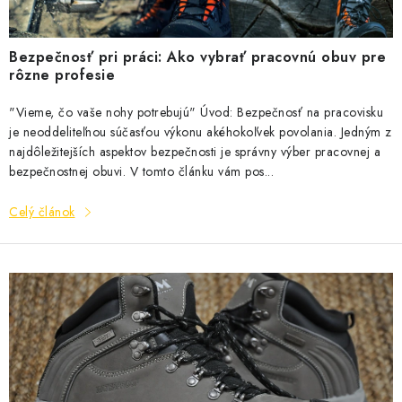
BLOG
l
á
KONTAKT
Bezpečnosť pri práci: Ako vybrať pracovnú obuv pre
n
rôzne profesie
k
O NÁS
o
"Vieme, čo vaše nohy potrebujú" Úvod: Bezpečnosť na pracovisku
v
je neoddeliteľnou súčasťou výkonu akéhokoľvek povolania. Jedným z
HODNOTENIE OBCHODU
najdôležitejších aspektov bezpečnosti je správny výber pracovnej a
bezpečnostnej obuvi. V tomto článku vám pos...
OCHRANNÉ PRACOVNÉ POMÔCKY
Celý článok
ZNAČKY
Často kladené otázky
INFORMÁCIE PRE ZÁKAZNÍKOV
Napíšte nám