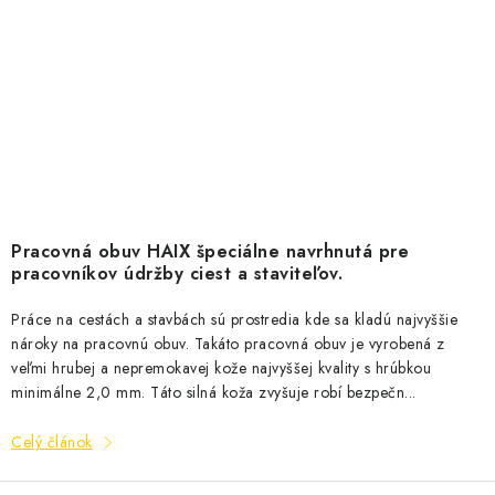
Pracovná obuv HAIX špeciálne navrhnutá pre
pracovníkov údržby ciest a staviteľov.
Práce na cestách a stavbách sú prostredia kde sa kladú najvyššie
nároky na pracovnú obuv. Takáto pracovná obuv je vyrobená z
veľmi hrubej a nepremokavej kože najvyššej kvality s hrúbkou
minimálne 2,0 mm. Táto silná koža zvyšuje robí bezpečn...
Celý článok