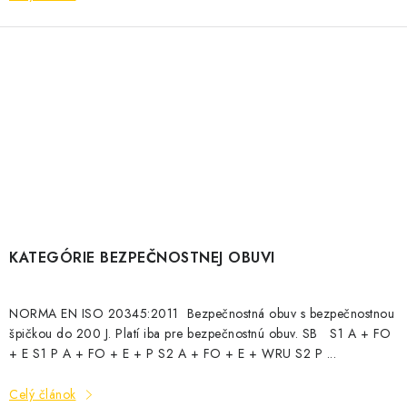
KATEGÓRIE BEZPEČNOSTNEJ OBUVI
NORMA EN ISO 20345:2011 Bezpečnostná obuv s bezpečnostnou
špičkou do 200 J. Platí iba pre bezpečnostnú obuv. SB S1 A + FO
+ E S1 P A + FO + E + P S2 A + FO + E + WRU S2 P ...
Celý článok