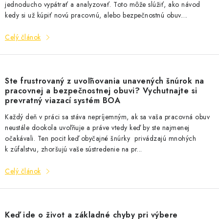
jednoducho vypátrať a analyzovať. Toto môže slúžiť, ako návod
kedy si už kúpiť novú pracovnú, alebo bezpečnostnú obuv....
Celý článok
Ste frustrovaný z uvoľňovania unavených šnúrok na
pracovnej a bezpečnostnej obuvi? Vychutnajte si
prevratný viazací systém BOA
Každý deň v práci sa stáva nepríjemným, ak sa vaša pracovná obuv
neustále dookola uvoľňuje a práve vtedy keď by ste najmenej
očakávali. Ten pocit keď obyčajné šnúrky privádzajú mnohých
k zúfalstvu, zhoršujú vaše sústredenie na pr...
Celý článok
Keď ide o život a základné chyby pri výbere