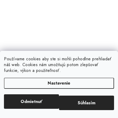
Ako nájsť tu správnu pracovnú obuv?
Používame cookies aby ste si mohli pohodlne prehliadať
náš web. Cookies nám umožňujú potom zlepšovať
Nájsť správnu pracovnú obuv je, ako skladať vysnívaný futbalový tím
funkcie, výkon a použiteľnosť.
- vyžaduje si to špecifický výber tých najsilnejších stránok na
zostavenie tej pravej a víťaznej kombinácie. Pri nákupe pracovnej
Nastavenie
obuvi je najdôležitejšie stále mať na pamäti svoju p...
Celý článok
Odmietnuť
Súhlasím