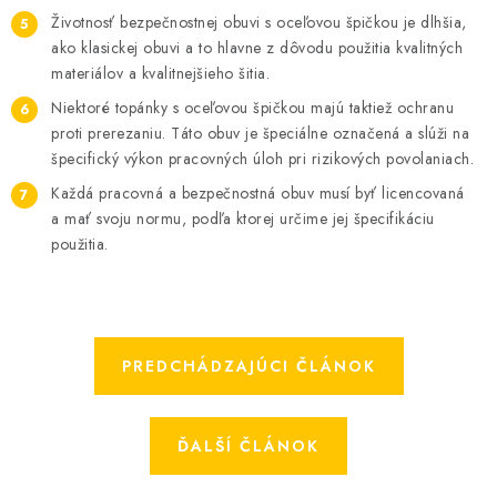
Životnosť bezpečnostnej obuvi s oceľovou špičkou je dlhšia,
ako klasickej obuvi a to hlavne z dôvodu použitia kvalitných
materiálov a kvalitnejšieho šitia.
Niektoré topánky s oceľovou špičkou majú taktiež ochranu
proti prerezaniu. Táto obuv je špeciálne označená a slúži na
špecifický výkon pracovných úloh pri rizikových povolaniach.
Každá pracovná a bezpečnostná obuv musí byť licencovaná
a mať svoju normu, podľa ktorej určime jej špecifikáciu
použitia.
PREDCHÁDZAJÚCI ČLÁNOK
ĎALŠÍ ČLÁNOK