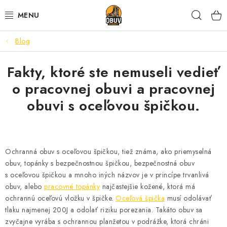
Prejsť
Hľad
na
obsah
Blog
PRACOVNÁ A BEZPEČNOSTNÁ OBUV
Fakty, ktoré ste nemuseli vedieť
VOĽNOČASOVÁ OBUV
o pracovnej obuvi a pracovnej
VÝPREDAJ
obuvi s oceľovou špičkou.
VLOŽKY
IMPREGNÁCIA A OCHRANA
Ochranná obuv s oceľovou špičkou, tiež známa, ako priemyselná
obuv, topánky s bezpečnostnou špičkou, bezpečnostná obuv
s oceľovou špičkou a mnoho iných názvov je v princípe trvanlivá
PRE KÁVIČKÁROV
obuv, alebo
pracovné topánky
najčastejšie kožené, ktorá má
ochrannú oceľovú vložku v špičke.
Oceľová špička
musí odolávať
BEZPEČNOSTNÉ NORMY A SYMBOLY
tlaku najmenej 200J a odolať riziku porezania. Takáto obuv sa
zvyčajne vyrába s ochrannou planžetou v podrážke, ktorá chráni