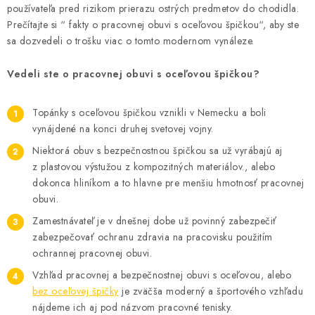
BLOG
používateľa pred rizikom prierazu ostrých predmetov do chodidla.
Prečítajte si “ fakty o pracovnej obuvi s oceľovou špičkou“, aby ste
KONTAKT
sa dozvedeli o trošku viac o tomto modernom vynáleze.
Vedeli ste o pracovnej obuvi s oceľovou špičkou?
O NÁS
HODNOTENIE OBCHODU
Topánky s oceľovou špičkou vznikli v Nemecku a boli
vynájdené na konci druhej svetovej vojny.
OCHRANNÉ PRACOVNÉ POMÔCKY
Niektorá obuv s bezpečnostnou špičkou sa už vyrábajú aj
z plastovou výstužou z kompozitných materiálov., alebo
dokonca hliníkom a to hlavne pre menšiu hmotnosť pracovnej
ZNAČKY
obuvi.
Zamestnávateľ je v dnešnej dobe už povinný zabezpečiť
Často kladené otázky
INFORMÁCIE PRE ZÁKAZNÍKOV
zabezpečovať ochranu zdravia na pracovisku použitím
Napíšte nám
ochrannej pracovnej obuvi.
Vzhľad pracovnej a bezpečnostnej obuvi s oceľovou, alebo
bez oceľovej špičky
je zväčša moderný a športového vzhľadu
nájdeme ich aj pod názvom pracovné tenisky.