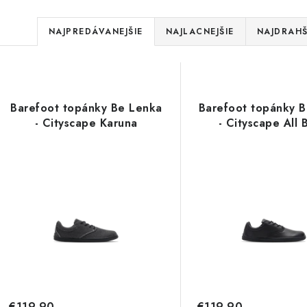
R
NAJPREDÁVANEJŠIE
NAJLACNEJŠIE
NAJDRAHŠ
a
V
d
ý
e
Barefoot topánky Be Lenka
Barefoot topánky 
p
- Cityscape Karuna
- Cityscape All 
n
i
s
e
p
p
r
r
o
o
d
d
€119,90
€119,90