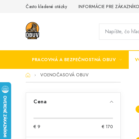
Prejsť
Často kladené otázky
INFORMÁCIE PRE ZÁKAZNÍK
na
obsah
PRACOVNÁ A BEZPEČNOSTNÁ OBUV
V
Domov
VOĽNOČASOVÁ OBUV
B
o
Cena
č
n
€
9
€
170
ý