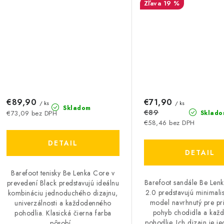
19 %
€89,90
€71,90
/ ks
/ ks
Skladom
€89
Sklado
€73,09 bez DPH
€58,46 bez DPH
DETAIL
DETAIL
Barefoot tenisky Be Lenka Core v
Barefoot sandále Be Le
prevedení Black predstavujú ideálnu
2.0 predstavujú minimalis
kombináciu jednoduchého dizajnu,
model navrhnutý pre pr
univerzálnosti a každodenného
pohyb chodidla a kaž
pohodlia. Klasická čierna farba
pohodlie. Ich dizajn je j
pôsobí...