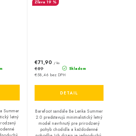
19 %
€71,90
/ ks
€89
m
Skladom
€58,46 bez DPH
DETAIL
nka Summer
Barefoot sandále Be Lenka Summer
tický letný
2.0 predstavujú minimalistický letný
irodzený
model navrhnutý pre prirodzený
dodenné
pohyb chodidla a každodenné
ednoduchý,
pohodlie. Ich dizajn je jednoduchý,