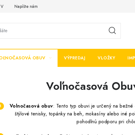
OV
Napíšte nám
OĽNOČASOVÁ OBUV
VÝPREDAJ
VLOŽKY
IM
Voľnočasová Ob
Volnočasová obuv
: Tento typ obuvi je určený na bežné
štýlové tenisky, topánky na beh, mokasíny alebo iné p
pohodlnú podporu pri chôdz