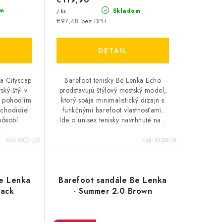
m
Skladom
/ ks
€97,48 bez DPH
DETAIL
a Cityscap
Barefoot tenisky Be Lenka Echo
ský štýl v
predstavujú štýlový mestský model,
m pohodlím
ktorý spája minimalistický dizajn s
chodidiel.
funkčnými barefoot vlastnosťami.
pôsobí
Ide o unisex tenisky navrhnuté na...
.
Kód:
83334/36
Kód:
83328/36
Be Lenka
Barefoot sandále Be Lenka
lack
- Summer 2.0 Brown