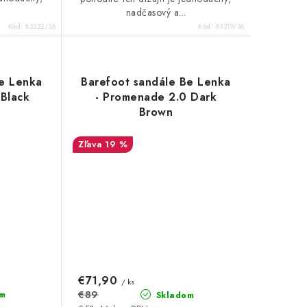
nadčasový a...
Kód:
83322/36
Kód:
83319/36
Be Lenka
Barefoot sandále Be Lenka
 Black
- Promenade 2.0 Dark
Brown
19 %
€71,90
/ ks
€89
m
Skladom