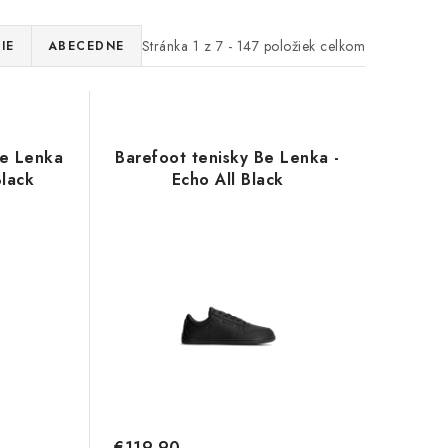
Stránka
1
z
7
-
147
položiek celkom
IE
ABECEDNE
Be Lenka
Barefoot tenisky Be Lenka -
Black
Echo All Black
€119,90