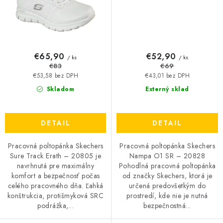
€65,90
€52,90
/ ks
/ ks
€83
€69
€53,58 bez DPH
€43,01 bez DPH
Skladom
Externý sklad
DETAIL
DETAIL
Pracovná poltopánka Skechers
Pracovná poltopánka Skechers
Sure Track Erath – 20805 je
Nampa O1 SR – 20828
navrhnutá pre maximálny
Pohodlná pracovná poltopánka
komfort a bezpečnosť počas
od značky Skechers, ktorá je
celého pracovného dňa. Ľahká
určená predovšetkým do
konštrukcia, protišmyková SRC
prostredí, kde nie je nutná
podrážka,...
bezpečnostná...