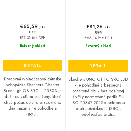
€65,59
€81,35
/ ks
/ ks
€75
€91
€53,33 bez DPH
€66,14 bez DPH
Externý sklad
Externý sklad
DETAIL
DETAIL
Pracovná/voľnočasová dámska
Skechers UNO O1 FO SRC ESD
poltopánka Skechers Ghenter
- je pohodlná a bezpečná
Bronaugh OB SRC – 20803 je
pracovná obuv bez oceľovej
ideálnou voľbou pre ženy, ktoré
špičky normovaná podľa EN
chcú počas celého pracovného
ISO 20347:2012 s ochranou
dňa maximálne pohodlie a
proti pošmyknutiu (SRC),
istotu...
odolnosťou proti...