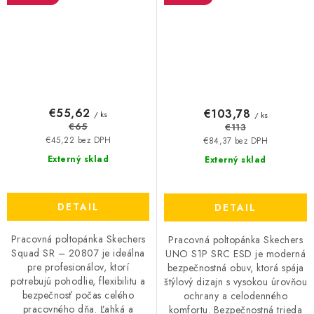
€55,62
€103,78
/ ks
/ ks
€65
€113
€45,22 bez DPH
€84,37 bez DPH
Externý sklad
Externý sklad
DETAIL
DETAIL
Pracovná poltopánka Skechers
Pracovná poltopánka Skechers
Squad SR – 20807 je ideálna
UNO S1P SRC ESD je moderná
pre profesionálov, ktorí
bezpečnostná obuv, ktorá spája
potrebujú pohodlie, flexibilitu a
štýlový dizajn s vysokou úrovňou
bezpečnosť počas celého
ochrany a celodenného
pracovného dňa. Ľahká a
komfortu. Bezpečnostná trieda