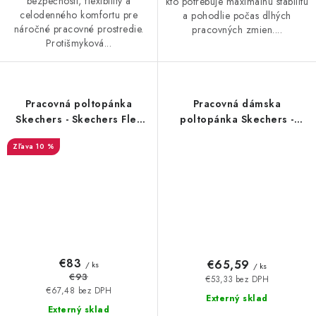
bezpečnosti, flexibility a
kto potrebuje maximálnu stabilitu
celodenného komfortu pre
a pohodlie počas dlhých
náročné pracovné prostredie.
pracovných zmien....
Protišmyková...
Pracovná poltopánka
Pracovná dámska
Skechers - Skechers Flex
poltopánka Skechers -
Advantage SR Bronwood -
Skechers Ghenter Bronaug
10 %
20810
- 20802
€83
€65,59
/ ks
/ ks
€93
€53,33 bez DPH
€67,48 bez DPH
Externý sklad
Externý sklad