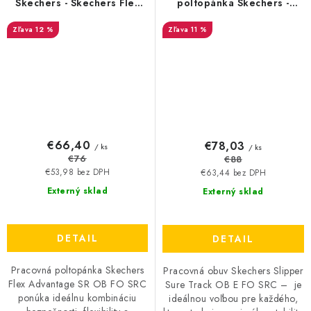
Skechers - Skechers Flex
poltopánka Skechers -
Advantage SR - 20812
Skechers Slipper Sure
12 %
11 %
Track - 20801
€66,40
€78,03
/ ks
/ ks
€76
€88
€53,98 bez DPH
€63,44 bez DPH
Externý sklad
Externý sklad
DETAIL
DETAIL
Pracovná poltopánka Skechers
Pracovná obuv Skechers Slipper
Flex Advantage SR OB FO SRC
Sure Track OB E FO SRC – je
ponúka ideálnu kombináciu
ideálnou voľbou pre každého,