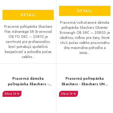
DETAIL
DETAIL
Pracovná/voľnočasová dámska
Pracovná poltopánka Skechers
poltopánka Skechers Ghenter
Flex Advantage SR Bronwood
Bronaugh OB SRC – 20803 je
OB FO SRC – 20810 je
ideálnou voľbou pre ženy, ktoré
navrhnutá pre profesionálov,
chcú počas celého pracovného
ktorí potrebujú spoľahlivú
dňa maximálne pohodlie a
bezpečnosť a pohodlie počas
istotu...
celého...
Pracovná dámska
Pracovná poltopánka
poltopánka Skechers -
Skechers - Skechers UNO
Skechers Ghenter
O1 FO SRC ESD - 20819
12 %
10 %
Bronaugh - 20803