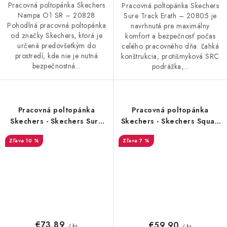
Pracovná poltopánka Skechers
Pracovná poltopánka Skechers
Nampa O1 SR – 20828
Sure Track Erath – 20805 je
Pohodlná pracovná poltopánka
navrhnutá pre maximálny
od značky Skechers, ktorá je
komfort a bezpečnosť počas
určená predovšetkým do
celého pracovného dňa. Ľahká
prostredí, kde nie je nutná
konštrukcia, protišmyková SRC
bezpečnostná...
podrážka,...
Pracovná poltopánka
Pracovná poltopánka
Skechers - Skechers Sure
Skechers - Skechers Squad
Track Erath - 20805
SR - 20806
10 %
7 %
€73,89
€59,90
/ ks
/ ks