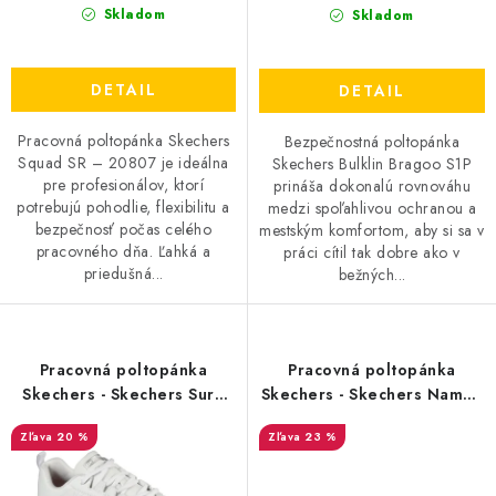
Skladom
Skladom
DETAIL
DETAIL
Pracovná poltopánka Skechers
Bezpečnostná poltopánka
Squad SR – 20807 je ideálna
Skechers Bulklin Bragoo S1P
pre profesionálov, ktorí
prináša dokonalú rovnováhu
potrebujú pohodlie, flexibilitu a
medzi spoľahlivou ochranou a
bezpečnosť počas celého
mestským komfortom, aby si sa v
pracovného dňa. Ľahká a
práci cítil tak dobre ako v
priedušná...
bežných...
Pracovná poltopánka
Pracovná poltopánka
Skechers - Skechers Sure
Skechers - Skechers Nampa
Track Erath - 20805 -
O1 SR - 20828 - akciová
20 %
23 %
Akciová cena
cena