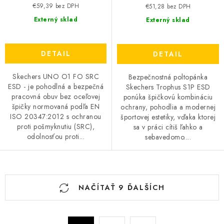
€59,39 bez DPH
€51,28 bez DPH
Externý sklad
Externý sklad
DETAIL
DETAIL
Skechers UNO O1 FO SRC
Bezpečnostná poltopánka
ESD - je pohodlná a bezpečná
Skechers Trophus S1P ESD
pracovná obuv bez oceľovej
ponúka špičkovú kombináciu
špičky normovaná podľa EN
ochrany, pohodlia a modernej
ISO 20347:2012 s ochranou
športovej estetiky, vďaka ktorej
proti pošmyknutiu (SRC),
sa v práci cítiš ľahko a
odolnosťou proti...
sebavedomo....
O
NAČÍTAŤ 9 ĎALŠÍCH
v
l
á
S