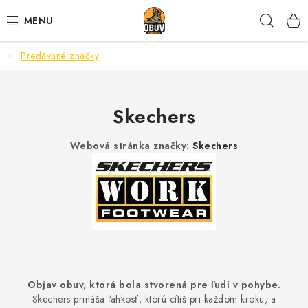
Prejsť
Hľad
na
obsah
Predávané značky
PRACOVNÁ A BEZPEČNOSTNÁ OBUV
VOĽNOČASOVÁ OBUV
Skechers
VÝPREDAJ
Webová stránka značky:
Skechers
VLOŽKY
IMPREGNÁCIA A OCHRANA
PRE KÁVIČKÁROV
BEZPEČNOSTNÉ NORMY A SYMBOLY
Objav obuv, ktorá bola stvorená pre ľudí v pohybe.
Skechers prináša ľahkosť, ktorú cítiš pri každom kroku, a