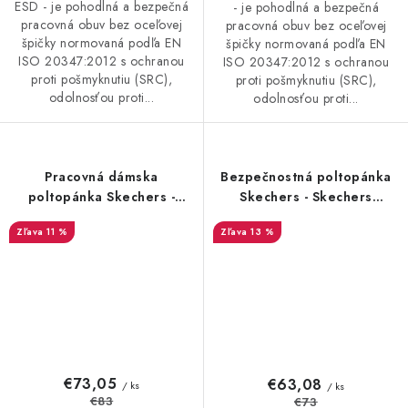
ESD - je pohodlná a bezpečná
- je pohodlná a bezpečná
pracovná obuv bez oceľovej
pracovná obuv bez oceľovej
špičky normovaná podľa EN
špičky normovaná podľa EN
ISO 20347:2012 s ochranou
ISO 20347:2012 s ochranou
proti pošmyknutiu (SRC),
proti pošmyknutiu (SRC),
odolnosťou proti...
odolnosťou proti...
Pracovná dámska
Bezpečnostná poltopánka
poltopánka Skechers -
Skechers - Skechers
Skechers UNO O1 FO SRC
Trophus S1P ESD - 23806
11 %
13 %
ESD - 20820
€73,05
€63,08
/ ks
/ ks
€83
€73