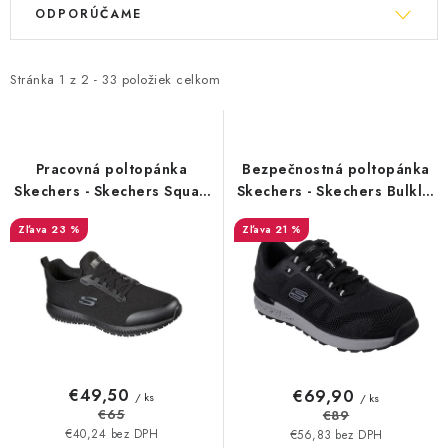
V
R
ODPORÚČAME
ý
a
p
d
i
e
Stránka
1
z
2
-
33
položiek celkom
s
n
p
i
r
e
Pracovná poltopánka
Bezpečnostná poltopánka
o
p
Skechers - Skechers Squad
Skechers - Skechers Bulklin
SR - 20806 - akciová cena
Bragoo S1P 23803 - Akciová
d
r
23 %
21 %
cena
u
o
k
d
t
u
o
k
v
t
o
€49,50
€69,90
/ ks
/ ks
v
€65
€89
€40,24 bez DPH
€56,83 bez DPH