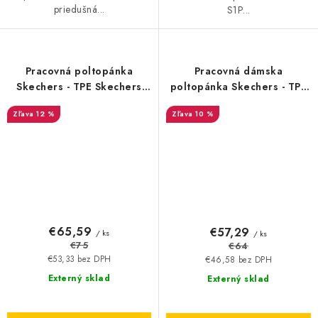
priedušná...
S1P...
Pracovná poltopánka
Pracovná dámska
Skechers - TPE Skechers
poltopánka Skechers - TPE
Squad SR taupe O1 SRC ESD
Skechers Squad SR taupe
12 %
10 %
- 20826
OB E FO SRC - 20825
€65,59
€57,29
/ ks
/ ks
€75
€64
€53,33 bez DPH
€46,58 bez DPH
Externý sklad
Externý sklad