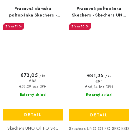
Pracovná dámska
Pracovná poltopánka
poltopánka Skechers -
Skechers - Skechers UNO
Skechers UNO O1 FO SRC
O1 FO SRC ESD - 20821
11 %
10 %
ESD - 20818
€73,05
€81,35
/ ks
/ ks
€83
€91
€59,39 bez DPH
€66,14 bez DPH
Externý sklad
Externý sklad
DETAIL
DETAIL
Skechers UNO O1 FO SRC
Skechers UNO O1 FO SRC ESD