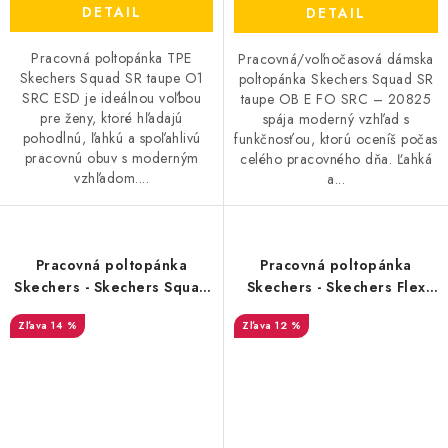
DETAIL
DETAIL
Pracovná poltopánka TPE
Pracovná/voľnočasová dámska
Skechers Squad SR taupe O1
poltopánka Skechers Squad SR
SRC ESD je ideálnou voľbou
taupe OB E FO SRC – 20825
pre ženy, ktoré hľadajú
spája moderný vzhľad s
pohodlnú, ľahkú a spoľahlivú
funkčnosťou, ktorú oceníš počas
pracovnú obuv s moderným
celého pracovného dňa. Ľahká
vzhľadom....
a...
Pracovná poltopánka
Pracovná poltopánka
Skechers - Skechers Squad
Skechers - Skechers Flex
SR - 20808
Advantage SR - 20813
14 %
12 %