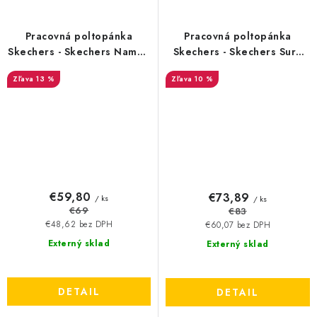
Pracovná poltopánka
Pracovná poltopánka
Skechers - Skechers Nampa
Skechers - Skechers Sure
O1 SR - 20828
Track Erath - 20804
13 %
10 %
€59,80
€73,89
/ ks
/ ks
€69
€83
€48,62 bez DPH
€60,07 bez DPH
Externý sklad
Externý sklad
DETAIL
DETAIL