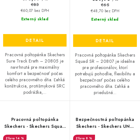
€83
€65
€60,07 bez DPH
€48,70 bez DPH
Externý sklad
Externý sklad
DETAIL
DETAIL
Pracovná poltopánka Skechers
Pracovná poltopánka Skechers
Sure Track Erath – 20805 je
Squad SR – 20807 je ideálna
navrhnutá pre maximálny
pre profesionálov, ktorí
komfort a bezpečnosť počas
potrebujú pohodlie, flexibilitu a
celého pracovného dňa. Ľahká
bezpečnosť počas celého
konštrukcia, protišmyková SRC
pracovného dňa. Ľahká a
podrážka,...
priedušná...
Pracovná poltopánka
Bezpečnostná poltopánka
Skechers - Skechers Squad
Skechers - Skechers UNO
SR - 20807
S1P SRC ESD - 23809
14 %
8 %