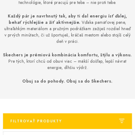
BLOG
technológie, ktoré pracujú pre teba – nie proti tebe.
Každý pár je navrhnutý tak, aby ti dal energiu ísť ďalej,
KONTAKT
behať rýchlejšie a žiť aktívnejšie.
Vďaka pamäťovej pene,
ultraľahkým materiálom a pružným podrážkam zažiješ rozdiel hneď
O NÁS
v prvých minútach, či už športuješ, kráčaš mestom alebo stojíš celý
deň v práci.
HODNOTENIE OBCHODU
Skechers je prémiová kombinácia komfortu, štýlu a výkonu.
Pre tých, ktorí chcú od obuvi viac – mäkší došľap, lepší návrat
OCHRANNÉ PRACOVNÉ POMÔCKY
energie, dlhšiu výdrž.
ZNAČKY
Obuj sa do pohody. Obuj sa do Skechers.
Často kladené otázky
INFORMÁCIE PRE ZÁKAZNÍKOV
Napíšte nám
FILTROVAŤ PRODUKTY