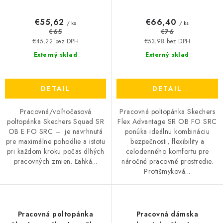
€55,62
€66,40
/ ks
/ ks
€65
€76
€45,22 bez DPH
€53,98 bez DPH
Externý sklad
Externý sklad
DETAIL
DETAIL
Pracovná/voľnočasová
Pracovná poltopánka Skechers
poltopánka Skechers Squad SR
Flex Advantage SR OB FO SRC
OB E FO SRC – je navrhnutá
ponúka ideálnu kombináciu
pre maximálne pohodlie a istotu
bezpečnosti, flexibility a
pri každom kroku počas dlhých
celodenného komfortu pre
pracovných zmien. Ľahká...
náročné pracovné prostredie.
Protišmyková...
Pracovná poltopánka
Pracovná dámska