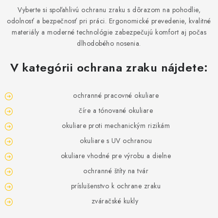
BLOG
Vyberte si spoľahlivú ochranu zraku s dôrazom na pohodlie,
odolnosť a bezpečnosť pri práci. Ergonomické prevedenie, kvalitné
KONTAKT
materiály a moderné technológie zabezpečujú komfort aj počas
dlhodobého nosenia.
O NÁS
V kategórii ochrana zraku nájdete:
HODNOTENIE OBCHODU
ochranné pracovné okuliare
OCHRANNÉ PRACOVNÉ POMÔCKY
číre a tónované okuliare
okuliare proti mechanickým rizikám
ZNAČKY
okuliare s UV ochranou
Často kladené otázky
INFORMÁCIE PRE ZÁKAZNÍKOV
okuliare vhodné pre výrobu a dielne
Napíšte nám
ochranné štíty na tvár
príslušenstvo k ochrane zraku
zváračské kukly