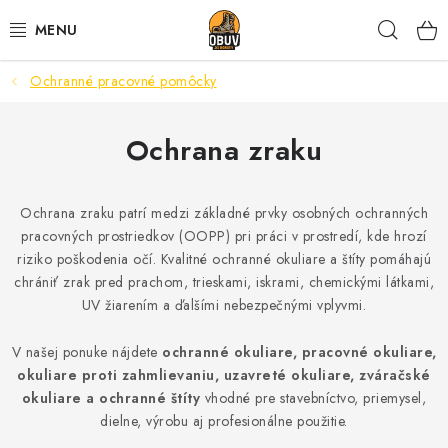
Prejsť
Hľad
na
obsah
Ochranné pracovné pomôcky
PRACOVNÁ A BEZPEČNOSTNÁ OBUV
VOĽNOČASOVÁ OBUV
Ochrana zraku
VÝPREDAJ
Ochrana zraku patrí medzi základné prvky osobných ochranných
pracovných prostriedkov (OOPP) pri práci v prostredí, kde hrozí
VLOŽKY
riziko poškodenia očí. Kvalitné ochranné okuliare a štíty pomáhajú
chrániť zrak pred prachom, trieskami, iskrami, chemickými látkami,
IMPREGNÁCIA A OCHRANA
UV žiarením a ďalšími nebezpečnými vplyvmi.
PRE KÁVIČKÁROV
V našej ponuke nájdete
ochranné okuliare, pracovné okuliare,
okuliare proti zahmlievaniu, uzavreté okuliare, zváračské
BEZPEČNOSTNÉ NORMY A SYMBOLY
okuliare a ochranné štíty
vhodné pre stavebníctvo, priemysel,
dielne, výrobu aj profesionálne použitie.