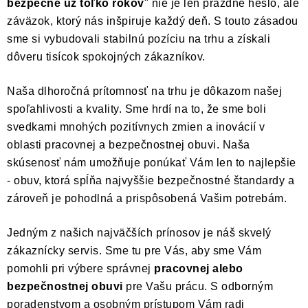
BLOG
bezpečne už toľko rokov
" nie je len prázdne heslo, ale
záväzok, ktorý nás inšpiruje každý deň. S touto zásadou
KONTAKT
sme si vybudovali stabilnú pozíciu na trhu a získali
dôveru tisícok spokojných zákazníkov.
O NÁS
Naša dlhoročná prítomnosť na trhu je dôkazom našej
HODNOTENIE OBCHODU
spoľahlivosti a kvality. Sme hrdí na to, že sme boli
svedkami mnohých pozitívnych zmien a inovácií v
OCHRANNÉ PRACOVNÉ POMÔCKY
oblasti pracovnej a bezpečnostnej obuvi. Naša
skúsenosť nám umožňuje ponúkať Vám len to najlepšie
ZNAČKY
- obuv, ktorá spĺňa najvyššie bezpečnostné štandardy a
zároveň je pohodlná a prispôsobená Vašim potrebám.
Často kladené otázky
INFORMÁCIE PRE ZÁKAZNÍKOV
Jedným z našich najväčších prínosov je náš skvelý
Napíšte nám
zákaznícky servis. Sme tu pre Vás, aby sme Vám
pomohli pri výbere správnej
pracovnej alebo
bezpečnostnej obuvi
pre Vašu prácu. S odborným
poradenstvom a osobným prístupom Vám radi