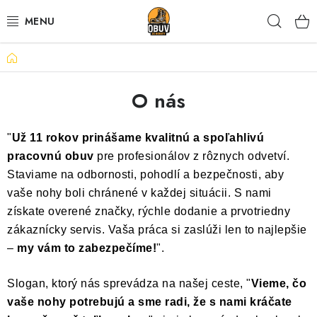
Prejsť
Hľad
na
obsah
Domov
PRACOVNÁ A BEZPEČNOSTNÁ OBUV
O nás
VOĽNOČASOVÁ OBUV
VÝPREDAJ
"
Už 11 rokov prinášame kvalitnú a spoľahlivú
pracovnú obuv
pre profesionálov z rôznych odvetví.
VLOŽKY
Staviame na odbornosti, pohodlí a bezpečnosti, aby
vaše nohy boli chránené v každej situácii. S nami
IMPREGNÁCIA A OCHRANA
získate overené značky, rýchle dodanie a prvotriedny
zákaznícky servis. Vaša práca si zaslúži len to najlepšie
PRE KÁVIČKÁROV
–
my vám to zabezpečíme!
".
BEZPEČNOSTNÉ NORMY A SYMBOLY
Slogan, ktorý nás sprevádza na našej ceste, "
Vieme, čo
vaše nohy potrebujú a sme radi, že s nami kráčate