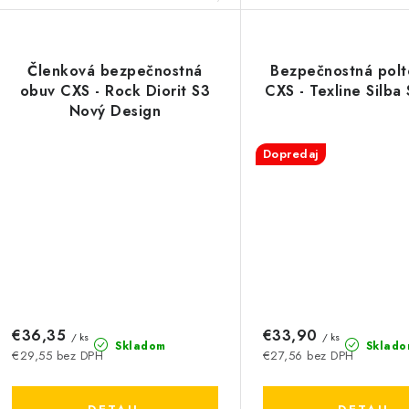
Členková bezpečnostná
Bezpečnostná pol
obuv CXS - Rock Diorit S3
CXS - Texline Silba
Nový Design
Dopredaj
€36,35
€33,90
/ ks
/ ks
Skladom
Sklado
€29,55 bez DPH
€27,56 bez DPH