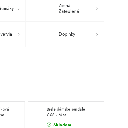
Zimná -
Gumáky
Zateplená
vetvia
Doplnky
nková
Biele dámske sandále
rse
CXS - Misa
Skladom