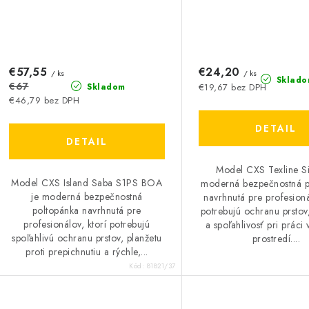
€57,55
€24,20
/ ks
/ ks
Sklado
€67
Skladom
€19,67 bez DPH
€46,79 bez DPH
DETAIL
DETAIL
Model CXS Texline Si
Model CXS Island Saba S1PS BOA
moderná bezpečnostná p
je moderná bezpečnostná
navrhnutá pre profesioná
poltopánka navrhnutá pre
potrebujú ochranu prstov
profesionálov, ktorí potrebujú
a spoľahlivosť pri práci
spoľahlivú ochranu prstov, planžetu
prostredí....
proti prepichnutiu a rýchle,...
Kód:
81821/37