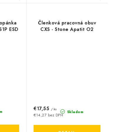
topánka
Členková pracovná obuv
 S1P ESD
CXS - Stone Apatit O2
€17,55
/ ks
m
Skladom
€14,27 bez DPH