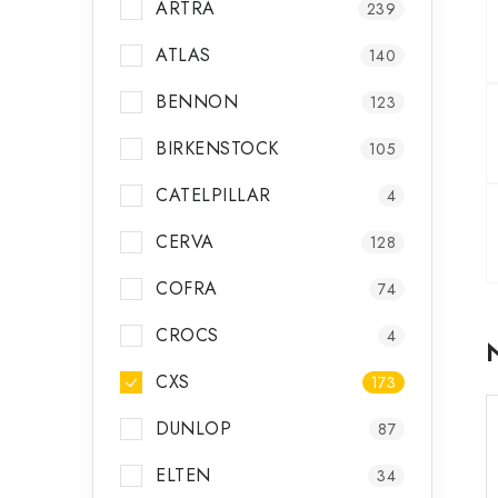
ARTRA
239
ATLAS
140
BENNON
123
BIRKENSTOCK
105
CATELPILLAR
4
CERVA
128
COFRA
74
CROCS
4
CXS
173
DUNLOP
87
ELTEN
34