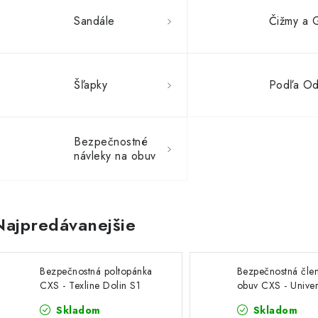
Sandále
Čižmy a 
Šľapky
Podľa Od
Bezpečnostné
návleky na obuv
Najpredávanejšie
Bezpečnostná poltopánka
Bezpečnostná čle
CXS - Texline Dolin S1
obuv CXS - Unive
Stratus S3S boa
Skladom
Skladom