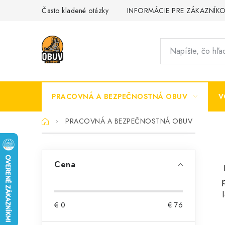
Prejsť
Často kladené otázky
INFORMÁCIE PRE ZÁKAZNÍK
na
obsah
PRACOVNÁ A BEZPEČNOSTNÁ OBUV
V
Domov
PRACOVNÁ A BEZPEČNOSTNÁ OBUV
B
o
Cena
č
n
€
0
€
76
ý