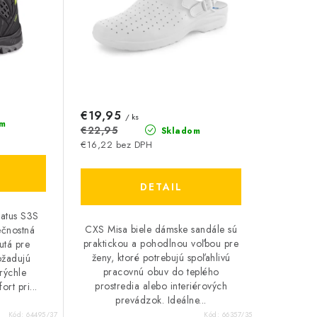
€19,95
/ ks
m
€22,95
Skladom
€16,22 bez DPH
DETAIL
ratus S3S
CXS Misa biele dámske sandále sú
ečnostná
praktickou a pohodlnou voľbou pre
utá pre
ženy, ktoré potrebujú spoľahlivú
ožadujú
pracovnú obuv do teplého
rýchle
prostredia alebo interiérových
rt pri...
prevádzok. Ideálne...
Kód:
64495/37
Kód:
66357/35