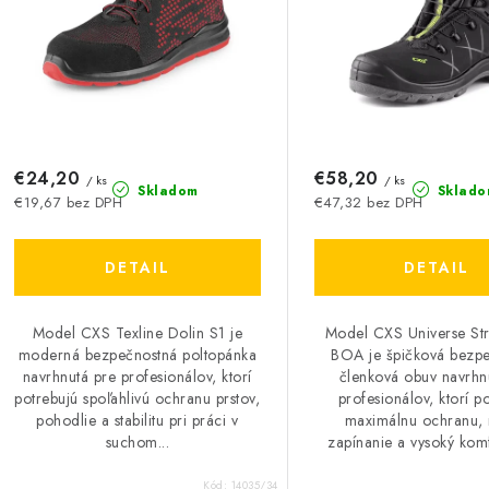
p
p
r
r
o
o
d
d
u
€24,20
€58,20
u
/ ks
/ ks
Skladom
Sklado
€19,67 bez DPH
€47,32 bez DPH
k
k
t
DETAIL
DETAIL
o
o
Model CXS Texline Dolin S1 je
Model CXS Universe St
v
v
moderná bezpečnostná poltopánka
BOA je špičková bezp
navrhnutá pre profesionálov, ktorí
členková obuv navrhn
potrebujú spoľahlivú ochranu prstov,
profesionálov, ktorí p
pohodlie a stabilitu pri práci v
maximálnu ochranu, 
suchom...
zapínanie a vysoký komfo
Kód:
14035/34