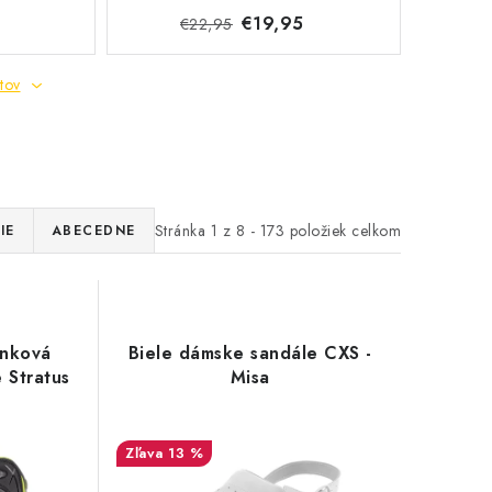
€19,95
€22,95
tov
Stránka
1
z
8
-
173
položiek celkom
IE
ABECEDNE
enková
Biele dámske sandále CXS -
 Stratus
Misa
13 %