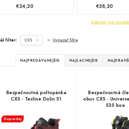
€24,20
€58,20
Zobraziť viac produk
áš filter:
CXS
Vymazať filtre
R
NAJPREDÁVANEJŠIE
NAJLACNEJŠIE
NAJDRAHŠ
a
V
d
ý
e
Bezpečnostná poltopánka
Bezpečnostná čl
p
CXS - Texline Dolin S1
obuv CXS - Universe
n
S3S boa
i
s
Dopredaj
e