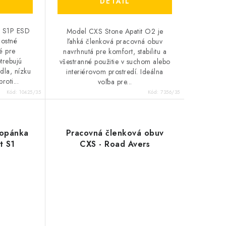
DETAIL
a S1P ESD
Model CXS Stone Apatit O2 je
ostné
ľahká členková pracovná obuv
é pre
navrhnutá pre komfort, stabilitu a
otrebujú
všestranné použitie v suchom alebo
dla, nízku
interiérovom prostredí. Ideálna
oti...
voľba pre...
Kód:
10425/35
Kód:
7356/35
topánka
Pracovná členková obuv
t S1
CXS - Road Avers