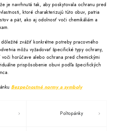
 že je navrhnutá tak, aby poskytovala ochranu pred
astnosti, ktoré charakterizujú túto obuv, patria
stov a pät, ako aj odolnosť voči chemikáliám a
kam.
 dôležité zvážiť konkrétne potreby pracovného
 odvetvia môžu vyžadovať špecifické typy ochrany,
sť voči horúčave alebo ochrana pred chemickými
viduálne prispôsobenie obuvi podľa špecifických
nca.
lánku
Bezpečnostné normy a symboly
Poltopánky