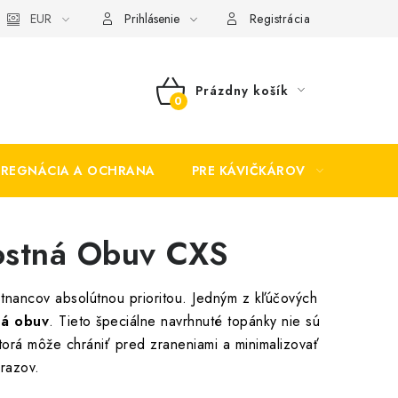
EUR
Prihlásenie
Registrácia
Prázdny košík
NÁKUPNÝ
KOŠÍK
PREGNÁCIA A OCHRANA
PRE KÁVIČKÁROV
BEZP
ostná Obuv CXS
tnancov absolútnou prioritou. Jedným z kľúčových
ná obuv
. Tieto špeciálne navrhnuté topánky nie sú
orá môže chrániť pred zraneniami a minimalizovať
úrazov.