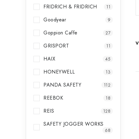
FRIDRICH & FRIDRICH
11
Goodyear
9
Goppion Caffe
27
V
GRISPORT
11
HAIX
45
HONEYWELL
13
PANDA SAFETY
112
REEBOK
18
REIS
128
i
SAFETY JOGGER WORKS
68