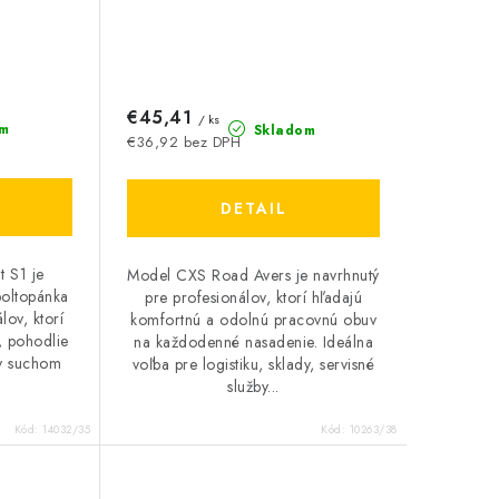
€45,41
/ ks
m
Skladom
€36,92 bez DPH
DETAIL
t S1 je
Model CXS Road Avers je navrhnutý
oltopánka
pre profesionálov, ktorí hľadajú
lov, ktorí
komfortnú a odolnú pracovnú obuv
, pohodlie
na každodenné nasadenie. Ideálna
 v suchom
voľba pre logistiku, sklady, servisné
služby...
Kód:
14032/35
Kód:
10263/38