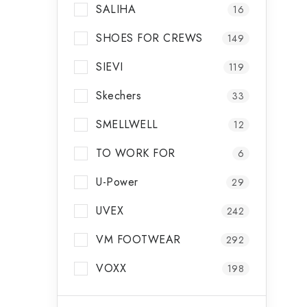
SALIHA
16
SHOES FOR CREWS
149
SIEVI
119
Skechers
33
SMELLWELL
12
TO WORK FOR
6
t
U-Power
29
UVEX
242
VM FOOTWEAR
292
VOXX
198