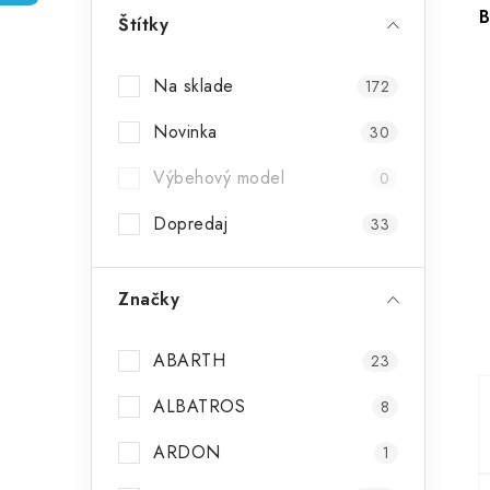
p
B
Štítky
a
Na sklade
172
n
Novinka
30
e
Výbehový model
l
0
Dopredaj
33
Značky
ABARTH
23
ALBATROS
8
ARDON
1