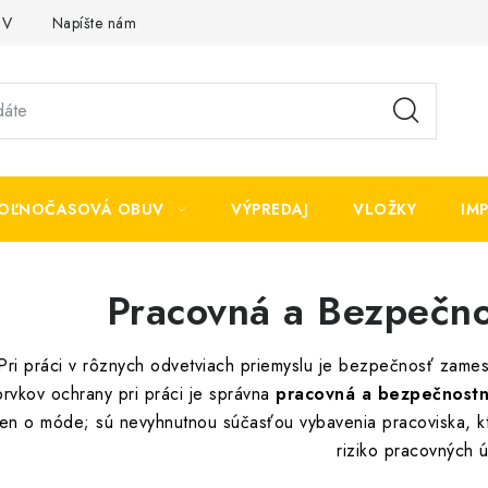
OV
Napíšte nám
OĽNOČASOVÁ OBUV
VÝPREDAJ
VLOŽKY
IM
Pracovná a Bezpečn
Pri práci v rôznych odvetviach priemyslu je bezpečnosť zames
prvkov ochrany pri práci je správna
pracovná a bezpečnost
len o móde; sú nevyhnutnou súčasťou vybavenia pracoviska, kt
riziko pracovných 