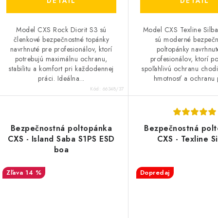
DETAIL
DETAIL
Model CXS Rock Diorit S3 sú
Model CXS Texline Silb
členkové bezpečnostné topánky
sú moderné bezpečn
navrhnuté pre profesionálov, ktorí
poltopánky navrhnut
potrebujú maximálnu ochranu,
profesionálov, ktorí p
stabilitu a komfort pri každodennej
spoľahlivú ochranu chodi
práci. Ideálna...
hmotnosť a ochranu pr
Kód:
66348/37
Bezpečnostná poltopánka
Bezpečnostná pol
CXS - Island Saba S1PS ESD
CXS - Texline Si
boa
14 %
Dopredaj