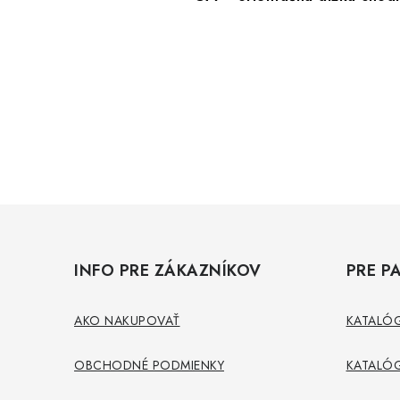
Z
á
INFO PRE ZÁKAZNÍKOV
PRE P
p
ä
AKO NAKUPOVAŤ
KATALÓG
t
OBCHODNÉ PODMIENKY
KATALÓG
i