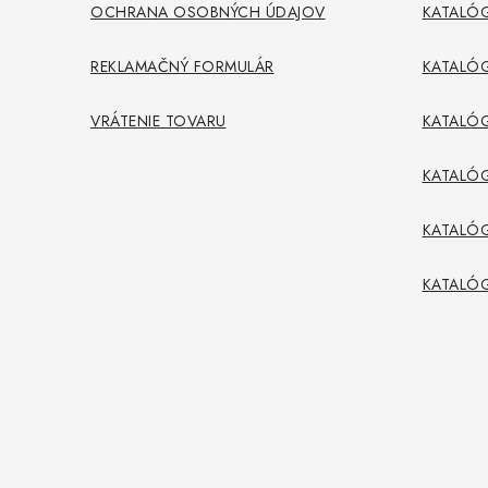
OCHRANA OSOBNÝCH ÚDAJOV
KATALÓG
e
REKLAMAČNÝ FORMULÁR
KATALÓG
VRÁTENIE TOVARU
KATALÓG
KATALÓ
KATALÓG
KATALÓ