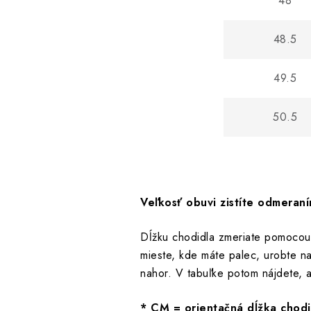
48
48.5
49.5
50.5
Veľkosť obuvi zistíte odmeran
Dĺžku chodidla zmeriate pomocou 
mieste, kde máte palec, urobte n
nahor. V tabuľke potom nájdete, 
* CM = orientačná dĺžka chodi