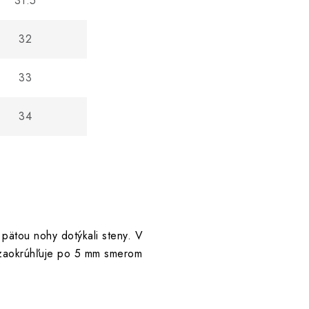
31.5
32
33
34
pätou nohy dotýkali steny. V
a zaokrúhľuje po 5 mm smerom