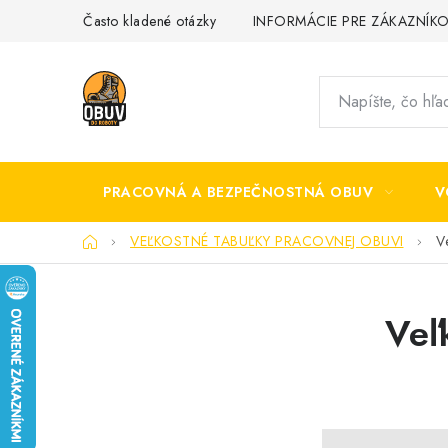
Prejsť
Často kladené otázky
INFORMÁCIE PRE ZÁKAZNÍK
na
obsah
PRACOVNÁ A BEZPEČNOSTNÁ OBUV
V
Domov
VEĽKOSTNÉ TABUĽKY PRACOVNEJ OBUVI
V
Veľ