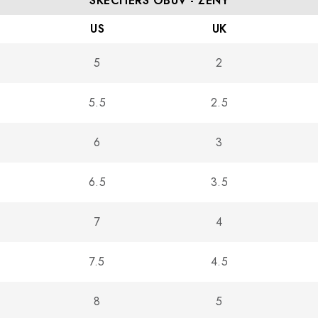
SKECHERS OBUV - ŽENY
US
UK
5
2
5.5
2.5
6
3
6.5
3.5
7
4
7.5
4.5
8
5