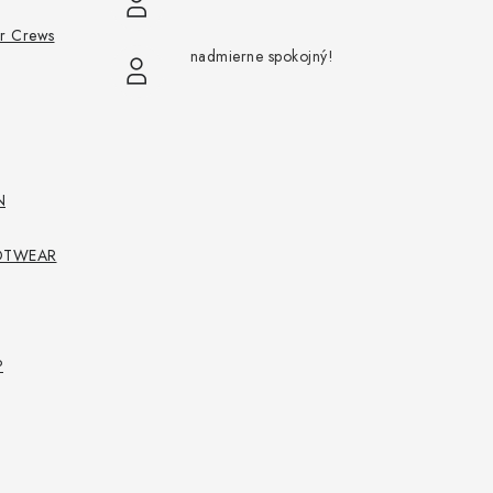
or Crews
nadmierne spokojný!
N
FOOTWEAR
P