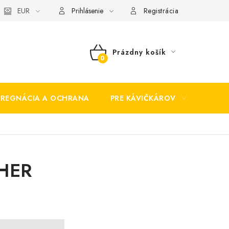
EUR
Prihlásenie
Registrácia
Prázdny košík
NÁKUPNÝ
KOŠÍK
PREGNÁCIA A OCHRANA
PRE KÁVIČKÁROV
BEZP
CHER