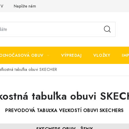
OV
Napíšte nám
OĽNOČASOVÁ OBUV
VÝPREDAJ
VLOŽKY
IM
eľkostná tabuľka obuvi SKECHER
kostná tabuľka obuvi SKE
PREVODOVÁ TABUĽKA VEĽKOSTÍ OBUVI SKECHERS