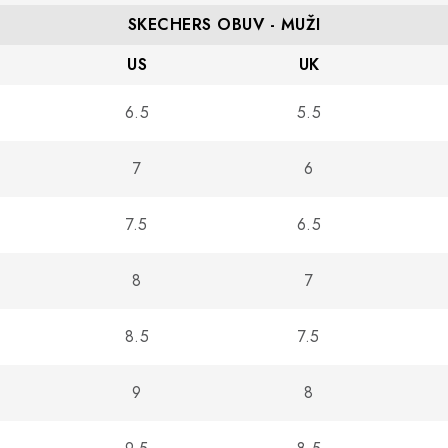
SKECHERS OBUV - MUŽI
US
UK
6.5
5.5
7
6
7.5
6.5
8
7
8.5
7.5
9
8