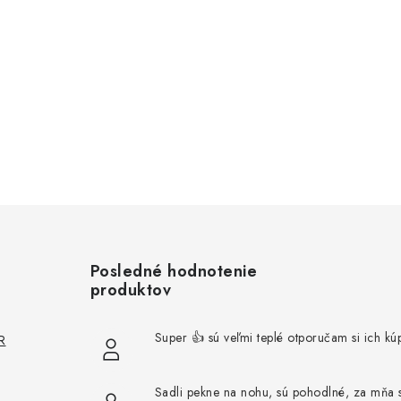
Posledné hodnotenie
produktov
Super 👍 sú veľmi teplé otporučam si ich kúp
R
Sadli pekne na nohu, sú pohodlné, za mňa 