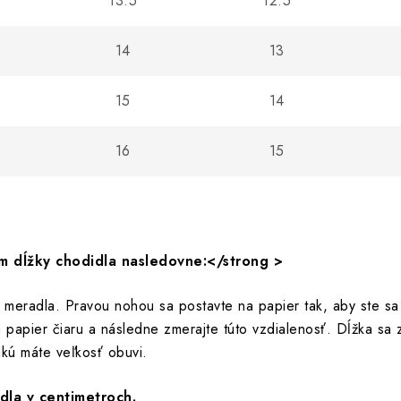
13.5
12.5
14
13
15
14
16
15
ím dĺžky chodidla nasledovne:</strong >
meradla. Pravou nohou sa postavte na papier tak, aby ste sa 
a papier čiaru a následne zmerajte túto vzdialenosť. Dĺžka s
akú máte veľkosť obuvi.
dla v centimetroch.