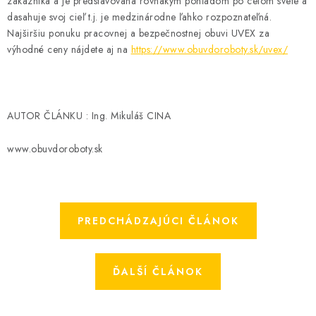
zákazníka a je predstavovaná rovnakým pohľadom po celom svete a
BLOG
dasahuje svoj cieľ t.j. je medzinárodne ľahko rozpoznateľná.
Najširšiu ponuku pracovnej a bezpečnostnej obuvi UVEX za
KONTAKT
výhodné ceny nájdete aj na
https://www.obuvdoroboty.sk/uvex/
O NÁS
HODNOTENIE OBCHODU
AUTOR ČLÁNKU : Ing. Mikuláš CINA
OCHRANNÉ PRACOVNÉ POMÔCKY
www.obuvdoroboty.sk
ZNAČKY
PREDCHÁDZAJÚCI ČLÁNOK
Často kladené otázky
INFORMÁCIE PRE ZÁKAZNÍKOV
Napíšte nám
ĎALŠÍ ČLÁNOK