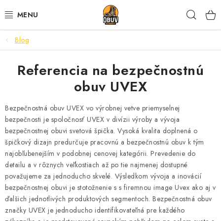
Prejsť
Hľad
na
obsah
Blog
PRACOVNÁ A BEZPEČNOSTNÁ OBUV
Referencia na bezpečnostnú
VOĽNOČASOVÁ OBUV
obuv UVEX
VÝPREDAJ
Bezpečnostná obuv UVEX vo výrobnej vetve priemyselnej
VLOŽKY
bezpečnosti je spoločnosť UVEX v divízii výroby a vývoja
bezpečnostnej obuvi svetová špička. Vysoká kvalita doplnená o
špičkový dizajn predurčuje pracovnú a bezpečnostnú obuv k tým
IMPREGNÁCIA A OCHRANA
najobľubenejším v podobnej cenovej kategórii. Prevedenie do
detailu a v rôznych veľkostiach až po tie najmenej dostupné
PRE KÁVIČKÁROV
považujeme za jednoducho skvelé. Výsledkom vývoja a inovácií
bezpečnostnej obuvi je stotožnenie s s firemnou image Uvex ako aj v
BEZPEČNOSTNÉ NORMY A SYMBOLY
ďalšich jednotlivých produktových segmentoch. Bezpečnostná obuv
značky UVEX je jednoducho identifikovateľná pre každého