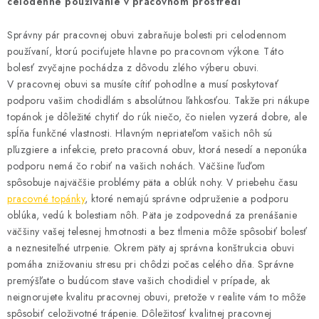
BLOG
celodenné používanie v pracovnom prostredí
Správny pár pracovnej obuvi zabraňuje bolesti pri celodennom
KONTAKT
používaní, ktorú pociťujete hlavne po pracovnom výkone. Táto
bolesť zvyčajne pochádza z dôvodu zlého výberu obuvi.
O NÁS
V pracovnej obuvi sa musíte cítiť pohodlne a musí poskytovať
podporu vašim chodidlám s absolútnou ľahkosťou. Takže pri nákupe
HODNOTENIE OBCHODU
topánok je dôležité chytiť do rúk niečo, čo nielen vyzerá dobre, ale
spĺňa funkčné vlastnosti. Hlavným nepriateľom vašich nôh sú
OCHRANNÉ PRACOVNÉ POMÔCKY
pľuzgiere a infekcie, preto pracovná obuv, ktorá nesedí a neponúka
podporu nemá čo robiť na vašich nohách. Väčšine ľuďom
spôsobuje najväčšie problémy päta a oblúk nohy. V priebehu času
ZNAČKY
pracovné topánky
, ktoré nemajú správne odpruženie a podporu
oblúka, vedú k bolestiam nôh. Päta je zodpovedná za prenášanie
Často kladené otázky
INFORMÁCIE PRE ZÁKAZNÍKOV
väčšiny vašej telesnej hmotnosti a bez tlmenia môže spôsobiť bolesť
a neznesiteľné utrpenie. Okrem päty aj správna konštrukcia obuvi
Napíšte nám
pomáha znižovaniu stresu pri chôdzi počas celého dňa. Správne
premýšľate o budúcom stave vašich chodidiel v prípade, ak
neignorujete kvalitu pracovnej obuvi, pretože v realite vám to môže
spôsobiť celoživotné trápenie. Dôležitosť kvalitnej pracovnej