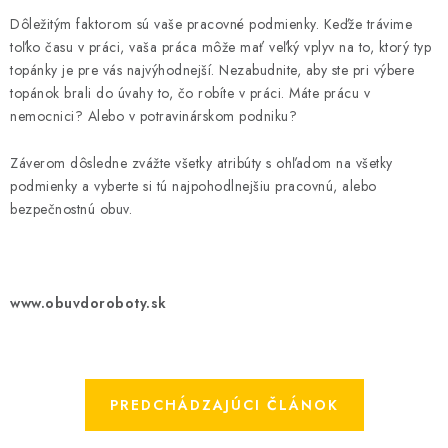
Dôležitým faktorom sú vaše pracovné podmienky. Keďže trávime
toľko času v práci, vaša práca môže mať veľký vplyv na to, ktorý typ
topánky je pre vás najvýhodnejší. Nezabudnite, aby ste pri výbere
topánok brali do úvahy to, čo robíte v práci. Máte prácu v
nemocnici? Alebo v potravinárskom podniku?
Záverom dôsledne zvážte všetky atribúty s ohľadom na všetky
podmienky a vyberte si tú najpohodlnejšiu pracovnú, alebo
bezpečnostnú obuv.
www.obuvdoroboty.sk
PREDCHÁDZAJÚCI ČLÁNOK