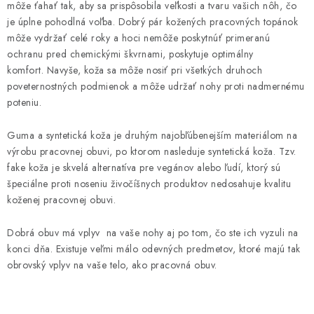
môže ťahať tak, aby sa prispôsobila veľkosti a tvaru vašich nôh, čo
je úplne pohodlná voľba. Dobrý pár kožených pracovných topánok
môže vydržať celé roky a hoci nemôže poskytnúť primeranú
ochranu pred chemickými škvrnami, poskytuje optimálny
komfort. Navyše, koža sa môže nosiť pri všetkých druhoch
poveternostných podmienok a môže udržať nohy proti nadmernému
poteniu.
Guma a syntetická koža je druhým najobľúbenejším materiálom na
výrobu pracovnej obuvi, po ktorom nasleduje syntetická koža. Tzv.
fake koža je skvelá alternatíva pre vegánov alebo ľudí, ktorý sú
špeciálne proti noseniu živočíšnych produktov nedosahuje kvalitu
koženej pracovnej obuvi.
Dobrá obuv má vplyv na vaše nohy aj po tom, čo ste ich vyzuli na
konci dňa. Existuje veľmi málo odevných predmetov, ktoré majú tak
obrovský vplyv na vaše telo, ako pracovná obuv.