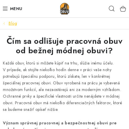
Prejsť
Hľad
na
obsah
Blog
PRACOVNÁ A BEZPEČNOSTNÁ OBUV
Čím sa odlišuje pracovná obuv
VOĽNOČASOVÁ OBUV
od bežnej módnej obuvi­?
VÝPREDAJ
Každá obuv, ktorú si môžete kúpiť na trhu, slúžia inému účelu.
VLOŽKY
V prípade, ak stojíte niekoľko hodín denne v práci vaše nohy
potrebujú špeciálnu podporu, ktorú získate, len v konkrétnej
špeciálnej pracovnej obuvi. Obuv vyrobená na prácu je vybavená
IMPREGNÁCIA A OCHRANA
množstvom funkcií, ale nezaostávajú ani za moderným vzhľadom.
Ochranné prvky a špecifické vlastnosti určite nenájdete v módnej
PRE KÁVIČKÁROV
obuvi. Pracovná obuv má niekoľko diferenciačných faktorov, ktoré
sa budeme snažiť opísať nižšie.
BEZPEČNOSTNÉ NORMY A SYMBOLY
Význam správnej pracovnej a bezpečnostnej obuvi pre