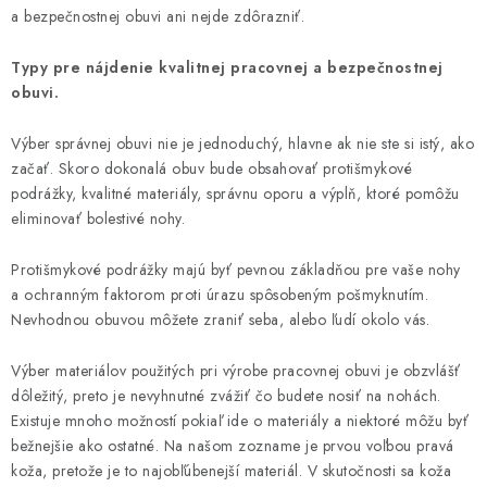
a bezpečnostnej obuvi ani nejde zdôrazniť.
Typy pre nájdenie kvalitnej pracovnej a bezpečnostnej
obuvi.
Výber správnej obuvi nie je jednoduchý, hlavne ak nie ste si istý, ako
začať. Skoro dokonalá obuv bude obsahovať protišmykové
podrážky, kvalitné materiály, správnu oporu a výplň, ktoré pomôžu
eliminovať bolestivé nohy.
Protišmykové podrážky majú byť pevnou základňou pre vaše nohy
a ochranným faktorom proti úrazu spôsobeným pošmyknutím.
Nevhodnou obuvou môžete zraniť seba, alebo ľudí okolo vás.
Výber materiálov použitých pri výrobe pracovnej obuvi je obzvlášť
dôležitý, preto je nevyhnutné zvážiť čo budete nosiť na nohách.
Existuje mnoho možností pokiaľ ide o materiály a niektoré môžu byť
bežnejšie ako ostatné. Na našom zozname je prvou voľbou pravá
koža, pretože je to najobľúbenejší materiál. V skutočnosti sa koža