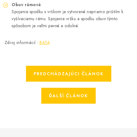
Obuv rámová
Spojenie spodku s vrškom je vytvorené nepriamo prišitím k
vyšívaciemu rámu. Spojenie vršku a spodku obuvi týmto
spôsobom je veľmi pevné a odolné.
Zdroj informácií :
BATA
PREDCHÁDZAJÚCI ČLÁNOK
ĎALŠÍ ČLÁNOK
Z