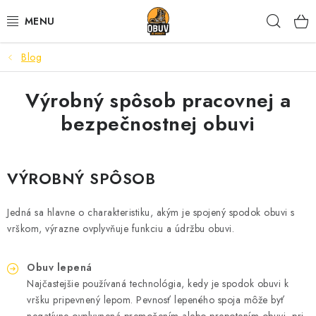
Prejsť
Hľad
na
obsah
Blog
PRACOVNÁ A BEZPEČNOSTNÁ OBUV
Výrobný spôsob pracovnej a
VOĽNOČASOVÁ OBUV
bezpečnostnej obuvi
VÝPREDAJ
VLOŽKY
VÝROBNÝ SPÔSOB
IMPREGNÁCIA A OCHRANA
Jedná sa hlavne o charakteristiku, akým je spojený spodok obuvi s
vrškom, výrazne ovplyvňuje funkciu a údržbu obuvi.
PRE KÁVIČKÁROV
Obuv lepená
BEZPEČNOSTNÉ NORMY A SYMBOLY
Najčastejšie používaná technológia, kedy je spodok obuvi k
vršku pripevnený lepom. Pevnosť lepeného spoja môže byť