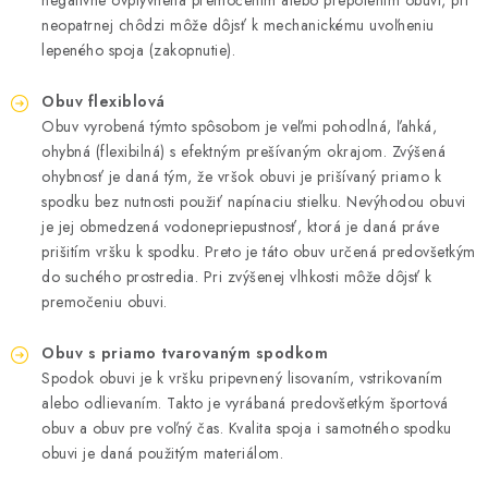
negatívne ovplyvnená premočením alebo prepotením obuvi, pri
BLOG
neopatrnej chôdzi môže dôjsť k mechanickému uvoľneniu
lepeného spoja (zakopnutie).
KONTAKT
Obuv flexiblová
O NÁS
Obuv vyrobená týmto spôsobom je veľmi pohodlná, ľahká,
ohybná (flexibilná) s efektným prešívaným okrajom. Zvýšená
HODNOTENIE OBCHODU
ohybnosť je daná tým, že vršok obuvi je prišívaný priamo k
spodku bez nutnosti použiť napínaciu stielku. Nevýhodou obuvi
je jej obmedzená vodonepriepustnosť, ktorá je daná práve
OCHRANNÉ PRACOVNÉ POMÔCKY
prišitím vršku k spodku. Preto je táto obuv určená predovšetkým
do suchého prostredia. Pri zvýšenej vlhkosti môže dôjsť k
ZNAČKY
premočeniu obuvi.
Často kladené otázky
INFORMÁCIE PRE ZÁKAZNÍKOV
Obuv s priamo tvarovaným spodkom
Spodok obuvi je k vršku pripevnený lisovaním, vstrikovaním
Napíšte nám
alebo odlievaním. Takto je vyrábaná predovšetkým športová
obuv a obuv pre voľný čas. Kvalita spoja i samotného spodku
obuvi je daná použitým materiálom.