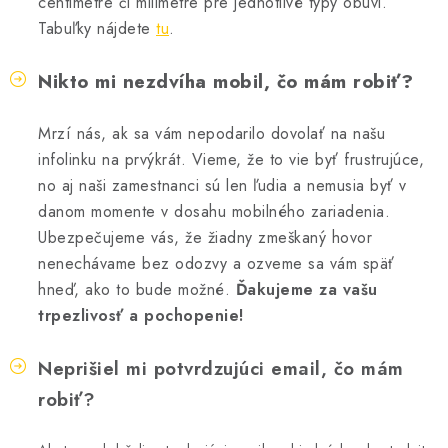
centimetre či milimetre pre jednotlivé typy obuvi.
Tabuľky nájdete
tu
.
Nikto mi nezdvíha mobil, čo mám robiť?
Mrzí nás, ak sa vám nepodarilo dovolať na našu
infolinku na prvýkrát. Vieme, že to vie byť frustrujúce,
no aj naši zamestnanci sú len ľudia a nemusia byť v
danom momente v dosahu mobilného zariadenia.
Ubezpečujeme vás, že žiadny zmeškaný hovor
nenechávame bez odozvy a ozveme sa vám späť
hneď, ako to bude možné.
Ďakujeme za vašu
trpezlivosť a pochopenie!
Neprišiel mi potvrdzujúci email, čo mám
robiť?