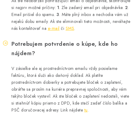
Ak ste neobdržali potvrdzujúci email o objednávke, skontrolujte
si najprv možné príčiny:
1
. Zle zadaný email pri objednávke.
2
.
Email prišiel do spamu.
3
. Máte plný inbox a nechodia vám už
nejakú dobu emaily. Ak ste eliminovali tieto možnosti, neváhajte
nás kontaktovať na
e‑mail
či
SMS
.
Potrebujem potvrdenie o kúpe, kde ho
nájdem?
V zásielke ale aj prostredníctvom emailu vždy posielame
faktúru, ktorá služi ako daňový doklad. Ak platíte
prostredníctvom dobierky a potrebujete bloček o zaplatení,
obráťte sa prosím na kuriéra prepravnej spoločnosti, aby vám
takýto bloček vystavil. Ak ste bloček o zaplatení nedostali, viete
si stiahnúť kópiu priamo z DPD, kde stačí zadať číslo balíka a
PSČ doručovacej adresy. Link nájdete
tu
.