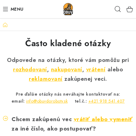
Prejsť
Hľad
na
obsah
Domov
PRACOVNÁ A BEZPEČNOSTNÁ OBUV
Často kladené otázky
VOĽNOČASOVÁ OBUV
VÝPREDAJ
Odpovede na otázky, ktoré vám pomôžu pri
rozhodovaní
,
nakupovaní
,
vrátení
alebo
VLOŽKY
reklamovaní
zakúpenej veci.
IMPREGNÁCIA A OCHRANA
Pre ďalšie otázky nás neváhajte kontaktovať na:
email:
info@obuvdoroboty.sk
tel.č.:
+421 918 541 407
PRE KÁVIČKÁROV
Chcem zakúpenú vec
vrátiť alebo vymeniť
BEZPEČNOSTNÉ NORMY A SYMBOLY
za iné číslo, ako postupovať?