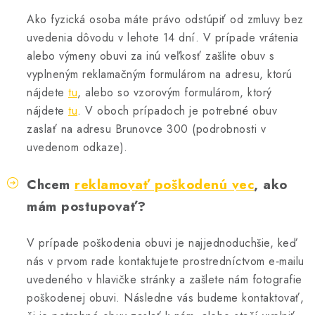
BLOG
Ako fyzická osoba máte právo odstúpiť od zmluvy bez
uvedenia dôvodu v lehote 14 dní. V prípade vrátenia
KONTAKT
alebo výmeny obuvi za inú veľkosť zašlite obuv s
vyplneným reklamačným formulárom na adresu, ktorú
O NÁS
nájdete
tu
, alebo so vzorovým formulárom, ktorý
nájdete
tu
. V oboch prípadoch je potrebné obuv
HODNOTENIE OBCHODU
zaslať na adresu Brunovce 300 (podrobnosti v
uvedenom odkaze).
OCHRANNÉ PRACOVNÉ POMÔCKY
Chcem
reklamovať poškodenú vec
, ako
ZNAČKY
mám postupovať?
Často kladené otázky
INFORMÁCIE PRE ZÁKAZNÍKOV
V prípade poškodenia obuvi je najjednoduchšie, keď
Napíšte nám
nás v prvom rade kontaktujete prostredníctvom e‑mailu
uvedeného v hlavičke stránky a zašlete nám fotografie
poškodenej obuvi. Následne vás budeme kontaktovať,