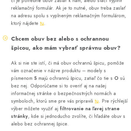
či je potrebné obuv zaslať k nám, alebo stačí vyplniť
reklamačný formulár. Ak je to nutné, obuv treba zaslať
na adresu spolu s vyplneným reklamačným formulárom,
ktorý nájdete
tu
.
Chcem obuv bez alebo s ochrannou
špicou, ako mám vybrať správnu obuv?
Ak si nie ste istí, či má obuv ochrannú špicu, pomôže
vám označenie v názve produktu – modely s
písmenom
S
majú ochrannú špicu, zatiaľ čo tie s
O
sú
bez nej. Odporúčame si to overiť aj na našej
informačnej stránke o bezpečnostných normách a
symboloch, ktorú sme pre vás pripravili
tu
. Pre rýchlejší
výber môžete využiť aj
filtrovanie na ľavej strane
stránky
, kde si jednoducho zvolíte, či hľadáte obuv s
alebo bez ochrannej špice.