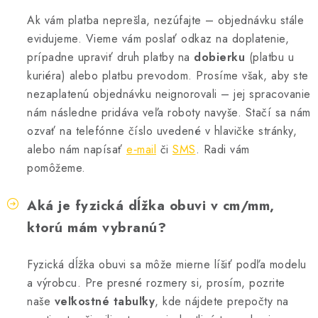
Ak vám platba neprešla, nezúfajte – objednávku stále
evidujeme. Vieme vám poslať odkaz na doplatenie,
prípadne upraviť druh platby na
dobierku
(platbu u
kuriéra) alebo platbu prevodom. Prosíme však, aby ste
nezaplatenú objednávku neignorovali – jej spracovanie
nám následne pridáva veľa roboty navyše. Stačí sa nám
ozvať na telefónne číslo uvedené v hlavičke stránky,
alebo nám napísať
e‑mail
či
SMS
. Radi vám
pomôžeme.
Aká je fyzická dĺžka obuvi v cm/mm,
ktorú mám vybranú?
Fyzická dĺžka obuvi sa môže mierne líšiť podľa modelu
a výrobcu. Pre presné rozmery si, prosím, pozrite
naše
veľkostné tabuľky
, kde nájdete prepočty na