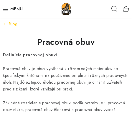
Prejsť
Hľad
na
obsah
Blog
PRACOVNÁ A BEZPEČNOSTNÁ OBUV
Pracovná obuv
VOĽNOČASOVÁ OBUV
Definícia pracovnej obuvi
VÝPREDAJ
Pracovná obuv je obuv vyrábaná z rôznorodých materiálov so
VLOŽKY
špecifickými kritériami na používanie pri plnení rôznych pracovných
úloh. Najdôležitejšou úlohou pracovnej obuvi je chrániť užívateľa
IMPREGNÁCIA A OCHRANA
pred rizikami, ktoré vznikajú pri práci.
PRE KÁVIČKÁROV
Základné rozdelenie pracovnej obuvi podľa potreby je : pracovná
obuv nízka, pracovná obuv členková a pracovná obuv vysoká.
BEZPEČNOSTNÉ NORMY A SYMBOLY