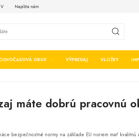
OV
Napíšte nám
OĽNOČASOVÁ OBUV
VÝPREDAJ
VLOŽKY
IM
aj máte dobrú pracovnú 
omáce bezpečnostné normy na základe EU noriem mať kvalitnú