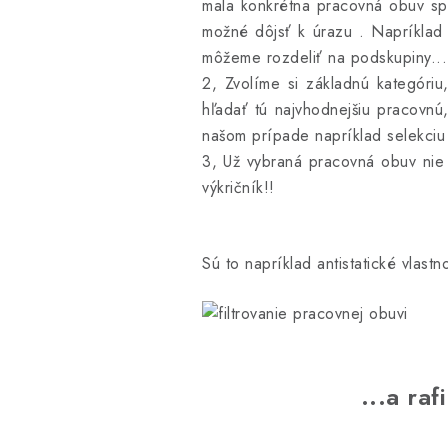
mala konkrétna pracovná obuv spl
možné dôjsť k úrazu . Napríklad 
môžeme rozdeliť na podskupiny...
2, Zvolíme si základnú kategóri
hľadať tú najvhodnejšiu pracovn
našom prípade napríklad selekciu 
3, Už vybraná pracovná obuv nie 
výkričník!!
Sú to napríklad antistatické vlastn
...a ra