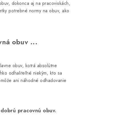
obuv, dokonca aj na pracoviskách,
šetky potrebné normy na obuv, ako
vná obuv
...
lavne obuv, kotrá absolútne
hko odhaliteľné niekým, kto sa
epomôže ani náhodné odhadovanie
ť dobrú pracovnú obuv.