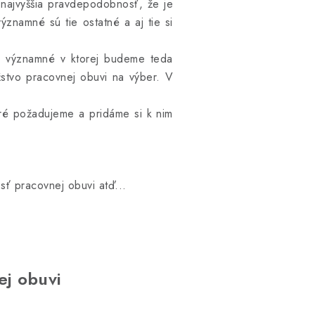
 najvyššia pravdepodobnosť, že je
znamné sú tie ostatné a aj tie si
ej významné v ktorej budeme teda
stvo pracovnej obuvi na výber. V
oré požadujeme a pridáme si k nim
sť pracovnej obuvi atď...
ej obuvi