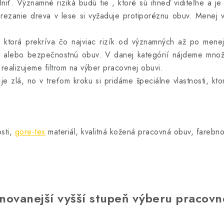
niť. Významné riziká budú tie , ktoré sú ihneď viditeľne a je
rezanie dreva v lese si vyžaduje protiporéznu obuv. Menej vý
u, ktorá prekríva čo najviac rizík od významných až po men
ú, alebo bezpečnostnú obuv. V danej kategórií nájdeme množ
realizujeme filtrom na výber pracovnej obuvi.
je zlá, no v treťom kroku si pridáme špeciálne vlastnosti, kt
osti,
gore-tex
materiál, kvalitná kožená pracovná obuv, farebno
finovanejší vyšší stupeň výberu pracovn