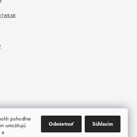
N
FOOTWEAR
P
mohli pohodlne
Odmietnuť
Súhlasím
ám umožňujú
 a