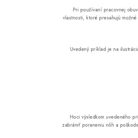
Pri používaní pracovnej obu
vlastnosti, ktoré presahujú možn
Uvedený príklad je na ilustrác
Hoci výsledkom uvedeného prí
zabrániť poraneniu nôh a poškode