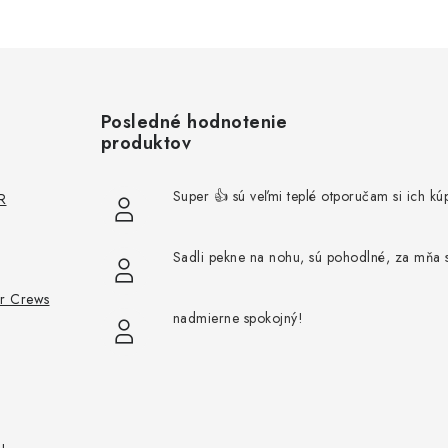
Posledné hodnotenie
produktov
Super 👍 sú veľmi teplé otporučam si ich kúp
R
Sadli pekne na nohu, sú pohodlné, za mňa 
or Crews
nadmierne spokojný!