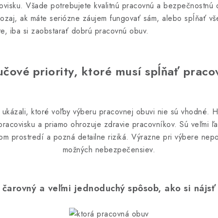
ovisku. Všade potrebujete kvalitnú pracovnú a bezpečnostnú 
naozaj, ak máte seriózne záujem fungovať sám, alebo spĺňať v
e, iba si zaobstarať dobrú pracovnú obuv.
ľučové priority, ktoré musí spĺňať
praco
ukázali, ktoré voľby výberu pracovnej obuvi nie sú vhodné. H
pracovisku a priamo ohrozuje zdravie pracovníkov. Sú veľmi ľa
m prostredí a pozná detailne riziká. Výrazne pri výbere n
možných nebezpečensiev.
 čarovný a veľmi jednoduchý spôsob, ako si nájs