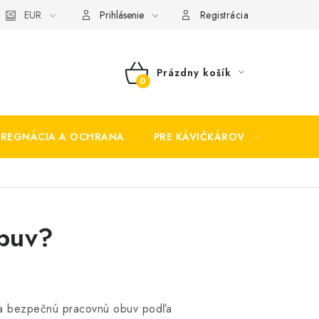
EUR
Prihlásenie
Registrácia
Prázdny košík
NÁKUPNÝ
KOŠÍK
PREGNÁCIA A OCHRANA
PRE KÁVIČKÁROV
BEZP
obuv?
 a bezpečnú pracovnú obuv podľa