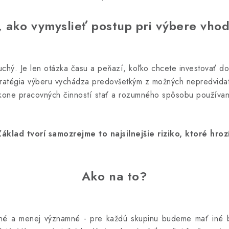
 ako vymyslieť postup pri výbere vhod
uchý. Je len otázka času a peňazí, koľko chcete investovať d
ratégia výberu vychádza predovšetkým z možných nepredvidate
kone pracovných činností stať a rozumného spôsobu používan
Základ tvorí samozrejme to najsilnejšie riziko, ktoré hrozí
Ako na to?
mné a menej významné - pre každú skupinu budeme mať iné 