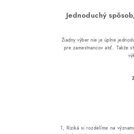
Jednoduchý spôsob,
Žiadny výber nie je úplne jednod
pre zamestnancov atď.. Takže st
vý
1, Riziká si rozdelíme na význa