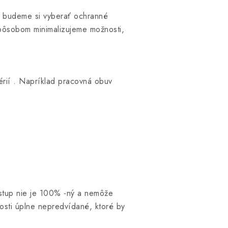
a budeme si vyberať ochranné
spôsobom minimalizujeme možnosti,
térií . Napríklad pracovná obuv
stup nie je 100% -ný a nemôže
osti úplne nepredvídané, ktoré by