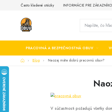
Prejsť
Často kladené otázky
INFORMÁCIE PRE ZÁKAZNÍK
na
obsah
PRACOVNÁ A BEZPEČNOSTNÁ OBUV
V
Domov
Blog
Naozaj máte dobrú pracovnú obuv?
Naoz
V súčastnosti požadujú všetky d