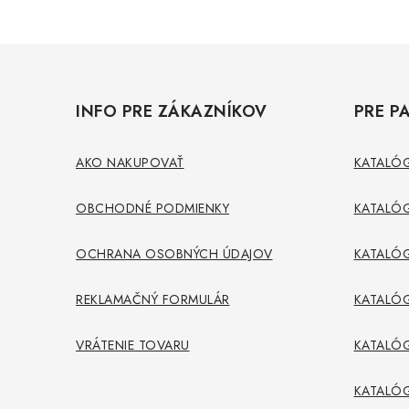
Z
á
INFO PRE ZÁKAZNÍKOV
PRE P
p
ä
AKO NAKUPOVAŤ
KATALÓG
t
OBCHODNÉ PODMIENKY
KATALÓG
i
OCHRANA OSOBNÝCH ÚDAJOV
KATALÓG
e
REKLAMAČNÝ FORMULÁR
KATALÓG
VRÁTENIE TOVARU
KATALÓG
KATALÓ