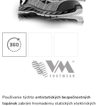
BLOG
KONTAKT
O NÁS
HODNOTENIE OBCHODU
OCHRANNÉ PRACOVNÉ POMÔCKY
ZNAČKY
Často kladené otázky
INFORMÁCIE PRE ZÁKAZNÍKOV
Napíšte nám
Používanie týchto
antistatických bezpečnostných
topánok
zabráni hromadeniu statických elektrických