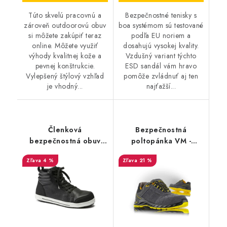
Túto skvelú pracovnú a
Bezpečnostné tenisky s
zároveň outdoorovú obuv
boa systémom sú testované
si môžete zakúpiť teraz
podľa EU noriem a
online. Môžete využiť
dosahujú vysokej kvality.
výhody kvalitnej kože a
Vzdušný variant týchto
pevnej konštrukcie.
ESD sandál vám hravo
Vylepšený štýlový vzhľad
pomôže zvládnuť aj ten
je vhodný...
najťažší...
Členková
Bezpečnostná
bezpečnostná obuv
poltopánka VM -
BIRKENSTOCK -
Barcelona 2175-S1 ESD
4 %
21 %
Birkenstock QS 700 NL
- Výpredaj
S3 Black - 36063