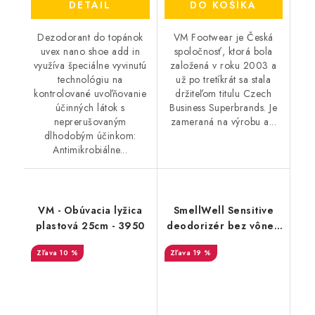
DETAIL
DO KOŠÍKA
Dezodorant do topánok
VM Footwear je Česká
uvex nano shoe add in
spoločnosť, ktorá bola
využíva špeciálne vyvinutú
založená v roku 2003 a
technológiu na
už po tretíkrát sa stala
kontrolované uvoľňovanie
držiteľom titulu Czech
účinných látok s
Business Superbrands. Je
neprerušovaným
zameraná na výrobu a...
dlhodobým účinkom:
Antimikrobiálne...
VM - Obúvacia lyžica
SmellWell Sensitive
plastová 25cm - 3950
deodorizér bez vône -
Grey
10 %
19 %