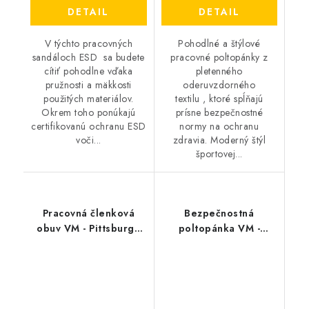
DETAIL
DETAIL
V týchto pracovných
Pohodlné a štýlové
sandáloch ESD sa budete
pracovné poltopánky z
cítiť pohodlne vďaka
pletenného
pružnosti a mäkkosti
oderuvzdorného
použitých materiálov.
textilu , ktoré spĺňajú
Okrem toho ponúkajú
prísne bezpečnostné
certifikovanú ochranu ESD
normy na ochranu
voči...
zdravia. Moderný štýl
športovej...
Pracovná členková
Bezpečnostná
obuv VM - Pittsburgh
poltopánka VM -
4380-O2
Andorra 2315-S3