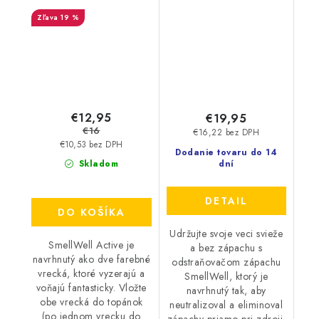
Leopard Blue
19 %
€12,95
€19,95
€16
€16,22 bez DPH
€10,53 bez DPH
Dodanie tovaru do 14
Skladom
dní
DETAIL
DO KOŠÍKA
Udržujte svoje veci svieže
SmellWell Active je
a bez zápachu s
navrhnutý ako dve farebné
odstraňovačom zápachu
vrecká, ktoré vyzerajú a
SmellWell, ktorý je
voňajú fantasticky. Vložte
navrhnutý tak, aby
obe vrecká do topánok
neutralizoval a eliminoval
(po jednom vrecku do
zápachy priamo pri zdroji.