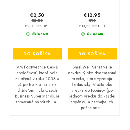
€2,50
€12,95
€2,80
€16
€2,03 bez DPH
€10,53 bez DPH
Skladom
Skladom
DO KOŠÍKA
DO KOŠÍKA
VM Footwear je Česká
SmellWell Sensitive je
spoločnosť, ktorá bola
navrhnutý ako dve farebné
založená v roku 2003 a
vrecká, ktoré vyzerajú
už po tretíkrát sa stala
fantasticky. Vložte obe
držiteľom titulu Czech
vrecká do topánok (po
Business Superbrands. Je
jednom vrecku do každej
zameraná na výrobu a...
topánky) a nechajte ich
počas noci...