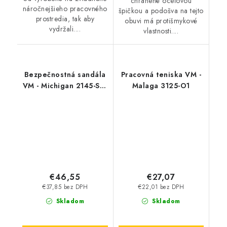
chránené oceľovou
náročnejšieho pracovného
špičkou a podošva na tejto
prostredia, tak aby
obuvi má protišmykové
vydržali....
vlastnosti....
Bezpečnostná sandála
Pracovná teniska VM -
VM - Michigan 2145-S1P
Malaga 3125-O1
ESD
€46,55
€27,07
€37,85 bez DPH
€22,01 bez DPH
Skladom
Skladom