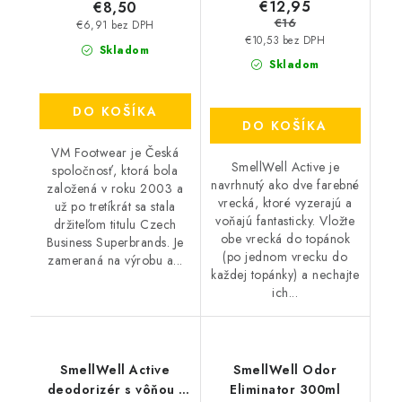
€12,95
€8,50
€16
€6,91 bez DPH
€10,53 bez DPH
Skladom
Skladom
DO KOŠÍKA
DO KOŠÍKA
VM Footwear je Česká
SmellWell Active je
spoločnosť, ktorá bola
navrhnutý ako dve farebné
založená v roku 2003 a
vrecká, ktoré vyzerajú a
už po tretíkrát sa stala
voňajú fantasticky. Vložte
držiteľom titulu Czech
obe vrecká do topánok
Business Superbrands. Je
(po jednom vrecku do
zameraná na výrobu a...
každej topánky) a nechajte
ich...
SmellWell Active
SmellWell Odor
deodorizér s vôňou -
Eliminator 300ml