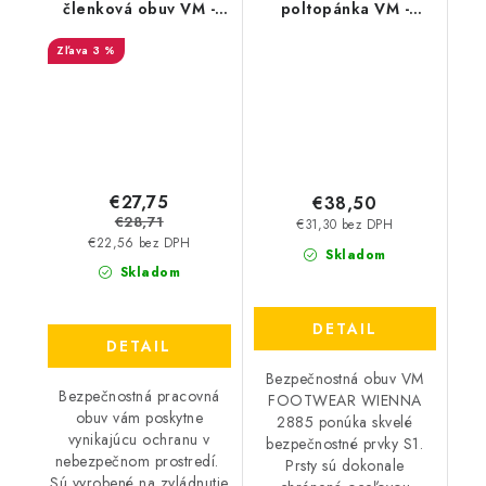
členková obuv VM -
poltopánka VM -
Stockholm 3280-S1
Wienna 2885-S1
3 %
€27,75
€38,50
€28,71
€31,30 bez DPH
€22,56 bez DPH
Skladom
Skladom
DETAIL
DETAIL
Bezpečnostná obuv VM
Bezpečnostná pracovná
FOOTWEAR WIENNA
obuv vám poskytne
2885 ponúka skvelé
vynikajúcu ochranu v
bezpečnostné prvky S1.
nebezpečnom prostredí.
Prsty sú dokonale
Sú vyrobené na zvládnutie