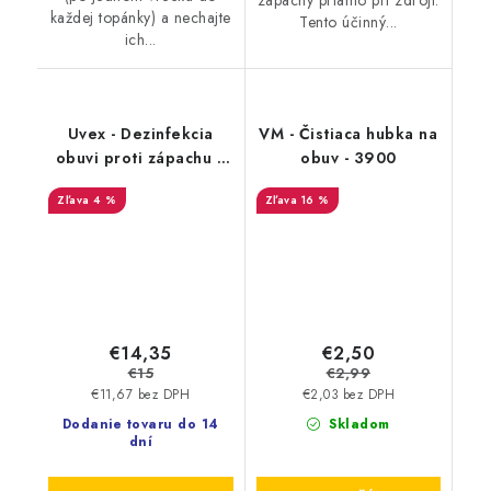
každej topánky) a nechajte
Tento účinný...
ich...
Uvex - Dezinfekcia
VM - Čistiaca hubka na
obuvi proti zápachu a
obuv - 3900
plesniam 125ml
4 %
16 %
9698/3
€14,35
€2,50
€15
€2,99
€11,67 bez DPH
€2,03 bez DPH
Dodanie tovaru do 14
Skladom
dní