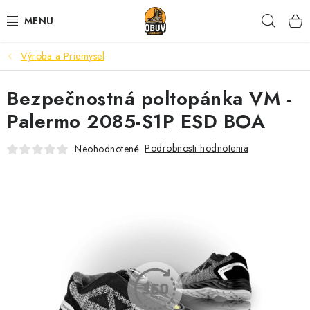
Prejsť
Hľad
na
obsah
Výroba a Priemysel
PRACOVNÁ A BEZPEČNOSTNÁ OBUV
Bezpečnostná poltopánka VM -
VOĽNOČASOVÁ OBUV
Palermo 2085-S1P ESD BOA
VÝPREDAJ
Podrobnosti hodnotenia
Neohodnotené
VLOŽKY
IMPREGNÁCIA A OCHRANA
PRE KÁVIČKÁROV
BEZPEČNOSTNÉ NORMY A SYMBOLY