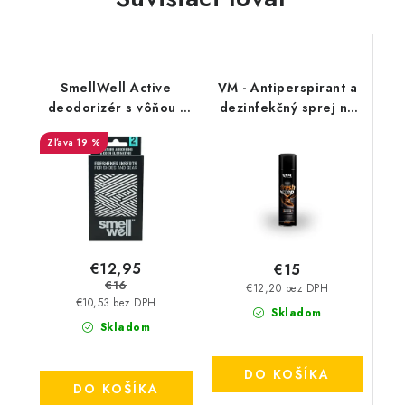
SmellWell Active
VM - Antiperspirant a
deodorizér s vôňou -
dezinfekčný sprej na
White Stripes
topánky - FreshStep
19 %
2v1 3500
€12,95
€15
€16
€12,20 bez DPH
€10,53 bez DPH
Skladom
Skladom
DO KOŠÍKA
DO KOŠÍKA