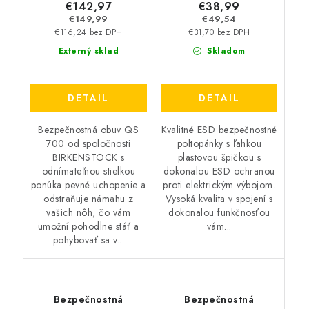
€142,97
€38,99
€149,99
€49,54
€116,24 bez DPH
€31,70 bez DPH
Externý sklad
Skladom
DETAIL
DETAIL
Bezpečnostná obuv QS
Kvalitné ESD bezpečnostné
700 od spoločnosti
poltopánky s ľahkou
BIRKENSTOCK s
plastovou špičkou s
odnímateľnou stielkou
dokonalou ESD ochranou
ponúka pevné uchopenie a
proti elektrickým výbojom.
odstraňuje námahu z
Vysoká kvalita v spojení s
vašich nôh, čo vám
dokonalou funkčnosťou
umožní pohodlne stáť a
vám...
pohybovať sa v...
Bezpečnostná
Bezpečnostná