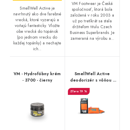
VM Footwear je Česká
SmellWell Active je
spoločnosť, ktorá bola
navrhnutý ako dve farebné
založená v roku 2003 a
vrecká, ktoré vyzerajú a
už po tretíkrát sa stala
voňajú fantasticky. Vložte
držiteľom titulu Czech
obe vrecká do topánok
Business Superbrands. Je
(po jednom vrecku do
zameraná na výrobu a...
každej topánky) a nechajte
ich...
VM - Hydrofóbny krém
SmellWell Active
- 3700 - čierny
deodorizér s vôňou -
Geometric Orange
19 %