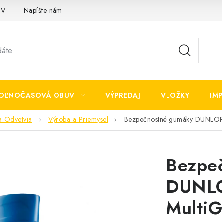
OV
Napíšte nám
OĽNOČASOVÁ OBUV
VÝPREDAJ
VLOŽKY
IM
a Odvetvia
Výroba a Priemysel
Bezpečnostné gumáky DUNLOP 
Bezpe
DUNLO
MultiG