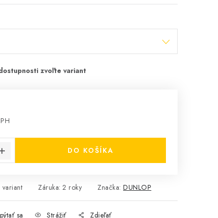
DPH
cena:
DO KOŠÍKA
 variant
Záruka
:
2 roky
Značka:
DUNLOP
pýtať sa
Strážiť
Zdieľať