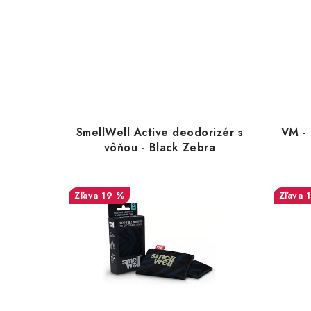
SmellWell Active deodorizér s
VM - 
vôňou - Black Zebra
19 %