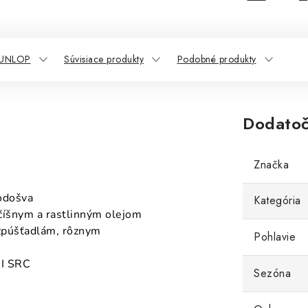
DUNLOP
Súvisiace produkty
Podobné produkty
Dodatoč
Značka
odošva
Kategória
číšnym a rastlinným olejom
ozpúšťadlám, rôznym
Pohlavie
CI SRC
Sezóna