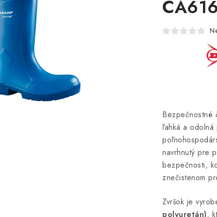
CA616
N
Bezpečnostné 
ľahká a odolná
poľnohospodárst
navrhnutý pre p
bezpečnosti, k
znečistenom pr
Zvršok je vyro
polyuretán)
, 