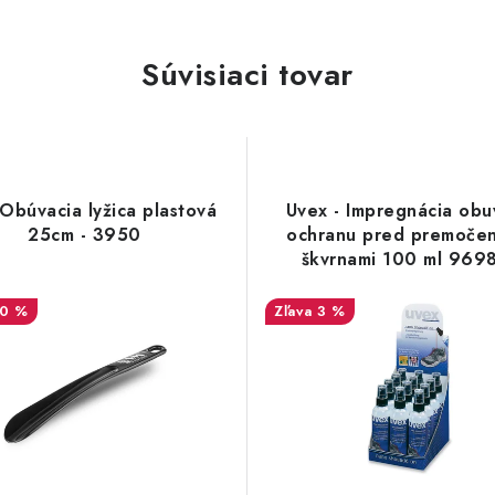
Súvisiaci tovar
Obúvacia lyžica plastová
Uvex - Impregnácia obu
25cm - 3950
ochranu pred premočen
škvrnami 100 ml 969
10 %
3 %