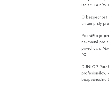
izoláciu a níz
O bezpečnosť 
chráni prsty p
Podrážka je
pr
navrhnutá pre s
povrchoch. Mo
°C
.
DUNLOP Purofo
profesionálov, 
bezpečnostnú č