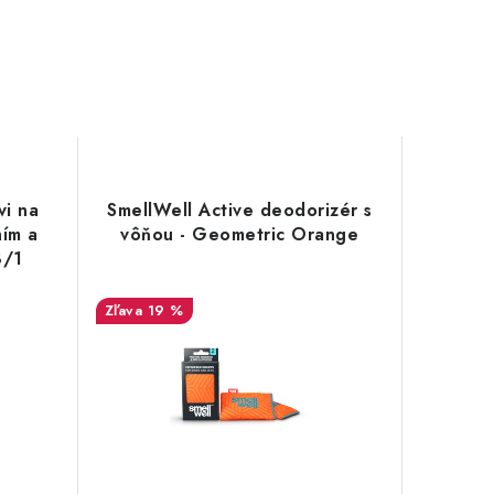
vi na
SmellWell Active deodorizér s
ím a
vôňou - Geometric Orange
8/1
19 %