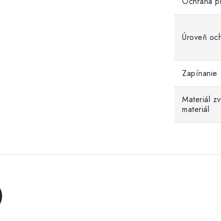
Ochrana p
Úroveň oc
Zapínanie
Materiál z
materiál
)