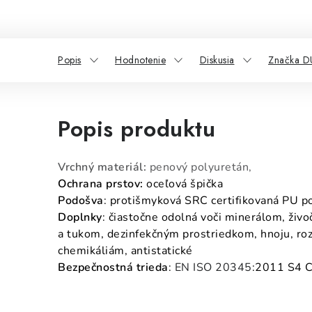
Popis
Hodnotenie
Diskusia
Značka 
Popis produktu
Vrchný materiál:
penový polyuretán,
Ochrana prstov:
oceľová špička
Podošva
: protišmyková SRC certifikovaná PU p
Doplnky
: čiastočne odolná
voči minerálom, živo
a tukom, dezinfekčným prostriedkom, hnoju, r
chemikáliám, a
ntistatické
Bezpečnostná trieda
:
EN ISO 20345
:2011 S4 