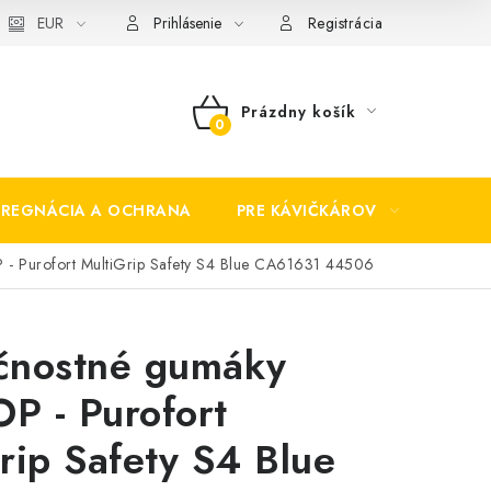
EUR
Prihlásenie
Registrácia
Prázdny košík
NÁKUPNÝ
KOŠÍK
PREGNÁCIA A OCHRANA
PRE KÁVIČKÁROV
BEZP
- Purofort MultiGrip Safety S4 Blue CA61631 44506
čnostné gumáky
P - Purofort
rip Safety S4 Blue