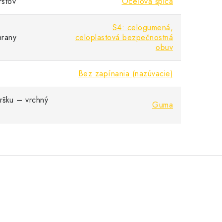
rstov
Oceľová špica
S4: celogumená,
hrany
celoplastová bezpečnostná
obuv
Bez zapínania (nazúvacie)
vršku – vrchný
Guma