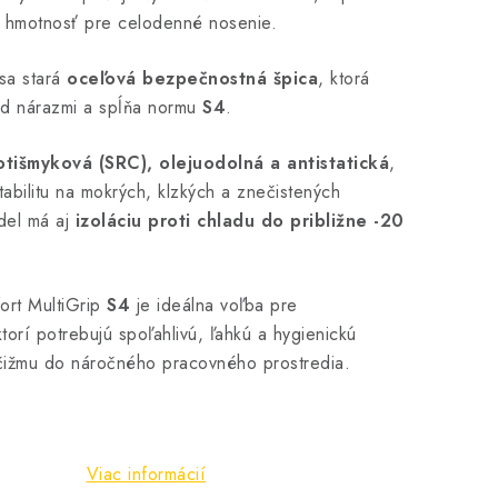
ku hmotnosť pre celodenné nosenie.
sa stará
oceľová bezpečnostná špica
, ktorá
red nárazmi a spĺňa normu
S4
.
otišmyková (SRC), olejuodolná a antistatická
,
tabilitu na mokrých, klzkých a znečistených
del má aj
izoláciu proti chladu do približne -20
rt MultiGrip
S4
je ideálna voľba pre
ktorí potrebujú spoľahlivú, ľahkú a hygienickú
ižmu do náročného pracovného prostredia.
Viac informácií