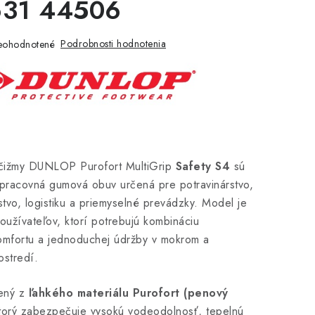
31 44506
Podrobnosti hodnotenia
eohodnotené
čižmy DUNLOP Purofort MultiGrip
Safety S4
sú
 pracovná gumová obuv určená pre potravinárstvo,
vo, logistiku a priemyselné prevádzky. Model je
oužívateľov, ktorí potrebujú kombináciu
omfortu a jednoduchej údržby v mokrom a
ostredí.
bený z
ľahkého materiálu Purofort (penový
ktorý zabezpečuje vysokú vodeodolnosť, tepelnú