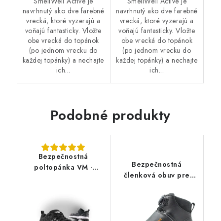
SmellWell Active je
SmellWell Active je
navrhnutý ako dve farebné
navrhnutý ako dve farebné
vrecká, ktoré vyzerajú a
vrecká, ktoré vyzerajú a
voňajú fantasticky. Vložte
voňajú fantasticky. Vložte
obe vrecká do topánok
obe vrecká do topánok
(po jednom vrecku do
(po jednom vrecku do
každej topánky) a nechajte
každej topánky) a nechajte
ich...
ich...
Podobné produkty
Bezpečnostná
Bezpečnostná
poltopánka VM -
členková obuv pre
Montgomery 6345-S1P
zváračov a cestárov
SIEVI - Asphalt Roller
XL+ S2P BOA