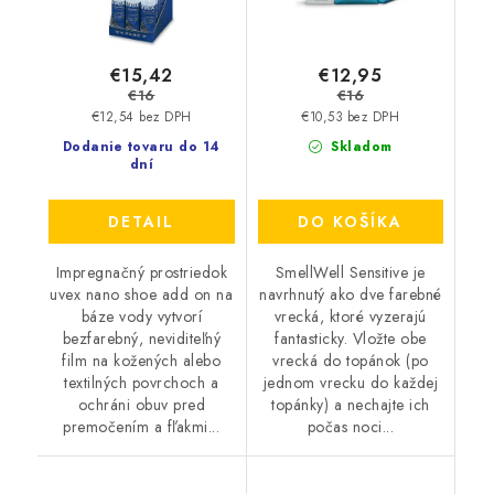
€15,42
€12,95
€16
€16
€12,54 bez DPH
€10,53 bez DPH
Dodanie tovaru do 14
Skladom
dní
DETAIL
DO KOŠÍKA
Impregnačný prostriedok
SmellWell Sensitive je
uvex nano shoe add on na
navrhnutý ako dve farebné
báze vody vytvorí
vrecká, ktoré vyzerajú
bezfarebný, neviditeľný
fantasticky. Vložte obe
film na kožených alebo
vrecká do topánok (po
textilných povrchoch a
jednom vrecku do každej
ochráni obuv pred
topánky) a nechajte ich
premočením a fľakmi...
počas noci...