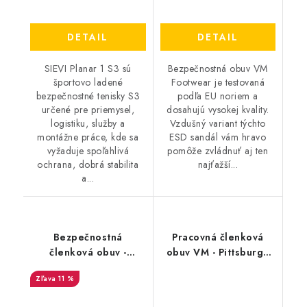
DETAIL
DETAIL
SIEVI Planar 1 S3 sú
Bezpečnostná obuv VM
športovo ladené
Footwear je testovaná
bezpečnostné tenisky S3
podľa EU noriem a
určené pre priemysel,
dosahujú vysokej kvality.
logistiku, služby a
Vzdušný variant týchto
montážne práce, kde sa
ESD sandál vám hravo
vyžaduje spoľahlivá
pomôže zvládnuť aj ten
ochrana, dobrá stabilita
najťažší...
a...
Bezpečnostná
Pracovná členková
členková obuv -
obuv VM - Pittsburgh
DUNLOP First One
4380-O2
11 %
ADV Titan S3 - čierna
DL0202008