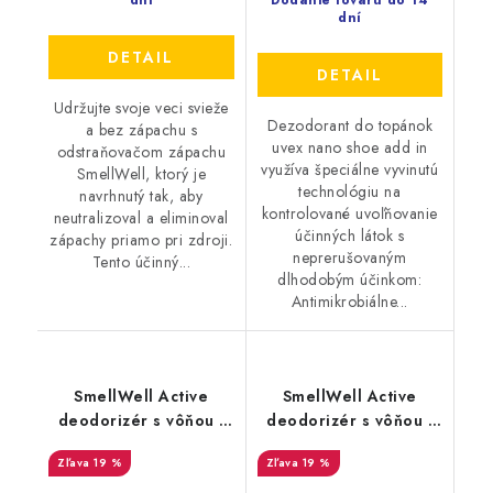
dní
Dodanie tovaru do 14
dní
DETAIL
DETAIL
Udržujte svoje veci svieže
Dezodorant do topánok
a bez zápachu s
uvex nano shoe add in
odstraňovačom zápachu
využíva špeciálne vyvinutú
SmellWell, ktorý je
technológiu na
navrhnutý tak, aby
kontrolované uvoľňovanie
neutralizoval a eliminoval
účinných látok s
zápachy priamo pri zdroji.
neprerušovaným
Tento účinný...
dlhodobým účinkom:
Antimikrobiálne...
SmellWell Active
SmellWell Active
deodorizér s vôňou -
deodorizér s vôňou -
Camo Green
Black Zebra
19 %
19 %