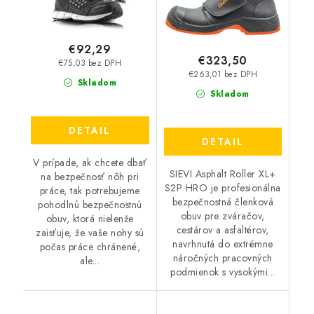
€92,29
€323,50
€75,03 bez DPH
€263,01 bez DPH
Skladom
Skladom
DETAIL
DETAIL
V prípade, ak chcete dbať
SIEVI Asphalt Roller XL+
na bezpečnosť nôh pri
S2P HRO je profesionálna
práce, tak potrebujeme
bezpečnostná členková
pohodlnú bezpečnostnú
obuv pre zváračov,
obuv, ktorá nielenže
cestárov a asfaltérov,
zaisťuje, že vaše nohy sú
navrhnutá do extrémne
počas práce chránené,
náročných pracovných
ale...
podmienok s vysokými...