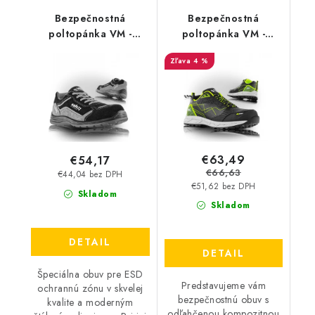
Bezpečnostná
Bezpečnostná
poltopánka VM -
poltopánka VM -
Corsica 2045-S1P L
Mallorca 4785-S1P
4 %
ESD
€63,49
€54,17
€66,63
€44,04 bez DPH
€51,62 bez DPH
Skladom
Skladom
DETAIL
DETAIL
Špeciálna obuv pre ESD
Predstavujeme vám
ochrannú zónu v skvelej
bezpečnostnú obuv s
kvalite a moderným
odľahčenou kompozitnou