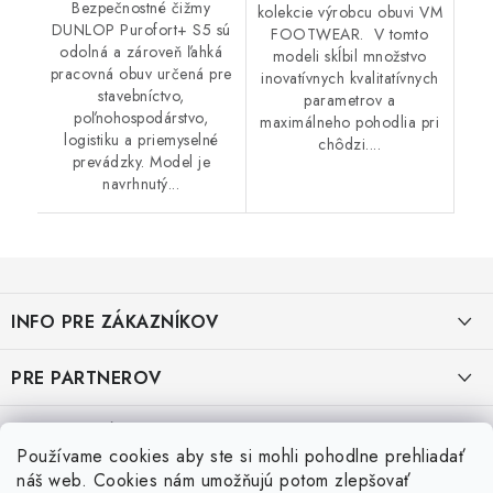
Bezpečnostné čižmy
kolekcie výrobcu obuvi VM
DUNLOP Purofort+ S5 sú
FOOTWEAR. V tomto
odolná a zároveň ľahká
modeli skĺbil množstvo
pracovná obuv určená pre
inovatívnych kvalitatívnych
stavebníctvo,
parametrov a
poľnohospodárstvo,
maximálneho pohodlia pri
logistiku a priemyselné
chôdzi....
prevádzky. Model je
navrhnutý...
Z
á
INFO PRE ZÁKAZNÍKOV
p
ä
AKO NAKUPOVAŤ
PRE PARTNEROV
t
i
OBCHODNÉ PODMIENKY
KATALÓG OBUVI A OPP ČERVA
VEĽKOSTNÉ TABUĽKY PRACOVNEJ OBUVI
e
Používame cookies aby ste si mohli pohodlne prehliadať
OCHRANA OSOBNÝCH ÚDAJOV
KATALÓG OBUVI A OPP CXS
Veľkostná tabuľka obuvi SKECHER
náš web. Cookies nám umožňujú potom zlepšovať
Posledné hodnotenie produktov