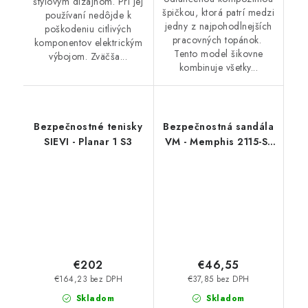
štýlovým dizajnom. Pri jej
špičkou, ktorá patrí medzi
používaní nedôjde k
jedny z najpohodlnejších
poškodeniu citlivých
pracovných topánok.
komponentov elektrickým
Tento model šikovne
výbojom. Zväčša...
kombinuje všetky...
Bezpečnostné tenisky
Bezpečnostná sandála
SIEVI - Planar 1 S3
VM - Memphis 2115-S1
ESD
€202
€46,55
€164,23 bez DPH
€37,85 bez DPH
Skladom
Skladom