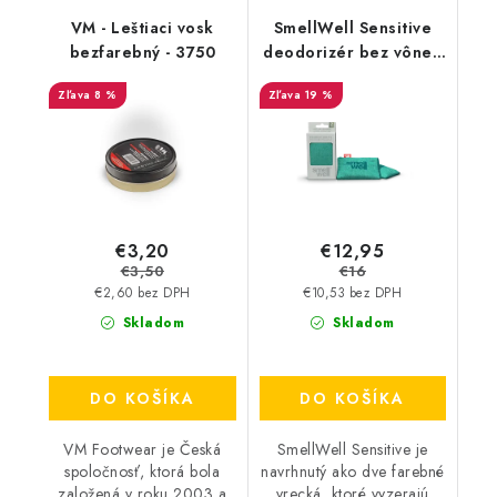
VM - Leštiaci vosk
SmellWell Sensitive
bezfarebný - 3750
deodorizér bez vône -
Green
8 %
19 %
€3,20
€12,95
€3,50
€16
€2,60 bez DPH
€10,53 bez DPH
Skladom
Skladom
DO KOŠÍKA
DO KOŠÍKA
VM Footwear je Česká
SmellWell Sensitive je
spoločnosť, ktorá bola
navrhnutý ako dve farebné
založená v roku 2003 a
vrecká, ktoré vyzerajú