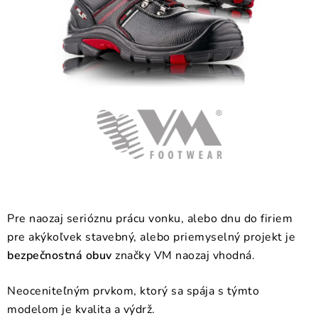
BLOG
KONTAKT
O NÁS
HODNOTENIE OBCHODU
OCHRANNÉ PRACOVNÉ POMÔCKY
ZNAČKY
Pre naozaj serióznu prácu vonku, alebo dnu do firiem
Často kladené otázky
INFORMÁCIE PRE ZÁKAZNÍKOV
pre akýkoľvek stavebný, alebo priemyselný projekt je
Napíšte nám
bezpečnostná obuv
značky VM naozaj vhodná.
Neoceniteľným prvkom, ktorý sa spája s týmto
modelom je kvalita a výdrž.