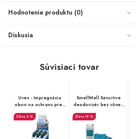
Hodnotenie produktu (0)
Diskusia
Súvisiaci tovar
Uvex - Impregnácia
SmellWell Sensitive
obuvi na ochranu pred
deodorizér bez vône -
premočením a
Blue
3 %
19 %
škvrnami 100 ml
9698/1