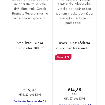
už po tretíkrát sa stala
fantasticky. Vložte obe
držiteľom titulu Czech
vrecká do topánok (po
Business Superbrands. Je
jednom vrecku do každej
zameraná na výrobu a...
topánky) a nechajte ich
počas noci...
SmellWell Odor
Uvex - Dezinfekcia
Eliminator 300ml
obuvi proti zápachu a
plesniam 125ml
4 %
9698/3
€14,35
€19,95
€15
€16,22 bez DPH
€11,67 bez DPH
Dodanie tovaru do 14