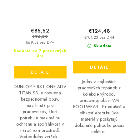
€85,52
€124,48
€96,30
€101,20 bez DPH
€69,53 bez DPH
Skladom
Dodanie do 7 pracovných
dní
DETAIL
DETAIL
Jedny z najlepších
DUNLOP FIRST ONE ADV
pracovných topánok z
TITAN S3 je robustná
kolekcie výrobcu
bezpečnostná obuv,
pracovnej obuvi VM
navrhnutá pre
FOOTWEAR. Priedušné a
pracovníkov, ktorí
vlhkosť absorbujúce
potrebujú maximálnu
materiály poskytujú
ochranu a spoľahlivosť v
dokonalé pohodlie počas
náročnom prostredí.
celého...
Vodeodolný zvršok...