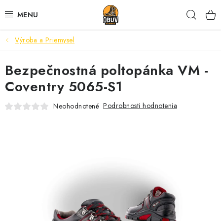
Prejsť
Hľad
na
obsah
Výroba a Priemysel
PRACOVNÁ A BEZPEČNOSTNÁ OBUV
Bezpečnostná poltopánka VM -
VOĽNOČASOVÁ OBUV
Coventry 5065-S1
VÝPREDAJ
Podrobnosti hodnotenia
Neohodnotené
VLOŽKY
IMPREGNÁCIA A OCHRANA
PRE KÁVIČKÁROV
BEZPEČNOSTNÉ NORMY A SYMBOLY