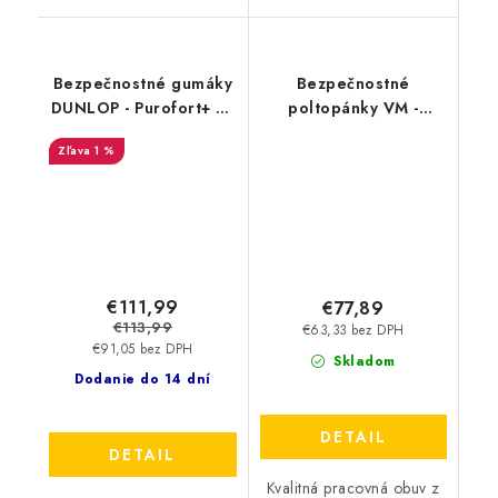
Bezpečnostné gumáky
Bezpečnostné
DUNLOP - Purofort+ S5
poltopánky VM -
Green C762933
Nashville 4345-S1
1 %
45508
€111,99
€77,89
€113,99
€63,33 bez DPH
€91,05 bez DPH
Skladom
Dodanie do 14 dní
DETAIL
DETAIL
Kvalitná pracovná obuv z