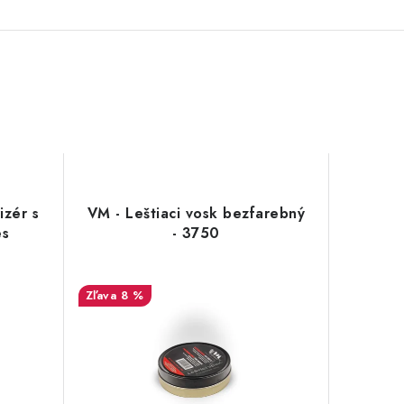
izér s
VM - Leštiaci vosk bezfarebný
es
- 3750
8 %