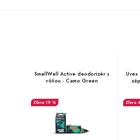
SmellWell Active deodorizér s
Uvex 
vôňou - Camo Green
záp
19 %