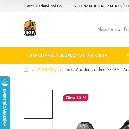
Prejsť
Často kladené otázky
INFORMÁCIE PRE ZÁKAZNÍK
na
obsah
PRACOVNÁ A BEZPEČNOSTNÁ OBUV
V
Domov
VÝPREDAJ
Bezpečnostné sandále ARTRA - Ar
10 %