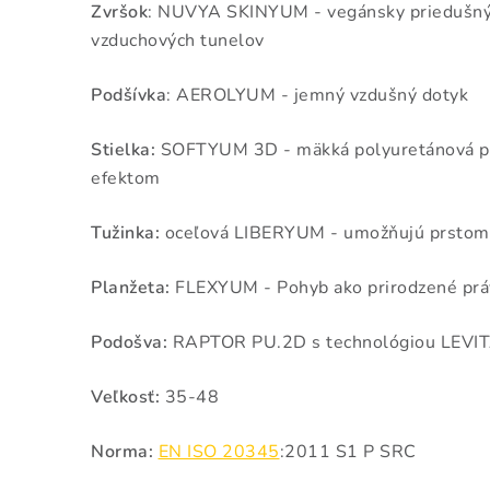
Zvršok
: NUVYA SKINYUM - vegánsky priedušný 
vzduchových tunelov
Podšívka
: AEROLYUM - jemný vzdušný dotyk
Stielka:
SOFTYUM 3D - mäkká polyuretánová p
efektom
Tužinka:
oceľová LIBERYUM - umožňujú prstom 
Planžeta:
FLEXYUM - Pohyb ako prirodzené prá
Podošva:
RAPTOR PU.2D s technológiou LEVI
Veľkosť:
35-48
Norma:
EN ISO 20345
:2011 S1 P SRC