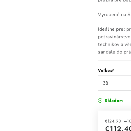
pružná pre bez
Vyrobené na S
Ideálne pre:
pr
potravinárstve
technikov a vš
sandále do prá
Veľkosť
Skladom
€124,90
–1
€112,4