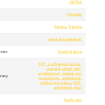
ARTRA
Výpredaj
Pánska
,
Dámska
Letná (nezateplená)
rstov
Oceľová špica
S1P: s ochrannou špicou,
uzavretá oblasť päty,
protišmyková, odolná voči
hrany
prepichnutiu, antistatická,
odolná voči palivu
,
ESD:
antistatická obuv
Suchý zips