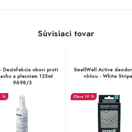
Súvisiaci tovar
- Dezinfekcia obuvi proti
SmellWell Active deodor
achu a plesniam 125ml
vôňou - White Strip
9698/3
4 %
19 %