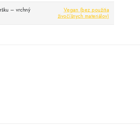
vršku – vrchný
Vegan (bez použitia
živočíšnych materiálov)