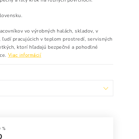
pečný a istý krok na rôznych povrchoch.
lovensku.
acovníkov vo výrobných halách, skladov, v
, ľudí pracujúcich v teplom prostredí, servisných
etkých, ktorí hľadajú bezpečné a pohodlné
Viac informácií
ce.
0 %
0