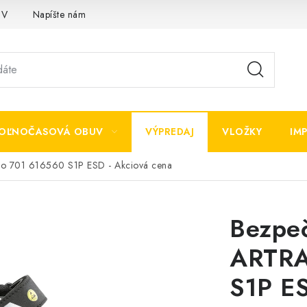
OV
Napíšte nám
OĽNOČASOVÁ OBUV
VÝPREDAJ
VLOŽKY
IM
so 701 616560 S1P ESD - Akciová cena
Bezpeč
ARTRA
S1P ES