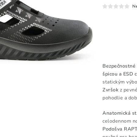
N
Bezpečnostné
špicou a ESD c
statickým výb
Zvršok
z pevné
pohodlie a dobr
Anatomická st
celodennom no
Podošva RAP