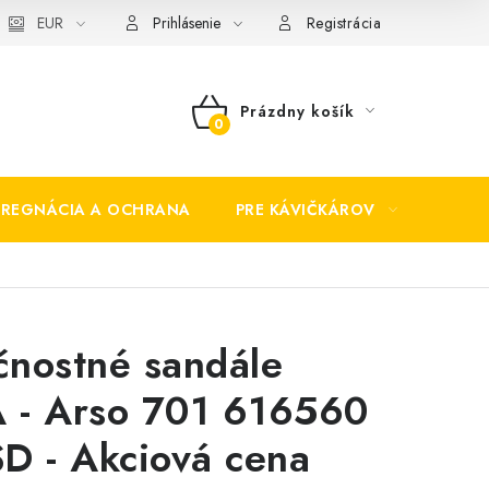
EUR
Prihlásenie
Registrácia
Prázdny košík
NÁKUPNÝ
KOŠÍK
PREGNÁCIA A OCHRANA
PRE KÁVIČKÁROV
BEZP
nostné sandále
 - Arso 701 616560
D - Akciová cena