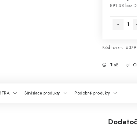
€91,38 bez 
Jednotková 
Kód tovaru:
6379
Tlač
O
RTRA
Súvisiace produkty
Podobné produkty
Dodatoč