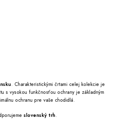
ensku
. Charakteristickými črtami celej kolekcie je
ortu s vysokou funkčnosťou ochrany je základným
ximálnu ochranu pre vaše chodidlá.
dporujeme
slovenský trh
.