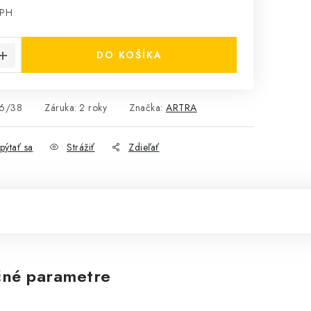
DPH
cena:
DO KOŠÍKA
6/38
Záruka
:
2 roky
Značka:
ARTRA
pýtať sa
Strážiť
Zdieľať
né parametre