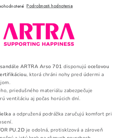
Podrobnosti hodnotenia
eohodnotené
 sandále ARTRA Arso 701
disponujú
oceľovou
ertifikáciou
, ktorá chráni nohy pred údermi a
ojom.
ho, priedušného materiálu zabezpečuje
ú ventiláciu aj počas horúcich dní.
ielka
a odpružená podrážka zaručujú komfort pri
sení.
TOR PU.2D
je odolná, protisklzová a zároveň