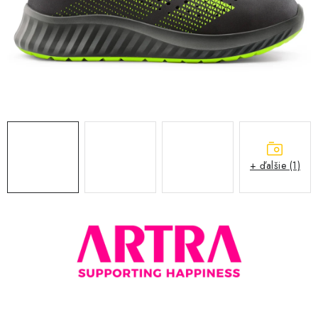
BLOG
KONTAKT
O NÁS
HODNOTENIE OBCHODU
OCHRANNÉ PRACOVNÉ POMÔCKY
+ ďalšie (1)
ZNAČKY
Často kladené otázky
INFORMÁCIE PRE ZÁKAZNÍKOV
Napíšte nám