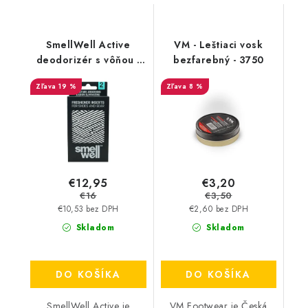
SmellWell Active
VM - Leštiaci vosk
deodorizér s vôňou -
bezfarebný - 3750
White Stripes
19 %
8 %
€12,95
€3,20
€16
€3,50
€10,53 bez DPH
€2,60 bez DPH
Skladom
Skladom
DO KOŠÍKA
DO KOŠÍKA
SmellWell Active je
VM Footwear je Česká