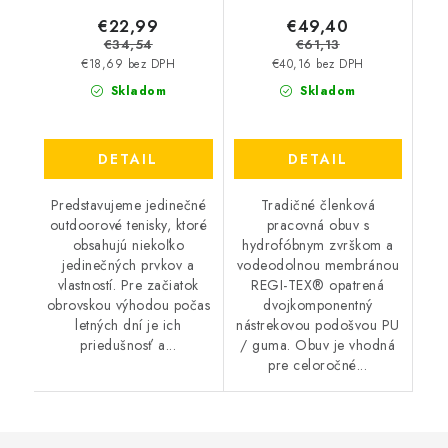
€22,99
€49,40
€34,54
€61,13
€18,69 bez DPH
€40,16 bez DPH
Skladom
Skladom
DETAIL
DETAIL
Predstavujeme jedinečné
Tradičné členková
outdoorové tenisky, ktoré
pracovná obuv s
obsahujú niekoľko
hydrofóbnym zvrškom a
jedinečných prvkov a
vodeodolnou membránou
vlastností. Pre začiatok
REGI-TEX® opatrená
obrovskou výhodou počas
dvojkomponentný
letných dní je ich
nástrekovou podošvou PU
priedušnosť a...
/ guma. Obuv je vhodná
pre celoročné...
Z