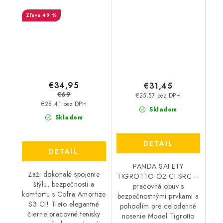
Amortize S3 CI -
CI SRC - čierna
49 %
výpredaj
0204008299 -
výpredaj
€34,95
€31,45
€69
€25,57 bez DPH
€28,41 bez DPH
Skladom
Skladom
DETAIL
DETAIL
PANDA SAFETY
Zaži dokonalé spojenie
TIGROTTO O2 CI SRC –
štýlu, bezpečnosti a
pracovná obuv s
komfortu s Cofra Amortize
bezpečnostnými prvkami a
S3 CI! Tieto elegantné
pohodlím pre celodenné
čierne pracovné tenisky
nosenie Model Tigrotto