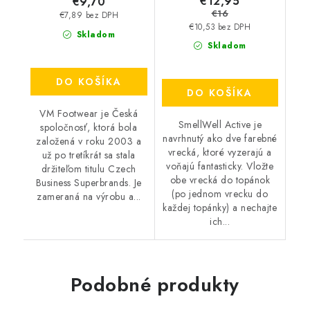
€12,95
€9,70
€16
€7,89 bez DPH
€10,53 bez DPH
Skladom
Skladom
DO KOŠÍKA
DO KOŠÍKA
VM Footwear je Česká
SmellWell Active je
spoločnosť, ktorá bola
navrhnutý ako dve farebné
založená v roku 2003 a
vrecká, ktoré vyzerajú a
už po tretíkrát sa stala
voňajú fantasticky. Vložte
držiteľom titulu Czech
obe vrecká do topánok
Business Superbrands. Je
(po jednom vrecku do
zameraná na výrobu a...
každej topánky) a nechajte
ich...
Podobné produkty