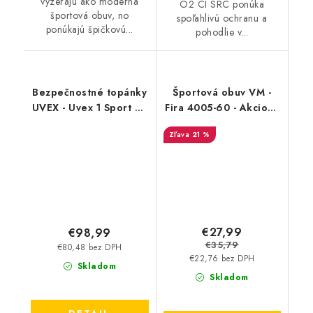
vyzerajú ako moderná
O2 CI SRC ponúka
športová obuv, no
spoľahlivú ochranu a
ponúkajú špičkovú...
pohodlie v...
Bezpečnostné topánky
Športová obuv VM -
UVEX - Uvex 1 Sport S3
Fira 4005-60 - Akciová
SRC 6596 - Akciová
cena
21 %
cena
€27,99
€98,99
€35,79
€80,48 bez DPH
€22,76 bez DPH
Skladom
Skladom