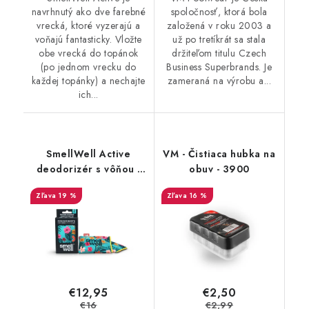
navrhnutý ako dve farebné
spoločnosť, ktorá bola
vrecká, ktoré vyzerajú a
založená v roku 2003 a
voňajú fantasticky. Vložte
už po tretíkrát sa stala
obe vrecká do topánok
držiteľom titulu Czech
(po jednom vrecku do
Business Superbrands. Je
každej topánky) a nechajte
zameraná na výrobu a...
ich...
SmellWell Active
VM - Čistiaca hubka na
deodorizér s vôňou -
obuv - 3900
Tropical Blue
19 %
16 %
€12,95
€2,50
€16
€2,99