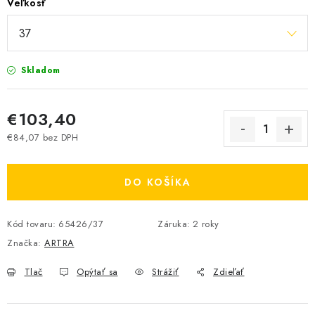
Veľkosť
Skladom
€103,40
€84,07 bez DPH
Jednotková cena:
DO KOŠÍKA
Kód tovaru:
65426/37
Záruka
:
2 roky
Značka:
ARTRA
Tlač
Opýtať sa
Strážiť
Zdieľať