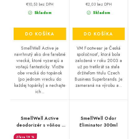
€10,53 bez DPH
€2,03 bez DPH
Skladom
Skladom
DO KOŠÍKA
DO KOŠÍKA
SmellWell Active je
VM Footwear je Česká
navrhnutý ako dve farebné
spoločnosť, ktorá bola
vrecká, ktoré vyzerajú a
založená v roku 2003 a
voňajú fantasticky. Vložte
už po tretíkrát sa stala
obe vrecká do topánok
držiteľom titulu Czech
(po jednom vrecku do
Business Superbrands. Je
každej topánky) a nechajte
zameraná na výrobu a...
ich...
SmellWell Active
SmellWell Odor
deodorizér s vôňou -
Eliminator 300ml
Camo Green
19 %