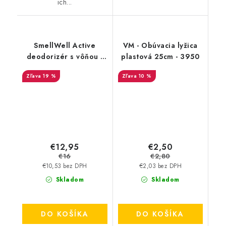
ich...
SmellWell Active
VM - Obúvacia lyžica
deodorizér s vôňou -
plastová 25cm - 3950
Black Zebra
19 %
10 %
€12,95
€2,50
€16
€2,80
€10,53 bez DPH
€2,03 bez DPH
Skladom
Skladom
DO KOŠÍKA
DO KOŠÍKA