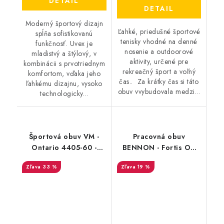
DETAIL
DETAIL
Moderný športový dizajn
Ľahké, priedušné športové
spĺňa sofistikovanú
tenisky vhodné na denné
funkčnosť. Uvex je
nosenie a outdoorové
mladistvý a štýlový, v
aktivity, určené pre
kombinácii s prvotriednym
rekreačný šport a voľný
komfortom, vďaka jeho
čas.. Za krátky čas si táto
ľahkému dizajnu, vysoko
obuv vvybudovala medzi...
technologicky...
Športová obuv VM -
Pracovná obuv
Ontario 4405-60 -
BENNON - Fortis O2
Výpredaj
Membrane High -
33 %
19 %
Výpredaj