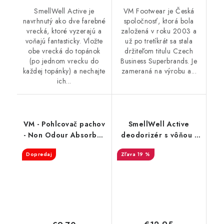
SmellWell Active je
VM Footwear je Česká
navrhnutý ako dve farebné
spoločnosť, ktorá bola
vrecká, ktoré vyzerajú a
založená v roku 2003 a
voňajú fantasticky. Vložte
už po tretíkrát sa stala
obe vrecká do topánok
držiteľom titulu Czech
(po jednom vrecku do
Business Superbrands. Je
každej topánky) a nechajte
zameraná na výrobu a...
ich...
VM - Pohlcovač pachov
SmellWell Active
- Non Odour Absorber
deodorizér s vôňou -
3501
Leopard Blue
Dopredaj
19 %