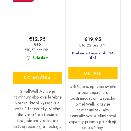
€12,95
€19,95
€16
€16,22 bez DPH
€10,53 bez DPH
Dodanie tovaru do 14
Skladom
dní
DETAIL
DO KOŠÍKA
Udržujte svoje veci svieže
SmellWell Active je
a bez zápachu s
navrhnutý ako dve farebné
odstraňovačom zápachu
vrecká, ktoré vyzerajú a
SmellWell, ktorý je
voňajú fantasticky. Vložte
navrhnutý tak, aby
obe vrecká do topánok
neutralizoval a eliminoval
(po jednom vrecku do
zápachy priamo pri zdroji.
každej topánky) a nechajte
Tento účinný...