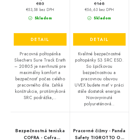
€83
€148
€53,58 bez DPH
€56,63 bez DPH
Skladom
Skladom
DETAIL
DETAIL
Pracovná poltopánka
Kvalitné bezpečnostné
Skechers Sure Track Erath
poltopánky S3 SRC ESD.
– 20805 je navrhnutá pre
So špičkovou
maximálny komfort a
bezpečnostnou a
bezpečnosť počas celého
pracovnou obuvou
pracovného dňa. Ľahká
UVEX budete mať v práci
konštrukcia, protišmyková
stále dostatok energie.
SRC podrážka,...
Novovyvinutá
polyuretánová...
Bezpečnostná teniska
Pracovné čižmy - Panda
COFRA - Cofra
Safety TIGROTTO O2