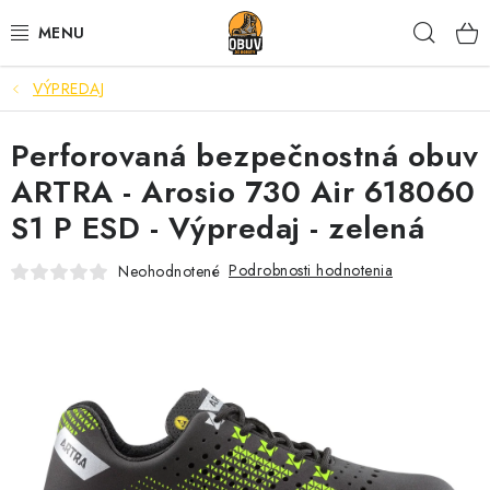
Prejsť
Hľad
na
obsah
VÝPREDAJ
PRACOVNÁ A BEZPEČNOSTNÁ OBUV
Perforovaná bezpečnostná obuv
VOĽNOČASOVÁ OBUV
ARTRA - Arosio 730 Air 618060
VÝPREDAJ
S1 P ESD - Výpredaj - zelená
VLOŽKY
Podrobnosti hodnotenia
Neohodnotené
IMPREGNÁCIA A OCHRANA
PRE KÁVIČKÁROV
BEZPEČNOSTNÉ NORMY A SYMBOLY