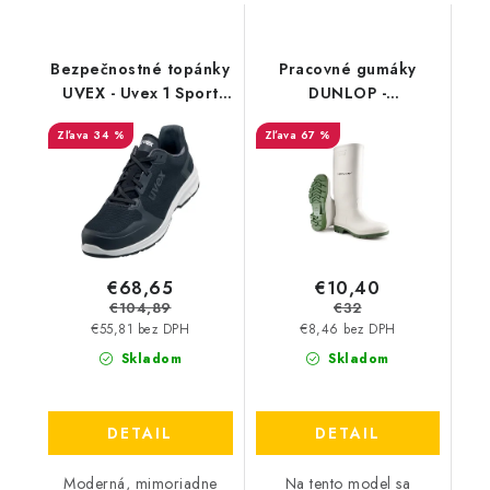
Bezpečnostné topánky
Pracovné gumáky
UVEX - Uvex 1 Sport
DUNLOP -
S1P SRC 6594 -
PRICEMASTOR -
34 %
67 %
Výpredaj
výpredaj - vizuálna
chyba
€68,65
€10,40
€104,89
€32
€55,81 bez DPH
€8,46 bez DPH
Skladom
Skladom
DETAIL
DETAIL
Moderná, mimoriadne
Na tento model sa