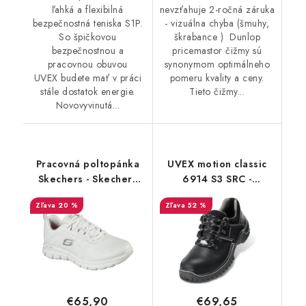
ľahká a flexibilná
nevzťahuje 2-ročná záruka
bezpečnostná teniska S1P.
- vizuálna chyba (šmuhy,
So špičkovou
škrabance ) Dunlop
bezpečnostnou a
pricemastor čižmy sú
pracovnou obuvou
synonymom optimálneho
UVEX budete mať v práci
pomeru kvality a ceny.
stále dostatok energie.
Tieto čižmy...
Novovyvinutá...
Pracovná poltopánka
UVEX motion classic
Skechers - Skechers
6914 S3 SRC -
Sure Track Erath -
Výpredaj
20 %
52 %
20805 - Akciová cena
€65,90
€69,65