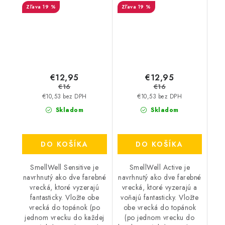
19 %
19 %
€12,95
€12,95
€16
€16
€10,53 bez DPH
€10,53 bez DPH
Skladom
Skladom
DO KOŠÍKA
DO KOŠÍKA
SmellWell Sensitive je
SmellWell Active je
navrhnutý ako dve farebné
navrhnutý ako dve farebné
vrecká, ktoré vyzerajú
vrecká, ktoré vyzerajú a
fantasticky. Vložte obe
voňajú fantasticky. Vložte
vrecká do topánok (po
obe vrecká do topánok
jednom vrecku do každej
(po jednom vrecku do