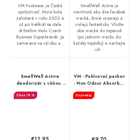
VM Footwear je Česká
SmellWell Active je
spoločnosť, ktorá bola
navrhnutý ako dve farebné
založená v roku 2003 a
vrecká, ktoré vyzerajú a
už po tretíkrát sa stala
voňajú fantasticky. Vložte
držiteľom titulu Czech
obe vrecká do topánok
Business Superbrands. Je
(po jednom vrecku do
zameraná na výrobu a...
každej topánky) a nechajte
ich...
SmellWell Active
VM - Pohlcovač pachov
deodorizér s vôňou -
- Non Odour Absorber
Pink Zebra
3501
19 %
Dopredaj
€12,95
€9,70