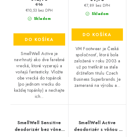
€16
€7,89 bez DPH
€10,53 bez DPH
Skladom
Skladom
DO KOŠÍKA
DO KOŠÍKA
VM Footwear je Česká
SmellWell Active je
spoločnosť, ktorá bola
navrhnutý ako dve farebné
založená v roku 2003 a
vrecká, ktoré vyzerajú a
už po tretíkrát sa stala
voňajú fantasticky. Vložte
držiteľom titulu Czech
obe vrecká do topánok
Business Superbrands. Je
(po jednom vrecku do
zameraná na výrobu a...
každej topánky) a nechajte
ich...
SmellWell Sensitive
SmellWell Active
deodorizér bez vône -
deodorizér s vôňou -
Grey
Geometric Orange