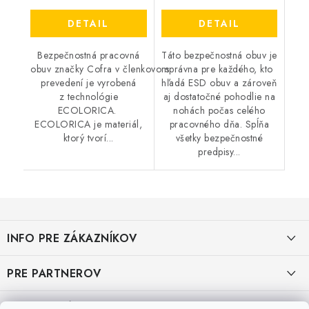
DETAIL
DETAIL
Bezpečnostná pracovná
Táto bezpečnostná obuv je
obuv značky Cofra v členkovom
správna pre každého, kto
prevedení je vyrobená
hľadá ESD obuv a zároveň
z technológie
aj dostatočné pohodlie na
ECOLORICA.
nohách počas celého
ECOLORICA je materiál,
pracovného dňa. Spĺňa
ktorý tvorí...
všetky bezpečnostné
predpisy...
Z
á
INFO PRE ZÁKAZNÍKOV
p
ä
AKO NAKUPOVAŤ
PRE PARTNEROV
t
i
OBCHODNÉ PODMIENKY
KATALÓG OBUVI A OPP ČERVA
VEĽKOSTNÉ TABUĽKY PRACOVNEJ OBUVI