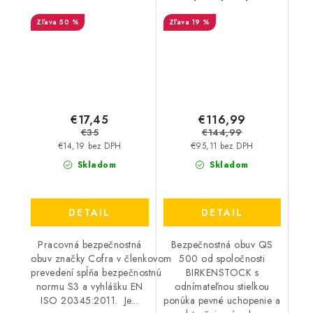
Lhasa S3 SRC-
BIRKENSTOCK - QS
50 %
19 %
výpredaj
500 NL Brown 35064 -
Akciová cena
€17,45
€116,99
€35
€144,99
€14,19 bez DPH
€95,11 bez DPH
Skladom
Skladom
DETAIL
DETAIL
Pracovná bezpečnostná
Bezpečnostná obuv QS
obuv značky Cofra v členkovom
500 od spoločnosti
prevedení spĺňa bezpečnostnú
BIRKENSTOCK s
normu S3 a vyhlášku EN
odnímateľnou stielkou
ISO 20345:2011. Je...
ponúka pevné uchopenie a