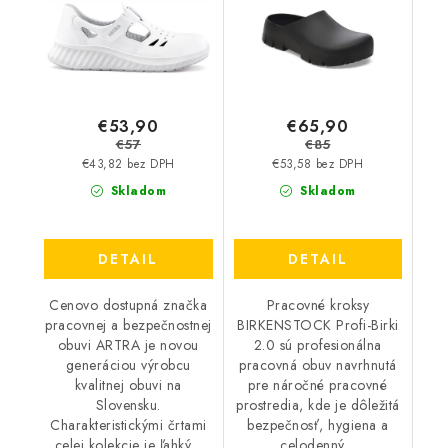
€53,90
€65,90
€57
€85
€43,82 bez DPH
€53,58 bez DPH
Skladom
Skladom
DETAIL
DETAIL
Cenovo dostupná značka
Pracovné kroksy
pracovnej a bezpečnostnej
BIRKENSTOCK Profi-Birki
obuvi ARTRA je novou
2.0 sú profesionálna
generáciou výrobcu
pracovná obuv navrhnutá
kvalitnej obuvi na
pre náročné pracovné
Slovensku.
prostredia, kde je dôležitá
Charakteristickými črtami
bezpečnosť, hygiena a
celej kolekcie je ľahký...
celodenný...