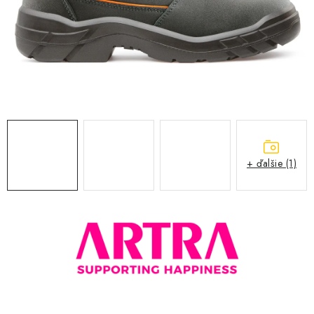
BLOG
KONTAKT
O NÁS
HODNOTENIE OBCHODU
OCHRANNÉ PRACOVNÉ POMÔCKY
+ ďalšie (1)
ZNAČKY
Často kladené otázky
INFORMÁCIE PRE ZÁKAZNÍKOV
Napíšte nám