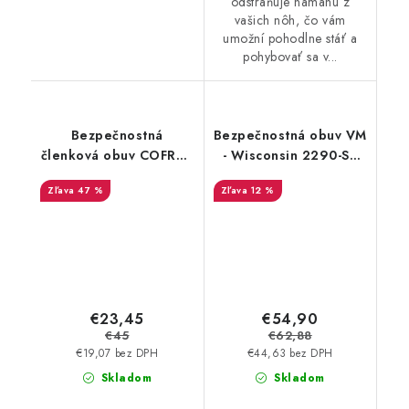
odstraňuje námahu z
vašich nôh, čo vám
umožní pohodlne stáť a
pohybovať sa v...
Bezpečnostná
Bezpečnostná obuv VM
členková obuv COFRA -
- Wisconsin 2290-S3
Cofra Numa S2
ESD - Výpredaj
47 %
12 %
extraľahká
zdravotnícka obuv -
výpredaj
€23,45
€54,90
€45
€62,88
€19,07 bez DPH
€44,63 bez DPH
Skladom
Skladom