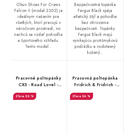
Obuv Shoes For Crews
Bezpečnostná topánka
Falcon II (model 2302) je
Fergus Black spája
ideálnym riešením pre
atletický štýl a pohodlie
všetkých, ktorí pracujú v
bez ohrozenia
náročnom prostredí, no
bezpečnosti. Topánky
nechcú sa vzdať pohodlia
Fergus Black majú
a športového vzhľadu.
vynikajúcu protišmykovú
Tento model...
podrážku a vodotesný
kožený...
Pracovné poltopánky
Pracovná poltopánka
CXS - Road Lovel -
Fridrich & Fridrich -
výpredaj
ULM SC-02-006 O1 FO
50 %
56 %
SRC - výpredaj