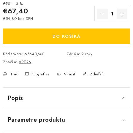
€70
–3 %
€67,40
€54,80 bez DPH
Jednotková cena:
DO KOŠÍKA
Kód tovaru:
65640/40
Záruka
:
2 roky
Značka:
ARTRA
Tlač
Opýtať sa
Strážiť
Zdieľať
Popis
Parametre produktu