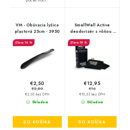
počas noci...
VM - Obúvacia lyžica
SmellWell Active
plastová 25cm - 3950
deodorizér s vôňou -
Black Zebra
10 %
19 %
€2,50
€12,95
€2,80
€16
€2,03 bez DPH
€10,53 bez DPH
Skladom
Skladom
DO KOŠÍKA
DO KOŠÍKA