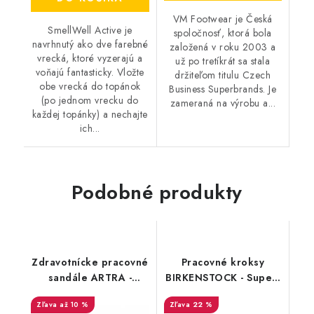
VM Footwear je Česká
SmellWell Active je
spoločnosť, ktorá bola
navrhnutý ako dve farebné
založená v roku 2003 a
vrecká, ktoré vyzerajú a
už po tretíkrát sa stala
voňajú fantasticky. Vložte
držiteľom titulu Czech
obe vrecká do topánok
Business Superbrands. Je
(po jednom vrecku do
zameraná na výrobu a...
každej topánky) a nechajte
ich...
Podobné produkty
Zdravotnícke pracovné
Pracovné kroksy
sandále ARTRA -
BIRKENSTOCK - Super-
Armen 9007 1010 O1
Birki 2.0 čierna
až 10 %
22 %
FO - Akciová cena
152928 - Akciová cena