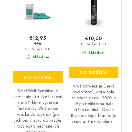
€12,95
€10,50
€16
€8,54 bez DPH
€10,53 bez DPH
Skladom
Skladom
DO KOŠÍKA
DO KOŠÍKA
VM Footwear je Česká
SmellWell Sensitive je
spoločnosť, ktorá bola
navrhnutý ako dve farebné
založená v roku 2003 a
vrecká, ktoré vyzerajú
už po tretíkrát sa stala
fantasticky. Vložte obe
držiteľom titulu Czech
vrecká do topánok (po
Business Superbrands. Je
jednom vrecku do každej
zameraná na výrobu a...
topánky) a nechajte ich