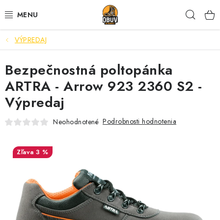
Prejsť
Hľad
na
obsah
VÝPREDAJ
PRACOVNÁ A BEZPEČNOSTNÁ OBUV
Bezpečnostná poltopánka
VOĽNOČASOVÁ OBUV
ARTRA - Arrow 923 2360 S2 -
VÝPREDAJ
Výpredaj
VLOŽKY
Podrobnosti hodnotenia
Neohodnotené
IMPREGNÁCIA A OCHRANA
3 %
PRE KÁVIČKÁROV
BEZPEČNOSTNÉ NORMY A SYMBOLY