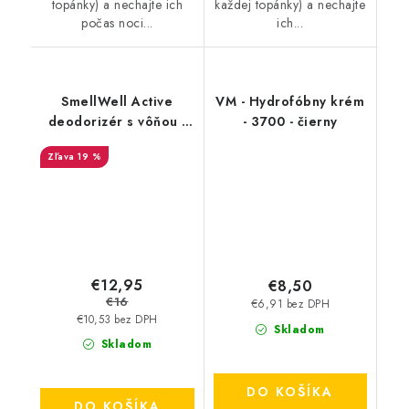
topánky) a nechajte ich
každej topánky) a nechajte
počas noci...
ich...
SmellWell Active
VM - Hydrofóbny krém
deodorizér s vôňou -
- 3700 - čierny
Leopard Blue
19 %
€12,95
€8,50
€16
€6,91 bez DPH
€10,53 bez DPH
Skladom
Skladom
DO KOŠÍKA
DO KOŠÍKA