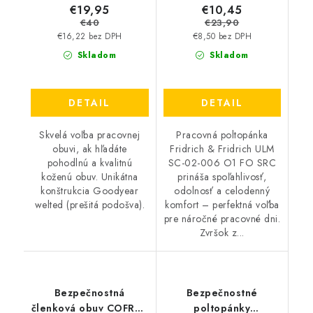
€19,95
€10,45
€40
€23,90
€16,22 bez DPH
€8,50 bez DPH
Skladom
Skladom
DETAIL
DETAIL
Skvelá voľba pracovnej
Pracovná poltopánka
obuvi, ak hľadáte
Fridrich & Fridrich ULM
pohodlnú a kvalitnú
SC-02-006 O1 FO SRC
koženú obuv. Unikátna
prináša spoľahlivosť,
konštrukcia Goodyear
odolnosť a celodenný
welted (prešitá podošva).
komfort – perfektná voľba
pre náročné pracovné dni.
Zvršok z...
Bezpečnostná
Bezpečnostné
členková obuv COFRA -
poltopánky