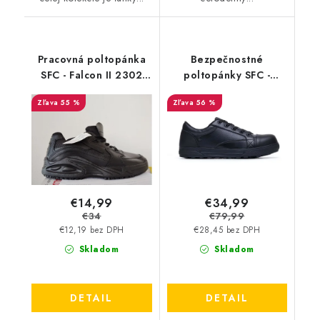
Pracovná poltopánka
Bezpečnostné
SFC - Falcon II 2302
poltopánky SFC -
unisex - výpredaj
Fergus 78493 -
55 %
56 %
Výpredaj
€14,99
€34,99
€34
€79,99
€12,19 bez DPH
€28,45 bez DPH
Skladom
Skladom
DETAIL
DETAIL