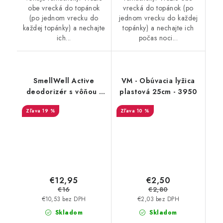
obe vrecká do topánok
vrecká do topánok (po
(po jednom vrecku do
jednom vrecku do každej
každej topánky) a nechajte
topánky) a nechajte ich
ich...
počas noci...
SmellWell Active
VM - Obúvacia lyžica
deodorizér s vôňou -
plastová 25cm - 3950
White Stripes
19 %
10 %
€12,95
€2,50
€16
€2,80
€10,53 bez DPH
€2,03 bez DPH
Skladom
Skladom