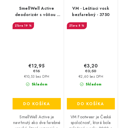
SmellWell Active
VM - Leštiaci vosk
deodorizér s vôňou -
bezfarebný - 3750
Tropical Blue
19 %
8 %
€12,95
€3,20
€16
€3,50
€10,53 bez DPH
€2,60 bez DPH
Skladom
Skladom
DO KOŠÍKA
DO KOŠÍKA
SmellWell Active je
VM Footwear je Česká
navrhnutý ako dve farebné
spoločnosť, ktorá bola