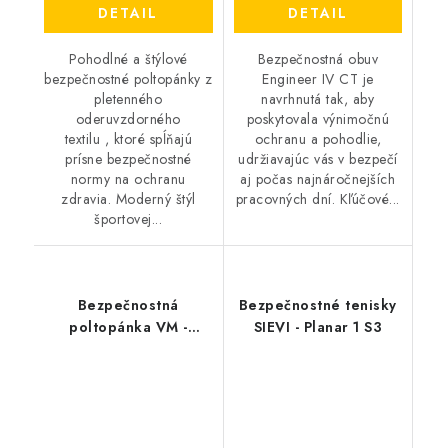
DETAIL
DETAIL
Pohodlné a štýlové
Bezpečnostná obuv
bezpečnostné poltopánky z
Engineer IV CT je
pletenného
navrhnutá tak, aby
oderuvzdorného
poskytovala výnimočnú
textilu , ktoré spĺňajú
ochranu a pohodlie,
prísne bezpečnostné
udržiavajúc vás v bezpečí
normy na ochranu
aj počas najnáročnejších
zdravia. Moderný štýl
pracovných dní. Kľúčové...
športovej...
Bezpečnostná
Bezpečnostné tenisky
poltopánka VM -
SIEVI - Planar 1 S3
Cincinnati 4845-S1P
BOA