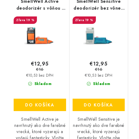
SmellWell Active
SmellWell Sensitive
deodorizér s vôňou -
deodorizér bez vône -
Geometric Orange
Blue
19 %
19 %
€12,95
€12,95
€16
€16
€10,53 bez DPH
€10,53 bez DPH
Skladom
Skladom
DO KOŠÍKA
DO KOŠÍKA
SmellWell Active je
SmellWell Sensitive je
navrhnutý ako dve farebné
navrhnutý ako dve farebné
vrecká, ktoré vyzerajú a
vrecká, ktoré vyzerajú
voňajú fantasticky. Vložte
fantasticky. Vložte obe