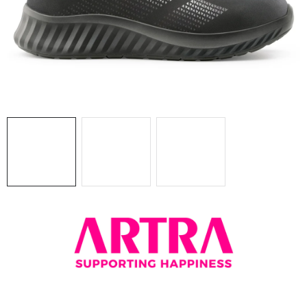
BLOG
KONTAKT
O NÁS
HODNOTENIE OBCHODU
OCHRANNÉ PRACOVNÉ POMÔCKY
ZNAČKY
Často kladené otázky
INFORMÁCIE PRE ZÁKAZNÍKOV
Napíšte nám