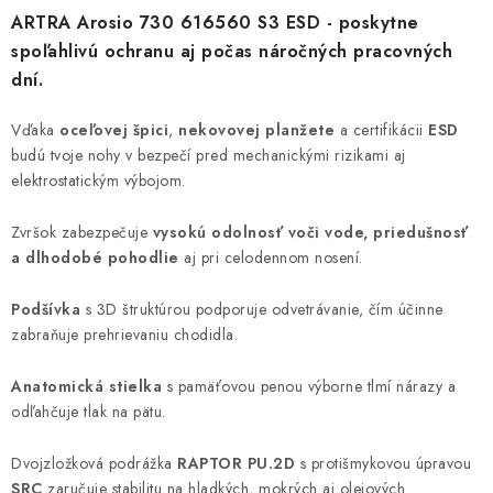
ARTRA Arosio 730 616560 S3 ESD - poskytne
spoľahlivú ochranu aj počas náročných pracovných
dní.
Vďaka
oceľovej špici
,
nekovovej planžete
a certifikácii
ESD
budú tvoje nohy v bezpečí pred mechanickými rizikami aj
elektrostatickým výbojom.
Zvršok zabezpečuje
vysokú odolnosť voči vode, priedušnosť
a dlhodobé pohodlie
aj pri celodennom nosení.
Podšívka
s 3D štruktúrou podporuje odvetrávanie, čím účinne
zabraňuje prehrievaniu chodidla.
Anatomická stielka
s pamäťovou penou výborne tlmí nárazy a
odľahčuje tlak na pätu.
Dvojzložková podrážka
RAPTOR PU.2D
s protišmykovou úpravou
SRC
zaručuje stabilitu na hladkých, mokrých aj olejových