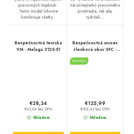
pracovných topánok.
náročnejšieho pracovného
Tento model šikovne
prostredia, tak aby
kombinuje všetky...
vydržali....
Bezpečnostná teniska
Bezpečnostná unisex
VM - Malaga 3125-S1
členková obuv SFC -
Engineer IV CT čierna
Novinka
76737
€28,34
€125,99
€23,04 bez DPH
€102,43 bez DPH
Skladom
Skladom