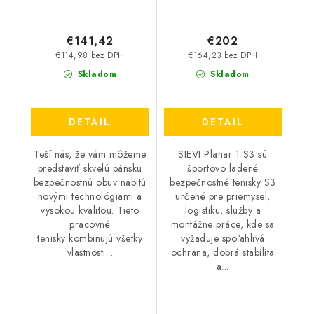
€141,42
€202
€114,98 bez DPH
€164,23 bez DPH
Skladom
Skladom
DETAIL
DETAIL
Teší nás, že vám môžeme
SIEVI Planar 1 S3 sú
predstaviť skvelú pánsku
športovo ladené
bezpečnostnú obuv nabitú
bezpečnostné tenisky S3
novými technológiami a
určené pre priemysel,
vysokou kvalitou. Tieto
logistiku, služby a
pracovné
montážne práce, kde sa
tenisky kombinujú všetky
vyžaduje spoľahlivá
vlastnosti...
ochrana, dobrá stabilita
a...