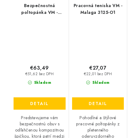
Bezpečnostná
Pracovná teniska VM -
poltopánka VM -
Malaga 3125-O1
Panama 4545-S1P
€63,49
€27,07
€51,62 bez DPH
€22,01 bez DPH
Skladom
Skladom
DETAIL
DETAIL
Predstavujeme vám
Pohodlné a štýlové
bezpečnostnú obuv s
pracovné poltopánky z
odľahčenou kompozitnou
pletenného
špičkou, ktorá patrí medzi
oderuvzdorného