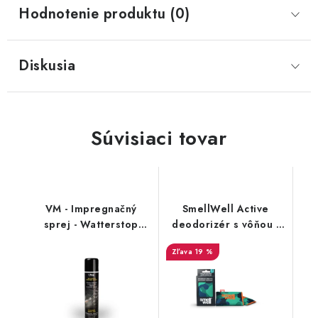
Hodnotenie produktu (0)
Diskusia
Súvisiaci tovar
VM - Impregnačný
SmellWell Active
sprej - Watterstop
deodorizér s vôňou -
3600
Camo Green
19 %