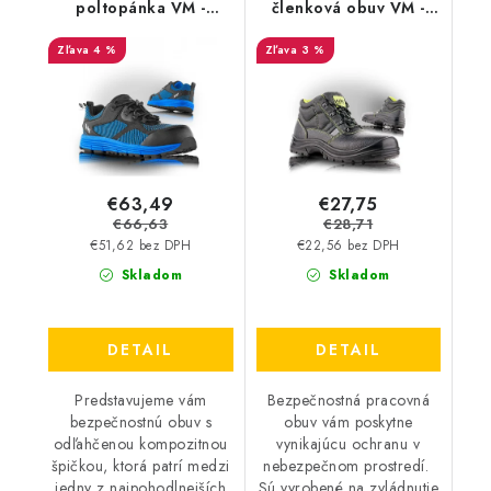
poltopánka VM -
členková obuv VM -
Monaco 4555-S1P
Stockholm 3280-S1
4 %
3 %
€63,49
€27,75
€66,63
€28,71
€51,62 bez DPH
€22,56 bez DPH
Skladom
Skladom
DETAIL
DETAIL
Predstavujeme vám
Bezpečnostná pracovná
bezpečnostnú obuv s
obuv vám poskytne
odľahčenou kompozitnou
vynikajúcu ochranu v
špičkou, ktorá patrí medzi
nebezpečnom prostredí.
jedny z najpohodlnejších
Sú vyrobené na zvládnutie