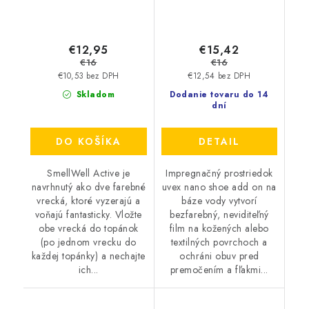
€12,95
€15,42
€16
€16
€10,53 bez DPH
€12,54 bez DPH
Skladom
Dodanie tovaru do 14
dní
DO KOŠÍKA
DETAIL
SmellWell Active je
Impregnačný prostriedok
navrhnutý ako dve farebné
uvex nano shoe add on na
vrecká, ktoré vyzerajú a
báze vody vytvorí
voňajú fantasticky. Vložte
bezfarebný, neviditeľný
obe vrecká do topánok
film na kožených alebo
(po jednom vrecku do
textilných povrchoch a
každej topánky) a nechajte
ochráni obuv pred
ich...
premočením a fľakmi...