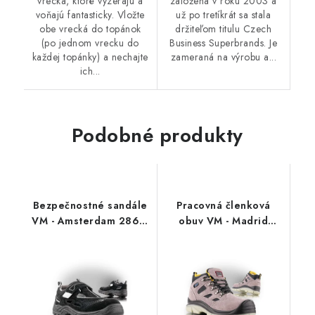
vrecká, ktoré vyzerajú a
založená v roku 2003 a
voňajú fantasticky. Vložte
už po tretíkrát sa stala
obe vrecká do topánok
držiteľom titulu Czech
(po jednom vrecku do
Business Superbrands. Je
každej topánky) a nechajte
zameraná na výrobu a...
ich...
Podobné produkty
Bezpečnostné sandále
Pracovná členková
VM - Amsterdam 2865-
obuv VM - Madrid
S1 NON
2990-O1