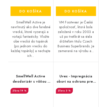
DO KOŠÍKA
DO KOŠÍKA
SmellWell Active je
VM Footwear je Česká
navrhnutý ako dve farebné
spoločnosť, ktorá bola
vrecká, ktoré vyzerajú a
založená v roku 2003 a
voňajú fantasticky. Vložte
už po tretíkrát sa stala
obe vrecká do topánok
držiteľom titulu Czech
(po jednom vrecku do
Business Superbrands. Je
každej topánky) a nechajte
zameraná na výrobu a...
ich...
SmellWell Active
Uvex - Impregnácia
deodorizér s vôňou -
obuvi na ochranu pred
Leopard Blue
premočením a
19 %
3 %
škvrnami 100 ml
9698/1