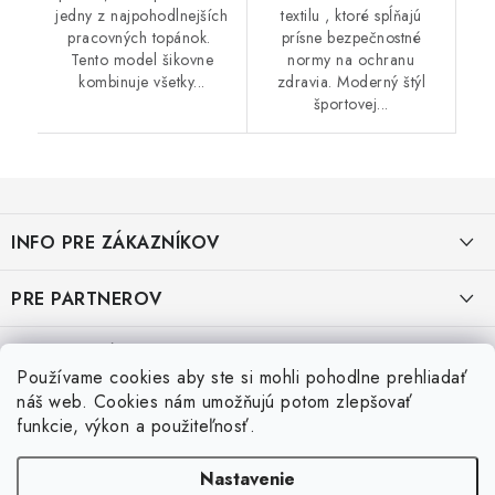
jedny z najpohodlnejších
textilu , ktoré spĺňajú
pracovných topánok.
prísne bezpečnostné
Tento model šikovne
normy na ochranu
kombinuje všetky...
zdravia. Moderný štýl
športovej...
Z
á
INFO PRE ZÁKAZNÍKOV
p
ä
AKO NAKUPOVAŤ
PRE PARTNEROV
t
i
OBCHODNÉ PODMIENKY
KATALÓG OBUVI A OPP ČERVA
VEĽKOSTNÉ TABUĽKY PRACOVNEJ OBUVI
e
Používame cookies aby ste si mohli pohodlne prehliadať
OCHRANA OSOBNÝCH ÚDAJOV
KATALÓG OBUVI A OPP CXS
Veľkostná tabuľka obuvi SKECHER
náš web. Cookies nám umožňujú potom zlepšovať
Posledné hodnotenie produktov
funkcie, výkon a použiteľnosť.
REKLAMAČNÝ FORMULÁR
KATALÓG OBUVI BIRKENSTOCK
Veľkostná tabuľka obuvi ARTRA
Nastavenie