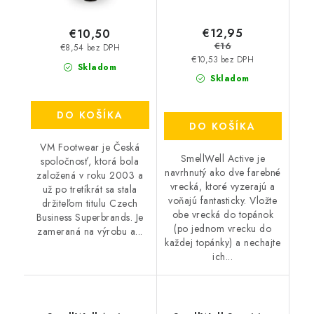
€12,95
€10,50
€16
€8,54 bez DPH
€10,53 bez DPH
Skladom
Skladom
DO KOŠÍKA
DO KOŠÍKA
VM Footwear je Česká
SmellWell Active je
spoločnosť, ktorá bola
navrhnutý ako dve farebné
založená v roku 2003 a
vrecká, ktoré vyzerajú a
už po tretíkrát sa stala
voňajú fantasticky. Vložte
držiteľom titulu Czech
obe vrecká do topánok
Business Superbrands. Je
(po jednom vrecku do
zameraná na výrobu a...
každej topánky) a nechajte
ich...