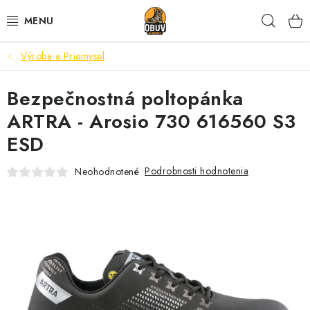
Prejsť
Hľad
na
obsah
Výroba a Priemysel
PRACOVNÁ A BEZPEČNOSTNÁ OBUV
Bezpečnostná poltopánka
VOĽNOČASOVÁ OBUV
ARTRA - Arosio 730 616560 S3
VÝPREDAJ
ESD
VLOŽKY
Podrobnosti hodnotenia
Neohodnotené
IMPREGNÁCIA A OCHRANA
PRE KÁVIČKÁROV
BEZPEČNOSTNÉ NORMY A SYMBOLY