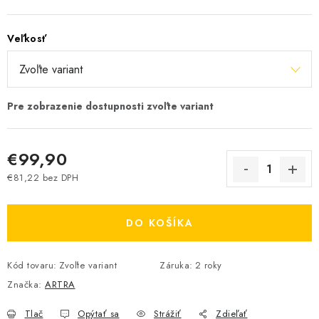
Veľkosť
€99,90
€81,22 bez DPH
Jednotková cena:
DO KOŠÍKA
Kód tovaru:
Zvoľte variant
Záruka
:
2 roky
Značka:
ARTRA
Tlač
Opýtať sa
Strážiť
Zdieľať