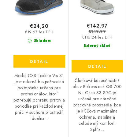
€142,97
€24,20
€149,99
€19,67 bez DPH
€116,24 bez DPH
Skladom
Externý sklad
DETAIL
DETAIL
Model CXS Texline Vis S1
Členková bezpečnostná
je moderná bezpečnostná
obuv Birkenstock QS 700
poltopánka určená pre
NL Grau S3 SRC je
profesionálov, ktorí
určená pre náročné
potrebujú ochranu prstov a
pracovné prostredie, kde
pohodlie pri každodennej
je kľúčová maximálna
práci v suchom prostredí.
ochrana, stabilita a
Ideálna...
celodenný komfort.
Spĺňa...