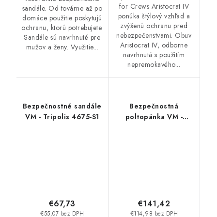
for Crews Aristocrat IV
sandále. Od továrne až po
ponúka štýlový vzhľad a
domáce použitie poskytujú
zvýšenú ochranu pred
ochranu, ktorú potrebujete.
nebezpečenstvami. Obuv
Sandále sú navrhnuté pre
Aristocrat IV, odborne
mužov a ženy. Využitie...
navrhnutá s použitím
nepremokavého...
Bezpečnostné sandále
Bezpečnostná
VM - Tripolis 4675-S1
poltopánka VM -
Cincinnati 4845-S1P
BOA
€67,73
€141,42
€55,07 bez DPH
€114,98 bez DPH