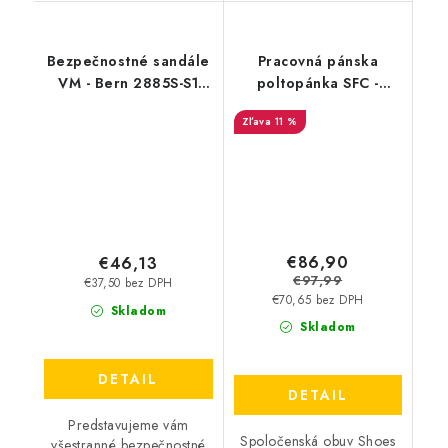
Bezpečnostné sandále
Pracovná pánska
VM - Bern 2885S-S1
poltopánka SFC -
ESD
Aristocrat IV čierna
11 %
20311 - Akciová cena
€86,90
€46,13
€97,99
€37,50 bez DPH
€70,65 bez DPH
Skladom
Skladom
DETAIL
DETAIL
Predstavujeme vám
Spoločenská obuv Shoes
všestranné bezpečnostné