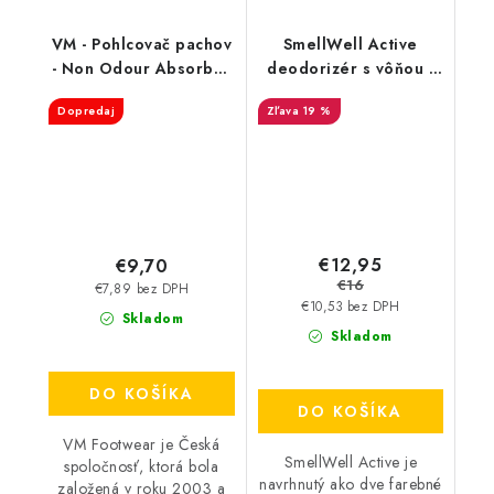
VM - Pohlcovač pachov
SmellWell Active
- Non Odour Absorber
deodorizér s vôňou -
3501
White Stripes
Dopredaj
19 %
€12,95
€9,70
€16
€7,89 bez DPH
€10,53 bez DPH
Skladom
Skladom
DO KOŠÍKA
DO KOŠÍKA
VM Footwear je Česká
SmellWell Active je
spoločnosť, ktorá bola
navrhnutý ako dve farebné
založená v roku 2003 a