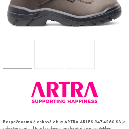
BLOG
KONTAKT
O NÁS
HODNOTENIE OBCHODU
OCHRANNÉ PRACOVNÉ POMÔCKY
ZNAČKY
Často kladené otázky
INFORMÁCIE PRE ZÁKAZNÍKOV
Napíšte nám
Bezpečnostná členková obuv ARTRA ARLES 947 4260 S3
je
robustný model, ktorý kombinuje moderný dizajn, spoľahlivú