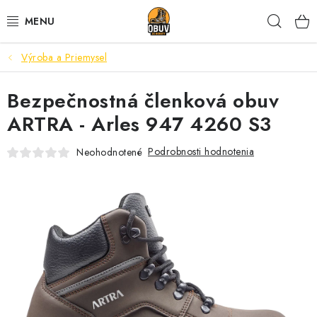
Prejsť
Hľad
na
obsah
Výroba a Priemysel
PRACOVNÁ A BEZPEČNOSTNÁ OBUV
Bezpečnostná členková obuv
VOĽNOČASOVÁ OBUV
ARTRA - Arles 947 4260 S3
VÝPREDAJ
Podrobnosti hodnotenia
Neohodnotené
VLOŽKY
IMPREGNÁCIA A OCHRANA
PRE KÁVIČKÁROV
BEZPEČNOSTNÉ NORMY A SYMBOLY