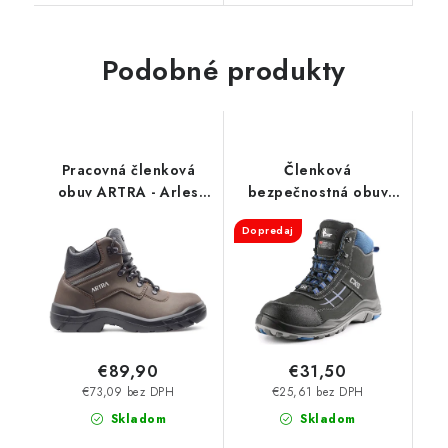
Podobné produkty
Pracovná členková
Členková
obuv ARTRA - Arles
bezpečnostná obuv
947 4260 O2 FO
CXS - Dog Malamute S3
Dopredaj
€89,90
€31,50
€73,09 bez DPH
€25,61 bez DPH
Skladom
Skladom