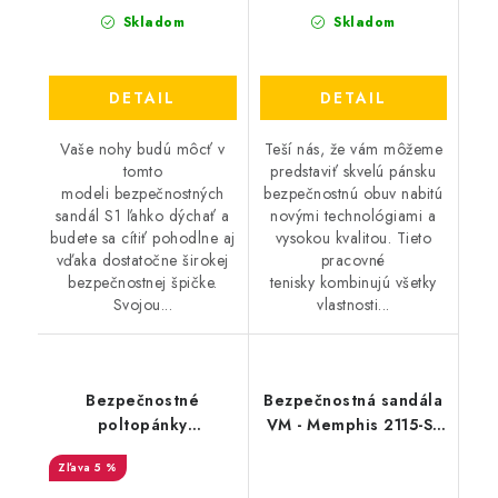
Skladom
Skladom
DETAIL
DETAIL
Vaše nohy budú môcť v
Teší nás, že vám môžeme
tomto
predstaviť skvelú pánsku
modeli bezpečnostných
bezpečnostnú obuv nabitú
sandál S1 ľahko dýchať a
novými technológiami a
budete sa cítiť pohodlne aj
vysokou kvalitou. Tieto
vďaka dostatočne širokej
pracovné
bezpečnostnej špičke.
tenisky kombinujú všetky
Svojou...
vlastnosti...
Bezpečnostné
Bezpečnostná sandála
poltopánky
VM - Memphis 2115-S1
BIRKENSTOCK -
ESD
5 %
Birkenstock QS 500 NL