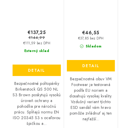
S3 Brown 35064
€137,25
€46,55
€144,99
€37,85 bez DPH
€111,59 bez DPH
Skladom
Externý sklad
DETAIL
DETAIL
Bezpečnostná obuv VM
Bezpečnostné poltopánky
Footwear je testovaná
Birkenstock QS 500 NL
podľa EU noriem a
S3 Brown poskytujú vysokú
dosahujú vysokej kvality.
úroveň ochrany a
Vzdušný variant týchto
pohodlia pre náročnú
ESD sandál vám hravo
prácu. Spĺňajú normu EN
pomôže zvládnuť aj ten
ISO 20345 S3 s oceľovou
najťažší...
špičkou a...