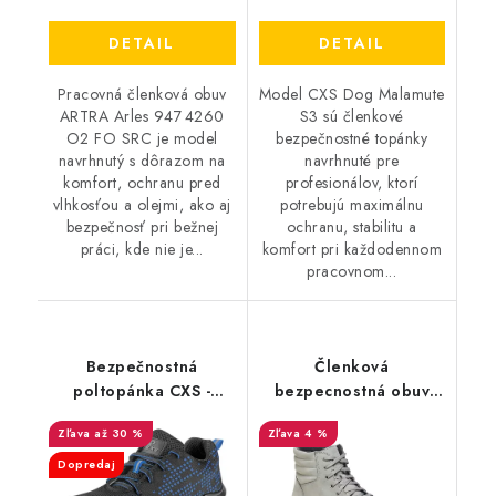
DETAIL
DETAIL
Pracovná členková obuv
Model CXS Dog Malamute
ARTRA Arles 947 4260
S3 sú členkové
O2 FO SRC je model
bezpečnostné topánky
navrhnutý s dôrazom na
navrhnuté pre
komfort, ochranu pred
profesionálov, ktorí
vlhkosťou a olejmi, ako aj
potrebujú maximálnu
bezpečnosť pri bežnej
ochranu, stabilitu a
práci, kde nie je...
komfort pri každodennom
pracovnom...
Bezpečnostná
Členková
poltopánka CXS -
bezpecnostná obuv
Texline Vis S1
BIRKENSTOCK -
až 30 %
4 %
Birkenstock QS 700 NL
Grau S3 SRC - 36068
Dopredaj