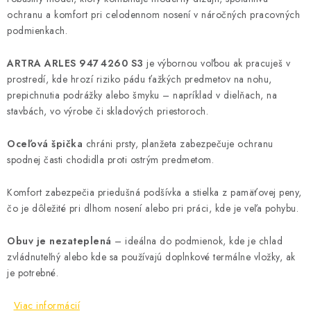
ochranu a komfort pri celodennom nosení v náročných pracovných
podmienkach.
ARTRA ARLES 947 4260 S3
je výbornou voľbou ak pracuješ v
prostredí, kde hrozí riziko pádu ťažkých predmetov na nohu,
prepichnutia podrážky alebo šmyku – napríklad v dielňach, na
stavbách, vo výrobe či skladových priestoroch.
Oceľová špička
chráni prsty, planžeta zabezpečuje ochranu
spodnej časti chodidla proti ostrým predmetom.
Komfort zabezpečia priedušná podšívka a stielka z pamäťovej peny,
čo je dôležité pri dlhom nosení alebo pri práci, kde je veľa pohybu.
Obuv je nezateplená
– ideálna do podmienok, kde je chlad
zvládnuteľný alebo kde sa používajú doplnkové termálne vložky, ak
je potrebné.
Viac informácií