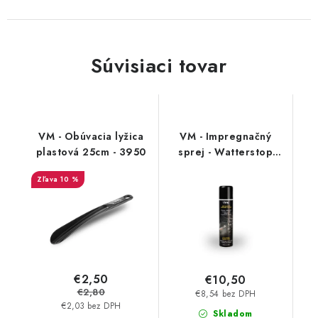
Súvisiaci tovar
VM - Obúvacia lyžica
VM - Impregnačný
plastová 25cm - 3950
sprej - Watterstop
3600
10 %
€2,50
€10,50
€2,80
€8,54 bez DPH
€2,03 bez DPH
Skladom