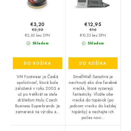
€3,20
€12,95
€3,50
€16
€2,60 bez DPH
€10,53 bez DPH
Skladom
Skladom
DO KOŠÍKA
DO KOŠÍKA
VM Footwear je Česká
SmellWell Sensitive je
spoločnosť, ktorá bola
navrhnutý ako dve farebné
založená v roku 2003 a
vrecká, ktoré vyzerajú
už po tretíkrát sa stala
fantasticky. Vložte obe
držiteľom titulu Czech
vrecká do topánok (po
Business Superbrands. Je
jednom vrecku do každej
zameraná na výrobu a...
topánky) a nechajte ich
počas noci...