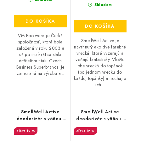
Skladom
DO KOŠÍKA
DO KOŠÍKA
VM Footwear je Česká
SmellWell Active je
spoločnosť, ktorá bola
navrhnutý ako dve farebné
založená v roku 2003 a
vrecká, ktoré vyzerajú a
už po tretíkrát sa stala
voňajú fantasticky. Vložte
držiteľom titulu Czech
obe vrecká do topánok
Business Superbrands. Je
(po jednom vrecku do
zameraná na výrobu a...
každej topánky) a nechajte
ich...
SmellWell Active
SmellWell Active
deodorizér s vôňou -
deodorizér s vôňou -
Black Zebra
Leopard Blue
19 %
19 %