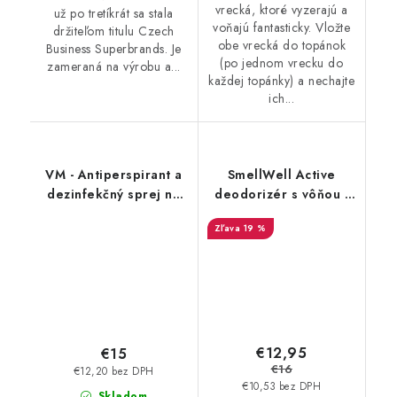
vrecká, ktoré vyzerajú a
už po tretíkrát sa stala
voňajú fantasticky. Vložte
držiteľom titulu Czech
obe vrecká do topánok
Business Superbrands. Je
(po jednom vrecku do
zameraná na výrobu a...
každej topánky) a nechajte
ich...
VM - Antiperspirant a
SmellWell Active
dezinfekčný sprej na
deodorizér s vôňou -
topánky - FreshStep
Camo Green
19 %
2v1 3500
€12,95
€15
€16
€12,20 bez DPH
€10,53 bez DPH
Skladom