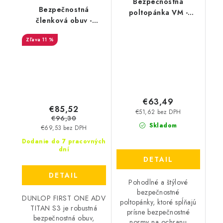
Bezpečnostná
Bezpečnostná
poltopánka VM -
členková obuv -
Georgia 4735-S1P
DUNLOP First One
11 %
ADV Titan S3 - čierna
DL0202008
€63,49
€85,52
€51,62 bez DPH
€96,30
Skladom
€69,53 bez DPH
Dodanie do 7 pracovných
dní
DETAIL
DETAIL
Pohodlné a štýlové
bezpečnostné
DUNLOP FIRST ONE ADV
poltopánky, ktoré spĺňajú
TITAN S3 je robustná
prísne bezpečnostné
bezpečnostná obuv,
normy na ochranu