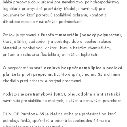
ľahká pracovná obuv určená pre stavebníctvo, poľnohospodárstvo,
logistiku a priemyselné prevádzky. Model je navrhnutý pre
používateľov, ktorí potrebujú spoľahlivú ochranu, komfort a
dlhodobé nosenie v náročných podmienkach.
Zvršok je vyrobený z
Purofort materiálu (penový polyuretán)
,
ktorý je ľahký, vodeodolný a poskytuje dobrú tepelnú izoláciu.
Materiál je odolný voči vlhkosti, blatu a bežným chemikáliám,
pričom si zachováva flexibilitu aj pri nižších teplotách.
O bezpečnosť sa stará
oceľová bezpečnostná špica
a
oceľová
planžeta proti prepichnutiu
, ktoré spĺňajú normu
S5
a chránia
chodidlo pred nárazmi a ostrými predmetmi.
Podrážka je
protišmyková (SRC), olejuodolná a antistatická
,
navrhnutá pre stabilitu na mokrých, klzkých a nerovných povrchoch.
DUNLOP Purofort+
S5
je ideálna voľba pre profesionálov, ktorí
potrebujú ľahkú, spoľahlivú a odolnú bezpečnostnú čižmu do