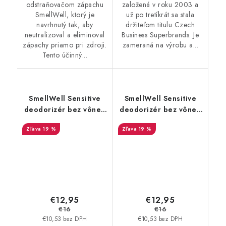
odstraňovačom zápachu
založená v roku 2003 a
SmellWell, ktorý je
už po tretíkrát sa stala
navrhnutý tak, aby
držiteľom titulu Czech
neutralizoval a eliminoval
Business Superbrands. Je
zápachy priamo pri zdroji.
zameraná na výrobu a...
Tento účinný...
SmellWell Sensitive
SmellWell Sensitive
deodorizér bez vône -
deodorizér bez vône -
Green
Grey
19 %
19 %
€12,95
€12,95
€16
€16
€10,53 bez DPH
€10,53 bez DPH