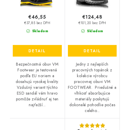
€46,55
€124,48
€37,85 bez DPH
€101,20 bez DPH
Skladom
Skladom
DETAIL
DETAIL
Bezpečnostná obuv VM
Jedny z najlepších
Footwear je testovaná
pracovných topánok z
podľa EU noriem a
kolekcie výrobcu
dosahujú vysokej kvality.
pracovnej obuvi VM
Vzdušný variant týchto
FOOTWEAR. Priedušné a
ESD sandál vám hravo
vlhkosť absorbujúce
pomôže zvládnuť aj ten
materiály poskytujú
najťažší...
dokonalé pohodlie počas
celého...