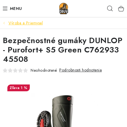
Prejsť
Hľad
na
obsah
Výroba a Priemysel
PRACOVNÁ A BEZPEČNOSTNÁ OBUV
Bezpečnostné gumáky DUNLOP
VOĽNOČASOVÁ OBUV
- Purofort+ S5 Green C762933
VÝPREDAJ
45508
VLOŽKY
Podrobnosti hodnotenia
Neohodnotené
IMPREGNÁCIA A OCHRANA
1 %
PRE KÁVIČKÁROV
BEZPEČNOSTNÉ NORMY A SYMBOLY