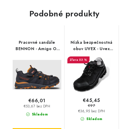
Podobné produkty
Pracovné sandále
Nízka bezpečnostná
BENNON - Amigo O1
obuv UVEX - Uvex
Sandal - oranžové
Quatro Pro S3 SRC
53 %
8400 - starší model -
výpredaj
€45,45
€66,01
€97
€53,67 bez DPH
€36,95 bez DPH
Skladom
Skladom