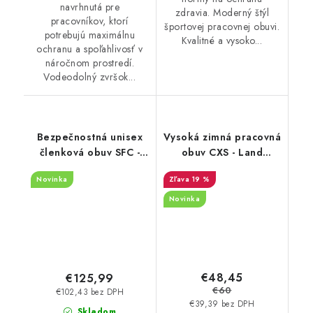
navrhnutá pre
zdravia. Moderný štýl
pracovníkov, ktorí
športovej pracovnej obuvi.
potrebujú maximálnu
Kvalitné a vysoko...
ochranu a spoľahlivosť v
náročnom prostredí.
Vodeodolný zvršok...
Bezpečnostná unisex
Vysoká zimná pracovná
členková obuv SFC -
obuv CXS - Land
Engineer IV CT čierna
Trakon O2
Novinka
19 %
76737
Novinka
€48,45
€125,99
€60
€102,43 bez DPH
€39,39 bez DPH
Skladom