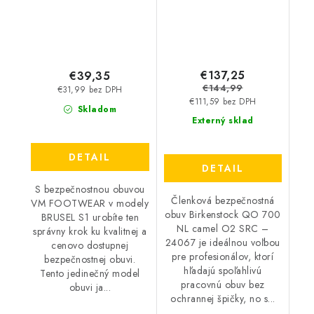
24061
€137,25
€39,35
€144,99
€31,99 bez DPH
€111,59 bez DPH
Skladom
Externý sklad
DETAIL
DETAIL
S bezpečnostnou obuvou
Členková bezpečnostná
VM FOOTWEAR v modely
obuv Birkenstock QO 700
BRUSEL S1 urobíte ten
NL camel O2 SRC –
správny krok ku kvalitnej a
24067 je ideálnou voľbou
cenovo dostupnej
pre profesionálov, ktorí
bezpečnostnej obuvi.
hľadajú spoľahlivú
Tento jedinečný model
pracovnú obuv bez
obuvi ja...
ochrannej špičky, no s...