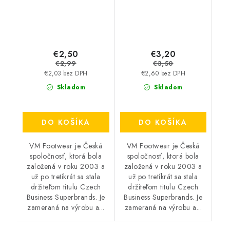
€2,50
€3,20
€2,99
€3,50
€2,03 bez DPH
€2,60 bez DPH
Skladom
Skladom
DO KOŠÍKA
DO KOŠÍKA
VM Footwear je Česká
VM Footwear je Česká
spoločnosť, ktorá bola
spoločnosť, ktorá bola
založená v roku 2003 a
založená v roku 2003 a
už po tretíkrát sa stala
už po tretíkrát sa stala
držiteľom titulu Czech
držiteľom titulu Czech
Business Superbrands. Je
Business Superbrands. Je
zameraná na výrobu a...
zameraná na výrobu a...