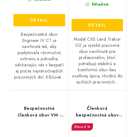
Skladom
DETAIL
DETAIL
Bezpečnostná obuv
Model CXS Land Trakon
Engineer IV CT je
O2 je vysoká pracovná
navrhnutá tak, aby
obuv navrhnutá pre
poskytovala výnimočnú
profesionálov, ktorí
ochranu a pohodlie,
potrebujú stabilnú a
udržiavajúc vás v bezpečí
komfortnú obuv bez
aj počas najnáročnejších
oceľovej špice, vhodnú do
pracovných dní. Kľúčové...
suchých pracovných...
Bezpečnostná
Členková
členková obuv VM -
bezpečnostná obuv
Brusel 2880-S1
BIRKENSTOCK -
5 %
Birkenstock QO 700
NL black O2 SRC -