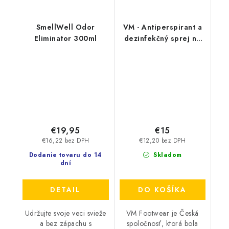
SmellWell Odor
VM - Antiperspirant a
Eliminator 300ml
dezinfekčný sprej na
topánky - FreshStep
2v1 3500
€19,95
€15
€16,22 bez DPH
€12,20 bez DPH
Dodanie tovaru do 14
Skladom
dní
DETAIL
DO KOŠÍKA
Udržujte svoje veci svieže
VM Footwear je Česká
a bez zápachu s
spoločnosť, ktorá bola