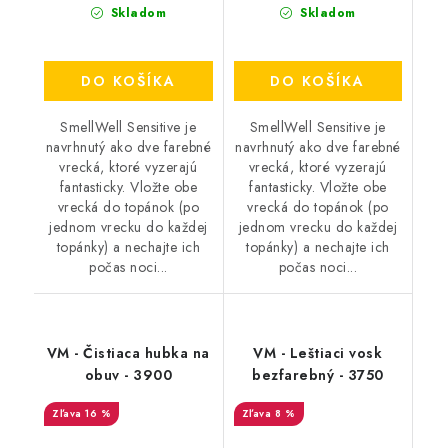
Skladom
Skladom
DO KOŠÍKA
DO KOŠÍKA
SmellWell Sensitive je
SmellWell Sensitive je
navrhnutý ako dve farebné
navrhnutý ako dve farebné
vrecká, ktoré vyzerajú
vrecká, ktoré vyzerajú
fantasticky. Vložte obe
fantasticky. Vložte obe
vrecká do topánok (po
vrecká do topánok (po
jednom vrecku do každej
jednom vrecku do každej
topánky) a nechajte ich
topánky) a nechajte ich
počas noci...
počas noci...
VM - Čistiaca hubka na
VM - Leštiaci vosk
obuv - 3900
bezfarebný - 3750
16 %
8 %