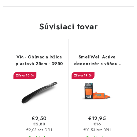
Súvisiaci tovar
VM - Obúvacia lyžica
SmellWell Active
plastová 25cm - 3950
deodorizér s vôňou -
Geometric Orange
10 %
19 %
€2,50
€12,95
€2,80
€16
€2,03 bez DPH
€10,53 bez DPH