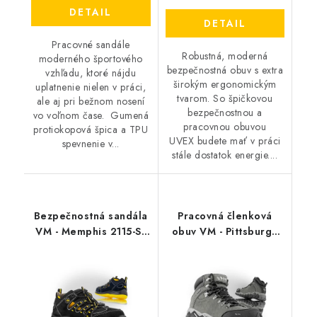
DETAIL
DETAIL
Pracovné sandále
Robustná, moderná
moderného športového
bezpečnostná obuv s extra
vzhľadu, ktoré nájdu
širokým ergonomickým
uplatnenie nielen v práci,
tvarom. So špičkovou
ale aj pri bežnom nosení
bezpečnostnou a
vo voľnom čase. Gumená
pracovnou obuvou
protiokopová špica a TPU
UVEX budete mať v práci
spevnenie v...
stále dostatok energie....
Bezpečnostná sandála
Pracovná členková
VM - Memphis 2115-S1
obuv VM - Pittsburgh
ESD
4380-O2