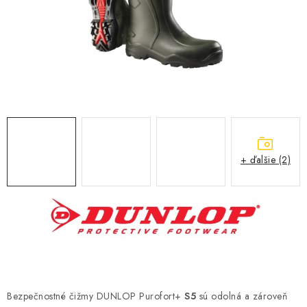
BLOG
KONTAKT
O NÁS
HODNOTENIE OBCHODU
OCHRANNÉ PRACOVNÉ POMÔCKY
+ ďalšie (2)
ZNAČKY
Často kladené otázky
INFORMÁCIE PRE ZÁKAZNÍKOV
Napíšte nám
Bezpečnostné čižmy DUNLOP Purofort+
S5
sú odolná a zároveň