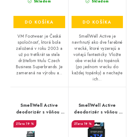
Skladom
Skladom
DO KOŠÍKA
DO KOŠÍKA
VM Footwear je Česká
SmellWell Active je
spoločnosť, ktorá bola
navrhnutý ako dve farebné
založená v roku 2003 a
vrecká, ktoré vyzerajú a
už po tretíkrát sa stala
voňajú fantasticky. Vložte
držiteľom titulu Czech
obe vrecká do topánok
Business Superbrands. Je
(po jednom vrecku do
zameraná na výrobu a...
každej topánky) a nechajte
ich...
SmellWell Active
SmellWell Active
deodorizér s vôňou -
deodorizér s vôňou -
Camo Green
Leopard Blue
19 %
19 %