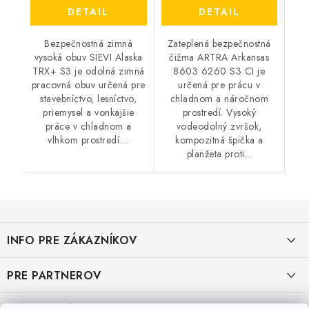
DETAIL
DETAIL
Bezpečnostná zimná
Zateplená bezpečnostná
vysoká obuv SIEVI Alaska
čižma ARTRA Arkansas
TRX+ S3 je odolná zimná
8603 6260 S3 CI je
pracovná obuv určená pre
určená pre prácu v
stavebníctvo, lesníctvo,
chladnom a náročnom
priemysel a vonkajšie
prostredí. Vysoký
práce v chladnom a
vodeodolný zvršok,
vlhkom prostredí....
kompozitná špička a
planžeta proti...
Z
á
INFO PRE ZÁKAZNÍKOV
p
ä
AKO NAKUPOVAŤ
PRE PARTNEROV
t
i
OBCHODNÉ PODMIENKY
KATALÓG OBUVI A OPP ČERVA