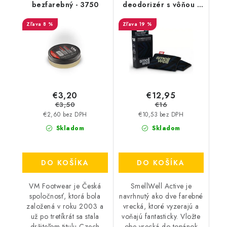
bezfarebný - 3750
deodorizér s vôňou -
Black Zebra
8 %
19 %
€3,20
€12,95
€3,50
€16
€2,60 bez DPH
€10,53 bez DPH
Skladom
Skladom
DO KOŠÍKA
DO KOŠÍKA
VM Footwear je Česká
SmellWell Active je
spoločnosť, ktorá bola
navrhnutý ako dve farebné
založená v roku 2003 a
vrecká, ktoré vyzerajú a
už po tretíkrát sa stala
voňajú fantasticky. Vložte
držiteľom titulu Czech
obe vrecká do topánok