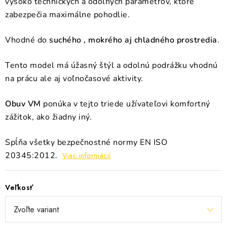
vysoko technických a odolných parametrov, ktoré
zabezpečia maximálne pohodlie
.
Vhodné do
suchého , mokrého aj chladného prostredia
.
Tento model má úžasný štýl a odolnú podrážku vhodnú
na prácu ale aj voľnočasové aktivity.
Obuv VM
ponúka v tejto triede užívateľovi komfortný
zážitok, ako žiadny iný.
Spĺňa všetky bezpečnostné normy EN ISO
20345:2012.
Viac informácií
Veľkosť