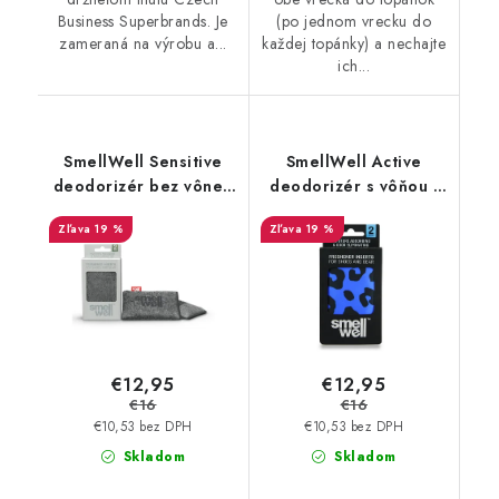
Business Superbrands. Je
(po jednom vrecku do
zameraná na výrobu a...
každej topánky) a nechajte
ich...
SmellWell Sensitive
SmellWell Active
deodorizér bez vône -
deodorizér s vôňou -
Grey
Leopard Blue
19 %
19 %
€12,95
€12,95
€16
€16
€10,53 bez DPH
€10,53 bez DPH
Skladom
Skladom