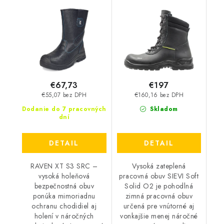
Raven XT S3 SRC -
Soft Solid O2
čierna-modrá
€67,73
€197
€55,07 bez DPH
€160,16 bez DPH
Dodanie do 7 pracovných
Skladom
dní
DETAIL
DETAIL
RAVEN XT S3 SRC –
Vysoká zateplená
vysoká holeňová
pracovná obuv SIEVI Soft
bezpečnostná obuv
Solid O2 je pohodlná
ponúka mimoriadnu
zimná pracovná obuv
ochranu chodidiel aj
určená pre vnútorné aj
holení v náročných
vonkajšie menej náročné