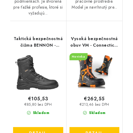
podmienkach. Je stvorená
pracovné prostredie.
pre ťažké profesie, ktoré si
Model je navrhnutý pre...
vyžadujú...
Taktická bezpečnostná
Vysoká bezpečnostná
čižma BENNON -
obuv VM - Connecticut
Commodore S3 Non
7790-S7L
Novinka
Metallic
€105,53
€262,55
€85,80 bez DPH
€213,46 bez DPH
Skladom
Skladom
DETAIL
DETAIL