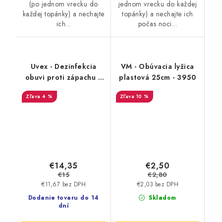
(po jednom vrecku do
jednom vrecku do každej
každej topánky) a nechajte
topánky) a nechajte ich
ich...
počas noci...
Uvex - Dezinfekcia
VM - Obúvacia lyžica
obuvi proti zápachu a
plastová 25cm - 3950
plesniam 125ml
4 %
10 %
9698/3
€14,35
€2,50
€15
€2,80
€11,67 bez DPH
€2,03 bez DPH
Dodanie tovaru do 14
Skladom
dní