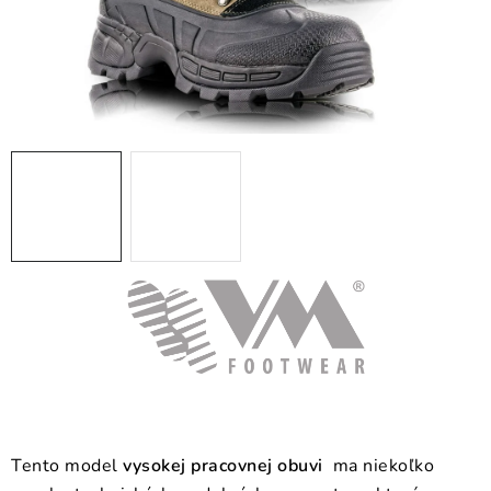
BLOG
KONTAKT
O NÁS
HODNOTENIE OBCHODU
OCHRANNÉ PRACOVNÉ POMÔCKY
ZNAČKY
Často kladené otázky
INFORMÁCIE PRE ZÁKAZNÍKOV
Napíšte nám
Tento model
vysokej pracovnej obuvi
ma niekoľko