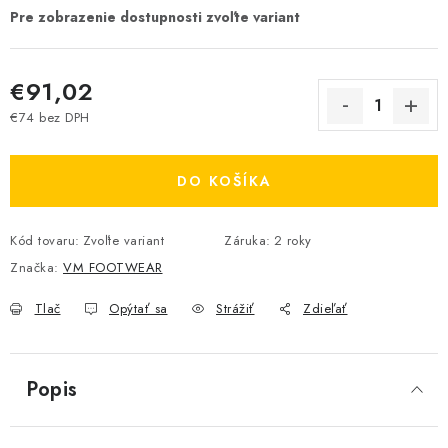
€91,02
€74 bez DPH
Jednotková cena:
DO KOŠÍKA
Kód tovaru:
Zvoľte variant
Záruka
:
2 roky
Značka:
VM FOOTWEAR
Tlač
Opýtať sa
Strážiť
Zdieľať
Popis