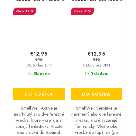
Pink Zebra
Green
19 %
19 %
€12,95
€12,95
€16
€16
€10,53 bez DPH
€10,53 bez DPH
Skladom
Skladom
DO KOŠÍKA
DO KOŠÍKA
SmellWell Active je
SmellWell Sensitive je
navrhnutý ako dve farebné
navrhnutý ako dve farebné
vrecká, ktoré vyzerajú a
vrecká, ktoré vyzerajú
voňajú fantasticky. Vložte
fantasticky. Vložte obe
obe vrecká do topánok
vrecká do topánok (po