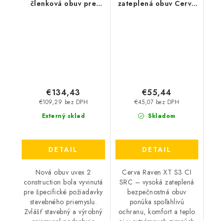
členková obuv pre
zateplená obuv Cerva
stavbárov UVEX - Uvex
Raven XT S3 CI SRC -
2 Construction S3 SRC
čierna-modrá
6512
€134,43
€55,44
€109,29 bez DPH
€45,07 bez DPH
Externý sklad
Skladom
DETAIL
DETAIL
Nová obuv uvex 2
Cerva Raven XT S3 CI
construction bola vyvinutá
SRC – vysoká zateplená
pre špecifické požiadavky
bezpečnostná obuv
stavebného priemyslu.
ponúka spoľahlivú
Zvlášť stavebný a výrobný
ochranu, komfort a teplo