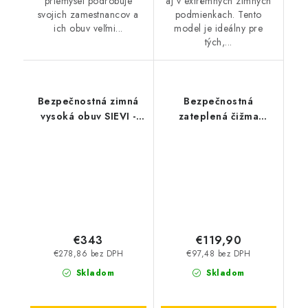
priemysel podrobuje
aj v extrémnych zimných
svojich zamestnancov a
podmienkach. Tento
ich obuv veľmi...
model je ideálny pre
tých,...
Bezpečnostná zimná
Bezpečnostná
vysoká obuv SIEVI -
zateplená čižma
Alaska TRX+ S3
ARTRA - Arkansas
8603 6260 S3L CI
€343
€119,90
€278,86 bez DPH
€97,48 bez DPH
Skladom
Skladom