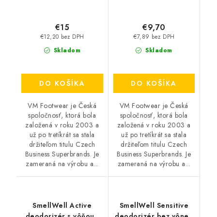
€15
€9,70
€12,20 bez DPH
€7,89 bez DPH
Skladom
Skladom
DO KOŠÍKA
DO KOŠÍKA
VM Footwear je Česká
VM Footwear je Česká
spoločnosť, ktorá bola
spoločnosť, ktorá bola
založená v roku 2003 a
založená v roku 2003 a
už po tretíkrát sa stala
už po tretíkrát sa stala
držiteľom titulu Czech
držiteľom titulu Czech
Business Superbrands. Je
Business Superbrands. Je
zameraná na výrobu a...
zameraná na výrobu a...
SmellWell Active
SmellWell Sensitive
deodorizér s vôňou -
deodorizér bez vône -