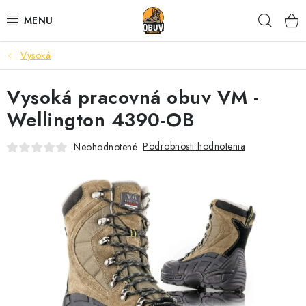
Prejsť
Hľad
na
obsah
Vysoká
PRACOVNÁ A BEZPEČNOSTNÁ OBUV
Vysoká pracovná obuv VM -
VOĽNOČASOVÁ OBUV
Wellington 4390-OB
VÝPREDAJ
Podrobnosti hodnotenia
Neohodnotené
VLOŽKY
IMPREGNÁCIA A OCHRANA
PRE KÁVIČKÁROV
BEZPEČNOSTNÉ NORMY A SYMBOLY