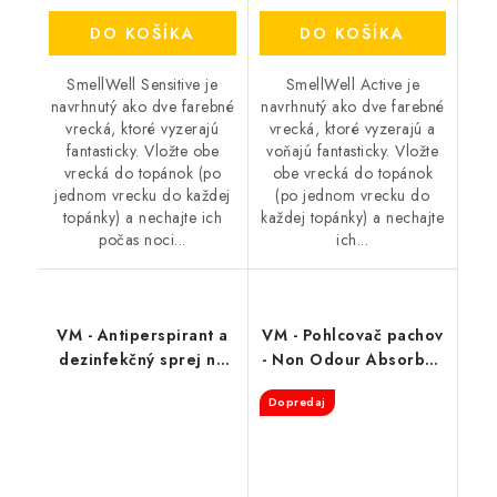
DO KOŠÍKA
DO KOŠÍKA
SmellWell Sensitive je
SmellWell Active je
navrhnutý ako dve farebné
navrhnutý ako dve farebné
vrecká, ktoré vyzerajú
vrecká, ktoré vyzerajú a
fantasticky. Vložte obe
voňajú fantasticky. Vložte
vrecká do topánok (po
obe vrecká do topánok
jednom vrecku do každej
(po jednom vrecku do
topánky) a nechajte ich
každej topánky) a nechajte
počas noci...
ich...
VM - Antiperspirant a
VM - Pohlcovač pachov
dezinfekčný sprej na
- Non Odour Absorber
topánky - FreshStep
3501
Dopredaj
2v1 3500