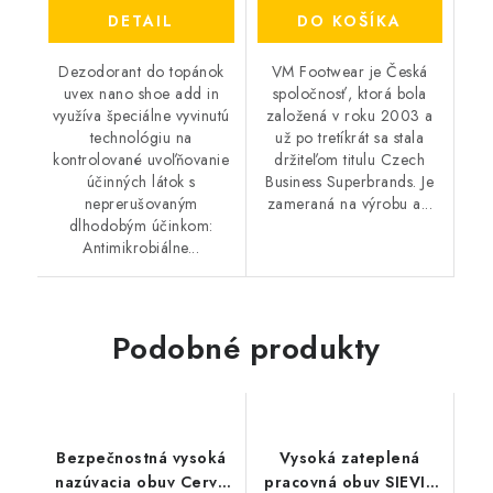
DETAIL
DO KOŠÍKA
Dezodorant do topánok
VM Footwear je Česká
uvex nano shoe add in
spoločnosť, ktorá bola
využíva špeciálne vyvinutú
založená v roku 2003 a
technológiu na
už po tretíkrát sa stala
kontrolované uvoľňovanie
držiteľom titulu Czech
účinných látok s
Business Superbrands. Je
neprerušovaným
zameraná na výrobu a...
dlhodobým účinkom:
Antimikrobiálne...
Podobné produkty
Bezpečnostná vysoká
Vysoká zateplená
nazúvacia obuv Cerva
pracovná obuv SIEVI -