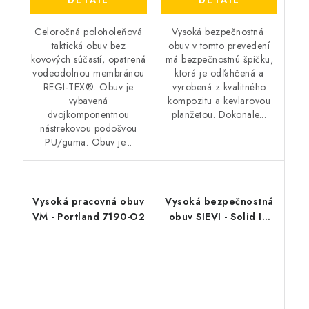
Celoročná poloholeňová
Vysoká bezpečnostná
taktická obuv bez
obuv v tomto prevedení
kovových súčastí, opatrená
má bezpečnostnú špičku,
vodeodolnou membránou
ktorá je odľahčená a
REGI-TEX®. Obuv je
vyrobená z kvalitného
vybavená
kompozitu a kevlarovou
dvojkomponentnou
planžetou. Dokonale...
nástrekovou podošvou
PU/guma. Obuv je...
Vysoká pracovná obuv
Vysoká bezpečnostná
VM - Portland 7190-O2
obuv SIEVI - Solid IN
CT+ S3L