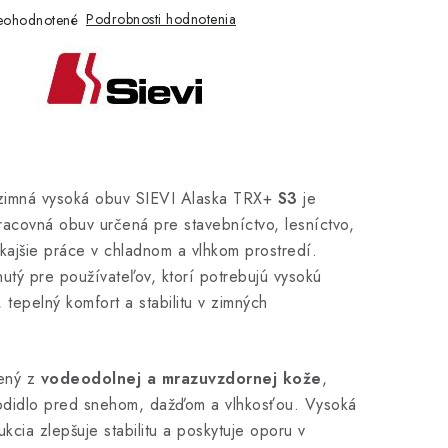
Podrobnosti hodnotenia
eohodnotené
zimná vysoká obuv SIEVI Alaska TRX+
S3
je
acovná obuv určená pre stavebníctvo, lesníctvo,
kajšie práce v chladnom a vlhkom prostredí.
utý pre používateľov, ktorí potrebujú vysokú
 tepelný komfort a stabilitu v zimných
bený z
vodeodolnej a mrazuvzdornej kože
,
hodidlo pred snehom, dažďom a vlhkosťou. Vysoká
ukcia zlepšuje stabilitu a poskytuje oporu v