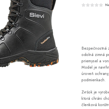
N
Bezpečnostná 
odolná zimná pr
priemysel a von
Model je navrhn
úroveň ochrany,
podmienkach.
Zvršok je vyro
ktorá chráni c
členková konštr