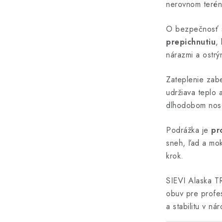
nerovnom terén
O bezpečnosť 
prepichnutiu
,
nárazmi a ostrý
Zateplenie za
udržiava teplo a
dlhodobom nose
Podrážka je
pr
sneh, ľad a mo
krok.
SIEVI Alaska 
obuv pre profes
a stabilitu v n