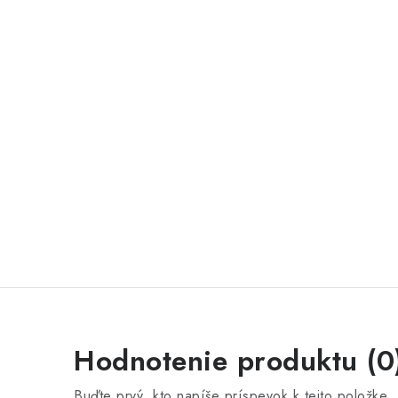
Hodnotenie produktu (0
Buďte prvý, kto napíše príspevok k tejto položke.