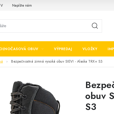
OV
Napíšte nám
OĽNOČASOVÁ OBUV
VÝPREDAJ
VLOŽKY
IM
ká
Bezpečnostná zimná vysoká obuv SIEVI - Alaska TRX+ S3
Bezpeč
obuv S
S3