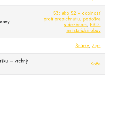
S3: ako S2 + odolnosť
proti prepichnutiu, podošva
hrany
s dezénom
,
ESD:
antistatická obuv
Šnúrky
,
Zips
vršku – vrchný
Koža