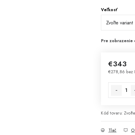
Veľkosť
€343
€278,86 bez
Jednotková 
Kód tovaru:
Zvoľte
Tlač
O