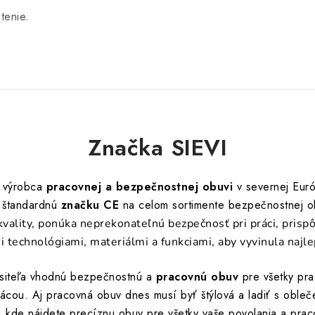
tenie.
Značka SIEVI
í výrobca
pracovnej a bezpečnostnej obuvi
v severnej Euró
 štandardnú
značku CE
na celom sortimente bezpečnostnej o
kvality, ponúka neprekonateľnú bezpečnosť pri práci, prispô
i technológiami, materiálmi a funkciami, aby vyvinula najl
ositeľa vhodnú bezpečnostnú a
pracovnú obuv
pre všetky pr
ácou. Aj pracovná obuv dnes musí byť štýlová a ladiť s obleče
, kde nájdete precíznu obuv pre všetky vaše povolania a pr