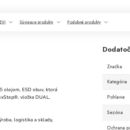
EVI
Súvisiace produkty
Podobné produkty
Dodatoč
Značka
Kategória
či olejom, ESD obuv, ktorá
Pohlavie
FlexStep®, vložka DUAL,
Sezóna
ýroba, logistika a sklady,
Ochrana p