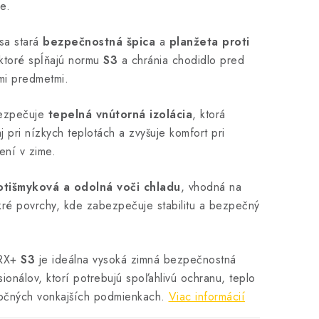
e.
sa stará
bezpečnostná špica
a
planžeta proti
 ktoré spĺňajú normu
S3
a chránia chodidlo pred
mi predmetmi.
bezpečuje
tepelná vnútorná izolácia
, ktorá
j pri nízkych teplotách a zvyšuje komfort pri
ní v zime.
otišmyková a odolná voči chladu
, vhodná na
kré povrchy, kde zabezpečuje stabilitu a bezpečný
TRX+
S3
je ideálna vysoká zimná bezpečnostná
ionálov, ktorí potrebujú spoľahlivú ochranu, teplo
áročných vonkajších podmienkach.
Viac informácií