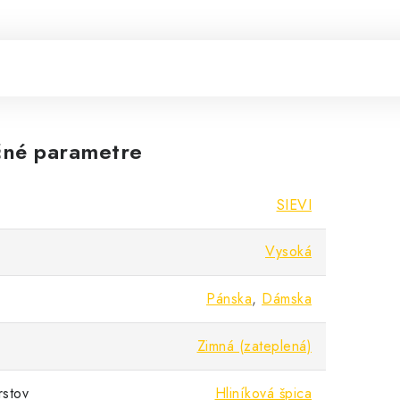
né parametre
SIEVI
Vysoká
Pánska
,
Dámska
Zimná (zateplená)
rstov
Hliníková špica