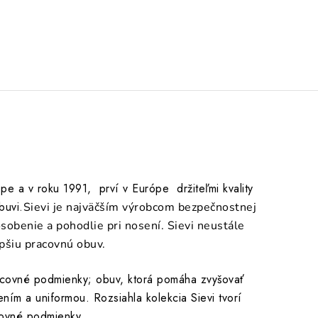
pe a v roku 1991, prví v Európe držiteľmi kvality
buvi.
Sievi je najväčším výrobcom bezpečnostnej
sobenie a pohodlie pri nosení. Sievi neustále
epšiu pracovnú obuv.
acovné podmienky; obuv, ktorá pomáha zvyšovať
ním a uniformou. Rozsiahla kolekcia Sievi tvorí
acovné podmienky.