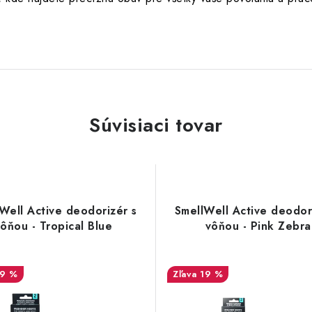
Súvisiaci tovar
Well Active deodorizér s
SmellWell Active deodor
ôňou - Tropical Blue
vôňou - Pink Zebra
19 %
19 %