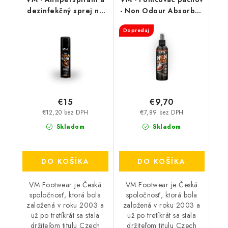
dezinfekčný sprej na
- Non Odour Absorber
topánky - FreshStep
3501
Dopredaj
2v1 3500
€15
€9,70
€12,20 bez DPH
€7,89 bez DPH
Skladom
Skladom
DO KOŠÍKA
DO KOŠÍKA
VM Footwear je Česká
VM Footwear je Česká
spoločnosť, ktorá bola
spoločnosť, ktorá bola
založená v roku 2003 a
založená v roku 2003 a
už po tretíkrát sa stala
už po tretíkrát sa stala
držiteľom titulu Czech
držiteľom titulu Czech