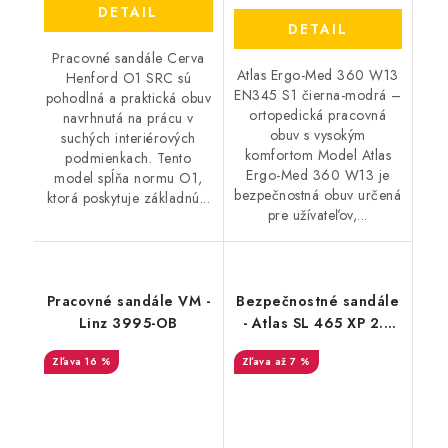
DETAIL
DETAIL
Pracovné sandále Cerva
Atlas Ergo-Med 360 W13
Henford O1 SRC sú
EN345 S1 čierna-modrá –
pohodlná a praktická obuv
ortopedická pracovná
navrhnutá na prácu v
obuv s vysokým
suchých interiérových
komfortom Model Atlas
podmienkach. Tento
Ergo-Med 360 W13 je
model spĺňa normu O1,
bezpečnostná obuv určená
ktorá poskytuje základnú...
pre užívateľov,...
Pracovné sandále VM -
Bezpečnostné sandále
Linz 3995-OB
- Atlas SL 465 XP 2.0
S1P ESD - čierna -
16 %
až 7 %
modrá 25938