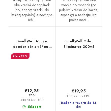
obe vrecká do topánok
vrecká do topánok (po
(po jednom vrecku do
jednom vrecku do každej
každej topánky) a nechajte
topánky) a nechajte ich
ich...
počas noci...
SmellWell Active
SmellWell Odor
deodorizér s vôňou -
Eliminator 300ml
Leopard Blue
19 %
€12,95
€19,95
€16
€16,22 bez DPH
€10,53 bez DPH
Dodanie tovaru do 14
Skladom
dní