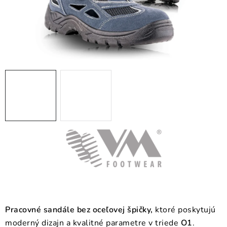
BLOG
KONTAKT
O NÁS
HODNOTENIE OBCHODU
OCHRANNÉ PRACOVNÉ POMÔCKY
ZNAČKY
Často kladené otázky
INFORMÁCIE PRE ZÁKAZNÍKOV
Napíšte nám
Pracovné sandále bez oceľovej špičky,
ktoré poskytujú
moderný dizajn a kvalitné parametre v triede
O1
.