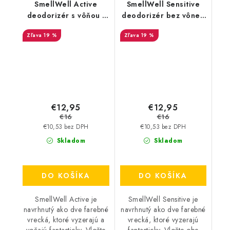
SmellWell Active
SmellWell Sensitive
deodorizér s vôňou -
deodorizér bez vône -
Tropical Blue
Grey
19 %
19 %
€12,95
€12,95
€16
€16
€10,53 bez DPH
€10,53 bez DPH
Skladom
Skladom
DO KOŠÍKA
DO KOŠÍKA
SmellWell Active je
SmellWell Sensitive je
navrhnutý ako dve farebné
navrhnutý ako dve farebné
vrecká, ktoré vyzerajú a
vrecká, ktoré vyzerajú
voňajú fantasticky. Vložte
fantasticky. Vložte obe