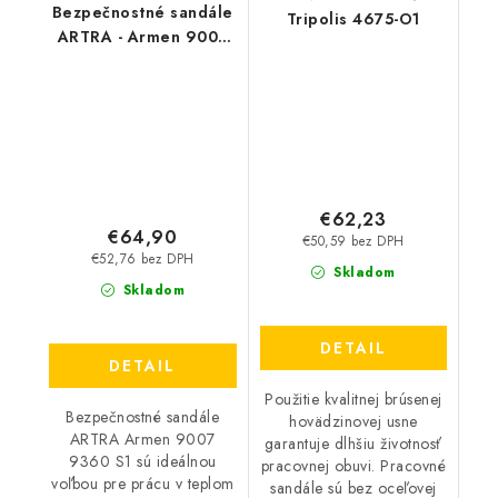
Bezpečnostné sandále
Tripolis 4675-O1
ARTRA - Armen 9007
9360 S1
€62,23
€64,90
€50,59 bez DPH
€52,76 bez DPH
Skladom
Skladom
DETAIL
DETAIL
Použitie kvalitnej brúsenej
Bezpečnostné sandále
hovädzinovej usne
ARTRA Armen 9007
garantuje dlhšiu životnosť
9360 S1 sú ideálnou
pracovnej obuvi. Pracovné
voľbou pre prácu v teplom
sandále sú bez oceľovej