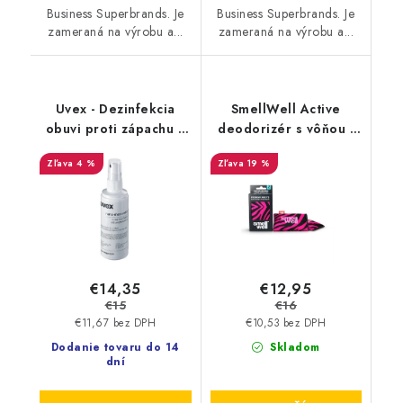
Business Superbrands. Je
Business Superbrands. Je
zameraná na výrobu a...
zameraná na výrobu a...
Uvex - Dezinfekcia
SmellWell Active
obuvi proti zápachu a
deodorizér s vôňou -
plesniam 125ml
Pink Zebra
4 %
19 %
9698/3
€14,35
€12,95
€15
€16
€11,67 bez DPH
€10,53 bez DPH
Dodanie tovaru do 14
Skladom
dní