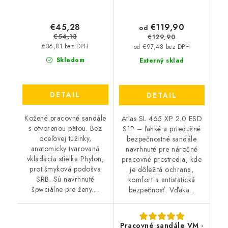
€45,28
€119,90
od
€54,13
€129,90
€36,81 bez DPH
od €97,48 bez DPH
Skladom
Externý sklad
DETAIL
DETAIL
Kožené pracovné sandále
Atlas SL 465 XP 2.0 ESD
s otvorenou pätou. Bez
S1P – ľahké a priedušné
oceľovej tužinky,
bezpečnostné sandále
anatomicky tvarovaná
navrhnuté pre náročné
vkladacia stielka Phylon,
pracovné prostredia, kde
protišmyková podošva
je dôležitá ochrana,
SRB. Sú navrhnuté
komfort a antistatická
špwciálne pre ženy....
bezpečnosť. Vďaka...
Pracovné sandále VM -