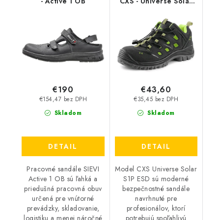
- Active 1 OB
CXS - Universe Solar
S1P ESD
€190
€43,60
€154,47 bez DPH
€35,45 bez DPH
Skladom
Skladom
DETAIL
DETAIL
Pracovné sandále SIEVI
Model CXS Universe Solar
Active 1 OB sú ľahká a
S1P ESD sú moderné
priedušná pracovná obuv
bezpečnostné sandále
určená pre vnútorné
navrhnuté pre
prevádzky, skladovanie,
profesionálov, ktorí
logistiku a menej náročné
potrebujú spoľahlivú