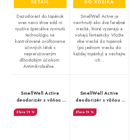
DETAIL
DO KOŠÍKA
Dezodorant do topánok
SmellWell Active je
uvex nano shoe add in
navrhnutý ako dve farebné
využíva špeciálne vyvinutú
vrecká, ktoré vyzerajú a
technológiu na
voňajú fantasticky. Vložte
kontrolované uvoľňovanie
obe vrecká do topánok
účinných látok s
(po jednom vrecku do
neprerušovaným
každej topánky) a nechajte
dlhodobým účinkom:
ich...
Antimikrobiálne...
SmellWell Active
SmellWell Active
deodorizér s vôňou -
deodorizér s vôňou -
White Stripes
Black Zebra
19 %
19 %