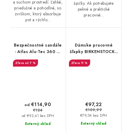
a suchom prostredí. Ľahké,
špičky. Ak potrebujete
priedušné a pohodlné, so
pekné a praktické
zvrškom, ktorý absorbuje
pracovné...
pot a rýchlo...
Bezpečnostné sandále
Dámske pracovné
- Atlas Alu-Tec 360 S1
šľapky BIRKENSTOCK -
ESD - čierna - modrá
Birkenstock Kay ESD
až 7 %
11 %
21907
Flower Rosa - 54281
€114,90
€97,22
od
€109,99
€124
€79,04 bez DPH
od €93,41 bez DPH
Externý sklad
Externý sklad