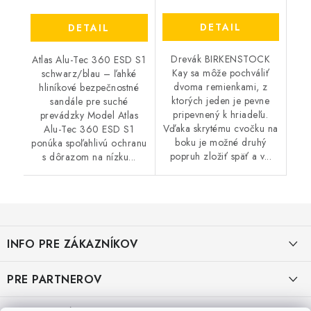
DETAIL
DETAIL
Drevák BIRKENSTOCK
Atlas Alu-Tec 360 ESD S1
Kay sa môže pochváliť
schwarz/blau – ľahké
dvoma remienkami, z
hliníkové bezpečnostné
ktorých jeden je pevne
sandále pre suché
pripevnený k hriadeľu.
prevádzky Model Atlas
Vďaka skrytému cvočku na
Alu-Tec 360 ESD S1
boku je možné druhý
ponúka spoľahlivú ochranu
popruh zložiť späť a v...
s dôrazom na nízku...
Z
á
INFO PRE ZÁKAZNÍKOV
p
ä
AKO NAKUPOVAŤ
PRE PARTNEROV
t
i
OBCHODNÉ PODMIENKY
KATALÓG OBUVI A OPP ČERVA