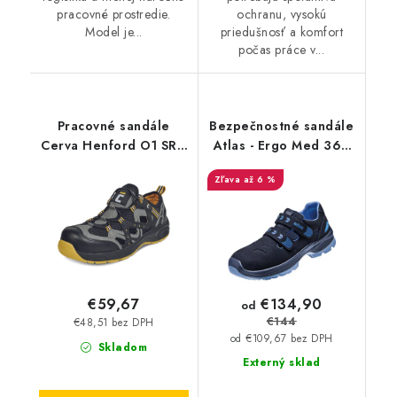
pracovné prostredie.
ochranu, vysokú
Model je...
priedušnosť a komfort
počas práce v...
Pracovné sandále
Bezpečnostné sandále
Cerva Henford O1 SRC
Atlas - Ergo Med 360
- čierne
W13 S1 čierna - modrá
až 6 %
259413
€134,90
€59,67
od
€144
€48,51 bez DPH
od €109,67 bez DPH
Skladom
Externý sklad