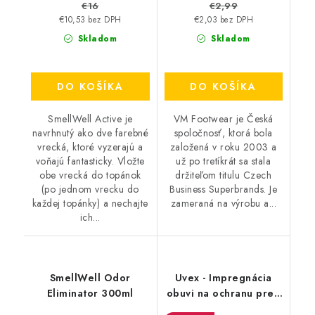
€16
€2,99
€10,53 bez DPH
€2,03 bez DPH
Skladom
Skladom
DO KOŠÍKA
DO KOŠÍKA
SmellWell Active je
VM Footwear je Česká
navrhnutý ako dve farebné
spoločnosť, ktorá bola
vrecká, ktoré vyzerajú a
založená v roku 2003 a
voňajú fantasticky. Vložte
už po tretíkrát sa stala
obe vrecká do topánok
držiteľom titulu Czech
(po jednom vrecku do
Business Superbrands. Je
každej topánky) a nechajte
zameraná na výrobu a...
ich...
SmellWell Odor
Uvex - Impregnácia
Eliminator 300ml
obuvi na ochranu pred
premočením a