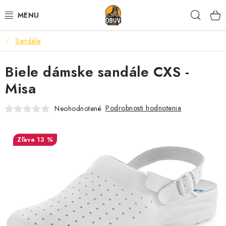
Prejsť
Hľad
na
obsah
Sandále
PRACOVNÁ A BEZPEČNOSTNÁ OBUV
Biele dámske sandále CXS -
VOĽNOČASOVÁ OBUV
Misa
VÝPREDAJ
Podrobnosti hodnotenia
Neohodnotené
VLOŽKY
13 %
IMPREGNÁCIA A OCHRANA
PRE KÁVIČKÁROV
BEZPEČNOSTNÉ NORMY A SYMBOLY