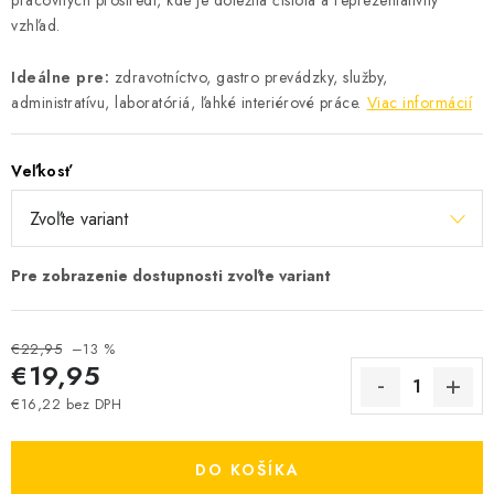
pracovných prostredí, kde je dôležitá čistota a reprezentatívny
vzhľad.
Ideálne pre:
zdravotníctvo, gastro prevádzky, služby,
administratívu, laboratóriá, ľahké interiérové práce.
Viac informácií
Veľkosť
€22,95
–13 %
€19,95
€16,22 bez DPH
Jednotková cena:
DO KOŠÍKA