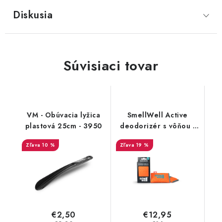
Diskusia
Súvisiaci tovar
VM - Obúvacia lyžica
SmellWell Active
plastová 25cm - 3950
deodorizér s vôňou -
Geometric Orange
10 %
19 %
€2,50
€12,95