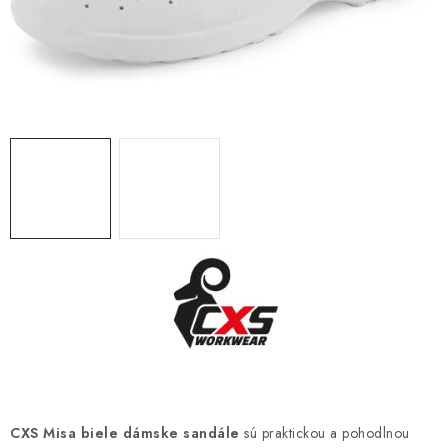
BLOG
KONTAKT
O NÁS
HODNOTENIE OBCHODU
OCHRANNÉ PRACOVNÉ POMÔCKY
ZNAČKY
Často kladené otázky
INFORMÁCIE PRE ZÁKAZNÍKOV
Napíšte nám
CXS Misa biele dámske sandále
sú praktickou a pohodlnou