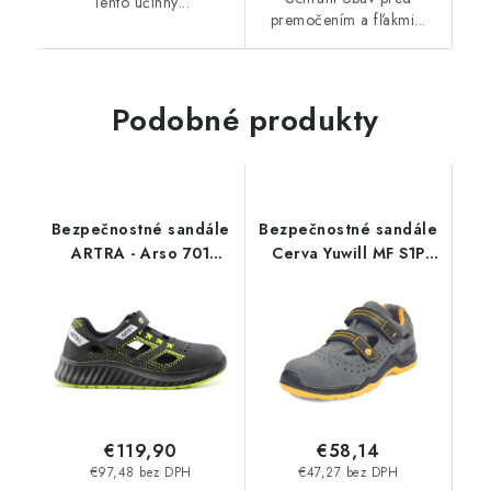
Tento účinný...
premočením a fľakmi...
Podobné produkty
Bezpečnostné sandále
Bezpečnostné sandále
ARTRA - Arso 701
Cerva Yuwill MF S1P
618080 S1 ESD
ESD SRC -sivá
€119,90
€58,14
€97,48 bez DPH
€47,27 bez DPH