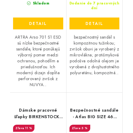
Skladom
Dodanie do 7 pracovných
dní
DETAIL
DETAIL
ARTRA Arso 701 S1 ESD
bezpečnostný sandál s
sú nízke bezpečnostné
kompozitnou tužinkou;
sandále, ktoré ponúkajú
zvršok obuvi je vyrobený z
výborný pomer medzi
mikrovlákna; protišmyková
ochranou, pohodlím a
podošva odolná olejom je
priedušnosťou. Ich
vyrobená z dvojhustotného
moderný dizajn dopĺňa
polyuretánu; kompozitná...
perforovaný zvršok z
NUVYA...
Dámske pracovné
Bezpečnostné sandále
šľapky BIRKENSTOCK -
- Atlas BIG SIZE 465
Birkenstock Kay ESD
S1P ESD - čierna -
11 %
5 %
Flower Rosa - 54281
modrá 25927