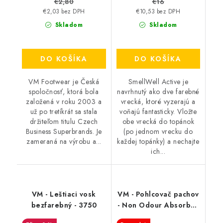
€2,80
€16
€2,03 bez DPH
€10,53 bez DPH
Skladom
Skladom
DO KOŠÍKA
DO KOŠÍKA
VM Footwear je Česká
SmellWell Active je
spoločnosť, ktorá bola
navrhnutý ako dve farebné
založená v roku 2003 a
vrecká, ktoré vyzerajú a
už po tretíkrát sa stala
voňajú fantasticky. Vložte
držiteľom titulu Czech
obe vrecká do topánok
Business Superbrands. Je
(po jednom vrecku do
zameraná na výrobu a...
každej topánky) a nechajte
ich...
VM - Leštiaci vosk
VM - Pohlcovač pachov
bezfarebný - 3750
- Non Odour Absorber
3501