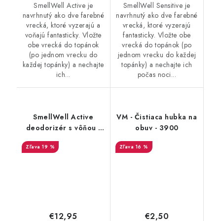
SmellWell Active je
SmellWell Sensitive je
navrhnutý ako dve farebné
navrhnutý ako dve farebné
vrecká, ktoré vyzerajú a
vrecká, ktoré vyzerajú
voňajú fantasticky. Vložte
fantasticky. Vložte obe
obe vrecká do topánok
vrecká do topánok (po
(po jednom vrecku do
jednom vrecku do každej
každej topánky) a nechajte
topánky) a nechajte ich
ich...
počas noci...
SmellWell Active
VM - Čistiaca hubka na
deodorizér s vôňou -
obuv - 3900
Black Zebra
19 %
16 %
€12,95
€2,50