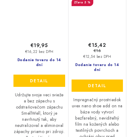
3 %
škvrnami 100 ml
9698/1
€15,42
€19,95
€16
€16,22 bez DPH
€12,54 bez DPH
Dodanie tovaru do 14
dní
Dodanie tovaru do 14
dní
DETAIL
DETAIL
Udržujte svoje veci svieže
Impregnačný prostriedok
a bez zápachu s
uvex nano shoe add on na
odstraňovačom zápachu
báze vody vytvorí
SmellWell, ktorý je
bezfarebný, neviditeľný
navrhnutý tak, aby
film na kožených alebo
neutralizoval a eliminoval
textilných povrchoch a
zápachy priamo pri zdroji.
ochráni obuv pred