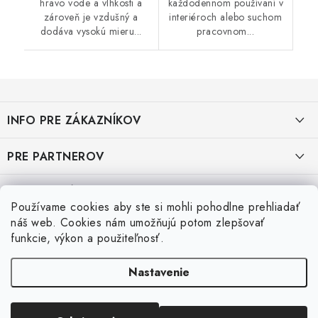
hravo vode a vlhkosti a
každodennom používaní v
zároveň je vzdušný a
interiéroch alebo suchom
dodáva vysokú mieru...
pracovnom...
Z
á
INFO PRE ZÁKAZNÍKOV
p
ä
AKO NAKUPOVAŤ
PRE PARTNEROV
t
i
OBCHODNÉ PODMIENKY
KATALÓG OBUVI A OPP ČERVA
VEĽKOSTNÉ TABUĽKY PRACOVNEJ OBUVI
e
Používame cookies aby ste si mohli pohodlne prehliadať
OCHRANA OSOBNÝCH ÚDAJOV
KATALÓG OBUVI A OPP CXS
Veľkostná tabuľka obuvi SKECHER
náš web. Cookies nám umožňujú potom zlepšovať
Posledné hodnotenie produktov
funkcie, výkon a použiteľnosť.
REKLAMAČNÝ FORMULÁR
KATALÓG OBUVI BIRKENSTOCK
Veľkostná tabuľka obuvi ARTRA
Nastavenie
Super 👍 sú veľmi teplé otporučam si ich kúpiť
VRÁTENIE TOVARU
KATALÓG OBUVI ARTRA
Veľkostná tabuľka obuvi Shoes for Crews
Copyright 2026
ObuvDoRoboty.sk
. Všetky práva vyhradené.
Upraviť nastavenie