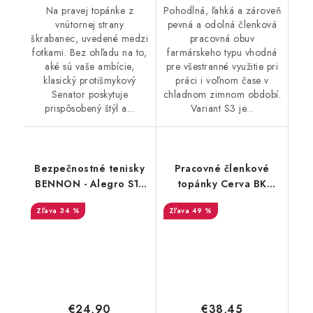
Na pravej topánke z
Pohodlná, ľahká a zároveň
vnútornej strany
pevná a odolná členková
škrabanec, uvedené medzi
pracovná obuv
fotkami. Bez ohľadu na to,
farmárskeho typu vhodná
aké sú vaše ambície,
pre všestranné využitie pri
klasický protišmykový
práci i voľnom čase v
Senator poskytuje
chladnom zimnom období.
prispôsobený štýl a...
Variant S3 je...
Bezpečnostné tenisky
Pracovné členkové
BENNON - Alegro S1P
topánky Cerva BK
ESD - žlté - Výpredaj
Farmer O2 CI SRC -
34 %
49 %
čierne - výpredaj
€24,90
€38,45