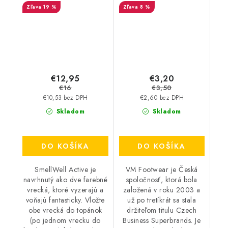
19 %
8 %
€12,95
€3,20
€16
€3,50
€10,53 bez DPH
€2,60 bez DPH
Skladom
Skladom
DO KOŠÍKA
DO KOŠÍKA
SmellWell Active je
VM Footwear je Česká
navrhnutý ako dve farebné
spoločnosť, ktorá bola
vrecká, ktoré vyzerajú a
založená v roku 2003 a
voňajú fantasticky. Vložte
už po tretíkrát sa stala
obe vrecká do topánok
držiteľom titulu Czech
(po jednom vrecku do
Business Superbrands. Je