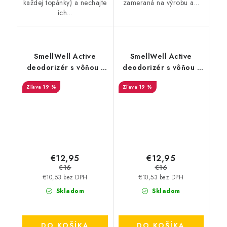
každej topánky) a nechajte
zameraná na výrobu a...
ich...
SmellWell Active
SmellWell Active
deodorizér s vôňou -
deodorizér s vôňou -
Leopard Blue
White Stripes
19 %
19 %
€12,95
€12,95
€16
€16
€10,53 bez DPH
€10,53 bez DPH
Skladom
Skladom
DO KOŠÍKA
DO KOŠÍKA