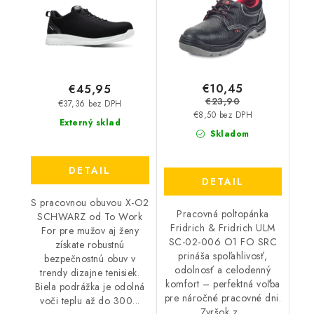
€10,45
€45,95
€23,90
€37,36 bez DPH
€8,50 bez DPH
Externý sklad
Skladom
DETAIL
DETAIL
S pracovnou obuvou X-O2
Pracovná poltopánka
SCHWARZ od To Work
Fridrich & Fridrich ULM
For pre mužov aj ženy
SC-02-006 O1 FO SRC
získate robustnú
prináša spoľahlivosť,
bezpečnostnú obuv v
odolnosť a celodenný
trendy dizajne tenisiek.
komfort – perfektná voľba
Biela podrážka je odolná
pre náročné pracovné dni.
voči teplu až do 300...
Zvršok z...