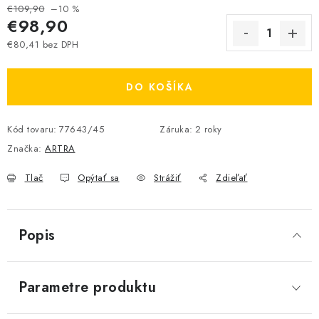
€109,90
–10 %
€98,90
€80,41 bez DPH
Jednotková cena:
DO KOŠÍKA
Kód tovaru:
77643/45
Záruka
:
2 roky
Značka:
ARTRA
Tlač
Opýtať sa
Strážiť
Zdieľať
Popis
Parametre produktu