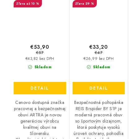
až 10 %
29 %
FO - Akciová cena
Akciová cena
€53,90
€33,20
€57
€47
€43,82 bez DPH
€26,99 bez DPH
Skladom
Skladom
DETAIL
DETAIL
Cenovo dostupná značka
Bezpečnostná poltopánka
pracovnej a bezpečnostnej
REIS Brspider BY S1P je
obuvi ARTRA je novou
moderná pracovná obuv
generáciou výrobcu
so športovým dizajnom,
kvalitnej obuvi na
ktorá poskytuje vysokú
Slovensku.
úroveň ochrany, pohodlia