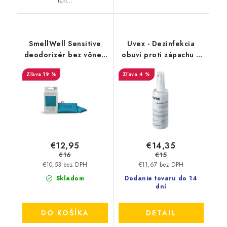
ich...
SmellWell Sensitive
Uvex - Dezinfekcia
deodorizér bez vône -
obuvi proti zápachu a
Blue
plesniam 125ml
19 %
4 %
9698/3
€12,95
€14,35
€16
€15
€10,53 bez DPH
€11,67 bez DPH
Skladom
Dodanie tovaru do 14
dní
DO KOŠÍKA
DETAIL