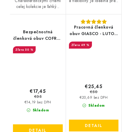
Charakteristickými črtami
a flexibility. Je ideálna pre...
celej kolekcie je ľahký...
Pracovná členková
Bezpečnostná
obuv GIASCO - LUTON
členková obuv COFRA -
O3 FO - výpredaj
Lhasa S3 SRC-
49 %
50 %
výpredaj
€25,45
€17,45
€50
€35
€20,69 bez DPH
€14,19 bez DPH
Skladom
Skladom
DETAIL
DETAIL