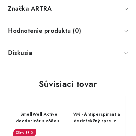
Značka
 ARTRA
Hodnotenie produktu (0)
Diskusia
Súvisiaci tovar
SmellWell Active
VM - Antiperspirant a
deodorizér s vôňou -
dezinfekčný sprej na
Tropical Blue
topánky - FreshStep
19 %
2v1 3500