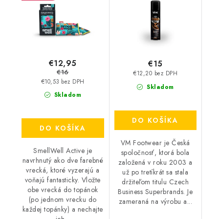
€12,95
€15
€16
€12,20 bez DPH
€10,53 bez DPH
Skladom
Skladom
DO KOŠÍKA
DO KOŠÍKA
VM Footwear je Česká
SmellWell Active je
spoločnosť, ktorá bola
navrhnutý ako dve farebné
založená v roku 2003 a
vrecká, ktoré vyzerajú a
už po tretíkrát sa stala
voňajú fantasticky. Vložte
držiteľom titulu Czech
obe vrecká do topánok
Business Superbrands. Je
(po jednom vrecku do
zameraná na výrobu a...
každej topánky) a nechajte