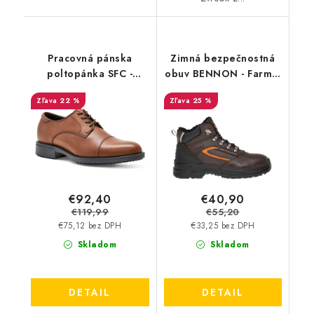
Pracovná pánska
Zimná bezpečnostná
poltopánka SFC -
obuv BENNON - Farmis
Senator hnedá 1211 -
S3 Winter High -
22 %
25 %
Akciová cena - vizuálna
zateplená - Výpredaj
chyba od novoty
€92,40
€40,90
€119,99
€55,20
€75,12 bez DPH
€33,25 bez DPH
Skladom
Skladom
DETAIL
DETAIL