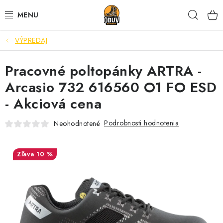
Prejsť
Hľad
na
obsah
VÝPREDAJ
PRACOVNÁ A BEZPEČNOSTNÁ OBUV
Pracovné poltopánky ARTRA -
VOĽNOČASOVÁ OBUV
Arcasio 732 616560 O1 FO ESD
VÝPREDAJ
- Akciová cena
VLOŽKY
Podrobnosti hodnotenia
Neohodnotené
IMPREGNÁCIA A OCHRANA
10 %
PRE KÁVIČKÁROV
BEZPEČNOSTNÉ NORMY A SYMBOLY