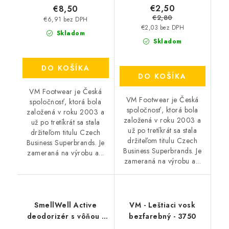
€2,50
€8,50
€2,80
€6,91 bez DPH
€2,03 bez DPH
Skladom
Skladom
DO KOŠÍKA
DO KOŠÍKA
VM Footwear je Česká
VM Footwear je Česká
spoločnosť, ktorá bola
spoločnosť, ktorá bola
založená v roku 2003 a
založená v roku 2003 a
už po tretíkrát sa stala
už po tretíkrát sa stala
držiteľom titulu Czech
držiteľom titulu Czech
Business Superbrands. Je
Business Superbrands. Je
zameraná na výrobu a...
zameraná na výrobu a...
SmellWell Active
VM - Leštiaci vosk
deodorizér s vôňou -
bezfarebný - 3750
Black Zebra