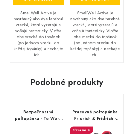
SmellWell Active je
SmellWell Active je
navrhnutý ako dve farebné
navrhnutý ako dve farebné
vrecká, ktoré vyzerajú a
vrecká, ktoré vyzerajú a
voňajú fantasticky. Vložte
voňajú fantasticky. Vložte
obe vrecká do topánok
obe vrecká do topánok
(po jednom vrecku do
(po jednom vrecku do
každej topánky) a nechajte
každej topánky) a nechajte
ich...
ich...
Podobné produkty
Bezpečnostná
Pracovná poltopánka
poltopánka - To Work
Fridrich & Fridrich -
For X-O2 Schwarz S3
ULM SC-02-006 O1 FO
56 %
35826 - výpredaj
SRC - výpredaj