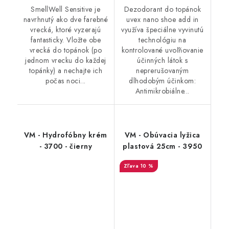
SmellWell Sensitive je
Dezodorant do topánok
navrhnutý ako dve farebné
uvex nano shoe add in
vrecká, ktoré vyzerajú
využíva špeciálne vyvinutú
fantasticky. Vložte obe
technológiu na
vrecká do topánok (po
kontrolované uvoľňovanie
jednom vrecku do každej
účinných látok s
topánky) a nechajte ich
neprerušovaným
počas noci...
dlhodobým účinkom:
Antimikrobiálne...
VM - Hydrofóbny krém
VM - Obúvacia lyžica
- 3700 - čierny
plastová 25cm - 3950
10 %