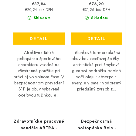
€37,84
€76,20
€20,24 bez DPH
€31,26 bez DPH
Skladom
Skladom
DETAIL
DETAIL
Atraktívna ľahká
• členková termoizolačná
poltopánka športového
obuv bez oceľovej špičky •
charakteru vhodná na
antistatická protišmyková
všestranné použitie pri
gumová podrážka odolná
práci aj vo voľnom čase. V
voči oleju • absorpcia
bezpečnostnom prevedení
energie v päte • vodotesný
S1P je obuv vybavená
priedušný zvršok z...
oceľovou tužinkou a...
Zdravotnícke pracovné
Bezpečnostná
sandále ARTRA -
poltopánka Reis -
Armen 9007 1010 O1
Brspider BY S1P -