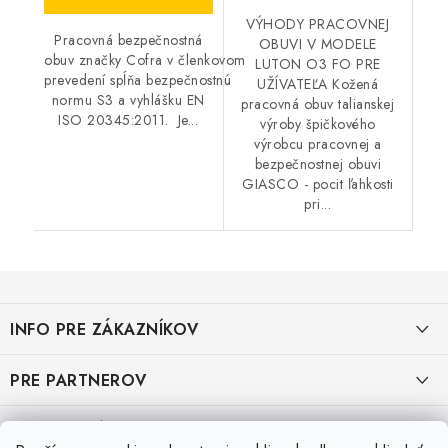
VÝHODY PRACOVNEJ
Pracovná bezpečnostná
OBUVI V MODELE
obuv značky Cofra v členkovom
LUTON O3 FO PRE
prevedení spĺňa bezpečnostnú
UŽÍVATEĽA Kožená
normu S3 a vyhlášku EN
pracovná obuv talianskej
ISO 20345:2011. Je...
výroby špičkového
výrobcu pracovnej a
bezpečnostnej obuvi
GIASCO - pocit ľahkosti
pri...
Z
á
INFO PRE ZÁKAZNÍKOV
p
ä
AKO NAKUPOVAŤ
PRE PARTNEROV
t
i
OBCHODNÉ PODMIENKY
KATALÓG OBUVI A OPP ČERVA
VEĽKOSTNÉ TABUĽKY PRACOVNEJ OBUVI