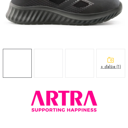
BLOG
KONTAKT
O NÁS
HODNOTENIE OBCHODU
OCHRANNÉ PRACOVNÉ POMÔCKY
+ ďalšie (1)
ZNAČKY
Často kladené otázky
INFORMÁCIE PRE ZÁKAZNÍKOV
Napíšte nám