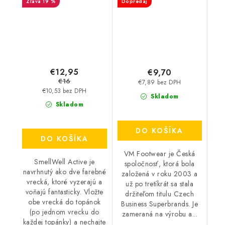
19 %
Dopredaj
€12,95
€9,70
€16
€7,89 bez DPH
€10,53 bez DPH
Skladom
Skladom
DO KOŠÍKA
DO KOŠÍKA
VM Footwear je Česká
SmellWell Active je
spoločnosť, ktorá bola
navrhnutý ako dve farebné
založená v roku 2003 a
vrecká, ktoré vyzerajú a
už po tretíkrát sa stala
voňajú fantasticky. Vložte
držiteľom titulu Czech
obe vrecká do topánok
Business Superbrands. Je
(po jednom vrecku do
zameraná na výrobu a...
každej topánky) a nechajte