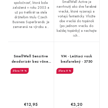
SmellWell Active je
spoločnosť, ktorá bola
navrhnutý ako dve farebné
založená v roku 2003 a
vrecká, ktoré vyzerajú a
už po tretíkrát sa stala
voňajú fantasticky. Vložte
držiteľom titulu Czech
obe vrecká do topánok
Business Superbrands. Je
(po jednom vrecku do
zameraná na výrobu a...
každej topánky) a nechajte
ich...
SmellWell Sensitive
VM - Leštiaci vosk
deodorizér bez vône -
bezfarebný - 3750
Green
19 %
8 %
€12,95
€3,20