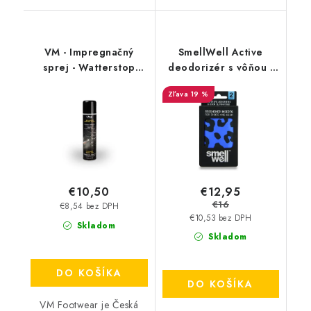
VM - Impregnačný
SmellWell Active
sprej - Watterstop
deodorizér s vôňou -
3600
Leopard Blue
19 %
€12,95
€10,50
€16
€8,54 bez DPH
€10,53 bez DPH
Skladom
Skladom
DO KOŠÍKA
DO KOŠÍKA
VM Footwear je Česká