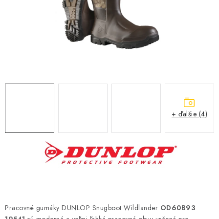
BLOG
KONTAKT
O NÁS
HODNOTENIE OBCHODU
OCHRANNÉ PRACOVNÉ POMÔCKY
+ ďalšie (4)
ZNAČKY
Často kladené otázky
INFORMÁCIE PRE ZÁKAZNÍKOV
Napíšte nám
Pracovné gumáky DUNLOP Snugboot Wildlander
OD60B93
19541
sú moderná a veľmi ľahká pracovná obuv určená pre