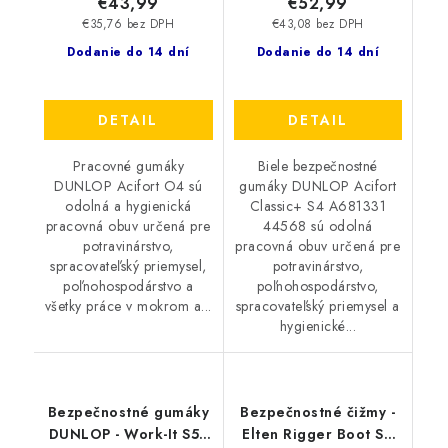
€43,99
€52,99
€35,76 bez DPH
€43,08 bez DPH
Dodanie do 14 dní
Dodanie do 14 dní
DETAIL
DETAIL
Pracovné gumáky
Biele bezpečnostné
DUNLOP Acifort O4 sú
gumáky DUNLOP Acifort
odolná a hygienická
Classic+ S4 A681331
pracovná obuv určená pre
44568 sú odolná
potravinárstvo,
pracovná obuv určená pre
spracovateľský priemysel,
potravinárstvo,
poľnohospodárstvo a
poľnohospodárstvo,
všetky práce v mokrom a...
spracovateľský priemysel a
hygienické...
Bezpečnostné gumáky
Bezpečnostné čižmy -
DUNLOP - Work-It S5 -
Elten Rigger Boot S3