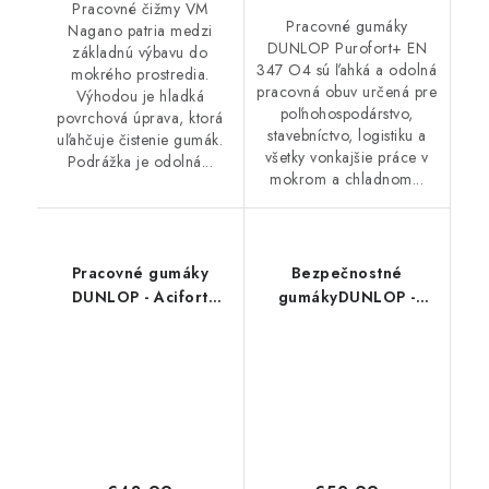
Pracovné čižmy VM
Pracovné gumáky
Nagano patria medzi
DUNLOP Purofort+ EN
základnú výbavu do
347 O4 sú ľahká a odolná
mokrého prostredia.
pracovná obuv určená pre
Výhodou je hladká
poľnohospodárstvo,
povrchová úprava, ktorá
stavebníctvo, logistiku a
uľahčuje čistenie gumák.
všetky vonkajšie práce v
Podrážka je odolná...
mokrom a chladnom...
Pracovné gumáky
Bezpečnostné
DUNLOP - Acifort
gumákyDUNLOP -
JobGuard O4 NA0KL42
Acifort Classic+ S4
18510
A681331 44568