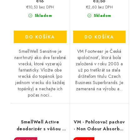
€16
€3,50
€10,53 bez DPH
€2,60 bez DPH
Skladom
Skladom
DO KOŠÍKA
DO KOŠÍKA
SmellWell Sensitive je
VM Footwear je Česká
navrhnutý ako dve farebné
spoločnosť, ktorá bola
vrecká, ktoré vyzerajú
založená v roku 2003 a
fantasticky. Vložte obe
už po tretíkrát sa stala
vrecká do topánok (po
držiteľom titulu Czech
jednom vrecku do každej
Business Superbrands. Je
topánky) a nechajte ich
zameraná na výrobu a...
počas noci...
SmellWell Active
VM - Pohlcovač pachov
deodorizér s vôňou -
- Non Odour Absorber
Camo Green
3501