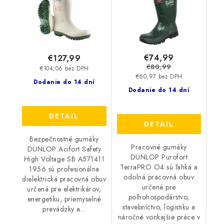
€74,99
€127,99
€80,99
€104,06 bez DPH
€60,97 bez DPH
Dodanie do 14 dní
Dodanie do 14 dní
DETAIL
DETAIL
Bezpečnostné gumáky
Pracovné gumáky
DUNLOP Acifort Safety
DUNLOP Purofort
High Voltage SB A571411
TerraPRO O4 sú ľahká a
1956 sú profesionálna
odolná pracovná obuv
dielektrická pracovná obuv
určená pre
určená pre elektrikárov,
poľnohospodárstvo,
energetiku, priemyselné
stavebníctvo, logistiku a
prevádzky a...
náročné vonkajšie práce v