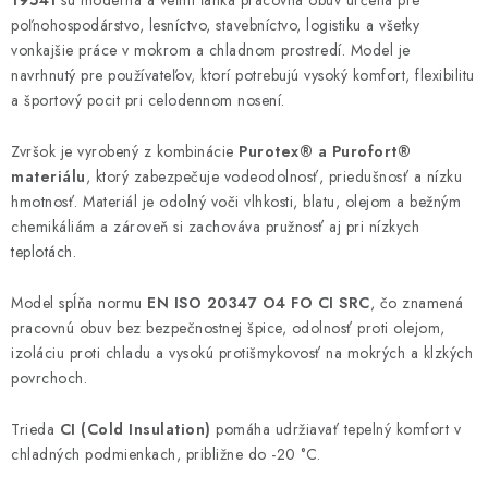
poľnohospodárstvo, lesníctvo, stavebníctvo, logistiku a všetky
vonkajšie práce v mokrom a chladnom prostredí. Model je
navrhnutý pre používateľov, ktorí potrebujú vysoký komfort, flexibilitu
a športový pocit pri celodennom nosení.
Zvršok je vyrobený z kombinácie
Purotex® a Purofort®
materiálu
, ktorý zabezpečuje vodeodolnosť, priedušnosť a nízku
hmotnosť. Materiál je odolný voči vlhkosti, blatu, olejom a bežným
chemikáliám a zároveň si zachováva pružnosť aj pri nízkych
teplotách.
Model spĺňa normu
EN ISO 20347 O4 FO CI SRC
, čo znamená
pracovnú obuv bez bezpečnostnej špice, odolnosť proti olejom,
izoláciu proti chladu a vysokú protišmykovosť na mokrých a klzkých
povrchoch.
Trieda
CI (Cold Insulation)
pomáha udržiavať tepelný komfort v
chladných podmienkach, približne do -20 °C.