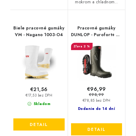
mokrom a chladnom...
Biele pracovné gumáky
Pracovné gumáky
VM - Nagano 1003-O4
DUNLOP - Purofort+ EN
347 O4 D760933 1908
2 %
€96,99
€21,56
€98,99
€17,53 bez DPH
€78,85 bez DPH
Skladom
Dodanie do 14 dní
DETAIL
DETAIL