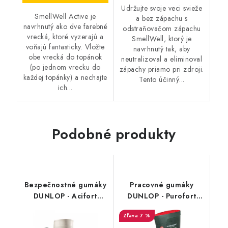
Udržujte svoje veci svieže
SmellWell Active je
a bez zápachu s
navrhnutý ako dve farebné
odstraňovačom zápachu
vrecká, ktoré vyzerajú a
SmellWell, ktorý je
voňajú fantasticky. Vložte
navrhnutý tak, aby
obe vrecká do topánok
neutralizoval a eliminoval
(po jednom vrecku do
zápachy priamo pri zdroji.
každej topánky) a nechajte
Tento účinný...
ich...
Podobné produkty
Bezpečnostné gumáky
Pracovné gumáky
DUNLOP - Acifort
DUNLOP - Purofort
Safety High Voltage SB
TerraPRO O4 19512
7 %
A571411 1956