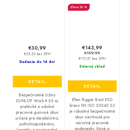
zelené 45557
ESD - hnedé 38641
10 %
€143,99
€30,99
€159,99
€25,20 bez DPH
€117,07 bez DPH
Dodanie do 14 dní
Externý sklad
DETAIL
DETAIL
Bezpečnostné čižmy
Elten Rigger Boot ESD
DUNLOP Work-It S5 sú
braun EN ISO 20345 S3
praktická a odolná
je robustná bezpečnostná
pracovná gumová obuv
obuv navrhnutá pre
určená pre stavebníctvo,
náročné pracovné
poľnohospodárstvo,
podmienky, ktoré si
logistiku a priemyselné