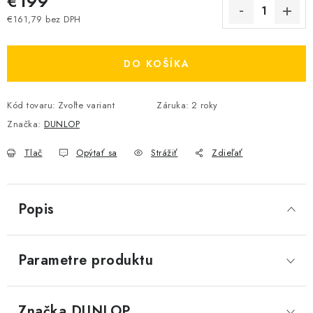
€199
€161,79 bez DPH
Jednotková cena:
DO KOŠÍKA
Kód tovaru:
Zvoľte variant
Záruka
:
2 roky
Značka:
DUNLOP
Tlač
Opýtať sa
Strážiť
Zdieľať
Popis
Parametre produktu
Značka
 DUNLOP