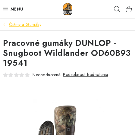
Prejsť
Hľad
na
obsah
Čižmy a Gumáky
PRACOVNÁ A BEZPEČNOSTNÁ OBUV
Pracovné gumáky DUNLOP -
VOĽNOČASOVÁ OBUV
Snugboot Wildlander OD60B93
VÝPREDAJ
19541
VLOŽKY
Podrobnosti hodnotenia
Neohodnotené
IMPREGNÁCIA A OCHRANA
PRE KÁVIČKÁROV
BEZPEČNOSTNÉ NORMY A SYMBOLY