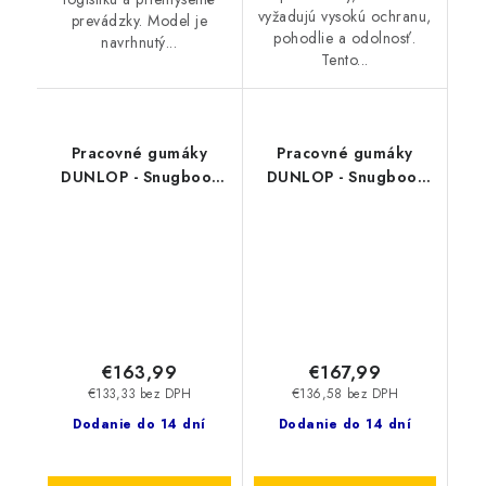
vyžadujú vysokú ochranu,
prevádzky. Model je
pohodlie a odolnosť.
navrhnutý...
Tento...
Pracovné gumáky
Pracovné gumáky
DUNLOP - Snugboot
DUNLOP - Snugboot
Trailblazer O4
Pioneer O4 OD60A93
OD60B93.CH 19542
19540
€163,99
€167,99
€133,33 bez DPH
€136,58 bez DPH
Dodanie do 14 dní
Dodanie do 14 dní