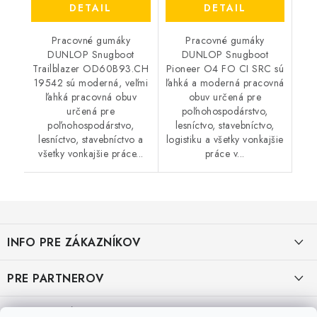
DETAIL
DETAIL
Pracovné gumáky
Pracovné gumáky
DUNLOP Snugboot
DUNLOP Snugboot
Trailblazer OD60B93.CH
Pioneer O4 FO CI SRC sú
19542 sú moderná, veľmi
ľahká a moderná pracovná
ľahká pracovná obuv
obuv určená pre
určená pre
poľnohospodárstvo,
poľnohospodárstvo,
lesníctvo, stavebníctvo,
lesníctvo, stavebníctvo a
logistiku a všetky vonkajšie
všetky vonkajšie práce...
práce v...
Z
á
INFO PRE ZÁKAZNÍKOV
p
ä
AKO NAKUPOVAŤ
PRE PARTNEROV
t
i
OBCHODNÉ PODMIENKY
KATALÓG OBUVI A OPP ČERVA
VEĽKOSTNÉ TABUĽKY PRACOVNEJ OBUVI