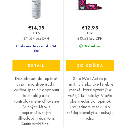
€14,35
€12,95
€15
€16
€11,67 bez DPH
€10,53 bez DPH
Dodanie tovaru do 14
Skladom
dní
DETAIL
DO KOŠÍKA
Dezodorant do topánok
SmellWell Active je
uvex nano shoe add in
navrhnutý ako dve farebné
využíva špeciálne vyvinutú
vrecká, ktoré vyzerajú a
technológiu na
voňajú fantasticky. Vložte
kontrolované uvoľňovanie
obe vrecká do topánok
účinných látok s
(po jednom vrecku do
neprerušovaným
každej topánky) a nechajte
dlhodobým účinkom:
ich...
Antimikrobiálne...