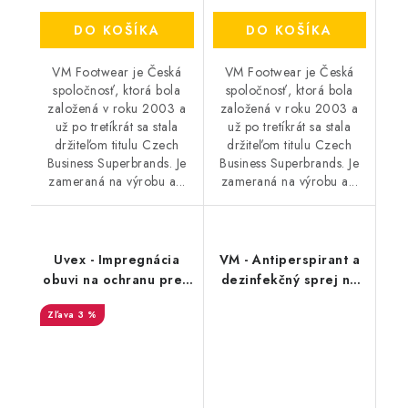
DO KOŠÍKA
DO KOŠÍKA
VM Footwear je Česká
VM Footwear je Česká
spoločnosť, ktorá bola
spoločnosť, ktorá bola
založená v roku 2003 a
založená v roku 2003 a
už po tretíkrát sa stala
už po tretíkrát sa stala
držiteľom titulu Czech
držiteľom titulu Czech
Business Superbrands. Je
Business Superbrands. Je
zameraná na výrobu a...
zameraná na výrobu a...
Uvex - Impregnácia
VM - Antiperspirant a
obuvi na ochranu pred
dezinfekčný sprej na
premočením a
topánky - FreshStep
3 %
škvrnami 100 ml
2v1 3500
9698/1