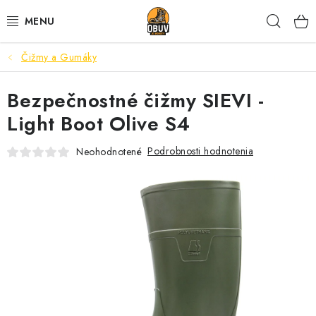
Prejsť
Hľad
na
obsah
Čižmy a Gumáky
PRACOVNÁ A BEZPEČNOSTNÁ OBUV
Bezpečnostné čižmy SIEVI -
VOĽNOČASOVÁ OBUV
Light Boot Olive S4
VÝPREDAJ
Podrobnosti hodnotenia
Neohodnotené
VLOŽKY
IMPREGNÁCIA A OCHRANA
PRE KÁVIČKÁROV
BEZPEČNOSTNÉ NORMY A SYMBOLY