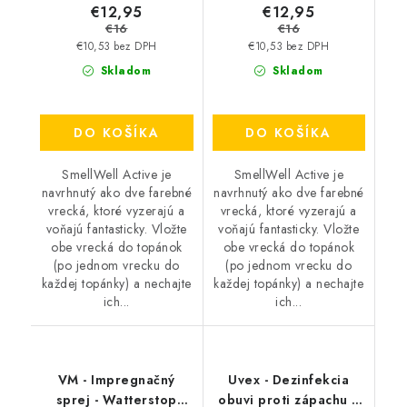
€12,95
€12,95
€16
€16
€10,53 bez DPH
€10,53 bez DPH
Skladom
Skladom
DO KOŠÍKA
DO KOŠÍKA
SmellWell Active je
SmellWell Active je
navrhnutý ako dve farebné
navrhnutý ako dve farebné
vrecká, ktoré vyzerajú a
vrecká, ktoré vyzerajú a
voňajú fantasticky. Vložte
voňajú fantasticky. Vložte
obe vrecká do topánok
obe vrecká do topánok
(po jednom vrecku do
(po jednom vrecku do
každej topánky) a nechajte
každej topánky) a nechajte
ich...
ich...
VM - Impregnačný
Uvex - Dezinfekcia
sprej - Watterstop
obuvi proti zápachu a