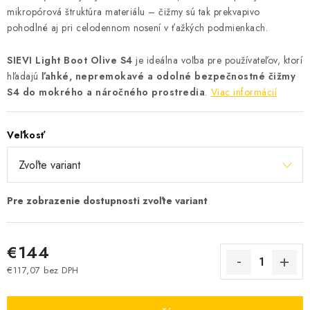
mikropórová štruktúra materiálu – čižmy sú tak prekvapivo
pohodlné aj pri celodennom nosení v ťažkých podmienkach.
SIEVI Light Boot Olive S4
je ideálna voľba pre používateľov, ktorí
hľadajú
ľahké, nepremokavé a odolné bezpečnostné čižmy
S4 do mokrého a náročného prostredia
.
Viac informácií
Veľkosť
€144
€117,07 bez DPH
Jednotková cena: