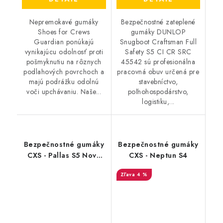
Nepremokavé gumáky
Bezpečnostné zateplené
Shoes for Crews
gumáky DUNLOP
Guardian ponúkajú
Snugboot Craftsman Full
vynikajúcu odolnosť proti
Safety S5 CI CR SRC
pošmyknutiu na rôznych
45542 sú profesionálna
podlahových povrchoch a
pracovná obuv určená pre
majú podrážku odolnú
stavebníctvo,
voči upchávaniu. Naše...
poľnohospodárstvo,
logistiku,...
Bezpečnostné gumáky
Bezpečnostné gumáky
CXS - Pallas S5 Nový
CXS - Neptun S4
Design
4 %