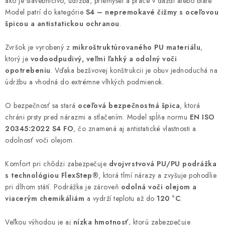
ako je stavebníctvo, údržba, priemysel a práce v daždi alebo blate.
Model patrí do kategórie
S4 – nepremokavé čižmy s oceľovou
špicou a antistatickou ochranou
.
Zvršok je vyrobený z
mikroštruktúrovaného PU materiálu
,
ktorý je
vodoodpudivý, veľmi ľahký a odolný voči
opotrebeniu
. Vďaka bezšvovej konštrukcii je obuv jednoduchá na
údržbu a vhodná do extrémne vlhkých podmienok.
O bezpečnosť sa stará
oceľová bezpečnostná špica
, ktorá
chráni prsty pred nárazmi a stlačením. Model spĺňa normu
EN ISO
20345:2022 S4 FO
, čo znamená aj antistatické vlastnosti a
odolnosť voči olejom.
Komfort pri chôdzi zabezpečuje
dvojvrstvová PU/PU podrážka
s technológiou FlexStep®
, ktorá tlmí nárazy a zvyšuje pohodlie
pri dlhom státí. Podrážka je zároveň
odolná voči olejom a
viacerým chemikáliám
a vydrží teplotu až do
120 °C
.
Veľkou výhodou je aj
nízka hmotnosť
, ktorú zabezpečuje