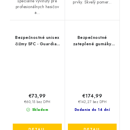
špeciálne vyvinutý pre
prvky. Skvelý pomer...
profesionálnych hasičov
a...
Bezpečnostné unisex
Bezpečnostné
čižmy SFC - Guardian
zateplené gumáky
S4 biela 2017B
DUNLOP - Snugboot
Craftsman Full Safety
S5 CI CR SRC 45542
€73,99
€174,99
€60,15 bez DPH
€142,27 bez DPH
Skladom
Dodanie do 14 dní
DETAIL
DETAIL