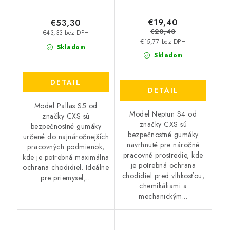
€19,40
€53,30
€20,40
€43,33 bez DPH
€15,77 bez DPH
Skladom
Skladom
DETAIL
DETAIL
Model Pallas S5 od
Model Neptun S4 od
značky CXS sú
značky CXS sú
bezpečnostné gumáky
bezpečnostné gumáky
určené do najnáročnejších
navrhnuté pre náročné
pracovných podmienok,
pracovné prostredie, kde
kde je potrebná maximálna
je potrebná ochrana
ochrana chodidiel. Ideálne
chodidiel pred vlhkosťou,
pre priemysel,...
chemikáliami a
mechanickým...