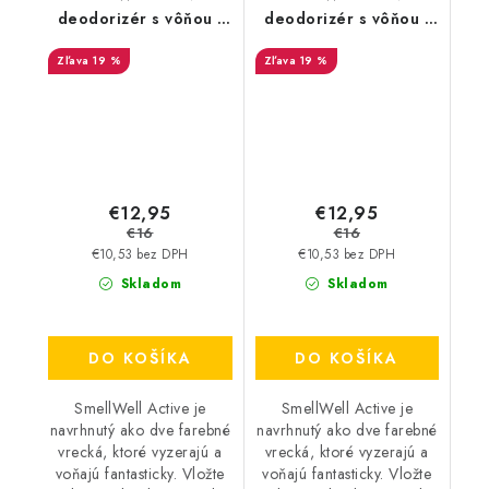
deodorizér s vôňou -
deodorizér s vôňou -
Camo Green
White Stripes
19 %
19 %
€12,95
€12,95
€16
€16
€10,53 bez DPH
€10,53 bez DPH
Skladom
Skladom
DO KOŠÍKA
DO KOŠÍKA
SmellWell Active je
SmellWell Active je
navrhnutý ako dve farebné
navrhnutý ako dve farebné
vrecká, ktoré vyzerajú a
vrecká, ktoré vyzerajú a
voňajú fantasticky. Vložte
voňajú fantasticky. Vložte