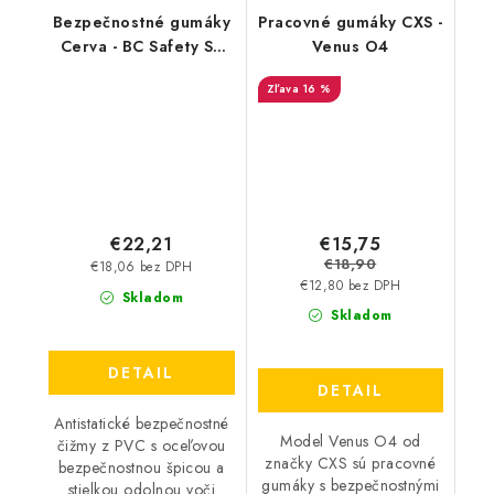
Bezpečnostné gumáky
Pracovné gumáky CXS -
Cerva - BC Safety S5
Venus O4
SRA - žlté
16 %
€15,75
€22,21
€18,90
€18,06 bez DPH
€12,80 bez DPH
Skladom
Skladom
DETAIL
DETAIL
Antistatické bezpečnostné
Model Venus O4 od
čižmy z PVC s oceľovou
značky CXS sú pracovné
bezpečnostnou špicou a
gumáky s bezpečnostnými
stielkou odolnou voči