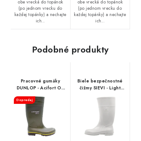
obe vrecká do topánok
obe vrecká do topánok
(po jednom vrecku do
(po jednom vrecku do
každej topánky) a nechajte
každej topánky) a nechajte
ich...
ich...
Podobné produkty
Pracovné gumáky
Biele bezpečnostné
DUNLOP - Acifort O4
čižmy SIEVI - Light
B440631.AFHA 18509
Boot White S4
Dopredaj