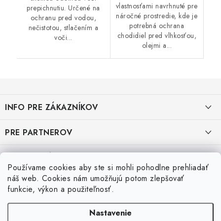
vlastnosťami navrhnuté pre
prepichnutiu. Určené na
náročné prostredie, kde je
ochranu pred vodou,
potrebná ochrana
nečistotou, stlačením a
chodidiel pred vlhkosťou,
voči...
olejmi a...
Z
á
INFO PRE ZÁKAZNÍKOV
p
ä
AKO NAKUPOVAŤ
PRE PARTNEROV
t
i
OBCHODNÉ PODMIENKY
KATALÓG OBUVI A OPP ČERVA
VEĽKOSTNÉ TABUĽKY PRACOVNEJ OBUVI
e
Používame cookies aby ste si mohli pohodlne prehliadať
OCHRANA OSOBNÝCH ÚDAJOV
KATALÓG OBUVI A OPP CXS
Veľkostná tabuľka obuvi SKECHER
náš web. Cookies nám umožňujú potom zlepšovať
Posledné hodnotenie produktov
funkcie, výkon a použiteľnosť.
REKLAMAČNÝ FORMULÁR
KATALÓG OBUVI BIRKENSTOCK
Veľkostná tabuľka obuvi ARTRA
Nastavenie
Super 👍 sú veľmi teplé otporučam si ich kúpiť