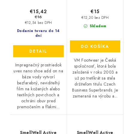
€15,42
€15
€16
€12,20 bez DPH
€12,54 bez DPH
Skladom
Dodanie tovaru do 14
dní
DO KOŠÍKA
DETAIL
VM Footwear je Česká
Impregnačný prostriedok
spoločnosť, ktorá bola
uvex nano shoe add on na
založená v roku 2003 a
báze vody vytvorí
už po tretíkrát sa stala
bezfarebný, neviditeľný
držiteľom titulu Czech
film na kožených alebo
Business Superbrands. Je
textilných povrchoch a
zameraná na výrobu a...
ochráni obuv pred
premočením a fľakmi...
SmellWell Active
SmellWell Active