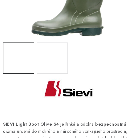
BLOG
KONTAKT
O NÁS
HODNOTENIE OBCHODU
OCHRANNÉ PRACOVNÉ POMÔCKY
ZNAČKY
Často kladené otázky
INFORMÁCIE PRE ZÁKAZNÍKOV
Napíšte nám
SIEVI Light Boot Olive S4
je ľahká a odolná
bezpečnostná
čižma
určená do mokrého a náročného vonkajšieho prostredia,