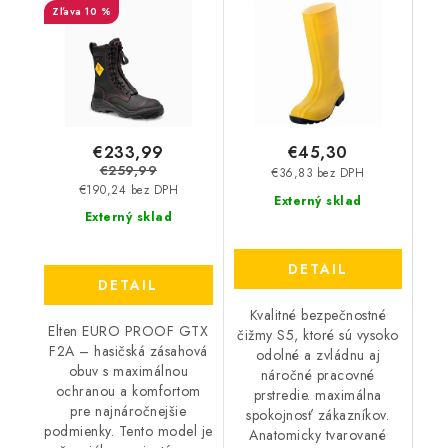
10 %
PROOF GTX F2A
39640
€233,99
€45,30
€259,99
€36,83 bez DPH
€190,24 bez DPH
Externý sklad
Externý sklad
DETAIL
DETAIL
Kvalitné bezpečnostné
Elten EURO PROOF GTX
čižmy S5, ktoré sú vysoko
F2A – hasičská zásahová
odolné a zvládnu aj
obuv s maximálnou
náročné pracovné
ochranou a komfortom
prstredie. maximálna
pre najnáročnejšie
spokojnosť zákazníkov.
podmienky. Tento model je
Anatomicky tvarované