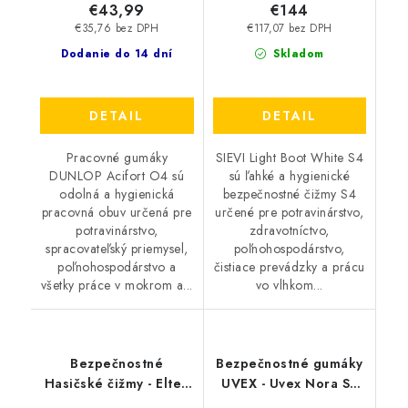
€43,99
€144
€35,76 bez DPH
€117,07 bez DPH
Dodanie do 14 dní
Skladom
DETAIL
DETAIL
Pracovné gumáky
SIEVI Light Boot White S4
DUNLOP Acifort O4 sú
sú ľahké a hygienické
odolná a hygienická
bezpečnostné čižmy S4
pracovná obuv určená pre
určené pre potravinárstvo,
potravinárstvo,
zdravotníctvo,
spracovateľský priemysel,
poľnohospodárstvo,
poľnohospodárstvo a
čistiace prevádzky a prácu
všetky práce v mokrom a...
vo vlhkom...
Bezpečnostné
Bezpečnostné gumáky
Hasičské čižmy - Elten
UVEX - Uvex Nora S5
Feuerwehrstiefel EURO
SRA 9475