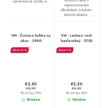
účinných látok s
zameraná na výrobu a...
neprerušovaným
dlhodobým účinkom:
Antimikrobiálne...
VM - Čistiaca hubka na
VM - Leštiaci vosk
obuv - 3900
bezfarebný - 3750
16 %
8 %
€2,50
€3,20
€2,99
€3,50
€2,03 bez DPH
€2,60 bez DPH
Skladom
Skladom