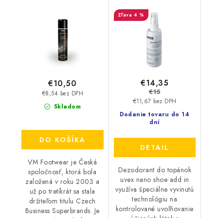
3600
plesniam 125ml
4 %
9698/3
€14,35
€10,50
€15
€8,54 bez DPH
€11,67 bez DPH
Skladom
Dodanie tovaru do 14
dní
DO KOŠÍKA
DETAIL
VM Footwear je Česká
Dezodorant do topánok
spoločnosť, ktorá bola
uvex nano shoe add in
založená v roku 2003 a
využíva špeciálne vyvinutú
už po tretíkrát sa stala
technológiu na
držiteľom titulu Czech
kontrolované uvoľňovanie
Business Superbrands. Je