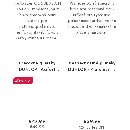
Trailblazer OD60B93.CH
Wathose S5 sú špeciálna
19542 sú moderná, veľmi
brodiaca pracovná obuv
ľahká pracovná obuv
určená pre rybárstvo,
určená pre
poľnohospodárstvo, vodné
poľnohospodárstvo,
hospodárstvo, kanalizačné
lesníctvo, stavebníctvo a
práce a náročné...
všetky vonkajšie práce...
Pracovné gumáky
Bezpečnostné gumáky
DUNLOP - Acifort
DUNLOP - Protomastor
Tricolour O4 19521
S5 Black 142PP 45536
4 %
€47,99
€29,99
€49,99
€24,38 bez DPH