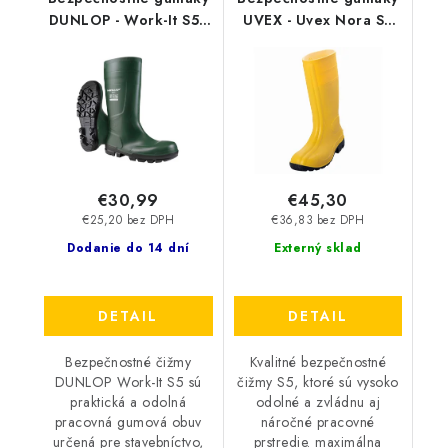
DUNLOP - Work-It S5 -
UVEX - Uvex Nora S5
zelené 45557
SRA 9475
€30,99
€45,30
€25,20 bez DPH
€36,83 bez DPH
Dodanie do 14 dní
Externý sklad
DETAIL
DETAIL
Bezpečnostné čižmy
Kvalitné bezpečnostné
DUNLOP Work-It S5 sú
čižmy S5, ktoré sú vysoko
praktická a odolná
odolné a zvládnu aj
pracovná gumová obuv
náročné pracovné
určená pre stavebníctvo,
prstredie. maximálna