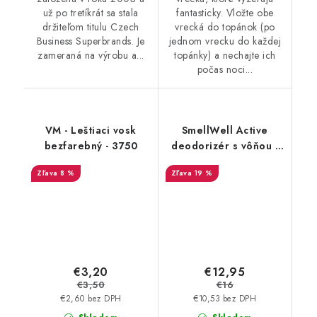
už po tretíkrát sa stala
fantasticky. Vložte obe
držiteľom titulu Czech
vrecká do topánok (po
Business Superbrands. Je
jednom vrecku do každej
zameraná na výrobu a...
topánky) a nechajte ich
počas noci...
VM - Leštiaci vosk
SmellWell Active
bezfarebný - 3750
deodorizér s vôňou -
White Stripes
8 %
19 %
€3,20
€12,95
€3,50
€16
€2,60 bez DPH
€10,53 bez DPH