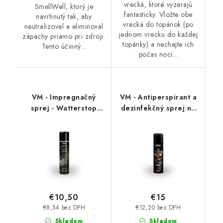
vrecká, ktoré vyzerajú
SmellWell, ktorý je
fantasticky. Vložte obe
navrhnutý tak, aby
vrecká do topánok (po
neutralizoval a eliminoval
jednom vrecku do každej
zápachy priamo pri zdroji.
topánky) a nechajte ich
Tento účinný...
počas noci...
VM - Impregnačný
VM - Antiperspirant a
sprej - Watterstop
dezinfekčný sprej na
3600
topánky - FreshStep
2v1 3500
€10,50
€15
€8,54 bez DPH
€12,20 bez DPH
Skladom
Skladom