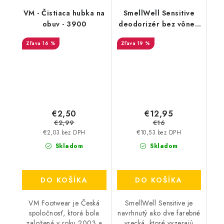
VM - Čistiaca hubka na
SmellWell Sensitive
obuv - 3900
deodorizér bez vône -
Blue
16 %
19 %
€2,50
€12,95
€2,99
€16
€2,03 bez DPH
€10,53 bez DPH
Skladom
Skladom
DO KOŠÍKA
DO KOŠÍKA
VM Footwear je Česká
SmellWell Sensitive je
spoločnosť, ktorá bola
navrhnutý ako dve farebné
založená v roku 2003 a
vrecká, ktoré vyzerajú