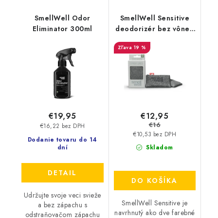
SmellWell Odor
SmellWell Sensitive
Eliminator 300ml
deodorizér bez vône -
Grey
19 %
€12,95
€19,95
€16
€16,22 bez DPH
€10,53 bez DPH
Dodanie tovaru do 14
dní
Skladom
DETAIL
DO KOŠÍKA
Udržujte svoje veci svieže
SmellWell Sensitive je
a bez zápachu s
navrhnutý ako dve farebné
odstraňovačom zápachu