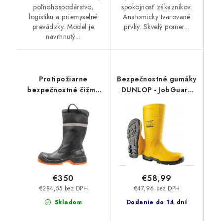
poľnohospodárstvo,
spokojnosť zákazníkov.
logistiku a priemyselné
Anatomicky tvarované
prevádzky. Model je
prvky. Skvelý pomer...
navrhnutý...
Protipožiarne
Bezpečnostné gumáky
bezpečnostné čižmy
DUNLOP - JobGuard
SIEVI - AL GT Fire XL+
ESD S5 SRC AN
F1 P A
EN20345 NAEJF01
45519
€350
€58,99
€284,55 bez DPH
€47,96 bez DPH
Skladom
Dodanie do 14 dní