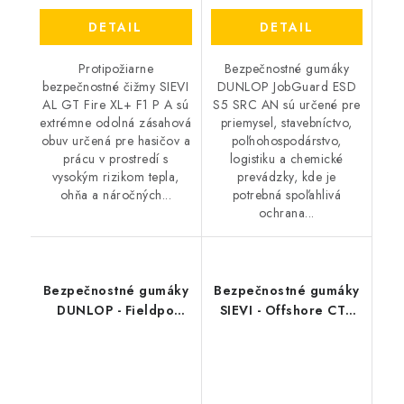
DETAIL
DETAIL
Protipožiarne
Bezpečnostné gumáky
bezpečnostné čižmy SIEVI
DUNLOP JobGuard ESD
AL GT Fire XL+ F1 P A sú
S5 SRC AN sú určené pre
extrémne odolná zásahová
priemysel, stavebníctvo,
obuv určená pre hasičov a
poľnohospodárstvo,
prácu v prostredí s
logistiku a chemické
vysokým rizikom tepla,
prevádzky, kde je
ohňa a náročných...
potrebná spoľahlivá
ochrana...
Bezpečnostné gumáky
Bezpečnostné gumáky
DUNLOP - Fieldpo
SIEVI - Offshore CT+
Thermo+ S5L zelené
S3 FO SC SR
S5L CI CR 45587