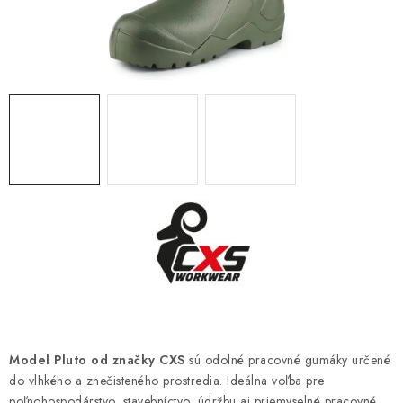
BLOG
KONTAKT
O NÁS
HODNOTENIE OBCHODU
OCHRANNÉ PRACOVNÉ POMÔCKY
ZNAČKY
Často kladené otázky
INFORMÁCIE PRE ZÁKAZNÍKOV
Napíšte nám
Model Pluto od značky
CXS
sú odolné pracovné gumáky určené
do vlhkého a znečisteného prostredia. Ideálna voľba pre
poľnohospodárstvo, stavebníctvo, údržbu aj priemyselné pracovné