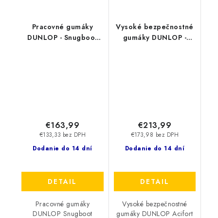
Pracovné gumáky
Vysoké bezpečnostné
DUNLOP - Snugboot
gumáky DUNLOP -
Trailblazer O4
Acifort Wathose S5
OD60B93.CH 19542
A442631.CW 45590
€163,99
€213,99
€133,33 bez DPH
€173,98 bez DPH
Dodanie do 14 dní
Dodanie do 14 dní
DETAIL
DETAIL
Pracovné gumáky
Vysoké bezpečnostné
DUNLOP Snugboot
gumáky DUNLOP Acifort