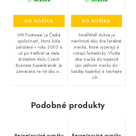
Skladom
Skladom
DO KOŠÍKA
DO KOŠÍKA
VM Footwear je Česká
SmellWell Active je
spoločnosť, ktorá bola
navrhnutý ako dve farebné
založená v roku 2003 a
vrecká, ktoré vyzerajú a
už po tretíkrát sa stala
voňajú fantasticky. Vložte
držiteľom titulu Czech
obe vrecká do topánok
Business Superbrands. Je
(po jednom vrecku do
zameraná na výrobu a...
každej topánky) a nechajte
ich...
Podobné produkty
Bezpečnostné gumáky
Bezpečnostné gumáky