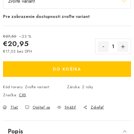
€27,50
–23 %
€20,95
€17,03 bez DPH
Jednotková cena:
DO KOŠÍKA
Kód tovaru:
Zvoľte variant
Záruka
:
2 roky
Značka:
CXS
Tlač
Opýtať sa
Strážiť
Zdieľať
Popis