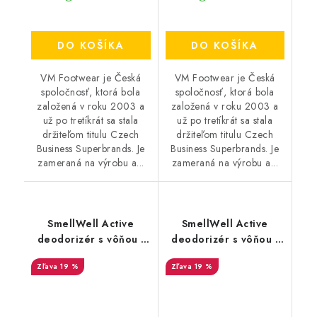
DO KOŠÍKA
DO KOŠÍKA
VM Footwear je Česká
VM Footwear je Česká
spoločnosť, ktorá bola
spoločnosť, ktorá bola
založená v roku 2003 a
založená v roku 2003 a
už po tretíkrát sa stala
už po tretíkrát sa stala
držiteľom titulu Czech
držiteľom titulu Czech
Business Superbrands. Je
Business Superbrands. Je
zameraná na výrobu a...
zameraná na výrobu a...
SmellWell Active
SmellWell Active
deodorizér s vôňou -
deodorizér s vôňou -
Pink Zebra
Leopard Blue
19 %
19 %