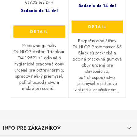
€39,02 bez DPH
Dodanie do 14 dní
Dodanie do 14 dní
DETAIL
DETAIL
Bezpečnostné čižmy
Pracovné gumáky
DUNLOP Protomastor S5
DUNLOP Acifort Tricolour
Black sú praktická a
O4 19521 sú odolná a
odolná pracovná gumová
hygienická pracovná obuv
obuv určená pre
určená pre potravinárstvo,
stavebníctvo,
spracovateľský priemysel,
poľnohospodárstvo,
poľnohospodárstvo a
priemysel a práce vo
mokré pracovné...
vlhkom a znečistenom...
Z
á
INFO PRE ZÁKAZNÍKOV
p