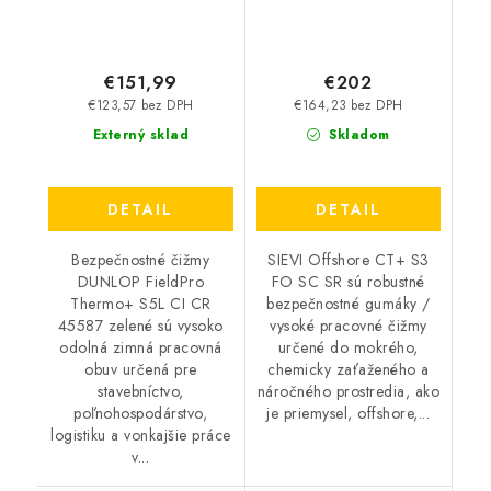
€151,99
€202
€123,57 bez DPH
€164,23 bez DPH
Externý sklad
Skladom
DETAIL
DETAIL
Bezpečnostné čižmy
SIEVI Offshore CT+ S3
DUNLOP FieldPro
FO SC SR sú robustné
Thermo+ S5L CI CR
bezpečnostné gumáky /
45587 zelené sú vysoko
vysoké pracovné čižmy
odolná zimná pracovná
určené do mokrého,
obuv určená pre
chemicky zaťaženého a
stavebníctvo,
náročného prostredia, ako
poľnohospodárstvo,
je priemysel, offshore,...
logistiku a vonkajšie práce
v...