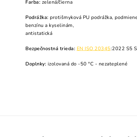
Farba:
zelená/čierna
Podrážka:
protišmyková PU podrážka, podmiene
benzínu a kyselinám,
antistatická
Bezpečnostná trieda:
EN ISO 20345
:2022 S5 S
Doplnky:
izolovaná do -50 °C - nezateplené