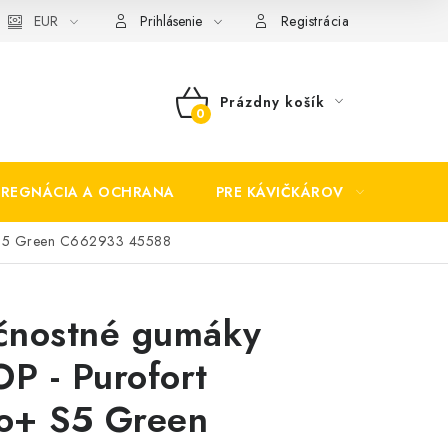
EUR
Prihlásenie
Registrácia
Prázdny košík
NÁKUPNÝ
KOŠÍK
PREGNÁCIA A OCHRANA
PRE KÁVIČKÁROV
BEZP
 S5 Green C662933 45588
čnostné gumáky
P - Purofort
o+ S5 Green