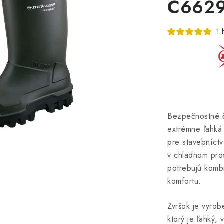
C6629
1 
Bezpečnostné 
extrémne ľahká
pre stavebníctv
v chladnom pros
potrebujú komb
komfortu.
Zvršok je vyro
ktorý je ľahký,