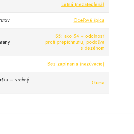
Letná (nezateplená)
rstov
Oceľová špica
S5: ako S4 + odolnosť
hrany
proti prepichnutiu, podošva
s dezénom
Bez zapínania (nazúvacie)
vršku – vrchný
Guma