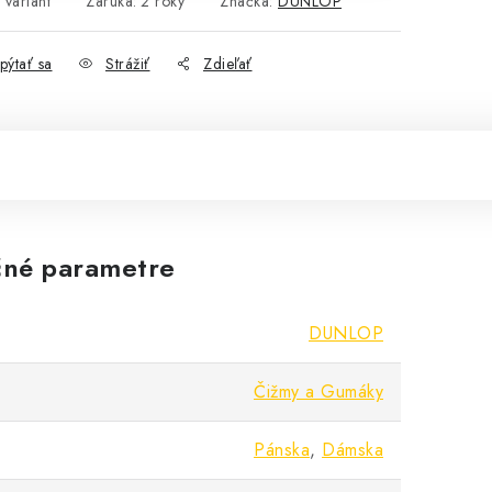
 variant
Záruka
:
2 roky
Značka:
DUNLOP
pýtať sa
Strážiť
Zdieľať
né parametre
DUNLOP
Čižmy a Gumáky
Pánska
,
Dámska