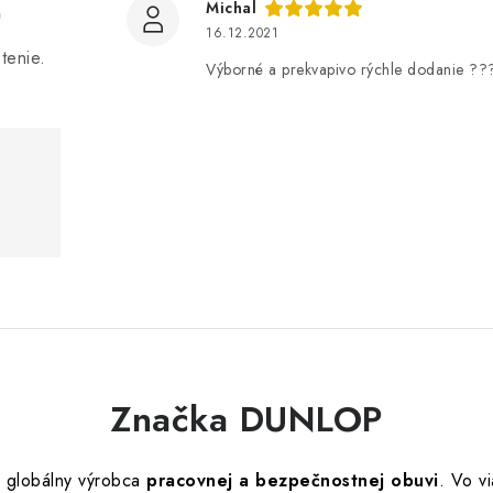
)
Michal
16.12.2021
tenie.
Výborné a prekvapivo rýchle dodanie ??
Značka DUNLOP
 globálny výrobca
pracovnej a bezpečnostnej obuvi
. Vo v