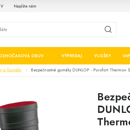
OV
Napíšte nám
OĽNOČASOVÁ OBUV
VÝPREDAJ
VLOŽKY
IM
y a Gumáky
Bezpečnostné gumáky DUNLOP - Purofort Thermo+
Bezpe
DUNLO
Therm