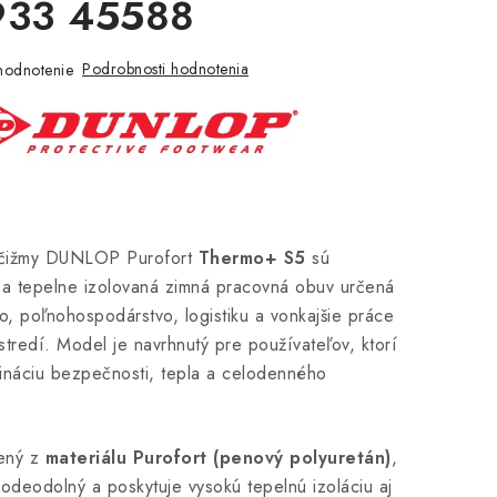
33 45588
Podrobnosti hodnotenia
hodnotenie
čižmy DUNLOP Purofort
Thermo+ S5
sú
 a tepelne izolovaná zimná pracovná obuv určená
o, poľnohospodárstvo, logistiku a vonkajšie práce
tredí. Model je navrhnutý pre používateľov, ktorí
ináciu bezpečnosti, tepla a celodenného
bený z
materiálu Purofort (penový polyuretán)
,
 vodeodolný a poskytuje vysokú tepelnú izoláciu aj