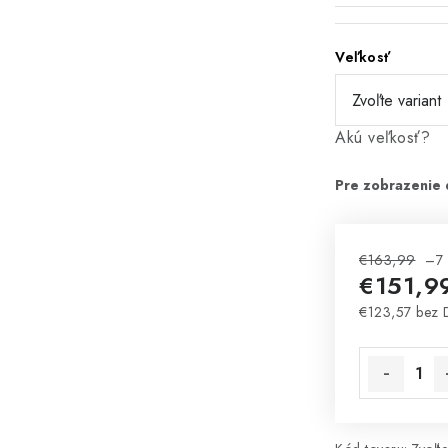
Veľkosť
Akú veľkosť?
€163,99
–7
€151,9
€123,57 bez
Jednotková 