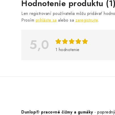
V
Hodnotenie produktu (1
ý
Len registrovaní používatelia môžu pridávať hodno
p
Prosím
prihláste sa
alebo sa
zaregistrujte
.
i
s
5,0
h
1 hodnotenie
o
d
n
o
t
e
n
í
Dunlop® pracovné čižmy a gumáky
- popredný