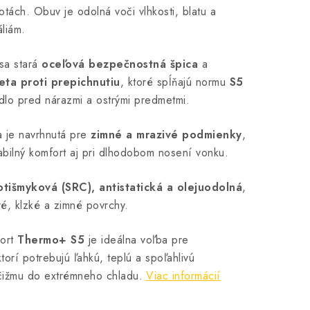
lotách. Obuv je odolná voči vlhkosti, blatu a
liám.
sa stará
oceľová bezpečnostná špica
a
eta proti prepichnutiu
, ktoré spĺňajú normu
S5
dlo pred nárazmi a ostrými predmetmi.
a je navrhnutá pre
zimné a mrazivé podmienky
,
abilný komfort aj pri dlhodobom nosení vonku.
otišmyková (SRC), antistatická a olejuodolná
,
é, klzké a zimné povrchy.
ort
Thermo+ S5
je ideálna voľba pre
torí potrebujú ľahkú, teplú a spoľahlivú
ižmu do extrémneho chladu.
Viac informácií