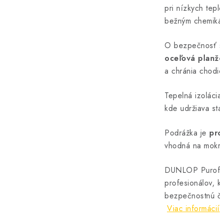
pri nízkych tep
bežným chemiká
O bezpečnosť 
oceľová planž
a chránia chodi
Tepelná izoláci
kde udržiava st
Podrážka je
pr
vhodná na mokr
DUNLOP Purof
profesionálov, k
bezpečnostnú č
Viac informácií