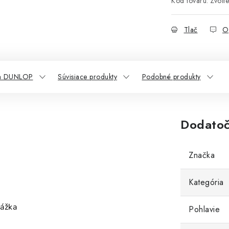
Kód tovaru:
Zvoľte
Tlač
O
a DUNLOP
Súvisiace produkty
Podobné produkty
Dodatoč
Značka
Kategória
rážka
Pohlavie