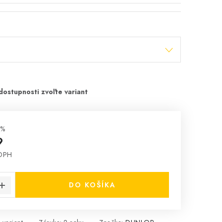
 %
9
 DPH
cena:
DO KOŠÍKA