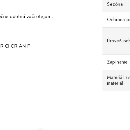
Sezóna
čne odolná voči olejom,
Ochrana p
Úroveň oc
R CI CR AN F
Zapínanie
Materiál z
materiál