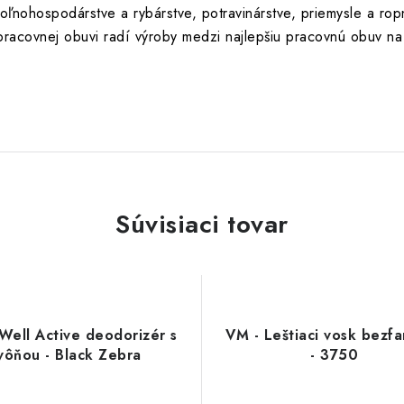
ľnohospodárstve a rybárstve, potravinárstve, priemysle a ro
 pracovnej obuvi radí výroby medzi najlepšiu pracovnú obuv na
Súvisiaci tovar
Well Active deodorizér s
VM - Leštiaci vosk bezf
vôňou - Black Zebra
- 3750