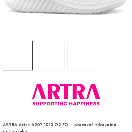
BLOG
KONTAKT
O NÁS
HODNOTENIE OBCHODU
OCHRANNÉ PRACOVNÉ POMÔCKY
ZNAČKY
Často kladené otázky
INFORMÁCIE PRE ZÁKAZNÍKOV
Napíšte nám
ARTRA Arica 6207 1010 O2 FO – pracovná zdravotná
poltopánka