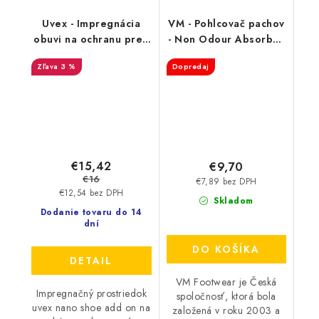
Uvex - Impregnácia
VM - Pohlcovač pachov
obuvi na ochranu pred
- Non Odour Absorber
premočením a
3501
3 %
Dopredaj
škvrnami 100 ml
9698/1
€15,42
€9,70
€16
€7,89 bez DPH
€12,54 bez DPH
Skladom
Dodanie tovaru do 14
dní
DO KOŠÍKA
DETAIL
VM Footwear je Česká
Impregnačný prostriedok
spoločnosť, ktorá bola
uvex nano shoe add on na
založená v roku 2003 a