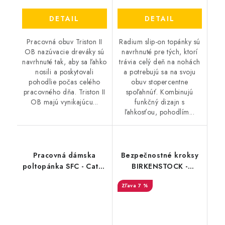
DETAIL
DETAIL
Pracovná obuv Triston II
Radium slip-on topánky sú
OB nazúvacie dreváky sú
navrhnuté pre tých, ktorí
navrhnuté tak, aby sa ľahko
trávia celý deň na nohách
nosili a poskytovali
a potrebujú sa na svoju
pohodlie počas celého
obuv stopercentne
pracovného dňa. Triston II
spoľahnúť. Kombinujú
OB majú vynikajúcu...
funkčný dizajn s
ľahkosťou, pohodlím...
Pracovná dámska
Bezpečnostné kroksy
poltopánka SFC - Cater
BIRKENSTOCK -
II čierna 40187
Birkenstock Alpro SB
7 %
SRC - 1516