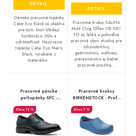
DETAIL
DETAIL
Dámske pracovné topánky
Pracovné kroksy SALIHA
Cater Eco Black sú ideálne
Multi Clog Offen OB SRC
pre tých, ktorí hľadajú
FO sú ľahká a pohodlná
kombináciu štýlu a
pracovná obuv vhodná pre
udržateľnosti. Nazúvacie
zdravotníctvo,
topánky Cater Eco Men's
gastronómiu, wellness,
Black, vyrobené z
potravinárstvo aj bežné
materiálov...
pracovné použitie,...
Pracovné pánske
Pracovné kroksy
poltopánky SFC -
BIRKENSTOCK - Profi-
Executive Wingtip
Birki 2.0 modrá
13 %
7 %
čierne 20301 - Akciová
152930
cena