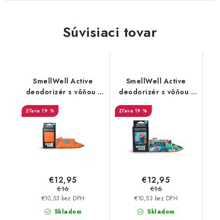
Súvisiaci tovar
SmellWell Active
SmellWell Active
deodorizér s vôňou -
deodorizér s vôňou -
Geometric Orange
Tropical Blue
19 %
19 %
€12,95
€12,95
€16
€16
€10,53 bez DPH
€10,53 bez DPH
Skladom
Skladom