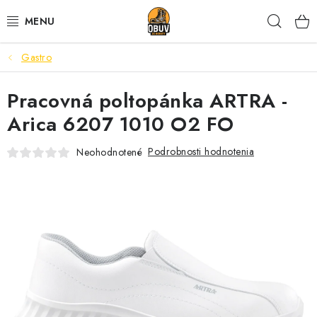
Prejsť
Hľad
na
obsah
Gastro
PRACOVNÁ A BEZPEČNOSTNÁ OBUV
Pracovná poltopánka ARTRA -
VOĽNOČASOVÁ OBUV
Arica 6207 1010 O2 FO
VÝPREDAJ
Podrobnosti hodnotenia
Neohodnotené
VLOŽKY
IMPREGNÁCIA A OCHRANA
PRE KÁVIČKÁROV
BEZPEČNOSTNÉ NORMY A SYMBOLY