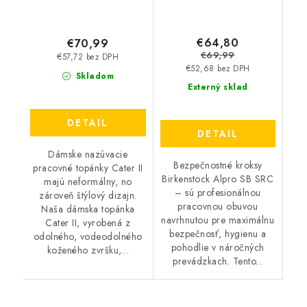
€64,80
€70,99
€69,99
€57,72 bez DPH
€52,68 bez DPH
Skladom
Externý sklad
DETAIL
DETAIL
Dámske nazúvacie
Bezpečnostné kroksy
pracovné topánky Cater II
Birkenstock Alpro SB SRC
majú neformálny, no
– sú profesionálnou
zároveň štýlový dizajn.
pracovnou obuvou
Naša dámska topánka
navrhnutou pre maximálnu
Cater II, vyrobená z
bezpečnosť, hygienu a
odolného, ​​vodeodolného
pohodlie v náročných
koženého zvršku,...
prevádzkach. Tento...