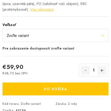
špice, uzavretá päta), FO (odolnosť voči olejom), SRC
(protišmykovosť).
Viac informácií
Veľkosť
€59,90
€48,70 bez DPH
Jednotková cena:
DO KOŠÍKA
Kód tovaru:
Zvoľte variant
Záruka
:
2 roky
Značka:
ARTRA