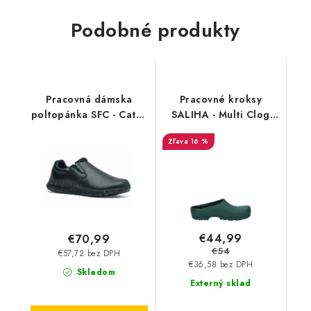
Podobné produkty
Pracovná dámska
Pracovné kroksy
poltopánka SFC - Cater
SALIHA - Multi Clog
II Eco čierna 42341
offen OB SRC FO
16 %
zelená - 15880
€44,99
€70,99
€54
€57,72 bez DPH
€36,58 bez DPH
Skladom
Externý sklad