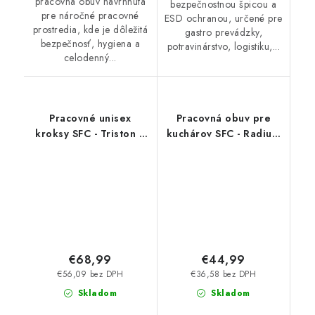
pracovná obuv navrhnutá
bezpečnostnou špicou a
pre náročné pracovné
ESD ochranou, určené pre
prostredia, kde je dôležitá
gastro prevádzky,
bezpečnosť, hygiena a
potravinárstvo, logistiku,...
celodenný...
Pracovné unisex
Pracovná obuv pre
kroksy SFC - Triston II
kuchárov SFC - Radium
čierna 80047
69578
€68,99
€44,99
€56,09 bez DPH
€36,58 bez DPH
Skladom
Skladom