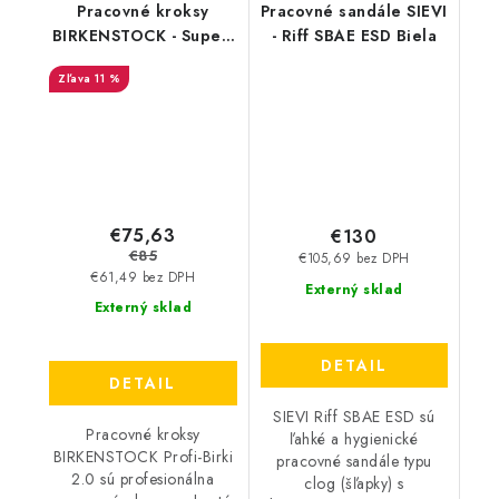
Pracovné kroksy
Pracovné sandále SIEVI
BIRKENSTOCK - Super-
- Riff SBAE ESD Biela
Birki 2.0 svetlo zelená
11 %
152926
€75,63
€130
€85
€105,69 bez DPH
€61,49 bez DPH
Externý sklad
Externý sklad
DETAIL
DETAIL
SIEVI Riff SBAE ESD sú
Pracovné kroksy
ľahké a hygienické
BIRKENSTOCK Profi-Birki
pracovné sandále typu
2.0 sú profesionálna
clog (šľapky) s