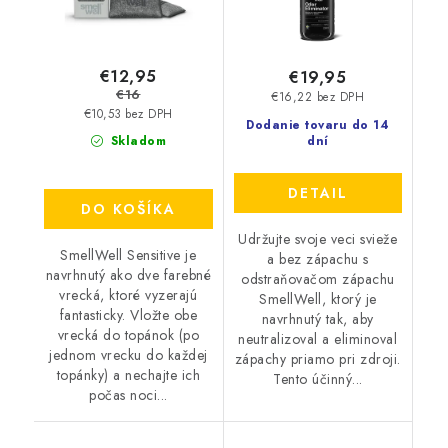
€12,95
€19,95
€16
€16,22 bez DPH
€10,53 bez DPH
Dodanie tovaru do 14
Skladom
dní
DETAIL
DO KOŠÍKA
Udržujte svoje veci svieže
SmellWell Sensitive je
a bez zápachu s
navrhnutý ako dve farebné
odstraňovačom zápachu
vrecká, ktoré vyzerajú
SmellWell, ktorý je
fantasticky. Vložte obe
navrhnutý tak, aby
vrecká do topánok (po
neutralizoval a eliminoval
jednom vrecku do každej
zápachy priamo pri zdroji.
topánky) a nechajte ich
Tento účinný...
počas noci...