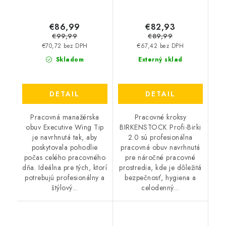
€86,99
€82,93
€99,99
€89,99
€70,72 bez DPH
€67,42 bez DPH
Skladom
Externý sklad
DETAIL
DETAIL
Pracovná manažérska
Pracovné kroksy
obuv Executive Wing Tip
BIRKENSTOCK Profi-Birki
je navrhnutá tak, aby
2.0 sú profesionálna
poskytovala pohodlie
pracovná obuv navrhnutá
počas celého pracovného
pre náročné pracovné
dňa. Ideálna pre tých, ktorí
prostredia, kde je dôležitá
potrebujú profesionálny a
bezpečnosť, hygiena a
štýlový...
celodenný...