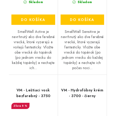
Skladom
Skladom
DO KOŠÍKA
DO KOŠÍKA
SmellWell Active je
SmellWell Sensitive je
navrhnutý ako dve farebné
navrhnutý ako dve farebné
vrecká, ktoré vyzerajú a
vrecká, ktoré vyzerajú
voňajú fantasticky. Vložte
fantasticky. Vložte obe
obe vrecká do topánok
vrecká do topánok (po
(po jednom vrecku do
jednom vrecku do každej
každej topánky) a nechajte
topánky) a nechajte ich
ich...
počas noci...
VM - Leštiaci vosk
VM - Hydrofóbny krém
bezfarebný - 3750
- 3700 - čierny
8 %