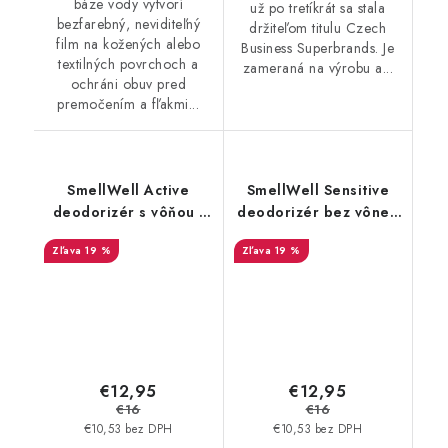
báze vody vytvorí
už po tretíkrát sa stala
bezfarebný, neviditeľný
držiteľom titulu Czech
film na kožených alebo
Business Superbrands. Je
textilných povrchoch a
zameraná na výrobu a...
ochráni obuv pred
premočením a fľakmi...
SmellWell Active
SmellWell Sensitive
deodorizér s vôňou -
deodorizér bez vône -
Leopard Blue
Green
19 %
19 %
€12,95
€12,95
€16
€16
€10,53 bez DPH
€10,53 bez DPH