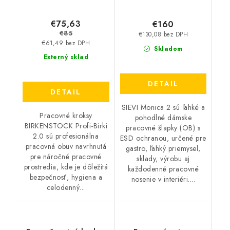
€75,63
€160
€85
€130,08 bez DPH
€61,49 bez DPH
Skladom
Externý sklad
DETAIL
DETAIL
SIEVI Monica 2 sú ľahké a
Pracovné kroksy
pohodlné dámske
BIRKENSTOCK Profi-Birki
pracovné šlapky (OB) s
2.0 sú profesionálna
ESD ochranou, určené pre
pracovná obuv navrhnutá
gastro, ľahký priemysel,
pre náročné pracovné
sklady, výrobu aj
prostredia, kde je dôležitá
každodenné pracovné
bezpečnosť, hygiena a
nosenie v interiéri....
celodenný...