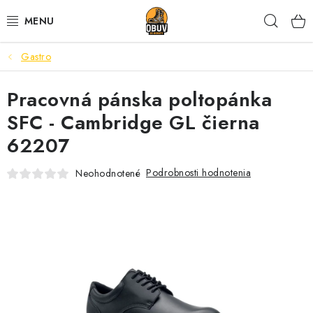
Prejsť
Hľad
na
obsah
Gastro
PRACOVNÁ A BEZPEČNOSTNÁ OBUV
Pracovná pánska poltopánka
VOĽNOČASOVÁ OBUV
SFC - Cambridge GL čierna
VÝPREDAJ
62207
VLOŽKY
Podrobnosti hodnotenia
Neohodnotené
IMPREGNÁCIA A OCHRANA
PRE KÁVIČKÁROV
BEZPEČNOSTNÉ NORMY A SYMBOLY