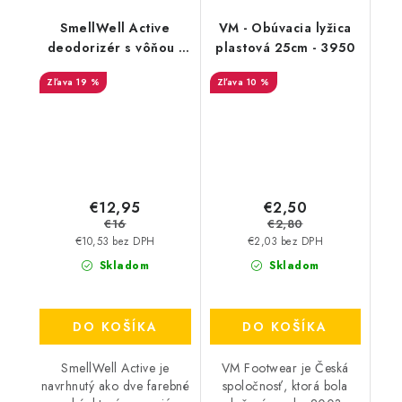
SmellWell Active
VM - Obúvacia lyžica
deodorizér s vôňou -
plastová 25cm - 3950
White Stripes
19 %
10 %
€12,95
€2,50
€16
€2,80
€10,53 bez DPH
€2,03 bez DPH
Skladom
Skladom
DO KOŠÍKA
DO KOŠÍKA
SmellWell Active je
VM Footwear je Česká
navrhnutý ako dve farebné
spoločnosť, ktorá bola