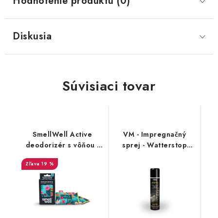
Hodnotenie produktu (0)
Diskusia
Súvisiaci tovar
SmellWell Active
VM - Impregnačný
deodorizér s vôňou -
sprej - Watterstop
Tropical Blue
3600
19 %