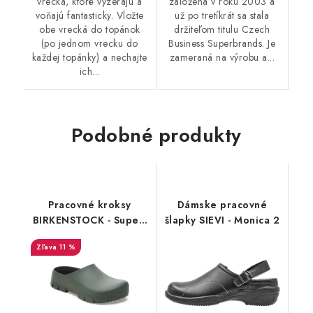
vrecká, ktoré vyzerajú a
založená v roku 2003 a
voňajú fantasticky. Vložte
už po tretíkrát sa stala
obe vrecká do topánok
držiteľom titulu Czech
(po jednom vrecku do
Business Superbrands. Je
každej topánky) a nechajte
zameraná na výrobu a...
ich...
Podobné produkty
Pracovné kroksy
Dámske pracovné
BIRKENSTOCK - Super-
šlapky SIEVI - Monica 2
Birki 2.0 zelená
11 %
152921