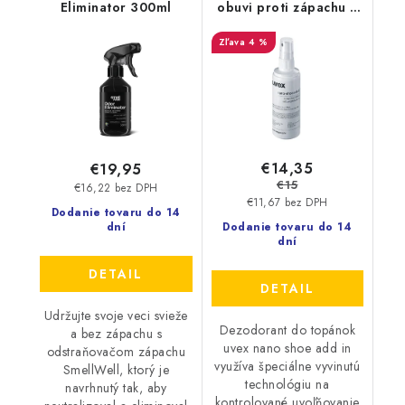
Eliminator 300ml
obuvi proti zápachu a
plesniam 125ml
4 %
9698/3
€14,35
€19,95
€15
€16,22 bez DPH
€11,67 bez DPH
Dodanie tovaru do 14
dní
Dodanie tovaru do 14
dní
DETAIL
DETAIL
Udržujte svoje veci svieže
Dezodorant do topánok
a bez zápachu s
uvex nano shoe add in
odstraňovačom zápachu
využíva špeciálne vyvinutú
SmellWell, ktorý je
technológiu na
navrhnutý tak, aby
kontrolované uvoľňovanie