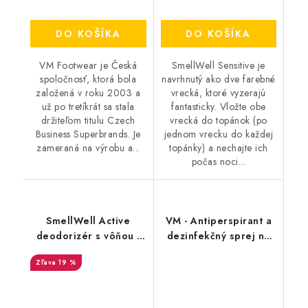
DO KOŠÍKA
DO KOŠÍKA
VM Footwear je Česká
SmellWell Sensitive je
spoločnosť, ktorá bola
navrhnutý ako dve farebné
založená v roku 2003 a
vrecká, ktoré vyzerajú
už po tretíkrát sa stala
fantasticky. Vložte obe
držiteľom titulu Czech
vrecká do topánok (po
Business Superbrands. Je
jednom vrecku do každej
zameraná na výrobu a...
topánky) a nechajte ich
počas noci...
SmellWell Active
VM - Antiperspirant a
deodorizér s vôňou -
dezinfekčný sprej na
Camo Green
topánky - FreshStep
19 %
2v1 3500