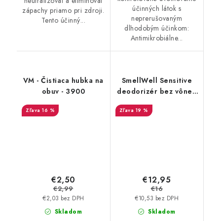
neutralizoval a eliminoval
účinných látok s
zápachy priamo pri zdroji.
neprerušovaným
Tento účinný...
dlhodobým účinkom:
Antimikrobiálne...
VM - Čistiaca hubka na
SmellWell Sensitive
obuv - 3900
deodorizér bez vône -
Blue
16 %
19 %
€2,50
€12,95
€2,99
€16
€2,03 bez DPH
€10,53 bez DPH
Skladom
Skladom