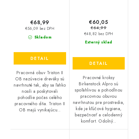
€60,05
€68,99
€64,99
€56,09 bez DPH
€48,82 bez DPH
Skladom
Externý sklad
DETAIL
DETAIL
Pracovná obuv Triston II
Pracovné kroksy
OB nazúvacie dreváky sú
Birkenstock Alpro sú
navrhnuté tak, aby sa ľahko
spoľahlivou a pohodlnou
nosili a poskytovali
pracovnou obuvou
pohodlie počas celého
navrhnutou pre prostredia,
pracovného dňa. Triston II
kde je kľúčová hygiena,
OB majú vynikajúcu...
bezpečnosť a celodenný
komfort. Odolný...