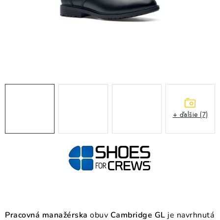
BLOG
KONTAKT
O NÁS
HODNOTENIE OBCHODU
OCHRANNÉ PRACOVNÉ POMÔCKY
+ ďalšie (7)
ZNAČKY
Často kladené otázky
INFORMÁCIE PRE ZÁKAZNÍKOV
Napíšte nám
Pracovná manažérska
obuv
Cambridge GL
je navrhnutá