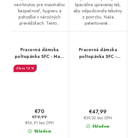
navrhnutou pre maximálnu
špeciálne upravenej tak,
bezpečnosť, hygienu a
aby odpudzovala tekutiny
pohodlie v náročných
z povrchu. Naše
prevádzkach. Tento...
patentované...
Pracovná dámska
Pracovná dámska
poltopánka SFC - Mary
poltopánka SFC -
Jane II čierna 3002 -
Liberty White Outsole
12 %
Akciová cena
čierna 35353
€70
€47,99
€79,99
€39,02 bez DPH
€56,91 bez DPH
Skladom
Skladom