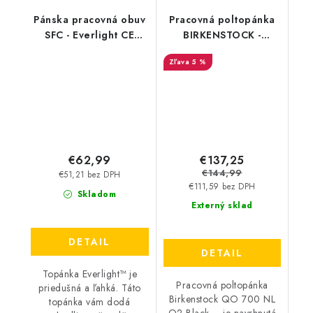
Pánska pracovná obuv
Pracovná poltopánka
SFC - Everlight CE
BIRKENSTOCK -
Biele 22274
Birkenstock QO 700
5 %
NL O2 Black - 24063
€137,25
€62,99
€144,99
€51,21 bez DPH
€111,59 bez DPH
Skladom
Externý sklad
DETAIL
DETAIL
Topánka Everlight™ je
Pracovná poltopánka
priedušná a ľahká. Táto
Birkenstock QO 700 NL
topánka vám dodá
O2 Black – je navrhnutá