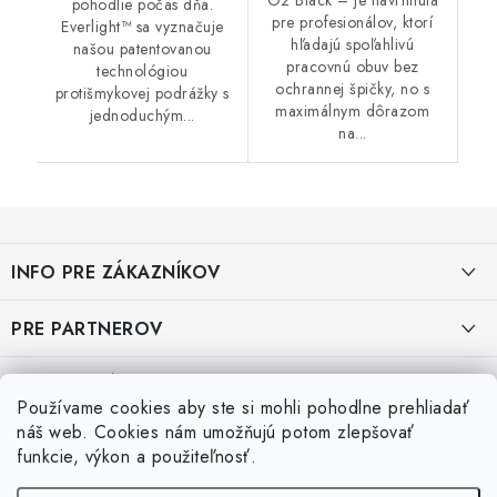
pohodlie počas dňa.
pre profesionálov, ktorí
Everlight™ sa vyznačuje
hľadajú spoľahlivú
našou patentovanou
pracovnú obuv bez
technológiou
ochrannej špičky, no s
protišmykovej podrážky s
maximálnym dôrazom
jednoduchým...
na...
Z
á
INFO PRE ZÁKAZNÍKOV
p
ä
AKO NAKUPOVAŤ
PRE PARTNEROV
t
i
OBCHODNÉ PODMIENKY
KATALÓG OBUVI A OPP ČERVA
VEĽKOSTNÉ TABUĽKY PRACOVNEJ OBUVI
e
Používame cookies aby ste si mohli pohodlne prehliadať
OCHRANA OSOBNÝCH ÚDAJOV
KATALÓG OBUVI A OPP CXS
Veľkostná tabuľka obuvi SKECHER
náš web. Cookies nám umožňujú potom zlepšovať
Posledné hodnotenie produktov
funkcie, výkon a použiteľnosť.
REKLAMAČNÝ FORMULÁR
KATALÓG OBUVI BIRKENSTOCK
Veľkostná tabuľka obuvi ARTRA