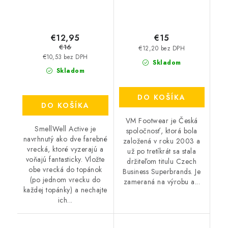
€12,95
€15
€16
€12,20 bez DPH
€10,53 bez DPH
Skladom
Skladom
DO KOŠÍKA
DO KOŠÍKA
VM Footwear je Česká
SmellWell Active je
spoločnosť, ktorá bola
navrhnutý ako dve farebné
založená v roku 2003 a
vrecká, ktoré vyzerajú a
už po tretíkrát sa stala
voňajú fantasticky. Vložte
držiteľom titulu Czech
obe vrecká do topánok
Business Superbrands. Je
(po jednom vrecku do
zameraná na výrobu a...
každej topánky) a nechajte
ich...