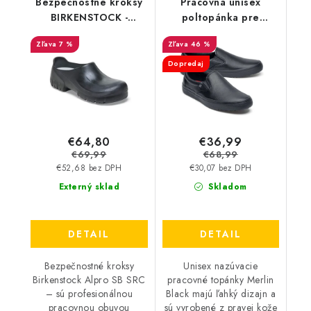
Bezpečnostné kroksy
Pracovná unisex
BIRKENSTOCK -
poltopánka pre
Birkenstock Alpro SB
čašníkov SFC - Merlin
7 %
46 %
SRC - 1516
Black 42224 -
DOPREDAJ
Dopredaj
€64,80
€36,99
€69,99
€68,99
€52,68 bez DPH
€30,07 bez DPH
Externý sklad
Skladom
DETAIL
DETAIL
Bezpečnostné kroksy
Unisex nazúvacie
Birkenstock Alpro SB SRC
pracovné topánky Merlin
– sú profesionálnou
Black majú ľahký dizajn a
pracovnou obuvou
sú vyrobené z pravej kože