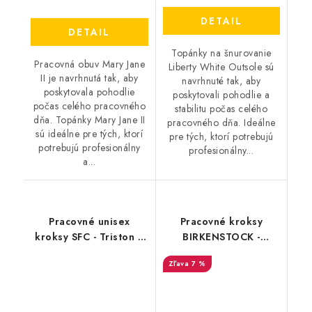
DETAIL
DETAIL
Topánky na šnurovanie
Pracovná obuv Mary Jane
Liberty White Outsole sú
II je navrhnutá tak, aby
navrhnuté tak, aby
poskytovala pohodlie
poskytovali pohodlie a
počas celého pracovného
stabilitu počas celého
dňa. Topánky Mary Jane II
pracovného dňa. Ideálne
sú ideálne pre tých, ktorí
pre tých, ktorí potrebujú
potrebujú profesionálny
profesionálny...
a...
Pracovné unisex
Pracovné kroksy
kroksy SFC - Triston II
BIRKENSTOCK -
čierna 80047
Birkenstock Alpro -
7 %
1512