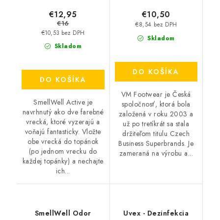
€12,95
€10,50
€16
€8,54 bez DPH
€10,53 bez DPH
Skladom
Skladom
DO KOŠÍKA
DO KOŠÍKA
VM Footwear je Česká
SmellWell Active je
spoločnosť, ktorá bola
navrhnutý ako dve farebné
založená v roku 2003 a
vrecká, ktoré vyzerajú a
už po tretíkrát sa stala
voňajú fantasticky. Vložte
držiteľom titulu Czech
obe vrecká do topánok
Business Superbrands. Je
(po jednom vrecku do
zameraná na výrobu a...
každej topánky) a nechajte
ich...
SmellWell Odor
Uvex - Dezinfekcia