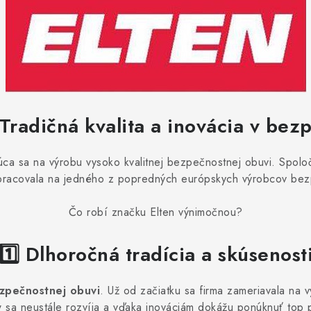
Tradičná kvalita a inovácia v bez
ca sa na výrobu vysoko kvalitnej bezpečnostnej obuvi. Spolo
racovala na jedného z popredných európskych výrobcov bezp
Čo robí značku Elten výnimočnou?
1️⃣ Dlhoročná tradícia a skúsenost
zpečnostnej obuvi
. Už od začiatku sa firma zameriavala na 
 sa neustále rozvíja a vďaka inováciám dokážu ponúknuť top p