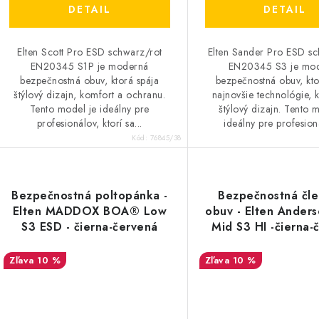
o
o
DETAIL
DETAIL
v
v
Elten Scott Pro ESD schwarz/rot
Elten Sander Pro ESD sc
EN20345 S1P je moderná
EN20345 S3 je mo
bezpečnostná obuv, ktorá spája
bezpečnostná obuv, kto
štýlový dizajn, komfort a ochranu.
najnovšie technológie, 
Tento model je ideálny pre
štýlový dizajn. Tento 
profesionálov, ktorí sa...
ideálny pre profesioná
Kód:
76845/38
Bezpečnostná poltopánka -
Bezpečnostná čl
Elten MADDOX BOA® Low
obuv - Elten Anders
S3 ESD - čierna-červená
Mid S3 HI -čierna-
35676
36643
10 %
10 %