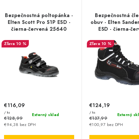
V
d
ý
e
Bezpečnostná poltopánka -
Bezpečnostná čl
p
Elten Scott Pro S1P ESD -
obuv - Elten Sande
n
čierna-červená 25640
ESD - čierna-če
i
36644
s
10 %
10 %
e
p
p
r
r
o
o
d
d
u
€116,09
€124,19
u
/ ks
/ ks
k
Externý sklad
Externý sk
k
€128,99
€137,99
€94,38 bez DPH
€100,97 bez DPH
t