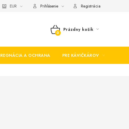
EUR
Prihlásenie
Registrácia
Prázdny košík
NÁKUPNÝ
KOŠÍK
PREGNÁCIA A OCHRANA
PRE KÁVIČKÁROV
BEZP