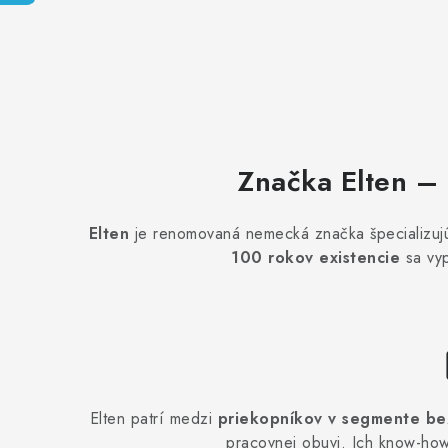
Značka Elten – 
Elten
je renomovaná nemecká značka špecializujú
100 rokov existencie
sa vyp
Elten patrí medzi
priekopníkov v segmente be
pracovnej obuvi. Ich know-how