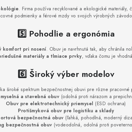
ekológie
. Firma používa recyklované a ekologické materiály, 
acovné podmienky a férové mzdy vo svojich výrobných závodo
5️⃣ Pohodlie a ergonómia
ý komfort pri nosení
. Obuv je navrhnutá tak, aby chránila 
priedušné materiály a tlmiace prvky
, vďaka čomu je vhodn
6️⃣ Široký výber modelov
úka široké spektrum bezpečnostnej obuvi pre rôzne pracovné p
emyselná a stavebná obuv
(odolná proti nárazom a prepichn
Obuv pre elektrotechnický priemysel
(ESD ochrana)
Protišmyková obuv pre logistiku a sklady
ortová bezpečnostná obuv
(ľahká, pohodlná, moderný diza
ing bezpečnostná obuv
(vodeodolná, odolná proti povetern