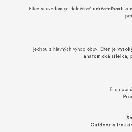
Elten si uvedomuje dôležitosť
udržateľnosti a 
pr
Jednou z hlavných výhod obuvi Elten je
vysok
anatomická stielka, 
Elten pon
Pri
Šp
Outdoor a trekk