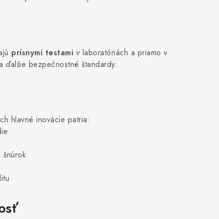
zajú
prísnymi testami
v laboratóriách a priamo v
 ďalšie bezpečnostné štandardy.
ch hlavné inovácie patria:
die
 šnúrok
itu
osť