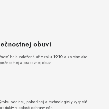
pečnostnej obuvi
čnosť bola založená už v roku
1910
a za viac ako
ečnostnej a pracovnej obuvi.
i
výrobu odolnej, pohodlnej a technologicky vyspelé
rodukty v oblasti ochrany nôh.