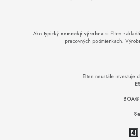
Ako typický
nemecký výrobca
si Elten zakladá
pracovných podmienkach. Výrob
Elten neustále investuje
E
BOA® 
Sa
4️