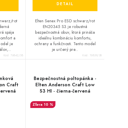
DETAIL
hwarz/rot
Elten Senex Pro ESD schwarz/rot
derná
EN20345 S3 je robustná
rá spája
bezpečnostná obuv, ktorá prináša
komfort a
ideálnu kombináciu komfortu,
model je
ochrany a funkčnosti. Tento model
lov,...
je určený pre...
Kód:
76842/38
Kód:
76839/38
enková
Bezpečnostná poltopánka -
on Craft
Elten Anderson Craft Low
červená
S3 HI - čierna-červená
35643
10 %