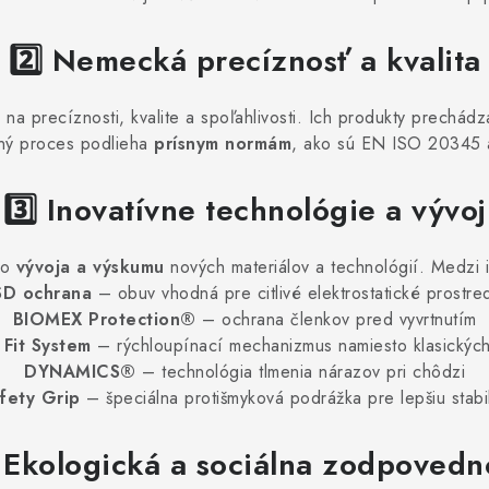
2️⃣ Nemecká precíznosť a kvalita
 na precíznosti, kvalite a spoľahlivosti. Ich produkty prechád
ný proces podlieha
prísnym normám
, ako sú EN ISO 20345 a
3️⃣ Inovatívne technológie a vývoj
 do
vývoja a výskumu
nových materiálov a technológií. Medzi i
SD ochrana
– obuv vhodná pre citlivé elektrostatické prostre
BIOMEX Protection®
– ochrana členkov pred vyvrtnutím
Fit System
– rýchloupínací mechanizmus namiesto klasických
DYNAMICS®
– technológia tlmenia nárazov pri chôdzi
fety Grip
– špeciálna protišmyková podrážka pre lepšiu stabil
⃣ Ekologická a sociálna zodpovedn