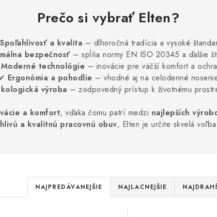
Prečo si vybrať Elten?
Spoľahlivosť a kvalita
– dlhoročná tradícia a vysoké štanda
málna bezpečnosť
– spĺňa normy EN ISO 20345 a ďalšie š
✔
Moderné technológie
– inovácie pre väčší komfort a ochr
✔
Ergonómia a pohodlie
– vhodné aj na celodenné noseni
Ekologická výroba
– zodpovedný prístup k životnému prostr
ovácie a komfort
, vďaka čomu patrí medzi
najlepších výrob
hlivú a kvalitnú pracovnú obuv
, Elten je určite skvelá voľb
R
NAJPREDÁVANEJŠIE
NAJLACNEJŠIE
NAJDRAHŠ
a