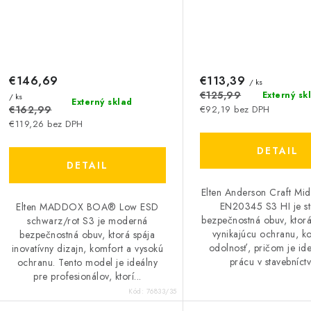
€146,69
€113,39
/ ks
€125,99
Externý sk
/ ks
Externý sklad
€162,99
€92,19 bez DPH
€119,26 bez DPH
DETAIL
DETAIL
Elten Anderson Craft M
EN20345 S3 HI je s
Elten MADDOX BOA® Low ESD
bezpečnostná obuv, ktorá
schwarz/rot S3 je moderná
vynikajúcu ochranu, k
bezpečnostná obuv, ktorá spája
odolnosť, pričom je id
inovatívny dizajn, komfort a vysokú
prácu v stavebníctve
ochranu. Tento model je ideálny
pre profesionálov, ktorí...
Kód:
76833/35