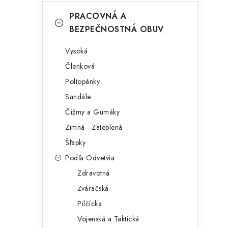
č
e
PRACOVNÁ A
n
g
BEZPEČNOSTNÁ OBUV
ý
ó
Vysoká
i
p
r
Členková
a
i
Poltopánky
e
n
Sandále
Čižmy a Gumáky
e
Zimná - Zateplená
l
Šľapky
Podľa Odvetvia
Zdravotná
Zváračská
Pilčícka
t
Vojenská a Taktická