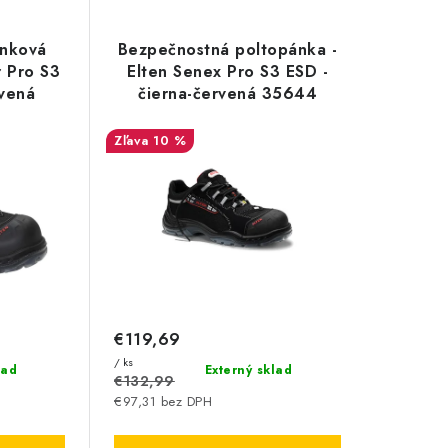
enková
Bezpečnostná poltopánka -
r Pro S3
Elten Senex Pro S3 ESD -
rvená
čierna-červená 35644
10 %
€119,69
/ ks
lad
Externý sklad
€132,99
€97,31 bez DPH