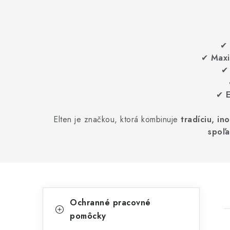
✔
✔
Maxi
✔
Elten je značkou, ktorá kombinuje
tradíciu, in
spoľa
B
K
Preskočiť
Ochranné pracovné
kategórie
a
o
pomôcky
t