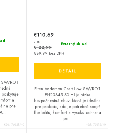
€110,69
lad
/ ks
Externý sklad
€122,99
€89,99 bez DPH
DETAIL
id SW/ROT
tredná
Elten Anderson Craft Low SW/ROT
 poskytuje
EN20345 S3 HI je nízka
omfort a
bezpečnostná obuv, ktorá je ideálna
eálna pre
pre profesie, kde je potrebné spojiť
,...
flexibilitu, komfort a vysokú ochranu
pri...
Kód:
76821/40
Kód:
76815/40