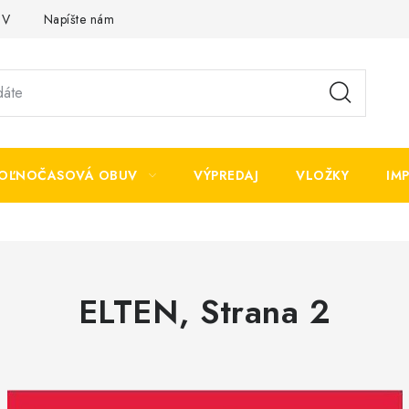
OV
Napíšte nám
OĽNOČASOVÁ OBUV
VÝPREDAJ
VLOŽKY
IM
ELTEN
, Strana 2