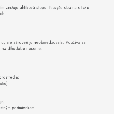
čím znižuje uhlíkovú stopu. Navyše dbá na etické
ch.
nohu, ale zároveň ju neobmedzovala. Používa sa
á na dlhodobé nosenie.
rostredia:
utiu)
jn)
ostným podmienkam)