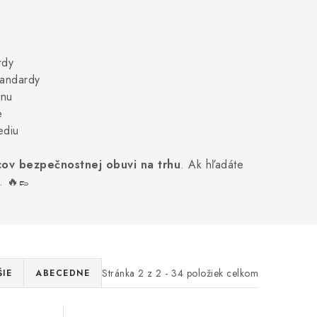
rdy
tandardy
anu
e
ediu
cov bezpečnostnej obuvi na trhu
. Ak hľadáte
a. 🔥👞
Stránka
2
z
2
-
34
položiek celkom
IE
ABECEDNE