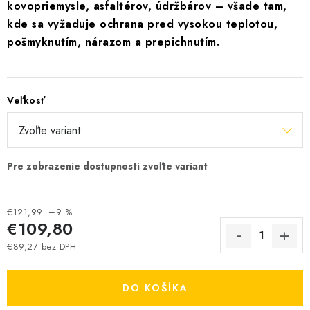
kovopriemysle, asfaltérov, údržbárov – všade tam,
kde sa vyžaduje ochrana pred vysokou teplotou,
pošmyknutím, nárazom a prepichnutím.
Veľkosť
€121,99
–9 %
€109,80
€89,27 bez DPH
Jednotková cena:
DO KOŠÍKA