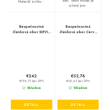
deň. Tento model je
Materiál zvršku:...
určený pre...
Bezpečnostná
Bezpečnostná
členková obuv SIEVI -
členková obuv Cerva
ViperX High+ S3S
Raven XT S1 SRC -
čierna-modrá
€242
€32,76
€196,75 bez DPH
€26,63 bez DPH
Skladom
Skladom
DETAIL
DETAIL