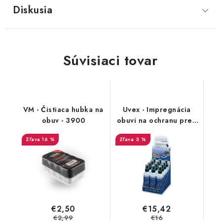
Diskusia
Súvisiaci tovar
VM - Čistiaca hubka na
Uvex - Impregnácia
obuv - 3900
obuvi na ochranu pred
premočením a
16 %
3 %
škvrnami 100 ml
9698/1
€2,50
€15,42
€2,99
€16