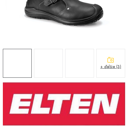
BLOG
KONTAKT
O NÁS
HODNOTENIE OBCHODU
OCHRANNÉ PRACOVNÉ POMÔCKY
+ ďalšie (3)
ZNAČKY
Často kladené otázky
INFORMÁCIE PRE ZÁKAZNÍKOV
Napíšte nám