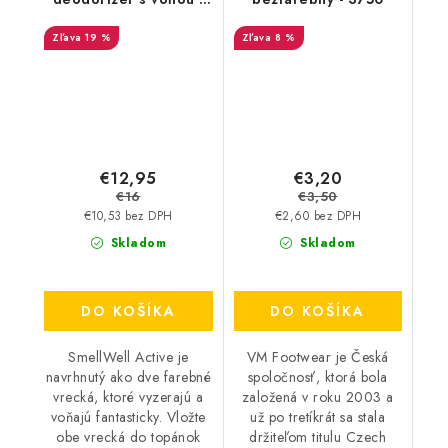
Black Zebra
19 %
8 %
€12,95
€3,20
€16
€3,50
€10,53 bez DPH
€2,60 bez DPH
Skladom
Skladom
DO KOŠÍKA
DO KOŠÍKA
SmellWell Active je
VM Footwear je Česká
navrhnutý ako dve farebné
spoločnosť, ktorá bola
vrecká, ktoré vyzerajú a
založená v roku 2003 a
voňajú fantasticky. Vložte
už po tretíkrát sa stala
obe vrecká do topánok
držiteľom titulu Czech