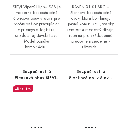
SIEVI ViperX High+ S3S je
RAVEN XT S1 SRC –
moderná bezpečnostná
členková bezpečnostná
členková obuv určená pre
obuv, ktorá kombinuje
profesionálov pracujúcich
pevnú konštrukciu, vysoký
v priemysle, logistike,
komfort a moderný dizajn,
skladoch aj stavebníctve.
ideálna pre každodenné
Model ponúka
pracovné nasadenie v
kombináciu...
rôznych...
Bezpečnostná
Bezpečnostná
členková obuv SIEVI -
členková obuv Sievi -
Racer Ecotech H S3L
Zone 2 High+ S3
11 %