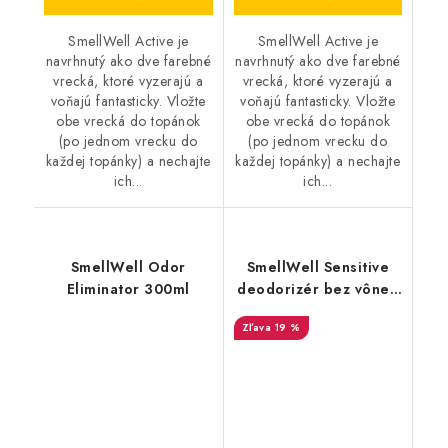
SmellWell Active je
SmellWell Active je
navrhnutý ako dve farebné
navrhnutý ako dve farebné
vrecká, ktoré vyzerajú a
vrecká, ktoré vyzerajú a
voňajú fantasticky. Vložte
voňajú fantasticky. Vložte
obe vrecká do topánok
obe vrecká do topánok
(po jednom vrecku do
(po jednom vrecku do
každej topánky) a nechajte
každej topánky) a nechajte
ich...
ich...
SmellWell Odor
SmellWell Sensitive
Eliminator 300ml
deodorizér bez vône -
Blue
19 %