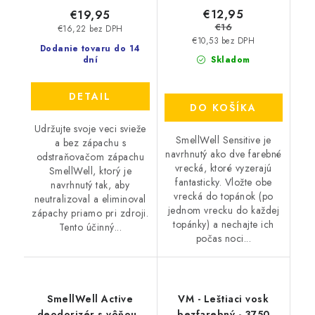
€12,95
€19,95
€16
€16,22 bez DPH
€10,53 bez DPH
Dodanie tovaru do 14
dní
Skladom
DETAIL
DO KOŠÍKA
Udržujte svoje veci svieže
SmellWell Sensitive je
a bez zápachu s
navrhnutý ako dve farebné
odstraňovačom zápachu
vrecká, ktoré vyzerajú
SmellWell, ktorý je
fantasticky. Vložte obe
navrhnutý tak, aby
vrecká do topánok (po
neutralizoval a eliminoval
jednom vrecku do každej
zápachy priamo pri zdroji.
topánky) a nechajte ich
Tento účinný...
počas noci...
SmellWell Active
VM - Leštiaci vosk
deodorizér s vôňou -
bezfarebný - 3750