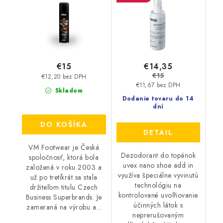
€14,35
€15
€15
€12,20 bez DPH
€11,67 bez DPH
Skladom
Dodanie tovaru do 14
dní
DO KOŠÍKA
DETAIL
VM Footwear je Česká
Dezodorant do topánok
spoločnosť, ktorá bola
uvex nano shoe add in
založená v roku 2003 a
využíva špeciálne vyvinutú
už po tretíkrát sa stala
technológiu na
držiteľom titulu Czech
kontrolované uvoľňovanie
Business Superbrands. Je
účinných látok s
zameraná na výrobu a...
neprerušovaným