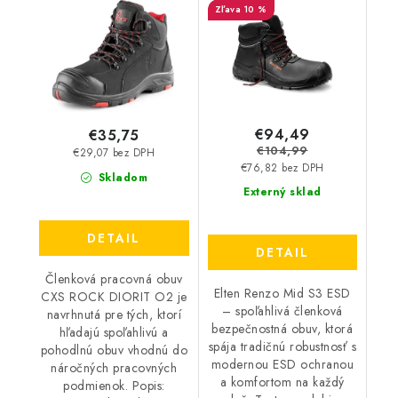
10 %
čierna 36641
€94,49
€35,75
€104,99
€29,07 bez DPH
€76,82 bez DPH
Skladom
Externý sklad
DETAIL
DETAIL
Členková pracovná obuv
Elten Renzo Mid S3 ESD
CXS ROCK DIORIT O2 je
– spoľahlivá členková
navrhnutá pre tých, ktorí
bezpečnostná obuv, ktorá
hľadajú spoľahlivú a
spája tradičnú robustnosť s
pohodlnú obuv vhodnú do
modernou ESD ochranou
náročných pracovných
a komfortom na každý
podmienok. Popis: