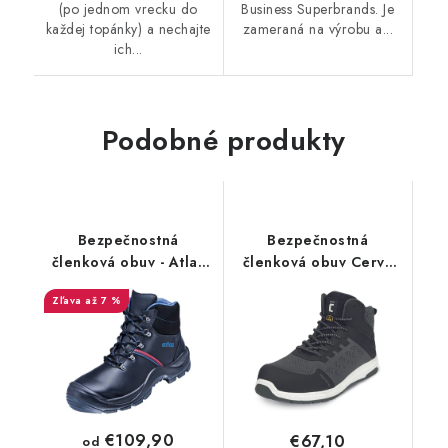
(po jednom vrecku do
Business Superbrands. Je
každej topánky) a nechajte
zameraná na výrobu a...
ich...
Podobné produkty
Bezpečnostná
Bezpečnostná
členková obuv - Atlas
členková obuv Cerva
Anatomic Bau 500 UK
Duvaag S1PS ESD SR -
až 7 %
Weite 12 S3 - čierna
sivé
36962
€109,90
€67,10
od