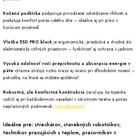
Kožená podšívka
podporuje prirodzené odvádzanie vlhkosti a
poskytuje komfort počas celého dňa – ideálna aj pri práci v
horúcom prostredí.
Vložka ESD PRO black
je ergonomická, priedušná a vhodná do
elektrostaticky citlivých priestorov – funkčnosť aj ochrana v jednom.
Vysoká odolnosť voči prepichnutiu a absorpcia energie v
päte
výrazne znižujú riziko úrazu aj únavu pri dlhodobom nosení –
pohodlie, na ktoré sa môžete spoľahnúť.
Robustná, ale komfortná konštrukcia
zaručuje, že topánka
vydrží aj pri každodennom nasadení v náročnom teréne a počas
nepriaznivých podmienok.
Viac informácií
Ideálne pre:
strechárov
, stavebných robotníkov,
technikov pracujúcich s teplom, pracovníkov v