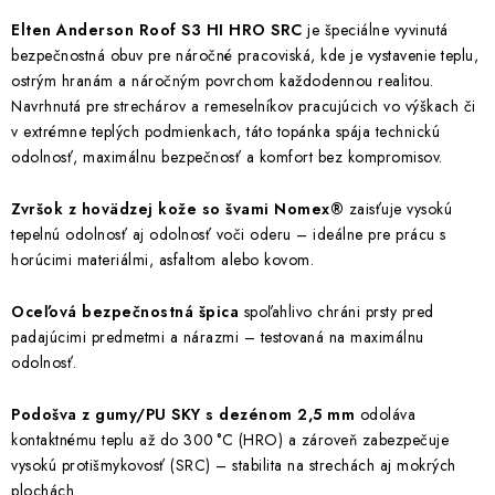
Elten Anderson Roof S3 HI HRO SRC
je špeciálne vyvinutá
bezpečnostná obuv pre náročné pracoviská, kde je vystavenie teplu,
ostrým hranám a náročným povrchom každodennou realitou.
Navrhnutá pre strechárov a remeselníkov pracujúcich vo výškach či
v extrémne teplých podmienkach, táto topánka spája technickú
odolnosť, maximálnu bezpečnosť a komfort bez kompromisov.
Zvršok z hovädzej kože so švami Nomex®
zaisťuje vysokú
tepelnú odolnosť aj odolnosť voči oderu – ideálne pre prácu s
horúcimi materiálmi, asfaltom alebo kovom.
Oceľová bezpečnostná špica
spoľahlivo chráni prsty pred
padajúcimi predmetmi a nárazmi – testovaná na maximálnu
odolnosť.
Podošva z gumy/PU SKY s dezénom 2,5 mm
odoláva
kontaktnému teplu až do 300 °C (HRO) a zároveň zabezpečuje
vysokú protišmykovosť (SRC) – stabilita na strechách aj mokrých
plochách.