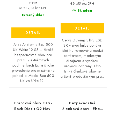
€119
€54,55 bez DPH
od €89,35 bez DPH
Skladom
Externý sklad
DETAIL
DETAIL
Cerva Duvaag S1PS ESD
Atlas Anatomic Bau 500
SR v sivej farbe ponúka
UK Weite 12 S3 – široká
ideálnu rovnováhu medzi
bezpečnostná obuv pre
komfortom, moderným
prácu v extrémnych
dizajnom a vysokou
podmienkach Extra široké
úrovňou ochrany. Táto
prevedenie pre maximálne
ľahká členková obuv je
pohodlie. Model Bau 500
určená predovšetkým pre...
UK vo šírke 12...
Pracovná obuv CXS -
Bezpečnostná
Rock Diorit O2 Nový
členková obuv - Elten
Design
Renzo Mid S3 ESD -