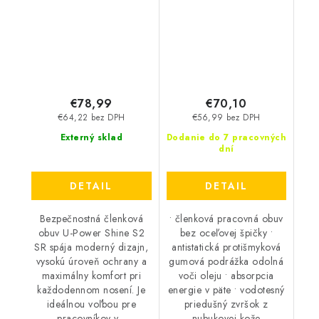
bežové
€78,99
€70,10
€64,22 bez DPH
€56,99 bez DPH
Externý sklad
Dodanie do 7 pracovných
dní
DETAIL
DETAIL
Bezpečnostná členková
• členková pracovná obuv
obuv U-Power Shine S2
bez oceľovej špičky •
SR spája moderný dizajn,
antistatická protišmyková
vysokú úroveň ochrany a
gumová podrážka odolná
maximálny komfort pri
voči oleju • absorpcia
každodennom nosení. Je
energie v päte • vodotesný
ideálnou voľbou pre
priedušný zvršok z
pracovníkov v...
nubukovej kože