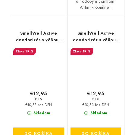
dlhodobým účinkom:
Antimikrobiálne...
SmellWell Active
SmellWell Active
deodorizér s vôňou -
deodorizér s vôňou -
White Stripes
Tropical Blue
19 %
19 %
€12,95
€12,95
€16
€16
€10,53 bez DPH
€10,53 bez DPH
Skladom
Skladom
DO KOŠÍKA
DO KOŠÍKA