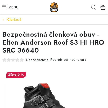
Prejsť
Hľad
na
obsah
Členková
PRACOVNÁ A BEZPEČNOSTNÁ OBUV
Bezpečnostná členková obuv -
VOĽNOČASOVÁ OBUV
Elten Anderson Roof S3 HI HRO
VÝPREDAJ
SRC 36640
VLOŽKY
Podrobnosti hodnotenia
Neohodnotené
IMPREGNÁCIA A OCHRANA
9 %
PRE KÁVIČKÁROV
BEZPEČNOSTNÉ NORMY A SYMBOLY