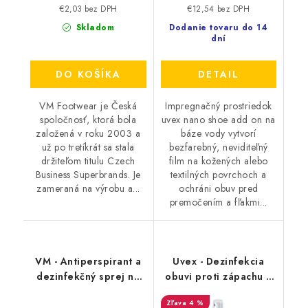
€2,03 bez DPH
€12,54 bez DPH
Skladom
Dodanie tovaru do 14
dní
DO KOŠÍKA
DETAIL
VM Footwear je Česká
Impregnačný prostriedok
spoločnosť, ktorá bola
uvex nano shoe add on na
založená v roku 2003 a
báze vody vytvorí
už po tretíkrát sa stala
bezfarebný, neviditeľný
držiteľom titulu Czech
film na kožených alebo
Business Superbrands. Je
textilných povrchoch a
zameraná na výrobu a...
ochráni obuv pred
premočením a fľakmi...
VM - Antiperspirant a
Uvex - Dezinfekcia
dezinfekčný sprej na
obuvi proti zápachu a
topánky - FreshStep
plesniam 125ml
4 %
2v1 3500
9698/3