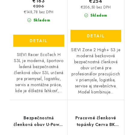
€183
€254
€206
€206,50 bez DPH
€148,78 bez DPH
Skladom
Skladom
DETAIL
DETAIL
SIEVI Zone 2 High+ S3 je
SIEVI Racer EcoTech H
moderná bezkovová
S3L je moderná, športovo
bezpečnostná členková
ladená bezpečnostná
obuv určená pre
členková obuv S3L určená
profesionálov pracujúcich
pre priemysel, logistiku,
v priemysle, logistike,
servis a montážne práce,
servise aj stavebníctve.
kde je dôležitá ľahkosť,...
Model kombinuje...
Bezpečnostná
Pracovné členkové
členková obuv U-Power
topánky Cerva BK
- Shine S2 SR 22282
Farmer O1 SRC -