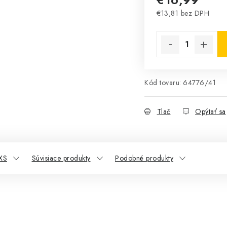
€13,81 bez DPH
Jednotková cena:
Kód tovaru:
64776/41
Tlač
Opýtať sa
XS
Súvisiace produkty
Podobné produkty