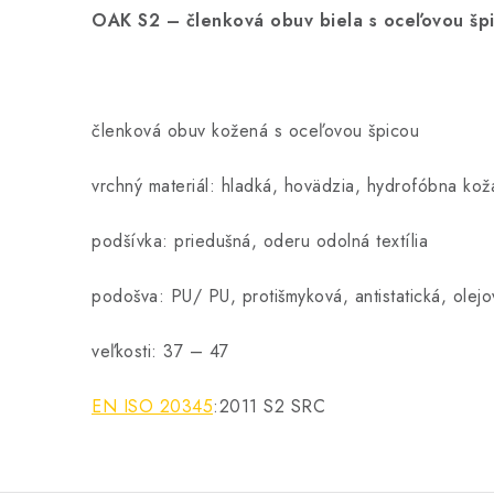
OAK S2 – členková obuv biela s oceľovou šp
členková obuv kožená s oceľovou špicou
vrchný materiál: hladká, hovädzia, hydrofóbna ko
podšívka: priedušná, oderu odolná textília
podošva: PU/ PU, protišmyková, antistatická, olej
veľkosti: 37 – 47
EN ISO 20345
:2011 S2 SRC