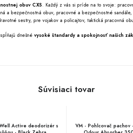
čnostnej obuv CXS
. Každý z vás si príde na to svoje: praco
vná a bezpečnostná obuv, pracovné a bezpečnostné sandále, 
ravotné sestry, pre vojakov a policajtov, taktická pracovná ob
 spĺňajú dnešné
vysoké štandardy a spokojnosť našich zá
Súvisiaci tovar
Well Active deodorizér s
VM - Pohlcovač pachov 
vôňou - Black Zebra
Odour Absorber 35