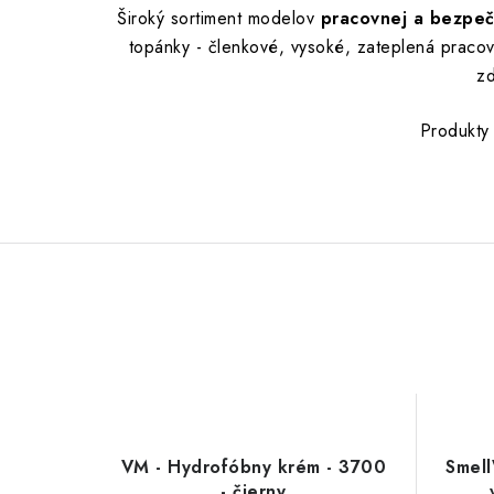
Široký sortiment modelov
pracovnej a bezpe
topánky - členkové, vysoké, zateplená praco
zd
Produkty
VM - Hydrofóbny krém - 3700
Smell
- čierny