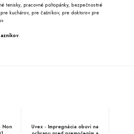
vné tenisky, pracovné poltopánky, bezpečnostné
pre kuchárov, pre čašníkov, pre doktorov pre
uv.
kazníkov
.
- Non
Uvex - Impregnácia obuvi na
01
ochranu pred premočením a