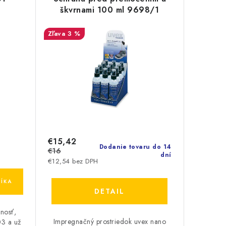
škvrnami 100 ml 9698/1
3 %
€15,42
Dodanie tovaru do 14
€16
dní
€12,54 bez DPH
ÍKA
DETAIL
nosť,
Impregnačný prostriedok uvex nano
03 a už