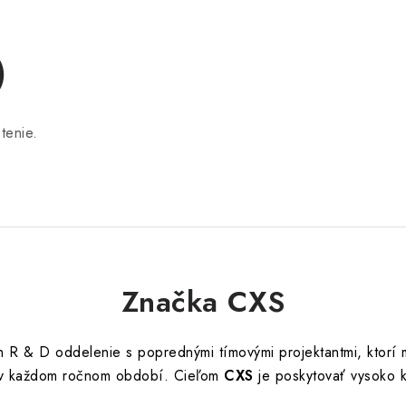
)
tenie.
Značka CXS
h R & D oddelenie s poprednými tímovými projektantmi, ktorí
y v každom ročnom období. C
ieľom
CXS
je poskytovať vysoko k