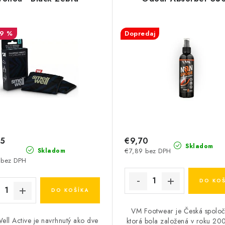
19 %
Dopredaj
95
€9,70
Skladom
€7,89 bez DPH
Skladom
 bez DPH
DO KOŠ
DO KOŠÍKA
VM Footwear je Česká spoloč
ell Active je navrhnutý ako dve
ktorá bola založená v roku 20