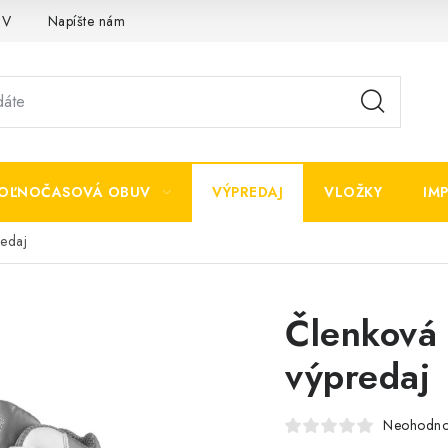
OV
Napíšte nám
OĽNOČASOVÁ OBUV
VÝPREDAJ
VLOŽKY
IM
edaj
Členková
výpredaj
Neohodno