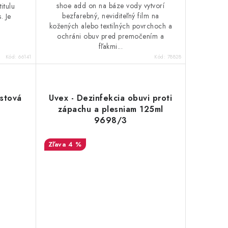
shoe add on na báze vody vytvorí
titulu
bezfarebný, neviditeľný film na
. Je
kožených alebo textilných povrchoch a
ochráni obuv pred premočením a
fľakmi...
Kód:
66141
Kód:
78828
astová
Uvex - Dezinfekcia obuvi proti
zápachu a plesniam 125ml
9698/3
4 %