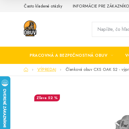
Prejsť
Často kladené otázky
INFORMÁCIE PRE ZÁKAZNÍK
na
obsah
PRACOVNÁ A BEZPEČNOSTNÁ OBUV
V
Domov
VÝPREDAJ
Členková obuv CXS OAK S2 - výpr
52 %