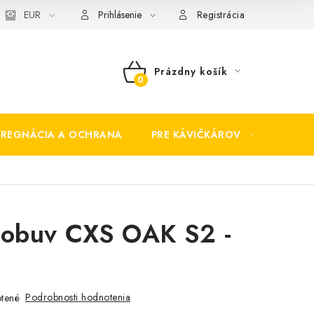
EUR
Prihlásenie
Registrácia
Prázdny košík
NÁKUPNÝ
KOŠÍK
PREGNÁCIA A OCHRANA
PRE KÁVIČKÁROV
BEZP
 obuv CXS OAK S2 -
Podrobnosti hodnotenia
tené