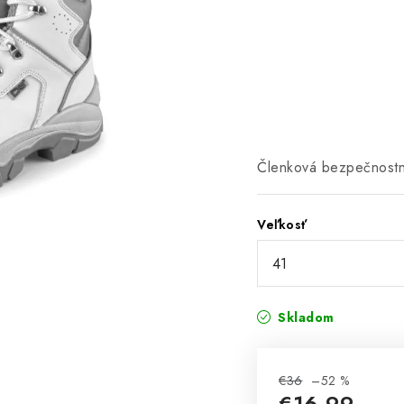
Členková bezpečnostn
Veľkosť
Skladom
€36
–52 %
€16,99