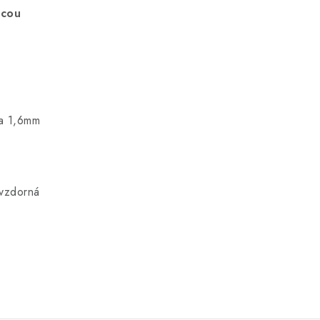
icou
ža 1,6mm
ovzdorná