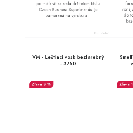
far
po tretíkrát sa stala držiteľom titulu
voňajú
Czech Business Superbrands. Je
do t
zameraná na výrobu a...
kaž
Kód:
66168
VM - Leštiaci vosk bezfarebný
Smell
- 3750
v
8 %