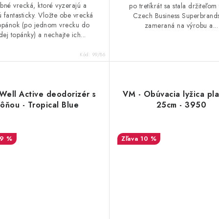
ebné vrecká, ktoré vyzerajú a
po tretíkrát sa stala držiteľom 
 fantasticky. Vložte obe vrecká
Czech Business Superbrands
opánok (po jednom vrecku do
zameraná na výrobu a...
dej topánky) a nechajte ich...
Kód:
99/86
Well Active deodorizér s
VM - Obúvacia lyžica pl
ôňou - Tropical Blue
25cm - 3950
19 %
10 %