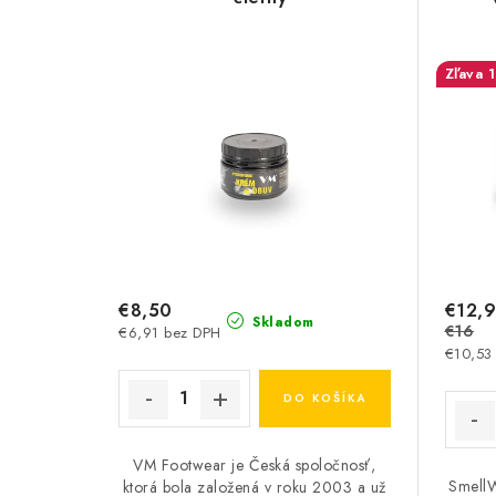
€8,50
€12,
Skladom
€16
€6,91 bez DPH
€10,53
DO KOŠÍKA
VM Footwear je Česká spoločnosť,
SmellW
ktorá bola založená v roku 2003 a už