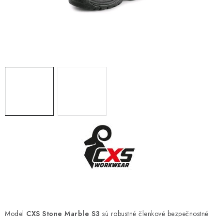
BLOG
KONTAKT
O NÁS
HODNOTENIE OBCHODU
OCHRANNÉ PRACOVNÉ POMÔCKY
ZNAČKY
Často kladené otázky
INFORMÁCIE PRE ZÁKAZNÍKOV
Napíšte nám
Model
CXS Stone Marble S3
sú robustné členkové bezpečnostné