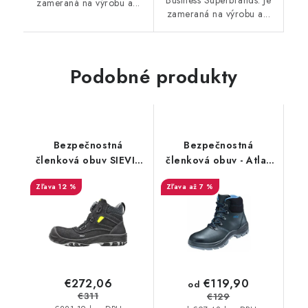
Business Superbrands. Je
zameraná na výrobu a...
zameraná na výrobu a...
Podobné produkty
Bezpečnostná
Bezpečnostná
členková obuv SIEVI -
členková obuv - Atlas
Roller High+ S3 BOA
Duo Soft 725 S3 HI
12 %
až 7 %
HRO W12 - čierna
36997
€272,06
€119,90
od
€311
€129