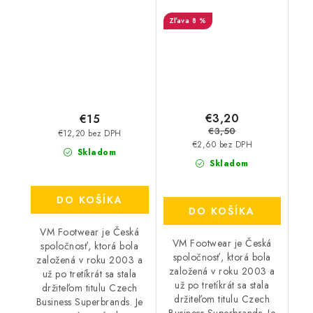
topánky - FreshStep
8 %
2v1 3500
€3,20
€15
€3,50
€12,20 bez DPH
€2,60 bez DPH
Skladom
Skladom
DO KOŠÍKA
DO KOŠÍKA
VM Footwear je Česká
VM Footwear je Česká
spoločnosť, ktorá bola
spoločnosť, ktorá bola
založená v roku 2003 a
založená v roku 2003 a
už po tretíkrát sa stala
už po tretíkrát sa stala
držiteľom titulu Czech
držiteľom titulu Czech
Business Superbrands. Je