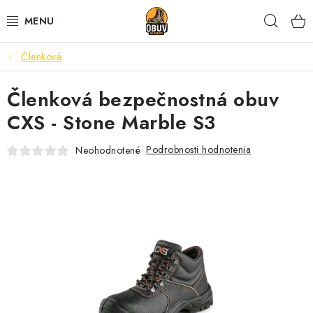
Prejsť
Hľad
na
obsah
Členková
PRACOVNÁ A BEZPEČNOSTNÁ OBUV
Členková bezpečnostná obuv
VOĽNOČASOVÁ OBUV
CXS - Stone Marble S3
VÝPREDAJ
Podrobnosti hodnotenia
Neohodnotené
VLOŽKY
IMPREGNÁCIA A OCHRANA
PRE KÁVIČKÁROV
BEZPEČNOSTNÉ NORMY A SYMBOLY