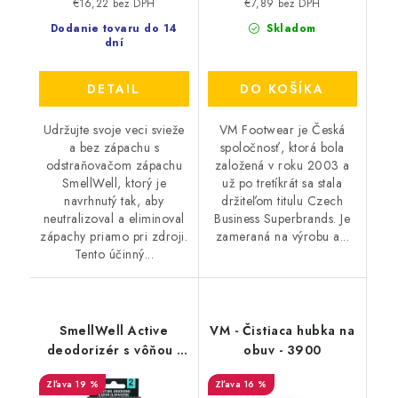
€16,22 bez DPH
€7,89 bez DPH
Dodanie tovaru do 14
Skladom
dní
DETAIL
DO KOŠÍKA
Udržujte svoje veci svieže
VM Footwear je Česká
a bez zápachu s
spoločnosť, ktorá bola
odstraňovačom zápachu
založená v roku 2003 a
SmellWell, ktorý je
už po tretíkrát sa stala
navrhnutý tak, aby
držiteľom titulu Czech
neutralizoval a eliminoval
Business Superbrands. Je
zápachy priamo pri zdroji.
zameraná na výrobu a...
Tento účinný...
SmellWell Active
VM - Čistiaca hubka na
deodorizér s vôňou -
obuv - 3900
White Stripes
19 %
16 %