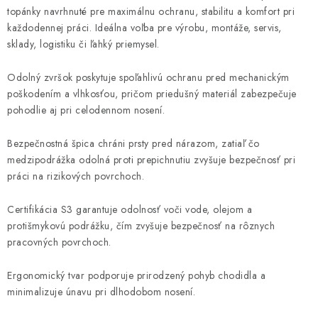
topánky navrhnuté pre maximálnu ochranu, stabilitu a komfort pri
každodennej práci. Ideálna voľba pre výrobu, montáže, servis,
sklady, logistiku či ľahký priemysel.
Odolný zvršok poskytuje spoľahlivú ochranu pred mechanickým
poškodením a vlhkosťou, pričom priedušný materiál zabezpečuje
pohodlie aj pri celodennom nosení.
Bezpečnostná špica chráni prsty pred nárazom, zatiaľ čo
medzipodrážka odolná proti prepichnutiu zvyšuje bezpečnosť pri
práci na rizikových povrchoch.
Certifikácia S3 garantuje odolnosť voči vode, olejom a
protišmykovú podrážku, čím zvyšuje bezpečnosť na rôznych
pracovných povrchoch.
Ergonomický tvar podporuje prirodzený pohyb chodidla a
minimalizuje únavu pri dlhodobom nosení.