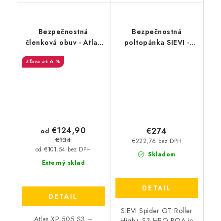
Bezpečnostná
Bezpečnostná
členková obuv - Atlas
poltopánka SIEVI -
XP 505 S3 - čierna
Spider Roller+ S3 HRO
až 6 %
36977
BOA
€124,90
€274
od
€134
€222,76 bez DPH
od €101,54 bez DPH
Skladom
Externý sklad
DETAIL
DETAIL
SIEVI Spider GT Roller
Atlas XP 505 S3 –
High+ S3 HRO BOA je