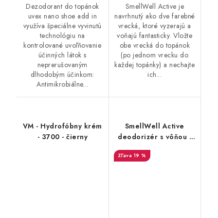
Dezodorant do topánok
SmellWell Active je
uvex nano shoe add in
navrhnutý ako dve farebné
využíva špeciálne vyvinutú
vrecká, ktoré vyzerajú a
technológiu na
voňajú fantasticky. Vložte
kontrolované uvoľňovanie
obe vrecká do topánok
účinných látok s
(po jednom vrecku do
neprerušovaným
každej topánky) a nechajte
dlhodobým účinkom:
ich...
Antimikrobiálne...
VM - Hydrofóbny krém
SmellWell Active
- 3700 - čierny
deodorizér s vôňou -
Pink Zebra
19 %