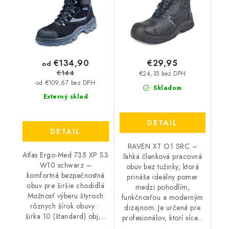
€134,90
€29,95
od
€144
€24,35 bez DPH
od €109,67 bez DPH
Skladom
Externý sklad
DETAIL
DETAIL
RAVEN XT O1 SRC –
Atlas Ergo-Med 735 XP S3
ľahká členková pracovná
W10 schwarz –
obuv bez tužinky, ktorá
komfortná bezpečnostná
prináša ideálny pomer
obuv pre širšie chodidlá
medzi pohodlím,
Možnosť výberu štyroch
funkčnosťou a moderným
rôznych šírok obuvy :
dizajnom. Je určená pre
širka 10 (štandard) obj,...
profesionálov, ktorí síce...