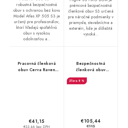
robustná bezpečnostná
prémiová bezpečnostná
obuv s ochranou bez kovu
členková obuv S3 určená
Model Atlas XP 505 S3 je
pre náročné podmienky v
určený pre profesionálov,
priemysle, stavebníctve a
ktorí hľadajú spoľahlivú
exteriéri, kde je dôležitá
obuv s vysokou
vysoká...
odolnosťou a...
Pracovná členková
Bezpečnostná
obuv Cerva Raven
členková obuv
Sporty O1 ESD SR -
Skechers - Skechers
8 %
čierna-royal
Pending Trophus S3
ESD - 36860
€105,44
€41,15
€115
€33,46 bez DPH