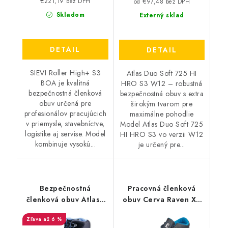
€221,19 bez DPH
od €97,48 bez DPH
Skladom
Externý sklad
DETAIL
DETAIL
SIEVI Roller High+ S3
Atlas Duo Soft 725 HI
BOA je kvalitná
HRO S3 W12 – robustná
bezpečnostná členková
bezpečnostná obuv s extra
obuv určená pre
širokým tvarom pre
profesionálov pracujúcich
maximálne pohodlie
v priemysle, stavebníctve,
Model Atlas Duo Soft 725
logistike aj servise. Model
HI HRO S3 vo verzii W12
kombinuje vysokú...
je určený pre...
Bezpečnostná
Pracovná členková
členková obuv Atlas -
obuv Cerva Raven XT
Ergo Med 735 XP W10
O1 SRC - čierna-modrá
až 6 %
S3 čierna 369410