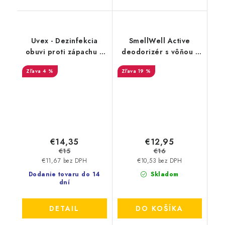
Uvex - Dezinfekcia
SmellWell Active
obuvi proti zápachu a
deodorizér s vôňou -
plesniam 125ml
Tropical Blue
4 %
19 %
9698/3
€14,35
€12,95
€15
€16
€11,67 bez DPH
€10,53 bez DPH
Dodanie tovaru do 14
Skladom
dní
DETAIL
DO KOŠÍKA