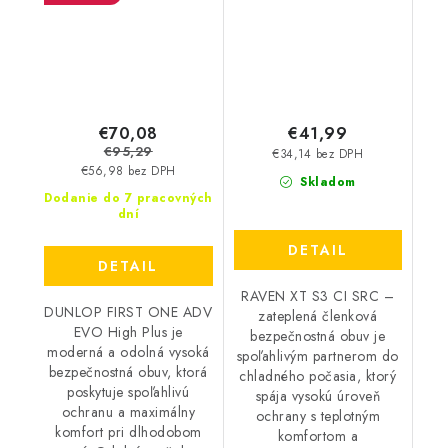
modrá
€70,08
€41,99
€95,29
€34,14 bez DPH
€56,98 bez DPH
Skladom
Dodanie do 7 pracovných
dní
DETAIL
DETAIL
RAVEN XT S3 CI SRC –
DUNLOP FIRST ONE ADV
zateplená členková
EVO High Plus je
bezpečnostná obuv je
moderná a odolná vysoká
spoľahlivým partnerom do
bezpečnostná obuv, ktorá
chladného počasia, ktorý
poskytuje spoľahlivú
spája vysokú úroveň
ochranu a maximálny
ochrany s teplotným
komfort pri dlhodobom
komfortom a