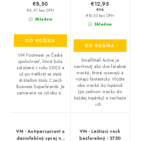
€12,95
€8,50
€16
€6,91 bez DPH
€10,53 bez DPH
Skladom
Skladom
DO KOŠÍKA
DO KOŠÍKA
VM Footwear je Česká
SmellWell Active je
spoločnosť, ktorá bola
navrhnutý ako dve farebné
založená v roku 2003 a
vrecká, ktoré vyzerajú a
už po tretíkrát sa stala
voňajú fantasticky. Vložte
držiteľom titulu Czech
obe vrecká do topánok
Business Superbrands. Je
(po jednom vrecku do
zameraná na výrobu a...
každej topánky) a nechajte
ich...
VM - Antiperspirant a
VM - Leštiaci vosk
dezinfekčný sprej na
bezfarebný - 3750