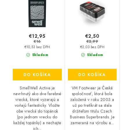
€12,95
€2,50
€16
€2,99
€10,53 bez DPH
€2,03 bez DPH
Skladom
Skladom
DO KOŠÍKA
DO KOŠÍKA
SmellWell Active je
VM Footwear je Česká
navrhnutý ako dve farebné
spoločnosť, ktorá bola
vrecká, ktoré vyzerajú a
založená v roku 2003 a
voňajú fantasticky. Vložte
už po tretíkrát sa stala
obe vrecká do topánok
držiteľom titulu Czech
(po jednom vrecku do
Business Superbrands. Je
každej topánky) a nechajte
zameraná na výrobu a...
ich...