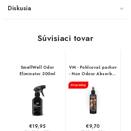
Diskusia
Súvisiaci tovar
SmellWell Odor
VM - Pohlcovač pachov
Eliminator 300ml
- Non Odour Absorber
3501
Dopredaj
€19,95
€9,70