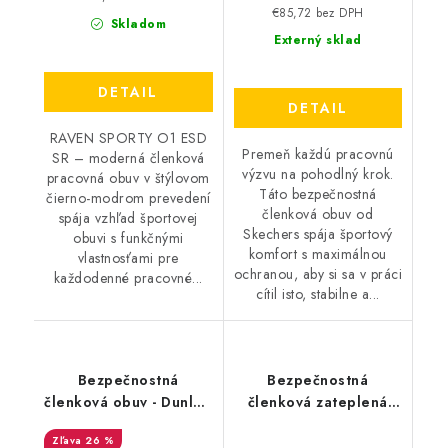
€85,72 bez DPH
Skladom
Externý sklad
DETAIL
DETAIL
RAVEN SPORTY O1 ESD
Premeň každú pracovnú
SR – moderná členková
výzvu na pohodlný krok.
pracovná obuv v štýlovom
Táto bezpečnostná
čierno-modrom prevedení
členková obuv od
spája vzhľad športovej
Skechers spája športový
obuvi s funkčnými
komfort s maximálnou
vlastnosťami pre
ochranou, aby si sa v práci
každodenné pracovné...
cítil isto, stabilne a...
Bezpečnostná
Bezpečnostná
členková obuv - Dunlop
členková zateplená
FIRST ONE ADV EVO
obuv Cerva Raven XT
26 %
S3 - čierna DL0202007
S3 CI SRC - čierna-