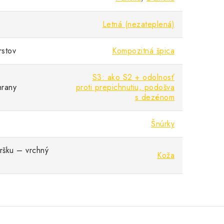
Letná (nezateplená)
rstov
Kompozitná špica
S3: ako S2 + odolnosť
hrany
proti prepichnutiu, podošva
s dezénom
Šnúrky
vršku – vrchný
Koža