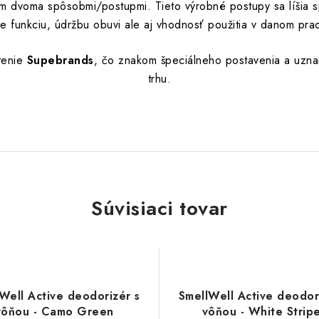
m dvoma spôsobmi/postupmi. Tieto výrobné postupy sa líšia 
je funkciu, údržbu obuvi ale aj vhodnosť použitia v danom pra
tenie
Supebrands
, čo znakom špeciálneho postavenia a uzna
trhu.
Súvisiaci tovar
Well Active deodorizér s
SmellWell Active deodor
vôňou - Camo Green
vôňou - White Strip