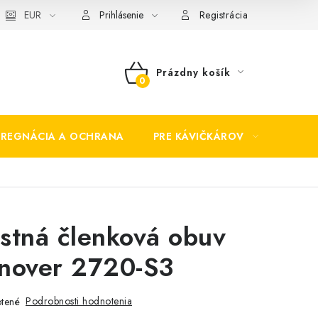
EUR
Prihlásenie
Registrácia
Prázdny košík
NÁKUPNÝ
KOŠÍK
PREGNÁCIA A OCHRANA
PRE KÁVIČKÁROV
BEZP
stná členková obuv
nover 2720-S3
Podrobnosti hodnotenia
tené