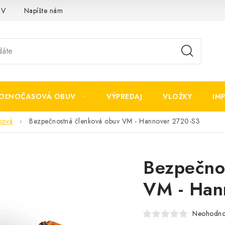
OV
Napíšte nám
OĽNOČASOVÁ OBUV
VÝPREDAJ
VLOŽKY
IM
ková
Bezpečnostná členková obuv VM - Hannover 2720-S3
Bezpečno
VM - Han
Neohodno