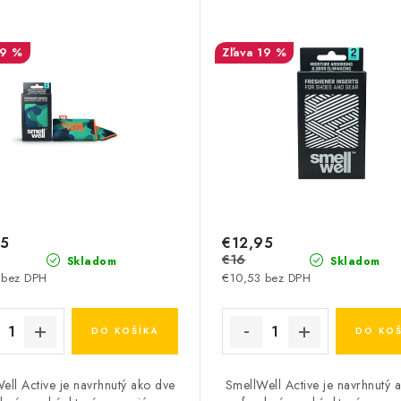
19 %
19 %
95
€12,95
€16
Skladom
Skladom
 bez DPH
€10,53 bez DPH
DO KOŠÍKA
DO KOŠ
ell Active je navrhnutý ako dve
SmellWell Active je navrhnutý 