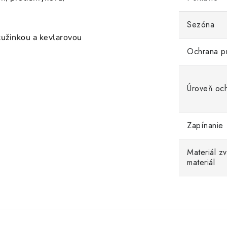
Sezóna
tužinkou a kevlarovou
Ochrana p
Úroveň oc
Zapínanie
Materiál z
materiál