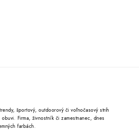
endy, športový, outdoorový či voľnočasový strih
 obuvi. Firma, živnostník či zamestnanec, dnes
remných farbách.