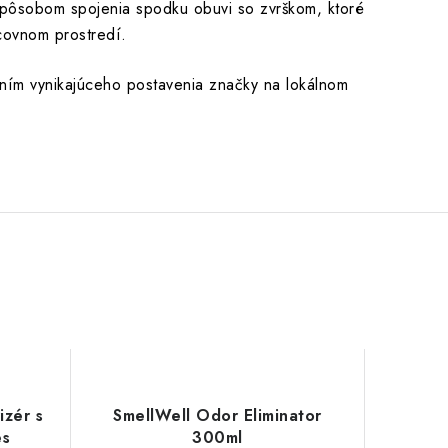
spôsobom spojenia spodku obuvi so zvrškom, ktoré
covnom prostredí.
ním vynikajúceho postavenia značky na lokálnom
izér s
SmellWell Odor Eliminator
es
300ml