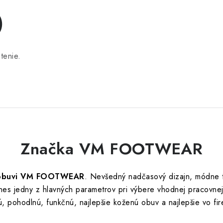
)
tenie.
Značka VM FOOTWEAR
j obuvi VM FOOTWEAR
. Nevšedný nadčasový dizajn, módne tr
 dnes jedny z hlavných parametrov pri výbere vhodnej pracovnej
nú, pohodlnú, funkčnú, najlepšie koženú obuv a najlepšie vo fi