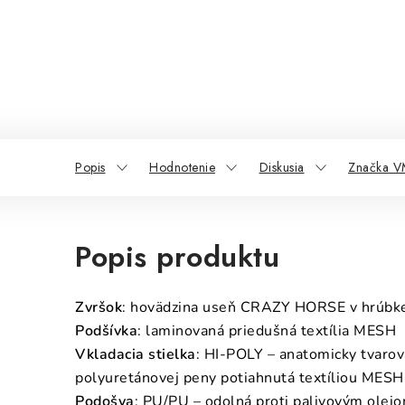
Popis
Hodnotenie
Diskusia
Značka 
Popis produktu
Zvršok
: hovädzina useň CRAZY HORSE v hrúbk
Podšívka
: laminovaná priedušná textília MESH
Vkladacia stielka
: HI-POLY – anatomicky tvarov
polyuretánovej peny potiahnutá textíliou MESH,
Podošva
: PU/PU – odolná proti palivovým olej