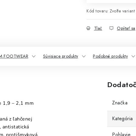
Kód tovaru:
Zvoľte variant
Tlač
Opýtať sa
VM FOOTWEAR
Súvisiace produkty
Podobné produkty
Dodatoč
Značka
e 1,9 – 2,1 mm
Kategória
aná z ľahčenej
 antistatická
Pohlavie
om, protišmyková,