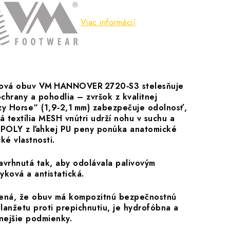
Viac informácií
ková obuv VM HANNOVER 2720‑S3 stelesňuje
chrany a pohodlia – zvršok z kvalitnej
y Horse“ (1,9‑2,1 mm) zabezpečuje odolnosť,
 textília MESH vnútri udrží nohu v suchu a
I‑POLY z ľahkej PU peny ponúka anatomické
ké vlastnosti.
vrhnutá tak, aby odolávala palivovým
yková a antistatická.
ená, že obuv má kompozitnú bezpečnostnú
lanžetu proti prepichnutiu, je hydrofóbna a
nejšie podmienky.