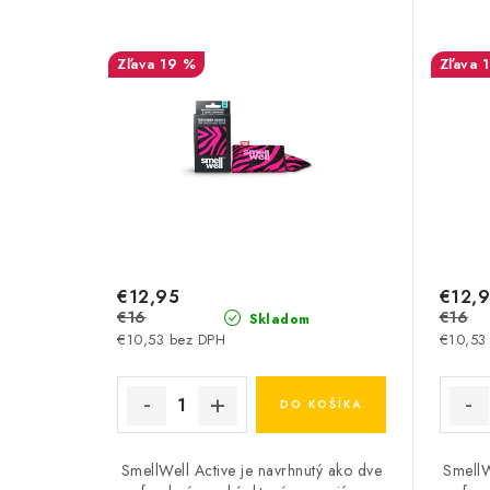
19 %
€12,95
€12,
€16
€16
Skladom
€10,53 bez DPH
€10,53
DO KOŠÍKA
SmellWell Active je navrhnutý ako dve
SmellW