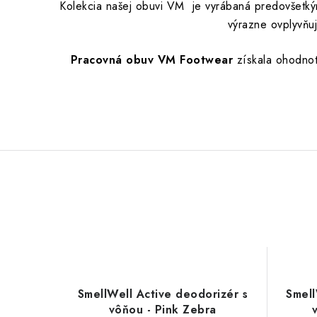
Kolekcia našej obuvi VM je vyrábaná predovšetký
výrazne ovplyvňu
Pracovná obuv VM Footwear
získala ohodno
SmellWell Active deodorizér s
Smell
vôňou - Pink Zebra