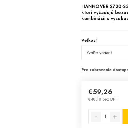
HANNOVER 2720‑S3 j
ktorí vyžadujú bezp
kombinácii s vysoko
Veľkosť
€59,26
€48,18 bez DPH
Jednotková cena: