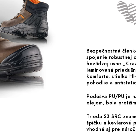
Bezpečnostná člen
spojenie robustnej o
hovädzej usne „Craz
laminovaná priedušná
komforte, stielka H
pohodlie a antistatic
Podošva PU/PU je na
olejom, bola protišm
Trieda S3 SRC znam
špičku a kevlarovú p
vhodná aj pre nároč