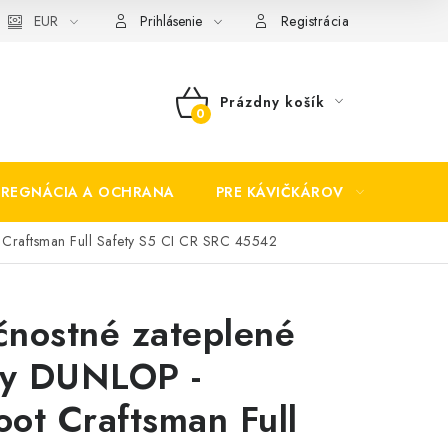
EUR
Prihlásenie
Registrácia
Prázdny košík
NÁKUPNÝ
KOŠÍK
PREGNÁCIA A OCHRANA
PRE KÁVIČKÁROV
BEZP
Craftsman Full Safety S5 CI CR SRC 45542
nostné zateplené
y DUNLOP -
ot Craftsman Full