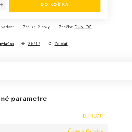
DO KOŠÍKA
 variant
Záruka
:
2 roky
Značka:
DUNLOP
pýtať sa
Strážiť
Zdieľať
né parametre
DUNLOP
Čižmy a Gumáky