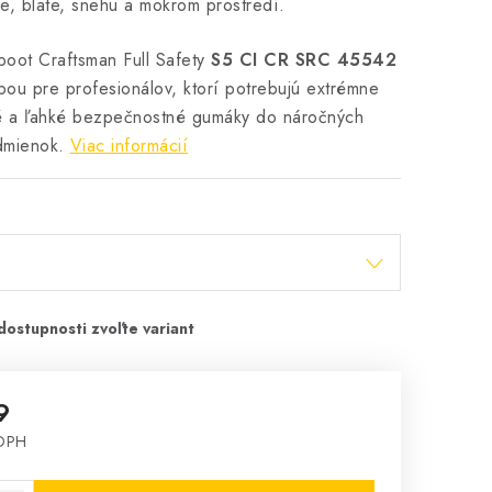
e, blate, snehu a mokrom prostredí.
ot Craftsman Full Safety
S5 CI CR SRC 45542
bou pre profesionálov, ktorí potrebujú extrémne
é a ľahké bezpečnostné gumáky do náročných
dmienok.
Viac informácií
9
 DPH
cena: