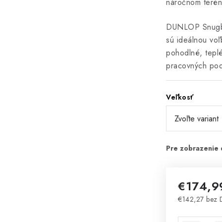
náročnom terén
DUNLOP Snugbo
sú ideálnou voľ
pohodlné, tepl
pracovných po
Veľkosť
€174,9
€142,27 bez
Jednotková 