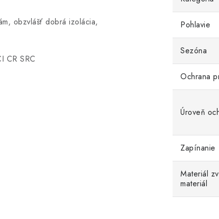
ám, obzvlášť dobrá izolácia,
Pohlavie
C
Sezóna
CI CR SRC
Ochrana p
Úroveň oc
Zapínanie
Materiál z
materiál