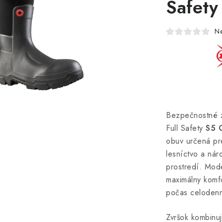
Safet
N
Bezpečnostné 
Full Safety
S5 
obuv určená pre
lesníctvo a ná
prostredí. Mode
maximálny komfo
počas celoden
Zvršok kombinu