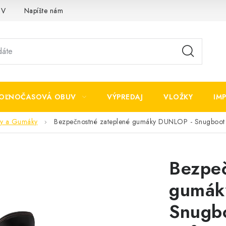
OV
Napíšte nám
OĽNOČASOVÁ OBUV
VÝPREDAJ
VLOŽKY
IM
y a Gumáky
Bezpečnostné zateplené gumáky DUNLOP - Snugboot 
Bezpeč
gumák
Snugbo