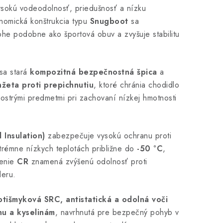
sokú vodeodolnosť, priedušnosť a nízku
nomická konštrukcia typu
Snugboot
sa
he podobne ako športová obuv a zvyšuje stabilitu
sa stará
kompozitná bezpečnostná špica
a
žeta proti prepichnutiu
, ktoré chránia chodidlo
ostrými predmetmi pri zachovaní nízkej hmotnosti
 Insulation)
zabezpečuje vysokú ochranu proti
xtrémne nízkych teplotách približne do
-50 °C
,
čenie
CR
znamená zvýšenú odolnosť proti
deru.
otišmyková SRC, antistatická a odolná voči
nu a kyselinám
, navrhnutá pre bezpečný pohyb v