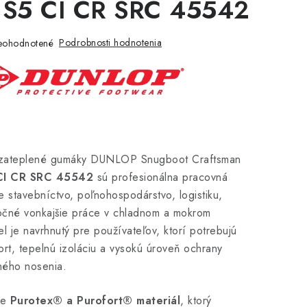
y S5 CI CR SRC 45542
Podrobnosti hodnotenia
eohodnotené
zateplené gumáky DUNLOP Snugboot Craftsman
CI CR SRC 45542
sú profesionálna pracovná
 stavebníctvo, poľnohospodárstvo, logistiku,
ročné vonkajšie práce v chladnom a mokrom
l je navrhnutý pre používateľov, ktorí potrebujú
rt, tepelnú izoláciu a vysokú úroveň ochrany
ného nosenia.
je
Purotex® a Purofort® materiál
, ktorý