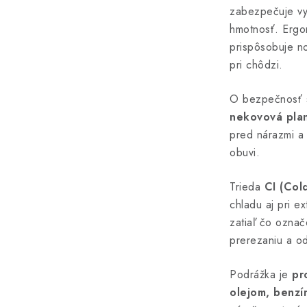
zabezpečuje vy
hmotnosť. Ergo
prispôsobuje no
pri chôdzi.
O bezpečnosť 
nekovová plan
pred nárazmi a 
obuvi.
Trieda
CI (Cold
chladu aj pri e
zatiaľ čo ozna
prerezaniu a o
Podrážka je
pr
olejom, benzí