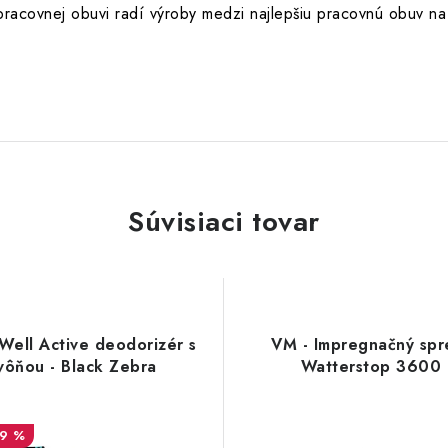
 pracovnej obuvi radí výroby medzi najlepšiu pracovnú obuv na
Súvisiaci tovar
Well Active deodorizér s
VM - Impregnačný spre
vôňou - Black Zebra
Watterstop 3600
19 %