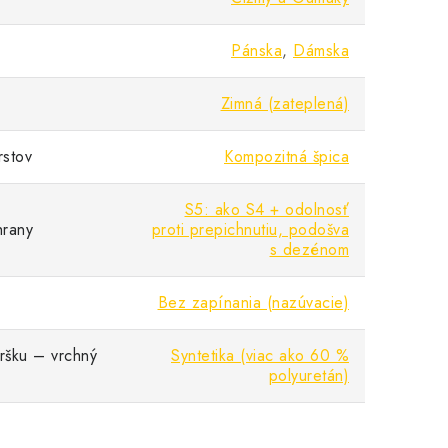
Pánska
,
Dámska
Zimná (zateplená)
rstov
Kompozitná špica
S5: ako S4 + odolnosť
hrany
proti prepichnutiu, podošva
s dezénom
Bez zapínania (nazúvacie)
vršku – vrchný
Syntetika (viac ako 60 %
polyuretán)