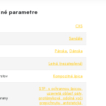
né parametre
CXS
Sandále
Pánska
,
Dámska
Letná (nezateplená)
rstov
Kompozitná špica
S1P: s ochrannou špicou,
uzavretá oblasť päty,
hrany
protišmyková, odolná voči
prepichnutiu, antistatická,