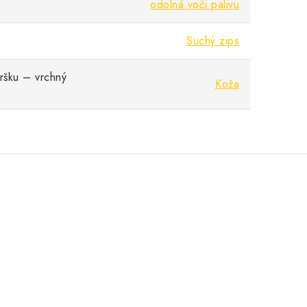
odolná voči palivu
Suchý zips
vršku – vrchný
Koža