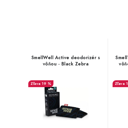
SmellWell Active deodorizér s
Smell
vôňou - Black Zebra
vôň
19 %