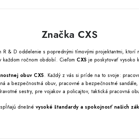
Značka CXS
h R & D oddelenie s poprednými tímovými projektantmi, ktorí
y v každom ročnom období. C
ieľom
CXS
je poskytovať vysoko k
čnostnej obuv CXS
. Každý z vás si príde na to svoje: praco
vná a bezpečnostná obuv, pracovné a bezpečnostné sandále, 
ravotné sestry, pre vojakov a policajtov, taktická pracovná ob
 spĺňajú dnešné
vysoké štandardy a spokojnosť našich zá