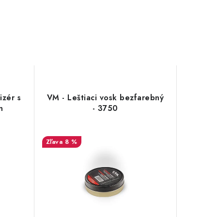
izér s
VM - Leštiaci vosk bezfarebný
n
- 3750
8 %