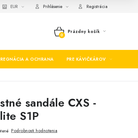
EUR
Prihlásenie
Registrácia
Prázdny košík
NÁKUPNÝ
KOŠÍK
PREGNÁCIA A OCHRANA
PRE KÁVIČKÁROV
BEZP
stné sandále CXS -
lite S1P
Podrobnosti hodnotenia
tené