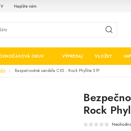
OV
Napíšte nám
OĽNOČASOVÁ OBUV
VÝPREDAJ
VLOŽKY
IM
ále
Bezpečnostné sandále CXS - Rock Phyllite S1P
Bezpečno
Rock Phyl
Neohodno