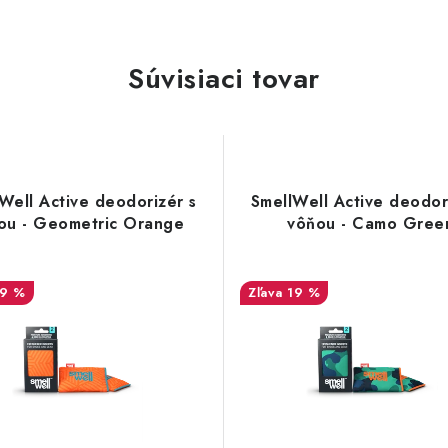
Súvisiaci tovar
Well Active deodorizér s
SmellWell Active deodor
ou - Geometric Orange
vôňou - Camo Gree
19 %
19 %