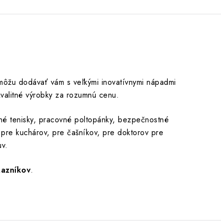
 môžu dodávať vám s veľkými inovatívnymi nápadmi
valitné výrobky za rozumnú cenu.
vné tenisky, pracovné poltopánky, bezpečnostné
pre kuchárov, pre čašníkov, pre doktorov pre
uv.
kazníkov
.