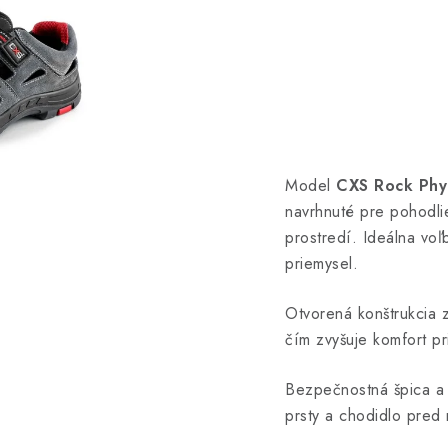
Model
CXS Rock Phyl
navrhnuté pre pohodlie
prostredí. Ideálna voľb
priemysel.
Otvorená konštrukcia 
čím zvyšuje komfort p
Bezpečnostná špica a 
prsty a chodidlo pred