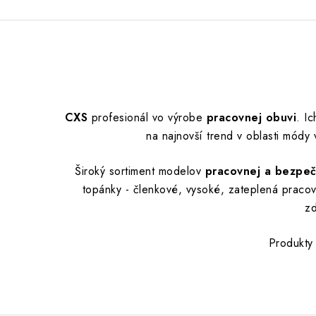
CXS
profesionál vo výrobe
pracovnej obuvi
.
Ic
na najnovší trend v oblasti mód
Široký sortiment modelov
pracovnej a bezpe
topánky - členkové, vysoké, zateplená praco
zd
Produkty