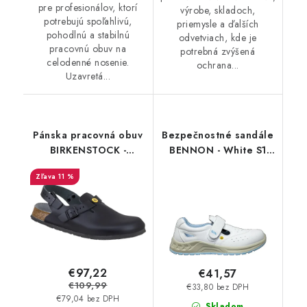
pre profesionálov, ktorí
výrobe, skladoch,
potrebujú spoľahlivú,
priemysle a ďalších
pohodlnú a stabilnú
odvetviach, kde je
pracovnú obuv na
potrebná zvýšená
celodenné nosenie.
ochrana...
Uzavretá...
Pánska pracovná obuv
Bezpečnostné sandále
BIRKENSTOCK -
BENNON - White S1
Birkenstock Tokio ESD
ESD
11 %
- 54278
€97,22
€41,57
€109,99
€33,80 bez DPH
€79,04 bez DPH
Skladom