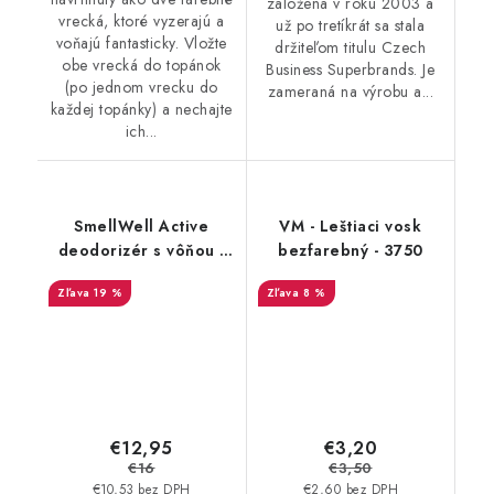
založená v roku 2003 a
vrecká, ktoré vyzerajú a
už po tretíkrát sa stala
voňajú fantasticky. Vložte
držiteľom titulu Czech
obe vrecká do topánok
Business Superbrands. Je
(po jednom vrecku do
zameraná na výrobu a...
každej topánky) a nechajte
ich...
SmellWell Active
VM - Leštiaci vosk
deodorizér s vôňou -
bezfarebný - 3750
Black Zebra
19 %
8 %
€12,95
€3,20
€16
€3,50
€10,53 bez DPH
€2,60 bez DPH