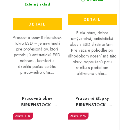
Externý sklad
DETAIL
DETAIL
Biela obuv, dobre
Pracovná obuv Birkenstock
umývateľná, antistatická
Tokio ESD – je navrhnutá
obuv s ESD vlastnosťami.
pre profesionálov, ktorí
Pre väčšie pohodlie pri
potrebujú antistatickú ESD
dlhodobom nosení má táto
ochranu, komfort a
obuv: odpruženú pätu
stabilitu počas celého
stielku s podielom
pracovného dňa....
aktívneho uhlia...
Pracovná obuv
Pracovné šľapky
BIRKENSTOCK -
BIRKENSTOCK -
Birkenstock Tokio SL -
Birkenstock Boston
7 %
9 %
54218
Pro NW - 54288