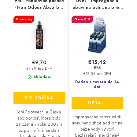
VM - Pohlcovač pachov
Uvex - Impregnácia
- Non Odour Absorber
obuvi na ochranu pred
3501
premočením a
Dopredaj
3 %
škvrnami 100 ml
9698/1
€15,42
€9,70
€16
€7,89 bez DPH
€12,54 bez DPH
Skladom
Dodanie tovaru do 14
dní
DO KOŠÍKA
DETAIL
VM Footwear je Česká
Impregnačný prostriedok
spoločnosť, ktorá bola
uvex nano shoe add on na
založená v roku 2003 a
báze vody vytvorí
už po tretíkrát sa stala
bezfarebný, neviditeľný
držiteľom titulu Czech