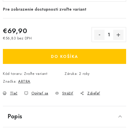
€69,90
€56,83 bez DPH
Jednotková cena:
DO KOŠÍKA
Kód tovaru:
Zvoľte variant
Záruka
:
2 roky
Značka:
ARTRA
Tlač
Opýtať sa
Strážiť
Zdieľať
Popis