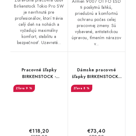
Zdravotná pracovná obuv
Armen 9007 O1 FO ESD
Birkenstock Tokio Pro SW
ti poskytnú ľahkú,
je navrhnutá pre
priedušnú a komfortnú
profesionálov, ktorí trávia
ochranu počas celej
celý deň na nohách a
pracovnej zmeny. Sú
vyžadujú maximálny
vybavené, antistatickou
komfort, stabilitu a
úpravou, tlmením nárazov
bezpečnosť. Uzavretá...
v...
Pracovné šľapky
Dámske pracovné
BIRKENSTOCK -
šľapky BIRKENSTOCK -
Birkenstock Boston
Birkenstock Arizona
9 %
8 %
Pro NW - 54287
ESD Flower mint -
54282
€118,20
€73,40