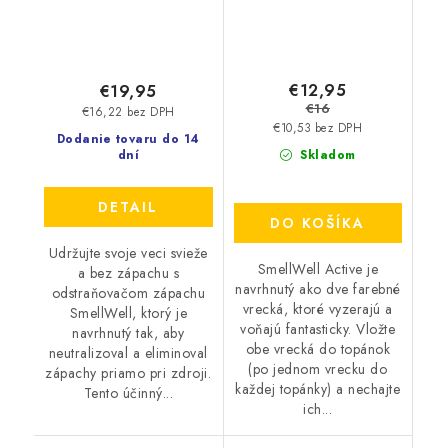
€12,95
€19,95
€16
€16,22 bez DPH
€10,53 bez DPH
Dodanie tovaru do 14
dní
Skladom
DETAIL
DO KOŠÍKA
Udržujte svoje veci svieže
SmellWell Active je
a bez zápachu s
navrhnutý ako dve farebné
odstraňovačom zápachu
vrecká, ktoré vyzerajú a
SmellWell, ktorý je
voňajú fantasticky. Vložte
navrhnutý tak, aby
obe vrecká do topánok
neutralizoval a eliminoval
(po jednom vrecku do
zápachy priamo pri zdroji.
každej topánky) a nechajte
Tento účinný...
ich...