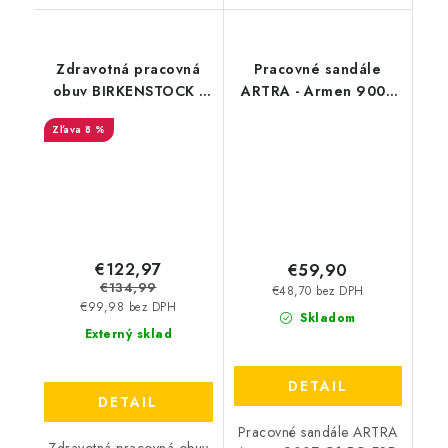
Zdravotná pracovná
Pracovné sandále
obuv BIRKENSTOCK -
ARTRA - Armen 9007
Birkenstock Tokio Pro
1010 O1 FO
8 %
SW - 54295
€122,97
€59,90
€134,99
€48,70 bez DPH
€99,98 bez DPH
Skladom
Externý sklad
DETAIL
DETAIL
Pracovné sandále ARTRA