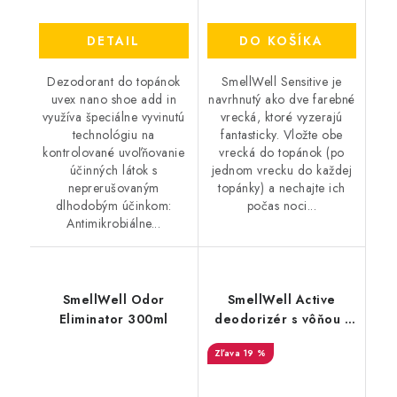
DETAIL
DO KOŠÍKA
Dezodorant do topánok
SmellWell Sensitive je
uvex nano shoe add in
navrhnutý ako dve farebné
využíva špeciálne vyvinutú
vrecká, ktoré vyzerajú
technológiu na
fantasticky. Vložte obe
kontrolované uvoľňovanie
vrecká do topánok (po
účinných látok s
jednom vrecku do každej
neprerušovaným
topánky) a nechajte ich
dlhodobým účinkom:
počas noci...
Antimikrobiálne...
SmellWell Odor
SmellWell Active
Eliminator 300ml
deodorizér s vôňou -
Leopard Blue
19 %