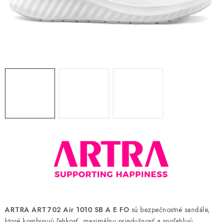
BLOG
KONTAKT
O NÁS
HODNOTENIE OBCHODU
OCHRANNÉ PRACOVNÉ POMÔCKY
ZNAČKY
Často kladené otázky
INFORMÁCIE PRE ZÁKAZNÍKOV
Napíšte nám
ARTRA ART 702 Air 1010 SB A E FO
sú bezpečnostné sandále,
ktoré kombinujú ľahkosť, maximálnu priedušnosť a spoľahlivú