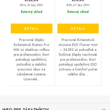
€129,99
€79,99
€96,10 bez DPH
€59,67 bez DPH
Externý sklad
Externý sklad
DETAIL
DETAIL
Pracovné šľapky
Pracovné Birkenstock
Birkenstock Boston Pro
Arizona ESD Flower mint
NW sú ideálnou voľbou
– 54282 sú pohodlné a
pre profesionálov, ktorí
funkčné šľapky navrhnuté
potrebujú spoľahlivú,
pre profesionálov, ktorí
pohodlnú a stabilnú
potrebujú spoľahlivú ESD
pracovnú obuv na
ochranu a komfort počas
celodenné nosenie.
celého dňa....
Uzavretá...
Z
á
INFO PRE ZÁKAZNÍKOV