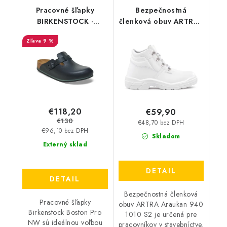
Pracovné šľapky
Bezpečnostná
BIRKENSTOCK -
členková obuv ARTRA -
Birkenstock Boston
Araukan 940 1010 S2
9 %
Pro NW - 54285
€118,20
€59,90
€130
€48,70 bez DPH
€96,10 bez DPH
Skladom
Externý sklad
DETAIL
DETAIL
Bezpečnostná členková
Pracovné šľapky
obuv ARTRA Araukan 940
Birkenstock Boston Pro
1010 S2 je určená pre
NW sú ideálnou voľbou
pracovníkov v stavebníctve,