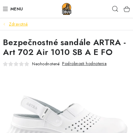
Prejsť
Hľad
na
obsah
Zdravotná
PRACOVNÁ A BEZPEČNOSTNÁ OBUV
Bezpečnostné sandále ARTRA -
VOĽNOČASOVÁ OBUV
Art 702 Air 1010 SB A E FO
VÝPREDAJ
Podrobnosti hodnotenia
Neohodnotené
VLOŽKY
IMPREGNÁCIA A OCHRANA
PRE KÁVIČKÁROV
BEZPEČNOSTNÉ NORMY A SYMBOLY