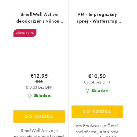
SmellWell Active
VM - Impregnačný
deodorizér s vôňou -
sprej - Watterstop
Pink Zebra
3600
19 %
€12,95
€10,50
€16
€8,54 bez DPH
€10,53 bez DPH
Skladom
Skladom
DO KOŠÍKA
DO KOŠÍKA
VM Footwear je Česká
SmellWell Active je
spoločnosť, ktorá bola
navrhnutý ako dve farebné