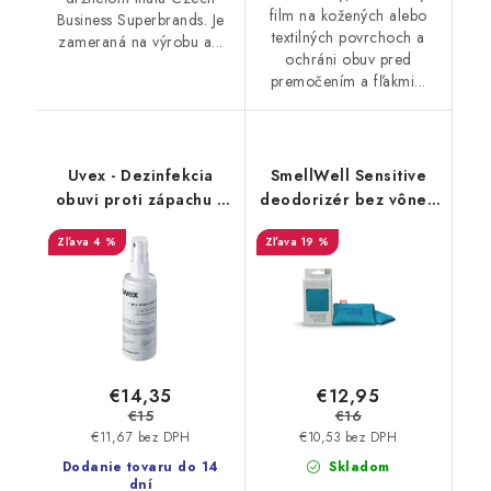
film na kožených alebo
Business Superbrands. Je
textilných povrchoch a
zameraná na výrobu a...
ochráni obuv pred
premočením a fľakmi...
Uvex - Dezinfekcia
SmellWell Sensitive
obuvi proti zápachu a
deodorizér bez vône -
plesniam 125ml
Blue
4 %
19 %
9698/3
€14,35
€12,95
€15
€16
€11,67 bez DPH
€10,53 bez DPH
Dodanie tovaru do 14
Skladom
dní