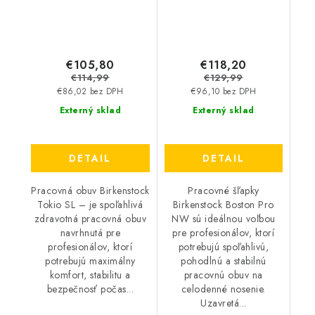
€105,80
€118,20
€114,99
€129,99
€86,02 bez DPH
€96,10 bez DPH
Externý sklad
Externý sklad
DETAIL
DETAIL
Pracovná obuv Birkenstock
Pracovné šľapky
Tokio SL – je spoľahlivá
Birkenstock Boston Pro
zdravotná pracovná obuv
NW sú ideálnou voľbou
navrhnutá pre
pre profesionálov, ktorí
profesionálov, ktorí
potrebujú spoľahlivú,
potrebujú maximálny
pohodlnú a stabilnú
komfort, stabilitu a
pracovnú obuv na
bezpečnosť počas...
celodenné nosenie.
Uzavretá...