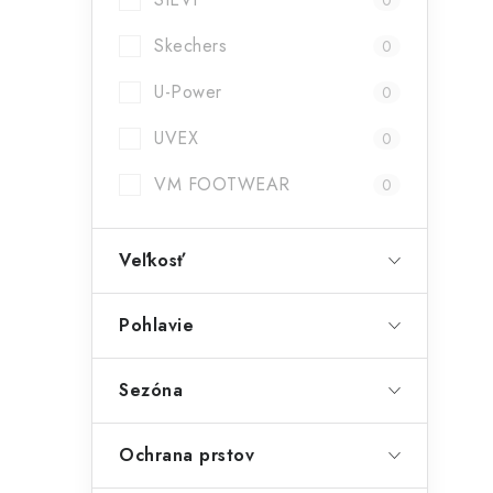
0
Skechers
0
U-Power
0
UVEX
0
VM FOOTWEAR
0
Veľkosť
Pohlavie
Sezóna
Ochrana prstov