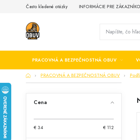
Prejsť
Často kladené otázky
INFORMÁCIE PRE ZÁKAZNÍK
na
obsah
PRACOVNÁ A BEZPEČNOSTNÁ OBUV
V
Domov
PRACOVNÁ A BEZPEČNOSTNÁ OBUV
Podľ
B
o
Cena
č
n
€
34
€
112
ý