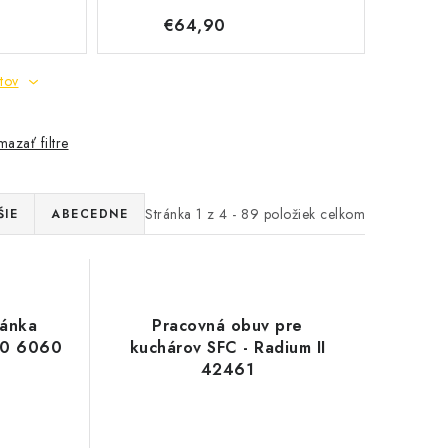
€64,90
tov
azať filtre
Stránka
1
z
4
-
89
položiek celkom
ŠIE
ABECEDNE
pánka
Pracovná obuv pre
20 6060
kuchárov SFC - Radium II
42461