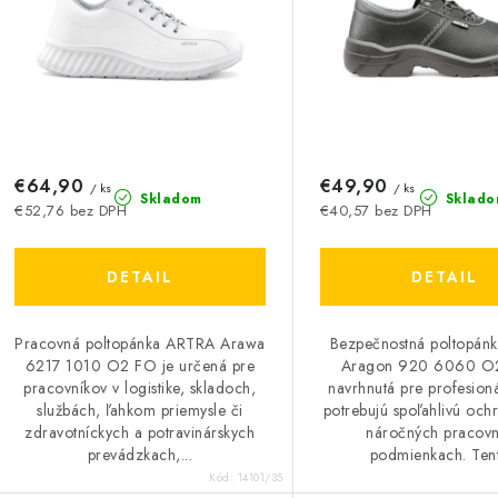
p
p
r
r
o
o
d
d
u
€64,90
€49,90
u
/ ks
/ ks
Skladom
Sklado
€52,76 bez DPH
€40,57 bez DPH
k
k
t
DETAIL
DETAIL
o
o
Pracovná poltopánka ARTRA Arawa
Bezpečnostná poltopán
v
v
6217 1010 O2 FO je určená pre
Aragon 920 6060 O2
pracovníkov v logistike, skladoch,
navrhnutá pre profesioná
službách, ľahkom priemysle či
potrebujú spoľahlivú och
zdravotníckych a potravinárskych
náročných pracov
prevádzkach,...
podmienkach. Tent
Kód:
14101/35