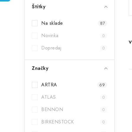
p
Štítky
a
Na sklade
87
n
Novinka
0
e
V
Dopredaj
l
0
Značky
ARTRA
69
ATLAS
0
BENNON
0
i
BIRKENSTOCK
0