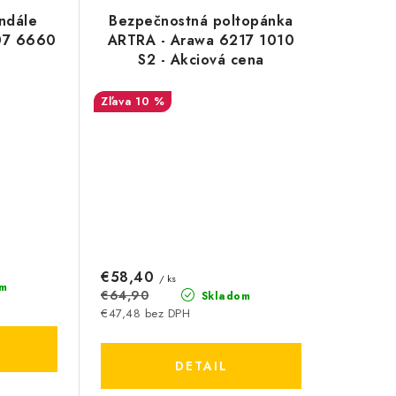
ndále
Bezpečnostná poltopánka
07 6660
ARTRA - Arawa 6217 1010
S2 - Akciová cena
10 %
€58,40
/ ks
m
€64,90
Skladom
€47,48 bez DPH
DETAIL