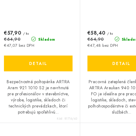
€57,90
€58,40
/ ks
/ ks
€64,90
€64,90
Skladom
Sklado
€47,07 bez DPH
€47,48 bez DPH
DETAIL
DETAIL
Bezpečnostná poltopánka ARTRA
Pracovná zateplená člen
Aram 921 1010 S2 je navrhnutá
ARTRA Araukan 940 10
pre profesionálov v stavebníctve,
FO je ideálna pre prac
výrobe, logistike, skladoch či
logistike, skladoch, stav
technických prevádzkach, ktorí
poľnohospodárstve či ext
potrebujú spoľahlivú...
službách...
Kód:
81716/43