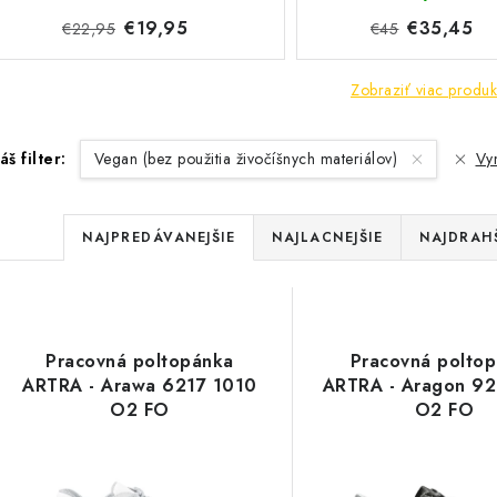
€19,95
€35,45
€22,95
€45
Zobraziť viac produk
áš filter:
Vegan (bez použitia živočíšnych materiálov)
Vym
R
NAJPREDÁVANEJŠIE
NAJLACNEJŠIE
NAJDRAH
a
V
d
ý
e
Pracovná poltopánka
Pracovná polto
p
ARTRA - Arawa 6217 1010
ARTRA - Aragon 9
n
O2 FO
O2 FO
i
s
e