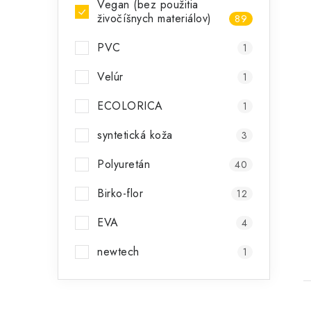
Vegan (bez použitia
živočíšnych materiálov)
89
PVC
1
Velúr
1
ECOLORICA
1
syntetická koža
3
Polyuretán
40
Birko-flor
12
EVA
4
newtech
1