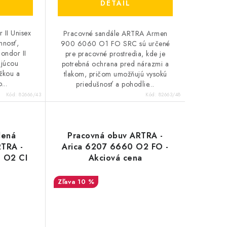
DETAIL
 II Unisex
Pracovné sandále ARTRA Armen
nnosť,
900 6060 O1 FO SRC sú určené
Condor II
pre pracovné prostredia, kde je
ajúcou
potrebná ochrana pred nárazmi a
žkou a
tlakom, pričom umožňujú vysokú
...
priedušnosť a pohodlie...
Kód:
82666/43
Kód:
82663/48
lená
Pracovná obuv ARTRA -
RTRA -
Arica 6207 6660 O2 FO -
 O2 CI
Akciová cena
ena
10 %