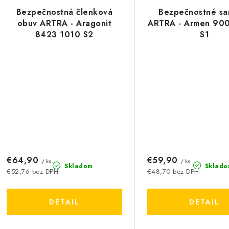
Bezpečnostná členková
Bezpečnostné sa
obuv ARTRA - Aragonit
ARTRA - Armen 90
8423 1010 S2
S1
€64,90
€59,90
/ ks
/ ks
Skladom
Sklado
€52,76 bez DPH
€48,70 bez DPH
DETAIL
DETAIL