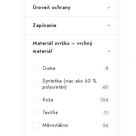
Úroveň ochrany
Zapínanie
Materiál zvršku – vrchný
materiál
Guma
8
Syntetika (viac ako 60 %
polyuretán)
40
Koža
104
Textília
11
Mikrovlákno
54