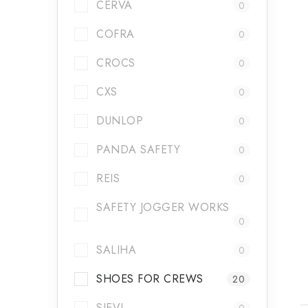
CERVA
0
COFRA
0
CROCS
0
CXS
0
DUNLOP
0
PANDA SAFETY
0
t
REIS
0
SAFETY JOGGER WORKS
0
SALIHA
0
SHOES FOR CREWS
20
SIEVI