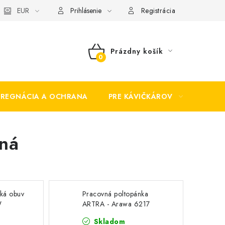
EUR
Prihlásenie
Registrácia
Prázdny košík
NÁKUPNÝ
KOŠÍK
PREGNÁCIA A OCHRANA
PRE KÁVIČKÁROV
BEZP
ná
ká obuv
Pracovná poltopánka
W
ARTRA - Arawa 6217
1010 O2 FO
Skladom