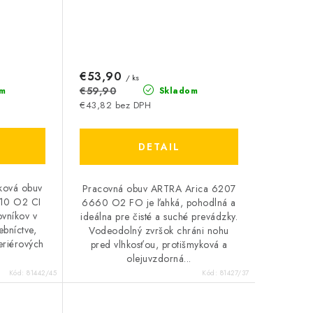
€53,90
/ ks
€59,90
m
Skladom
€43,82 bez DPH
DETAIL
ková obuv
Pracovná obuv ARTRA Arica 6207
10 O2 CI
6660 O2 FO je ľahká, pohodlná a
ovníkov v
ideálna pre čisté a suché prevádzky.
ebníctve,
Vodeodolný zvršok chráni nohu
eriérových
pred vlhkosťou, protišmyková a
olejuvzdorná...
Kód:
81442/45
Kód:
81427/37