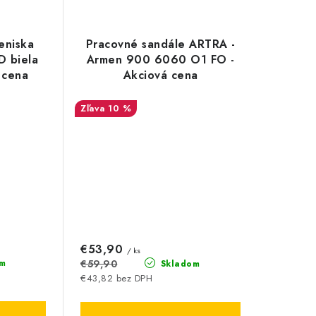
eniska
Pracovné sandále ARTRA -
D biela
Armen 900 6060 O1 FO -
 cena
Akciová cena
10 %
€53,90
/ ks
€59,90
m
Skladom
€43,82 bez DPH