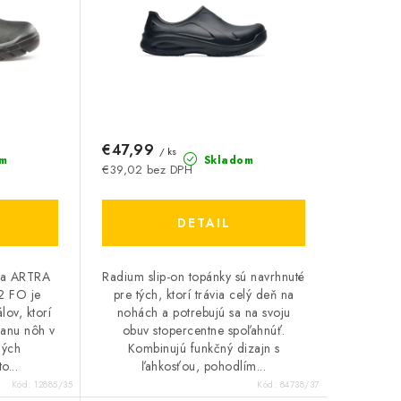
€47,99
/ ks
m
Skladom
€39,02 bez DPH
DETAIL
ka ARTRA
Radium slip-on topánky sú navrhnuté
 FO je
pre tých, ktorí trávia celý deň na
lov, ktorí
nohách a potrebujú sa na svoju
ranu nôh v
obuv stopercentne spoľahnúť.
ných
Kombinujú funkčný dizajn s
o...
ľahkosťou, pohodlím...
Kód:
12885/35
Kód:
84738/37