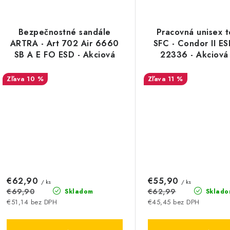
Bezpečnostné sandále
Pracovná unisex t
ARTRA - Art 702 Air 6660
SFC - Condor II ES
SB A E FO ESD - Akciová
22336 - Akciová
cena
10 %
11 %
€62,90
€55,90
/ ks
/ ks
€69,90
€62,99
Skladom
Sklado
€51,14 bez DPH
€45,45 bez DPH