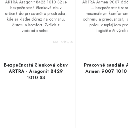
ARTRA Aragonit 8423 1010 S2 je
ARTRA Armen 9007 66
bezpečnostná členková obuv
– bezpečnostné sand
určená do pracovného prostredia,
maximálnym komfortom,
kde sa kladie dôraz na ochranu,
ochranu a priedušnosť, i
čistotu a komfort. Zvršok z
prácu v teplejšom pro
vodeodolného...
logistike či výrobe.
Kód:
79182/35
Bezpečnostá členková obuv
Pracovné sandále 
ARTRA - Aragonit 8429
Armen 9007 1010
1010 S3