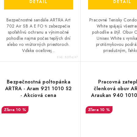
DETAIL
DETAIL
Bezpečnostné sandále ARTRA Art
Pracovné Tenisky Condor
702 Air SB A E FO ti zabezpečia
White spájajú všestra
spoľahlivú ochranu a výnimočné
pohodlie a štýl. Obuv 
pohodlie najmä počas teplých dní
Unisex White s vynik
alebo vo vnútorných priestoroch.
protišmykovou podrá
Vďaka oceľovej...
priedušným, ľahko
Kód:
83014/47
Bezpečnostná poltopánka
Pracovná zatep
ARTRA - Aram 921 1010 S2
členková obuv A
- Akciová cena
Araukan 940 1010
FO - Akciová c
10 %
10 %