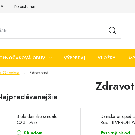
OV
Napíšte nám
OĽNOČASOVÁ OBUV
VÝPREDAJ
VLOŽKY
IM
a Odvetvia
Zdravotná
Zdravot
Najpredávanejšie
Biele dámske sandále
Dámska ortopedic
CXS - Misa
Reis - BMPROFI 
MEDIBUT
Skladom
Externý sklad