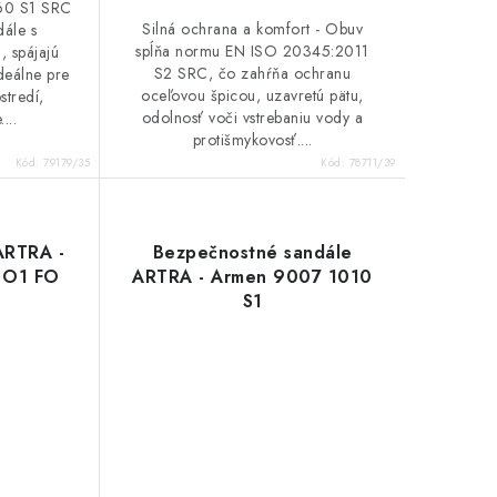
60 S1 SRC
Silná ochrana a komfort - Obuv
ále s
spĺňa normu EN ISO 20345:2011
 spájajú
S2 SRC, čo zahŕňa ochranu
deálne pre
oceľovou špicou, uzavretú pätu,
stredí,
odolnosť voči vstrebaniu vody a
...
protišmykovosť....
Kód:
79179/35
Kód:
78711/39
ARTRA -
Bezpečnostné sandále
 O1 FO
ARTRA - Armen 9007 1010
S1