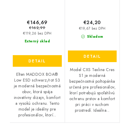
€146,69
€24,20
€162,99
€19,67 bez DPH
€119,26 bez DPH
Skladom
Externý sklad
DETAIL
DETAIL
Model CXS Texline Cres
Elten MADDOX BOA®
S1 je moderná
Low ESD schwarz/rot S3
bezpečnostná poltopánka
je moderná bezpečnostná
určená pre profesionálov,
obuv, ktorá spája
ktorí potrebujú spoľahlivú
inovatívny dizajn, komfort
ochranu prstov a komfort
a vysokú ochranu. Tento
pri práci v suchom
model je ideálny pre
prostredí. Ideálna...
profesionálov, ktorí...