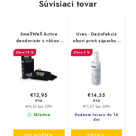
Súvisiaci tovar
SmellWell Active
Uvex - Dezinfekcia
deodorizér s vôňou -
obuvi proti zápachu a
Black Zebra
plesniam 125ml
19 %
4 %
9698/3
€12,95
€14,35
€16
€15
€10,53 bez DPH
€11,67 bez DPH
Skladom
Dodanie tovaru do 14
dní
DO KOŠÍKA
DETAIL