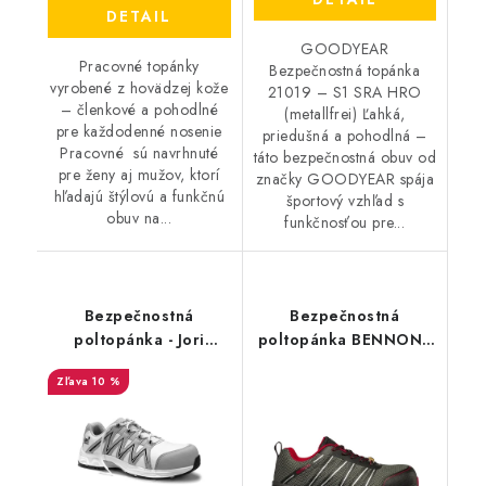
DETAIL
GOODYEAR
Pracovné topánky
Bezpečnostná topánka
vyrobené z hovädzej kože
21019 – S1 SRA HRO
– členkové a pohodlné
(metallfrei) Ľahká,
pre každodenné nosenie
priedušná a pohodlná –
Pracovné sú navrhnuté
táto bezpečnostná obuv od
pre ženy aj mužov, ktorí
značky GOODYEAR spája
hľadajú štýlovú a funkčnú
športový vzhľad s
obuv na...
funkčnosťou pre...
Bezpečnostná
Bezpečnostná
poltopánka - Jori
poltopánka BENNON -
Speedy Low S3 EAD -
Vectra S1P ESD NM
10 %
biela - šedá 35671
New Design