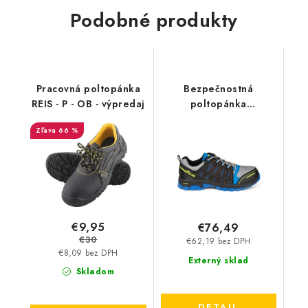
Podobné produkty
Pracovná poltopánka
Bezpečnostná
REIS - P - OB - výpredaj
poltopánka
GOODYEAR 21019 S1
66 %
SRA HRO modro-čierna
€9,95
€76,49
€30
€62,19 bez DPH
€8,09 bez DPH
Externý sklad
Skladom
DETAIL