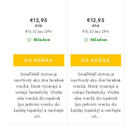
€12,95
€12,95
€16
€16
€10,53 bez DPH
€10,53 bez DPH
Skladom
Skladom
DO KOŠÍKA
DO KOŠÍKA
SmellWell Active je
SmellWell Active je
navrhnutý ako dve farebné
navrhnutý ako dve farebné
vrecká, ktoré vyzerajú a
vrecká, ktoré vyzerajú a
voňajú fantasticky. Vložte
voňajú fantasticky. Vložte
obe vrecká do topánok
obe vrecká do topánok
(po jednom vrecku do
(po jednom vrecku do
každej topánky) a nechajte
každej topánky) a nechajte
ich...
ich...