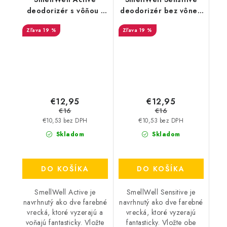
deodorizér s vôňou -
deodorizér bez vône -
Camo Green
Blue
19 %
19 %
€12,95
€12,95
€16
€16
€10,53 bez DPH
€10,53 bez DPH
Skladom
Skladom
DO KOŠÍKA
DO KOŠÍKA
SmellWell Active je
SmellWell Sensitive je
navrhnutý ako dve farebné
navrhnutý ako dve farebné
vrecká, ktoré vyzerajú a
vrecká, ktoré vyzerajú
voňajú fantasticky. Vložte
fantasticky. Vložte obe