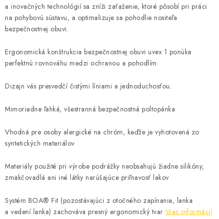
a inovačných technológií sa zníži zaťaženie, ktoré pôsobí pri práci
na pohybovú sústavu, a optimalizuje sa pohodlie nositeľa
bezpečnostnej obuvi.
Ergonomická konštrukcia bezpečnostnej obuvi uvex 1 ponúka
perfektnú rovnováhu medzi ochranou a pohodlím.
Dizajn vás presvedčí čistými líniami a jednoduchosťou.
Mimoriadne ľahká, všestranná bezpečnostná poltopánka
Vhodná pre osoby alergické na chróm, keďže je vyhotovená zo
syntetických materiálov
Materiály použité pri výrobe podrážky neobsahujú žiadne silikóny,
zmäkčovadlá ani iné látky narúšajúce priľnavosť lakov
Systém BOA® Fit (pozostávajúci z otočného zapínania, lanka
a vedení lanka) zachováva presný ergonomický tvar
Viac informácií