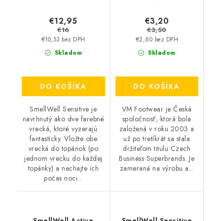
€12,95
€3,20
€16
€3,50
€10,53 bez DPH
€2,60 bez DPH
Skladom
Skladom
DO KOŠÍKA
DO KOŠÍKA
SmellWell Sensitive je
VM Footwear je Česká
navrhnutý ako dve farebné
spoločnosť, ktorá bola
vrecká, ktoré vyzerajú
založená v roku 2003 a
fantasticky. Vložte obe
už po tretíkrát sa stala
vrecká do topánok (po
držiteľom titulu Czech
jednom vrecku do každej
Business Superbrands. Je
topánky) a nechajte ich
zameraná na výrobu a...
počas noci...
SmellWell Active
SmellWell Sensitive