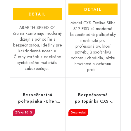
DETAIL
DETAIL
Model CXS Texline Silba
ABARTH SPEED O1
S1P ESD sú moderné
čierna kombinuje moderný
bezpečnostné poltopánky
dizajn s pohodlím a
navrhnuté pre
bezpečnosťou, ideálny pre
profesionálov, ktorí
každodenné nosenie.
potrebujú spoľahlivú
Čierny zvršok z odolného
ochranu chodidla, nízku
syntetického materiálu
hmotnosť a ochranu
zabezpečuje...
proti...
Bezpečnostná
Bezpečnostná
poltopánka - Elten
poltopánka CXS -
MADDOX BOA® Low
Texline Cres S1
10 %
Dopredaj
S3 ESD - čierna-
červená 35676