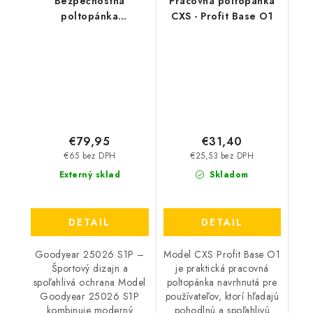
Bezpečnostná
Pracovná poltopánka
poltopánka
CXS - Profit Base O1
GOODYEAR 25026 S1P
SRA HRO čierno-modrá
€79,95
€31,40
€65 bez DPH
€25,53 bez DPH
Externý sklad
Skladom
DETAIL
DETAIL
Goodyear 25026 S1P –
Model CXS Profit Base O1
Športový dizajn a
je praktická pracovná
spoľahlivá ochrana Model
poltopánka navrhnutá pre
Goodyear 25026 S1P
používateľov, ktorí hľadajú
kombinuje moderný
pohodlnú a spoľahlivú