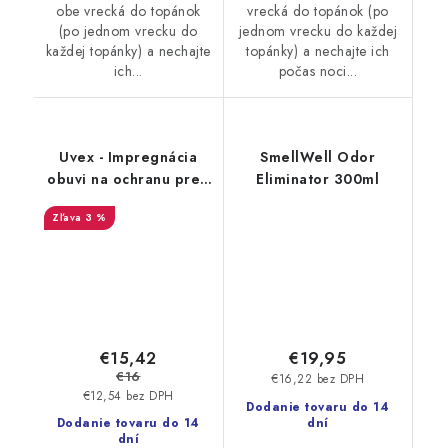
obe vrecká do topánok
vrecká do topánok (po
(po jednom vrecku do
jednom vrecku do každej
každej topánky) a nechajte
topánky) a nechajte ich
ich...
počas noci...
Uvex - Impregnácia
SmellWell Odor
obuvi na ochranu pred
Eliminator 300ml
premočením a
3 %
škvrnami 100 ml
9698/1
€15,42
€19,95
€16
€16,22 bez DPH
€12,54 bez DPH
Dodanie tovaru do 14
Dodanie tovaru do 14
dní
dní