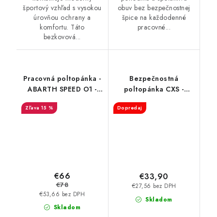
športový vzhľad s vysokou
obuv bez bezpečnostnej
úrovňou ochrany a
špice na každodenné
komfortu. Táto
pracovné...
bezkovová...
Pracovná poltopánka -
Bezpečnostná
ABARTH SPEED O1 -
poltopánka CXS -
čierna AB0005BK
Texline Silba S1P ESD
15 %
Dopredaj
€66
€33,90
€78
€27,56 bez DPH
€53,66 bez DPH
Skladom
Skladom