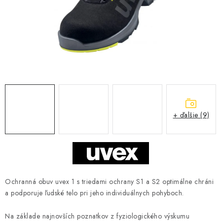
BLOG
KONTAKT
O NÁS
HODNOTENIE OBCHODU
OCHRANNÉ PRACOVNÉ POMÔCKY
+ ďalšie (9)
ZNAČKY
Často kladené otázky
INFORMÁCIE PRE ZÁKAZNÍKOV
Napíšte nám
Ochranná obuv uvex 1 s triedami ochrany S1 a S2 optimálne chráni
a podporuje ľudské telo pri jeho individuálnych pohyboch.
Na základe najnovších poznatkov z fyziologického výskumu