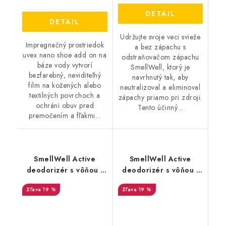
DETAIL
DETAIL
Udržujte svoje veci svieže
Impregnačný prostriedok
a bez zápachu s
uvex nano shoe add on na
odstraňovačom zápachu
báze vody vytvorí
SmellWell, ktorý je
bezfarebný, neviditeľný
navrhnutý tak, aby
film na kožených alebo
neutralizoval a eliminoval
textilných povrchoch a
zápachy priamo pri zdroji.
ochráni obuv pred
Tento účinný...
premočením a fľakmi...
SmellWell Active
SmellWell Active
deodorizér s vôňou -
deodorizér s vôňou -
Leopard Blue
Tropical Blue
19 %
19 %