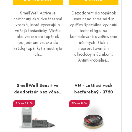
SmellWell Active je
Dezodorant do topánok
navrhnutý ako dve farebné
uvex nano shoe add in
vrecká, ktoré vyzerajú a
využíva špeciálne vyvinutú
voňajú fantasticky. Vložte
technológiu na
obe vrecká do topánok
kontrolované uvoľňovanie
(po jednom vrecku do
účinných látok s
každej topánky) a nechajte
neprerušovaným
ich...
dlhodobým účinkom:
Antimikrobiálne...
SmellWell Sensitive
VM - Leštiaci vosk
deodorizér bez vône -
bezfarebný - 3750
Grey
19 %
8 %