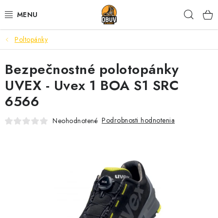
Prejsť
Hľad
na
obsah
Poltopánky
PRACOVNÁ A BEZPEČNOSTNÁ OBUV
Bezpečnostné polotopánky
VOĽNOČASOVÁ OBUV
UVEX - Uvex 1 BOA S1 SRC
VÝPREDAJ
6566
VLOŽKY
Podrobnosti hodnotenia
Neohodnotené
IMPREGNÁCIA A OCHRANA
PRE KÁVIČKÁROV
BEZPEČNOSTNÉ NORMY A SYMBOLY