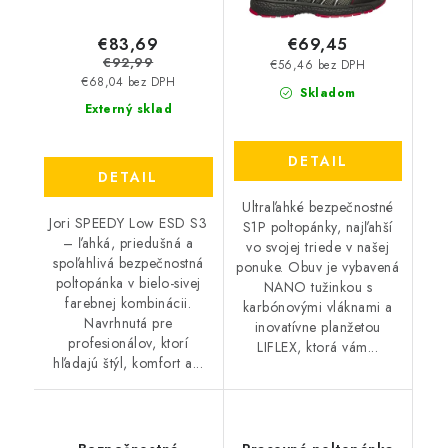
€83,69
€69,45
€92,99
€56,46 bez DPH
€68,04 bez DPH
Skladom
Externý sklad
DETAIL
DETAIL
Ultraľahké bezpečnostné
Jori SPEEDY Low ESD S3
S1P poltopánky, najľahší
– ľahká, priedušná a
vo svojej triede v našej
spoľahlivá bezpečnostná
ponuke. Obuv je vybavená
poltopánka v bielo-sivej
NANO tužinkou s
farebnej kombinácii.
karbónovými vláknami a
Navrhnutá pre
inovatívne planžetou
profesionálov, ktorí
LIFLEX, ktorá vám...
hľadajú štýl, komfort a...