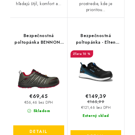
hľadajú štýl, komfort a...
prostredie, kde je
prioritou...
Bezpečnostná
Bezpečnostná
poltopánka BENNON -
poltopánka - Elten
Vectra S1P ESD NM
Joran BOA Low S3 ESD
10 %
New Design
- čierna-modrá 35645
€149,39
€69,45
€165,99
€56,46 bez DPH
€121,46 bez DPH
Skladom
Externý sklad
DETAIL