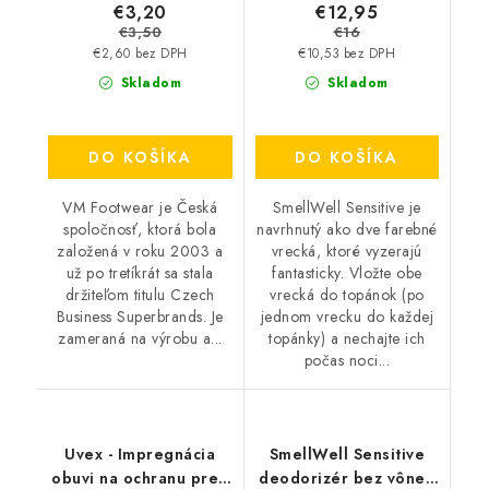
€3,20
€12,95
€3,50
€16
€2,60 bez DPH
€10,53 bez DPH
Skladom
Skladom
DO KOŠÍKA
DO KOŠÍKA
VM Footwear je Česká
SmellWell Sensitive je
spoločnosť, ktorá bola
navrhnutý ako dve farebné
založená v roku 2003 a
vrecká, ktoré vyzerajú
už po tretíkrát sa stala
fantasticky. Vložte obe
držiteľom titulu Czech
vrecká do topánok (po
Business Superbrands. Je
jednom vrecku do každej
zameraná na výrobu a...
topánky) a nechajte ich
počas noci...
Uvex - Impregnácia
SmellWell Sensitive
obuvi na ochranu pred
deodorizér bez vône -