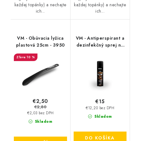
každej topánky) a nechajte
každej topánky) a nechajte
ich...
ich...
VM - Obúvacia lyžica
VM - Antiperspirant a
plastová 25cm - 3950
dezinfekčný sprej na
topánky - FreshStep
10 %
2v1 3500
€2,50
€15
€2,80
€12,20 bez DPH
€2,03 bez DPH
Skladom
Skladom
DO KOŠÍKA