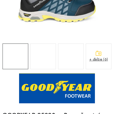
BLOG
KONTAKT
O NÁS
HODNOTENIE OBCHODU
OCHRANNÉ PRACOVNÉ POMÔCKY
+ ďalšie (6)
ZNAČKY
Často kladené otázky
INFORMÁCIE PRE ZÁKAZNÍKOV
Napíšte nám