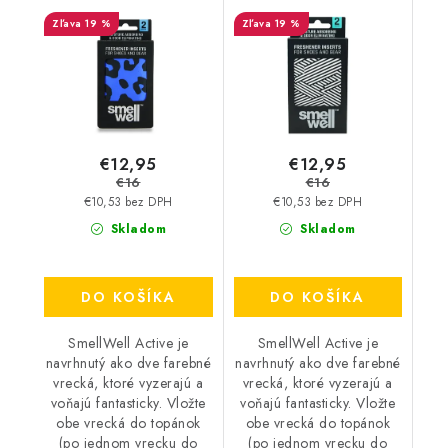
Leopard Blue
White Stripes
19 %
19 %
€12,95
€12,95
€16
€16
€10,53 bez DPH
€10,53 bez DPH
Skladom
Skladom
DO KOŠÍKA
DO KOŠÍKA
SmellWell Active je
SmellWell Active je
navrhnutý ako dve farebné
navrhnutý ako dve farebné
vrecká, ktoré vyzerajú a
vrecká, ktoré vyzerajú a
voňajú fantasticky. Vložte
voňajú fantasticky. Vložte
obe vrecká do topánok
obe vrecká do topánok
(po jednom vrecku do
(po jednom vrecku do