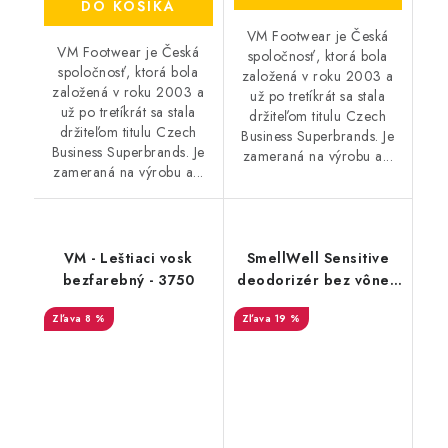
DO KOŠÍKA
VM Footwear je Česká
VM Footwear je Česká
spoločnosť, ktorá bola
spoločnosť, ktorá bola
založená v roku 2003 a
založená v roku 2003 a
už po tretíkrát sa stala
už po tretíkrát sa stala
držiteľom titulu Czech
držiteľom titulu Czech
Business Superbrands. Je
Business Superbrands. Je
zameraná na výrobu a...
zameraná na výrobu a...
VM - Leštiaci vosk
SmellWell Sensitive
bezfarebný - 3750
deodorizér bez vône -
Green
8 %
19 %