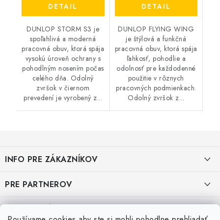
DETAIL
DETAIL
DUNLOP STORM S3 je
DUNLOP FLYING WING
spoľahlivá a moderná
je štýlová a funkčná
pracovná obuv, ktorá spája
pracovná obuv, ktorá spája
vysokú úroveň ochrany s
ľahkosť, pohodlie a
pohodlným nosením počas
odolnosť pre každodenné
celého dňa. Odolný
použitie v rôznych
zvršok v čiernom
pracovných podmienkach.
prevedení je vyrobený z...
Odolný zvršok z...
Z
á
INFO PRE ZÁKAZNÍKOV
p
ä
AKO NAKUPOVAŤ
PRE PARTNEROV
t
i
OBCHODNÉ PODMIENKY
KATALÓG OBUVI A OPP ČERVA
VEĽKOSTNÉ TABUĽKY PRACOVNEJ OBUVI
e
Používame cookies aby ste si mohli pohodlne prehliadať