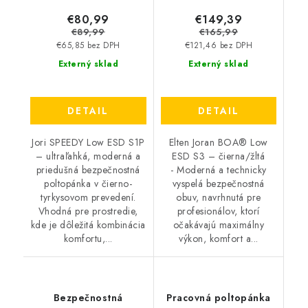
€80,99
€149,39
€89,99
€165,99
€65,85 bez DPH
€121,46 bez DPH
Externý sklad
Externý sklad
DETAIL
DETAIL
Jori SPEEDY Low ESD S1P
Elten Joran BOA® Low
– ultraľahká, moderná a
ESD S3 – čierna/žltá
priedušná bezpečnostná
- Moderná a technicky
poltopánka v čierno-
vyspelá bezpečnostná
tyrkysovom prevedení.
obuv, navrhnutá pre
Vhodná pre prostredie,
profesionálov, ktorí
kde je dôležitá kombinácia
očakávajú maximálny
komfortu,...
výkon, komfort a...
Bezpečnostná
Pracovná poltopánka