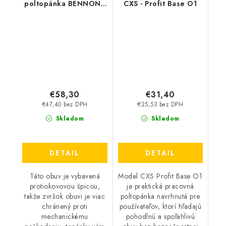
poltopánka BENNON -
CXS - Profit Base O1
Raptor S3 NM
€58,30
€31,40
€47,40 bez DPH
€25,53 bez DPH
Skladom
Skladom
DETAIL
DETAIL
Táto obuv je vybavená
Model CXS Profit Base O1
protiokovovou špicou,
je praktická pracovná
takže zvršok obuvi je viac
poltopánka navrhnutá pre
chránený proti
používateľov, ktorí hľadajú
mechanickému
pohodlnú a spoľahlivú