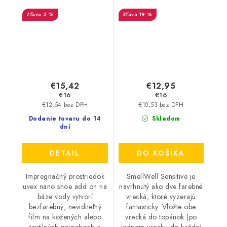
premočením a
Grey
3 %
19 %
škvrnami 100 ml
9698/1
€15,42
€12,95
€16
€16
€12,54 bez DPH
€10,53 bez DPH
Dodanie tovaru do 14
Skladom
dní
DETAIL
DO KOŠÍKA
Impregnačný prostriedok
SmellWell Sensitive je
uvex nano shoe add on na
navrhnutý ako dve farebné
báze vody vytvorí
vrecká, ktoré vyzerajú
bezfarebný, neviditeľný
fantasticky. Vložte obe
film na kožených alebo
vrecká do topánok (po
textilných povrchoch a
jednom vrecku do každej