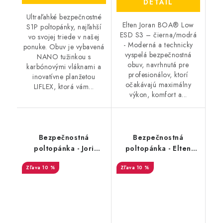
DETAIL
Ultraľahké bezpečnostné
Elten Joran BOA® Low
S1P poltopánky, najľahší
ESD S3 – čierna/modrá
vo svojej triede v našej
- Moderná a technicky
ponuke. Obuv je vybavená
vyspelá bezpečnostná
NANO tužinkou s
obuv, navrhnutá pre
karbónovými vláknami a
profesionálov, ktorí
inovatívne planžetou
očakávajú maximálny
LIFLEX, ktorá vám...
výkon, komfort a...
Bezpečnostná
Bezpečnostná
poltopánka - Jori
poltopánka - Elten
SPEEDY Low S1P ESD -
Joran BOA®Low S3
10 %
10 %
čierna - tyrkysová
ESD - čierna-žltá
25643
35646