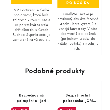
DO KOŠÍKA
VM Footwear je Česká
SmellWell Active je
spoločnosť, ktorá bola
navrhnutý ako dve farebné
založená v roku 2003 a
vrecká, ktoré vyzerajú a
už po tretíkrát sa stala
voňajú fantasticky. Vložte
držiteľom titulu Czech
obe vrecká do topánok
Business Superbrands. Je
(po jednom vrecku do
zameraná na výrobu a...
každej topánky) a nechajte
ich...
Podobné produkty
Bezpečnostná
Bezpečnostná
poltopánka - Jori
poltopánka -JORI
Speedy Low S3 EAD -
SPEEDY Low S3 ESD -