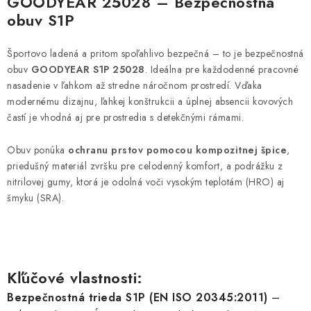
GOODYEAR 25028 – Bezpečnostná
obuv S1P
Športovo ladená a pritom spoľahlivo bezpečná – to je bezpečnostná
obuv
GOODYEAR S1P 25028
. Ideálna pre každodenné pracovné
nasadenie v ľahkom až stredne náročnom prostredí. Vďaka
modernému dizajnu, ľahkej konštrukcii a úplnej absencii kovových
častí je vhodná aj pre prostredia s detekčnými rámami.
Obuv ponúka
ochranu prstov pomocou kompozitnej špice
,
priedušný materiál zvršku pre celodenný komfort, a podrážku z
nitrilovej gumy, ktorá je odolná voči vysokým teplotám (HRO) aj
šmyku (SRA).
Kľúčové vlastnosti:
Bezpečnostná trieda S1P (EN ISO 20345:2011)
–