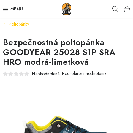
Prejsť
Hľad
na
obsah
Poltopánky
PRACOVNÁ A BEZPEČNOSTNÁ OBUV
Bezpečnostná poltopánka
VOĽNOČASOVÁ OBUV
GOODYEAR 25028 S1P SRA
VÝPREDAJ
HRO modrá-limetková
VLOŽKY
Podrobnosti hodnotenia
Neohodnotené
IMPREGNÁCIA A OCHRANA
PRE KÁVIČKÁROV
BEZPEČNOSTNÉ NORMY A SYMBOLY