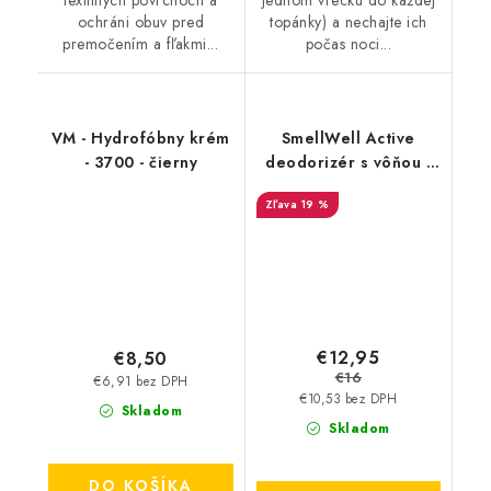
ochráni obuv pred
topánky) a nechajte ich
premočením a fľakmi...
počas noci...
VM - Hydrofóbny krém
SmellWell Active
- 3700 - čierny
deodorizér s vôňou -
Geometric Orange
19 %
€12,95
€8,50
€16
€6,91 bez DPH
€10,53 bez DPH
Skladom
Skladom
DO KOŠÍKA