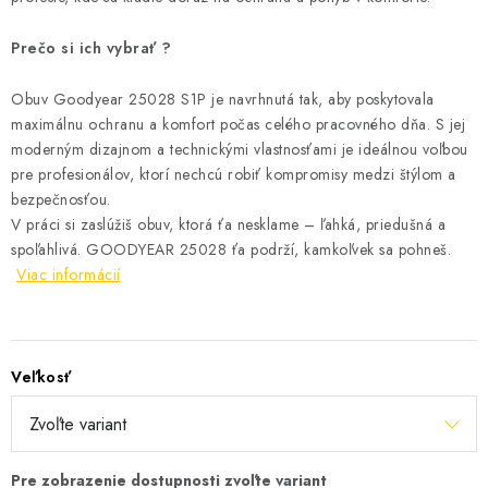
Prečo si ich vybrať ?
Obuv Goodyear 25028 S1P je navrhnutá tak, aby poskytovala
maximálnu ochranu a komfort počas celého pracovného dňa.
S jej
moderným dizajnom a technickými vlastnosťami je ideálnou voľbou
pre profesionálov, ktorí nechcú robiť kompromisy medzi štýlom a
bezpečnosťou.
V práci si zaslúžiš obuv, ktorá ťa nesklame – ľahká, priedušná a
spoľahlivá. GOODYEAR 25028 ťa podrží, kamkoľvek sa pohneš.
Viac informácií
Veľkosť