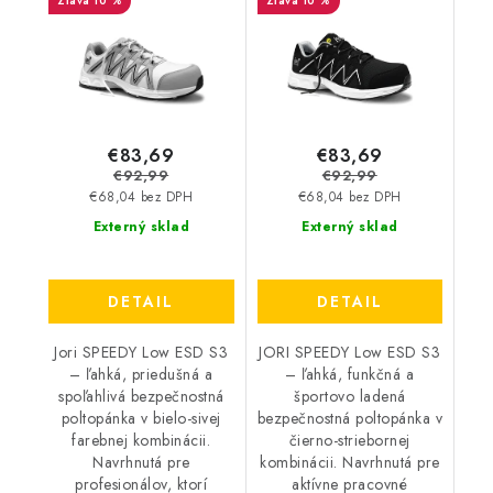
10 %
10 %
biela - šedá 35671
čierna - strieborná
35678
€83,69
€83,69
€92,99
€92,99
€68,04 bez DPH
€68,04 bez DPH
Externý sklad
Externý sklad
DETAIL
DETAIL
Jori SPEEDY Low ESD S3
JORI SPEEDY Low ESD S3
– ľahká, priedušná a
– ľahká, funkčná a
spoľahlivá bezpečnostná
športovo ladená
poltopánka v bielo-sivej
bezpečnostná poltopánka v
farebnej kombinácii.
čierno-striebornej
Navrhnutá pre
kombinácii. Navrhnutá pre
profesionálov, ktorí
aktívne pracovné