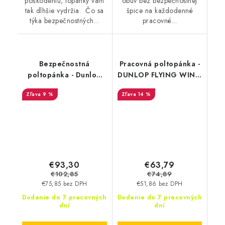
poškodeniu, topánky vám
obuv bez bezpečnostnej
tak dlhšie vydržia. Čo sa
špice na každodenné
týka bezpečnostných...
pracovné...
Bezpečnostná
Pracovná poltopánka -
poltopánka - Dunlop
DUNLOP FLYING WING
STORM S3 - čierna
O2 - biela DL0203002
9 %
14 %
DL0201067
€93,30
€63,79
€102,85
€74,89
€75,85 bez DPH
€51,86 bez DPH
Dodanie do 7 pracovných
Dodanie do 7 pracovných
dní
dní