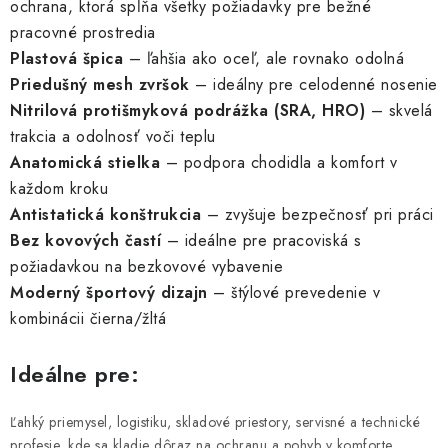
ochrana, ktorá spĺňa všetky požiadavky pre bežné
pracovné prostredia
Plastová špica
– ľahšia ako oceľ, ale rovnako odolná
Priedušný mesh zvršok
– ideálny pre celodenné nosenie
Nitrilová protišmyková podrážka (SRA, HRO)
– skvelá
trakcia a odolnosť voči teplu
Anatomická stielka
– podpora chodidla a komfort v
každom kroku
Antistatická konštrukcia
– zvyšuje bezpečnosť pri práci
Bez kovových častí
– ideálne pre pracoviská s
požiadavkou na bezkovové vybavenie
Moderný športový dizajn
– štýlové prevedenie v
kombinácii čierna/žltá
Ideálne pre:
Ľahký priemysel, logistiku, skladové priestory, servisné a technické
profesie, kde sa kladie dôraz na ochranu a pohyb v komforte.