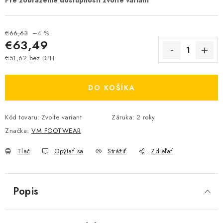
€66,63
–4 %
€63,49
€51,62 bez DPH
Jednotková cena:
DO KOŠÍKA
Kód tovaru:
Zvoľte variant
Záruka
:
2 roky
Značka:
VM FOOTWEAR
Tlač
Opýtať sa
Strážiť
Zdieľať
Popis