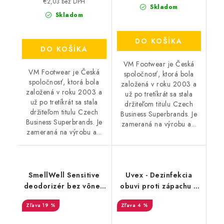
€2,03 bez DPH
Skladom
Skladom
DO KOŠÍKA
DO KOŠÍKA
VM Footwear je Česká
VM Footwear je Česká
spoločnosť, ktorá bola
spoločnosť, ktorá bola
založená v roku 2003 a
založená v roku 2003 a
už po tretíkrát sa stala
už po tretíkrát sa stala
držiteľom titulu Czech
držiteľom titulu Czech
Business Superbrands. Je
Business Superbrands. Je
zameraná na výrobu a...
zameraná na výrobu a...
SmellWell Sensitive
Uvex - Dezinfekcia
deodorizér bez vône -
obuvi proti zápachu a
Blue
plesniam 125ml
19 %
4 %
9698/3