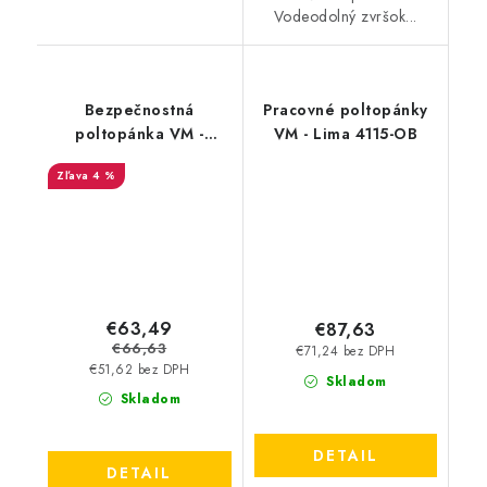
Vodeodolný zvršok...
Bezpečnostná
Pracovné poltopánky
poltopánka VM -
VM - Lima 4115-OB
Mallorca 4785-S1P
4 %
€63,49
€87,63
€66,63
€71,24 bez DPH
€51,62 bez DPH
Skladom
Skladom
DETAIL
DETAIL