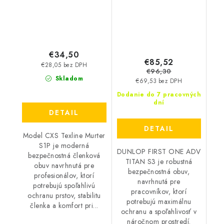
DL0202008
€34,50
€85,52
€28,05 bez DPH
€96,30
Skladom
€69,53 bez DPH
Dodanie do 7 pracovných
dní
DETAIL
DETAIL
Model CXS Texline Murter
S1P je moderná
DUNLOP FIRST ONE ADV
bezpečnostná členková
TITAN S3 je robustná
obuv navrhnutá pre
bezpečnostná obuv,
profesionálov, ktorí
navrhnutá pre
potrebujú spoľahlivú
pracovníkov, ktorí
ochranu prstov, stabilitu
potrebujú maximálnu
členka a komfort pri...
ochranu a spoľahlivosť v
náročnom prostredí.