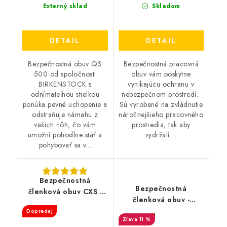
Externý sklad
Skladom
DETAIL
DETAIL
Bezpečnostná obuv QS
Bezpečnostná pracovná
500 od spoločnosti
obuv vám poskytne
BIRKENSTOCK s
vynikajúcu ochranu v
odnímateľnou stielkou
nebezpečnom prostredí.
ponúka pevné uchopenie a
Sú vyrobené na zvládnutie
odstraňuje námahu z
náročnejšieho pracovného
vašich nôh, čo vám
prostredia, tak aby
umožní pohodlne stáť a
vydržali....
pohybovať sa v...
Bezpečnostná
Bezpečnostná
členková obuv CXS -
členková obuv -
Texline Murter S1P
DUNLOP First One
Dopredaj
11 %
ADV Titan S3 - čierna