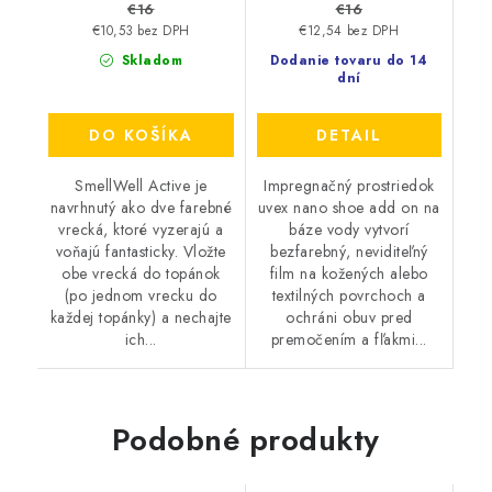
€16
€16
€10,53 bez DPH
€12,54 bez DPH
Skladom
Dodanie tovaru do 14
dní
DO KOŠÍKA
DETAIL
SmellWell Active je
Impregnačný prostriedok
navrhnutý ako dve farebné
uvex nano shoe add on na
vrecká, ktoré vyzerajú a
báze vody vytvorí
voňajú fantasticky. Vložte
bezfarebný, neviditeľný
obe vrecká do topánok
film na kožených alebo
(po jednom vrecku do
textilných povrchoch a
každej topánky) a nechajte
ochráni obuv pred
ich...
premočením a fľakmi...
Podobné produkty