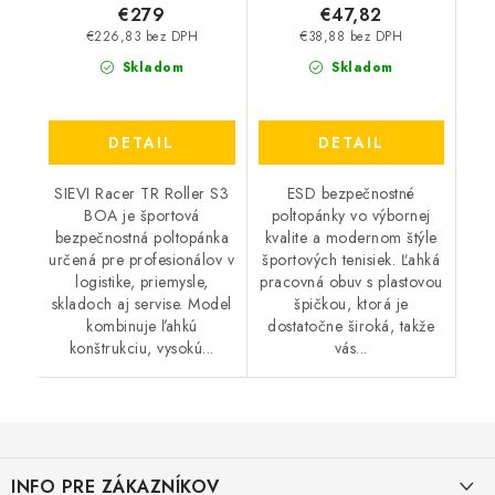
€279
€47,82
€226,83 bez DPH
€38,88 bez DPH
Skladom
Skladom
DETAIL
DETAIL
SIEVI Racer TR Roller S3
ESD bezpečnostné
BOA je športová
poltopánky vo výbornej
bezpečnostná poltopánka
kvalite a modernom štýle
určená pre profesionálov v
športových tenisiek. Ľahká
logistike, priemysle,
pracovná obuv s plastovou
skladoch aj servise. Model
špičkou, ktorá je
kombinuje ľahkú
dostatočne široká, takže
konštrukciu, vysokú...
vás...
Z
á
INFO PRE ZÁKAZNÍKOV