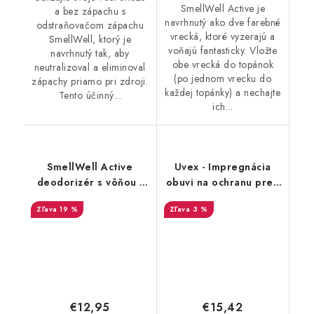
SmellWell Active je
a bez zápachu s
navrhnutý ako dve farebné
odstraňovačom zápachu
vrecká, ktoré vyzerajú a
SmellWell, ktorý je
voňajú fantasticky. Vložte
navrhnutý tak, aby
obe vrecká do topánok
neutralizoval a eliminoval
(po jednom vrecku do
zápachy priamo pri zdroji.
každej topánky) a nechajte
Tento účinný...
ich...
SmellWell Active
Uvex - Impregnácia
deodorizér s vôňou -
obuvi na ochranu pred
Leopard Blue
premočením a
19 %
3 %
škvrnami 100 ml
9698/1
€12,95
€15,42