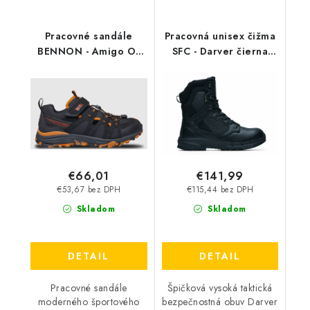
Pracovné sandále
Pracovná unisex čižma
BENNON - Amigo O1
SFC - Darver čierna
Sandal - oranžové
62209
€66,01
€141,99
€53,67 bez DPH
€115,44 bez DPH
Skladom
Skladom
DETAIL
DETAIL
Pracovné sandále
Špičková vysoká taktická
moderného športového
bezpečnostná obuv Darver