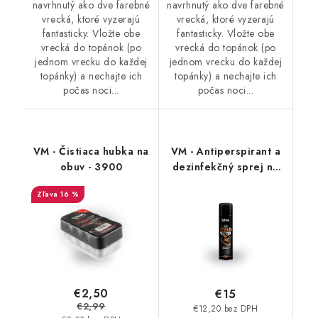
navrhnutý ako dve farebné
navrhnutý ako dve farebné
vrecká, ktoré vyzerajú
vrecká, ktoré vyzerajú
fantasticky. Vložte obe
fantasticky. Vložte obe
vrecká do topánok (po
vrecká do topánok (po
jednom vrecku do každej
jednom vrecku do každej
topánky) a nechajte ich
topánky) a nechajte ich
počas noci...
počas noci...
VM - Čistiaca hubka na
VM - Antiperspirant a
obuv - 3900
dezinfekčný sprej na
topánky - FreshStep
16 %
2v1 3500
€2,50
€15
€2,99
€12,20 bez DPH