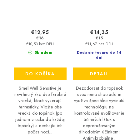
€12,95
€14,35
€16
€15
€10,53 bez DPH
€11,67 bez DPH
Skladom
Dodanie tovaru do 14
dní
DO KOŠÍKA
DETAIL
SmellWell Sensitive je
Dezodorant do topánok
navrhnutý ako dve farebné
uvex nano shoe add in
vrecká, ktoré vyzerajú
využíva špeciálne vyvinutú
fantasticky. Vložte obe
technológiu na
vrecká do topánok (po
kontrolované uvoľňovanie
jednom vrecku do každej
účinných látok s
topánky) a nechajte ich
neprerušovaným
počas noci...
dlhodobým účinkom:
Antimikrobiálne...