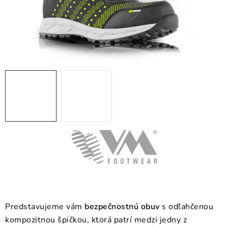
BLOG
KONTAKT
O NÁS
HODNOTENIE OBCHODU
OCHRANNÉ PRACOVNÉ POMÔCKY
ZNAČKY
Často kladené otázky
INFORMÁCIE PRE ZÁKAZNÍKOV
Napíšte nám
Predstavujeme vám
bezpečnostnú obuv
s odľahčenou
kompozitnou špičkou, ktorá patrí medzi jedny z