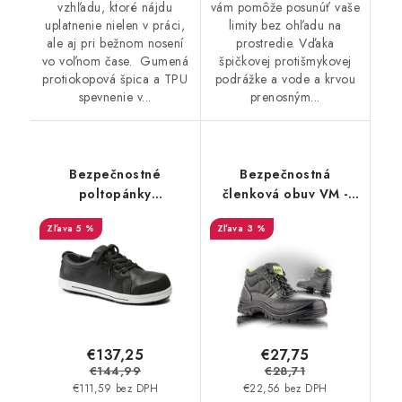
vzhľadu, ktoré nájdu
vám pomôže posunúť vaše
uplatnenie nielen v práci,
limity bez ohľadu na
ale aj pri bežnom nosení
prostredie. Vďaka
vo voľnom čase. Gumená
špičkovej protišmykovej
protiokopová špica a TPU
podrážke a vode a krvou
spevnenie v...
prenosným...
Bezpečnostné
Bezpečnostná
poltopánky
členková obuv VM -
BIRKENSTOCK -
Stockholm 3280-S1
5 %
3 %
Birkenstock QS 500 NL
S3 Black - 35063
€137,25
€27,75
€144,99
€28,71
€111,59 bez DPH
€22,56 bez DPH