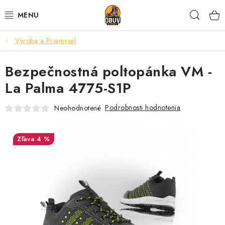
Prejsť
Hľad
na
obsah
Výroba a Priemysel
PRACOVNÁ A BEZPEČNOSTNÁ OBUV
Bezpečnostná poltopánka VM -
VOĽNOČASOVÁ OBUV
La Palma 4775-S1P
VÝPREDAJ
Podrobnosti hodnotenia
Neohodnotené
VLOŽKY
4 %
IMPREGNÁCIA A OCHRANA
PRE KÁVIČKÁROV
BEZPEČNOSTNÉ NORMY A SYMBOLY