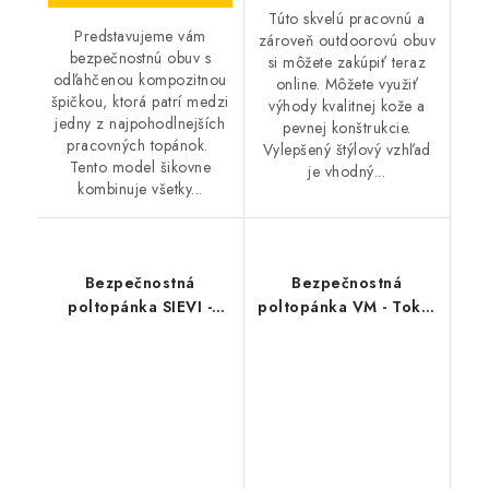
Túto skvelú pracovnú a
Predstavujeme vám
zároveň outdoorovú obuv
bezpečnostnú obuv s
si môžete zakúpiť teraz
odľahčenou kompozitnou
online. Môžete využiť
špičkou, ktorá patrí medzi
výhody kvalitnej kože a
jedny z najpohodlnejších
pevnej konštrukcie.
pracovných topánok.
Vylepšený štýlový vzhľad
Tento model šikovne
je vhodný...
kombinuje všetky...
Bezpečnostná
Bezpečnostná
poltopánka SIEVI -
poltopánka VM - Tokio
Racer TR Roller S3
2125-S1 ESD
BOA