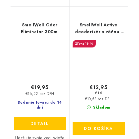
SmellWell Odor
SmellWell Active
Eliminator 300ml
deodorizér s vôňou -
Geometric Orange
19 %
€12,95
€19,95
€16
€16,22 bez DPH
€10,53 bez DPH
Dodanie tovaru do 14
dní
Skladom
DETAIL
DO KOŠÍKA
Udržujte svoje veci svieže