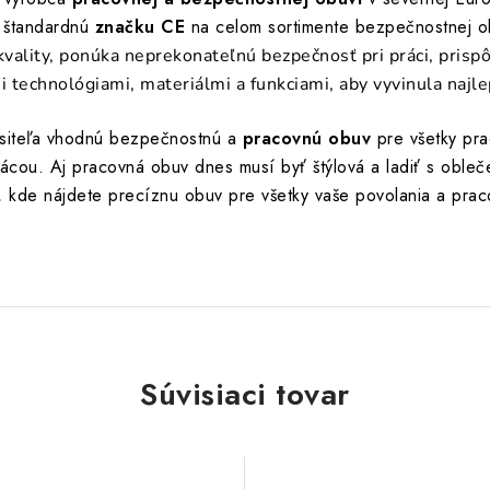
 štandardnú
značku CE
na celom sortimente bezpečnostnej o
kvality, ponúka neprekonateľnú bezpečnosť pri práci, prispô
i technológiami, materiálmi a funkciami, aby vyvinula najl
ositeľa vhodnú bezpečnostnú a
pracovnú obuv
pre všetky pr
ácou. Aj pracovná obuv dnes musí byť štýlová a ladiť s obleče
, kde nájdete precíznu obuv pre všetky vaše povolania a pr
Súvisiaci tovar