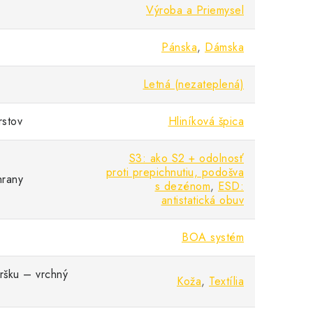
Výroba a Priemysel
Pánska
,
Dámska
Letná (nezateplená)
rstov
Hliníková špica
S3: ako S2 + odolnosť
proti prepichnutiu, podošva
hrany
s dezénom
,
ESD:
antistatická obuv
BOA systém
vršku – vrchný
Koža
,
Textília