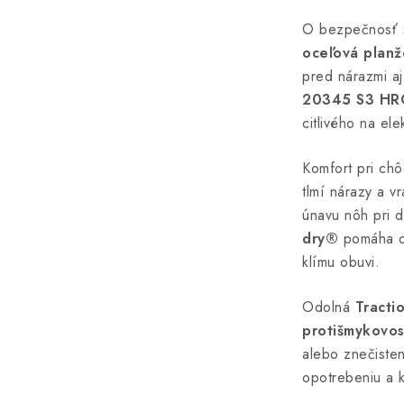
O bezpečnosť 
oceľová planž
pred nárazmi a
20345 S3 HR
citlivého na ele
Komfort pri ch
tlmí nárazy a v
únavu nôh pri 
dry®
pomáha od
klímu obuvi.
Odolná
Tracti
protišmykovosť
alebo znečiste
opotrebeniu a 