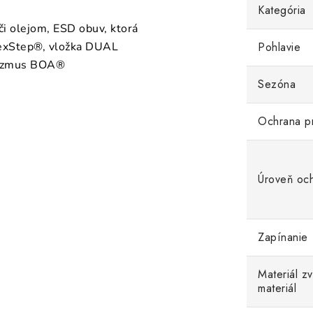
Kategória
či olejom, ESD obuv, ktorá
 FlexStep®, vložka DUAL
Pohlavie
nizmus BOA®
Sezóna
Ochrana p
Úroveň oc
Zapínanie
Materiál z
materiál