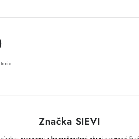
)
tenie.
Značka SIEVI
í výrobca
pracovnej a bezpečnostnej obuvi
v severnej Euró