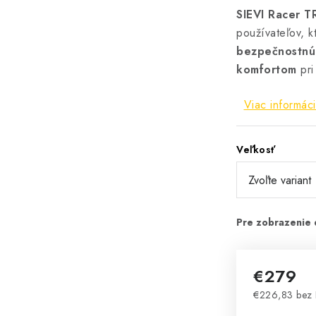
SIEVI Racer T
používateľov, k
bezpečnostnú
komfortom
pri
Viac informáci
Veľkosť
€279
€226,83 bez
Jednotková 