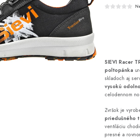
N
SIEVI Racer T
poltopánka
urč
skladoch aj se
vysokú odoln
celodennom no
Zvršok je vyro
priedušného t
ventiláciu chod
presné a rovnom