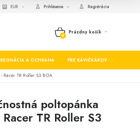
EUR
Prihlásenie
Registrácia
Prázdny košík
NÁKUPNÝ
KOŠÍK
PREGNÁCIA A OCHRANA
PRE KÁVIČKÁROV
BEZP
 - Racer TR Roller S3 BOA
nostná poltopánka
- Racer TR Roller S3