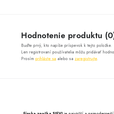
Hodnotenie produktu (0
Buďte prvý, kto napíše príspevok k tejto položke.
Len registrovaní používatelia môžu pridávať hodno
Prosím
prihláste sa
alebo sa
zaregistrujte
.
Fínska značka SIEVI
je najväčší a najmodernejš