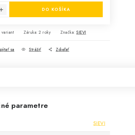
DO KOŠÍKA
 variant
Záruka
:
2 roky
Značka:
SIEVI
pýtať sa
Strážiť
Zdieľať
né parametre
SIEVI