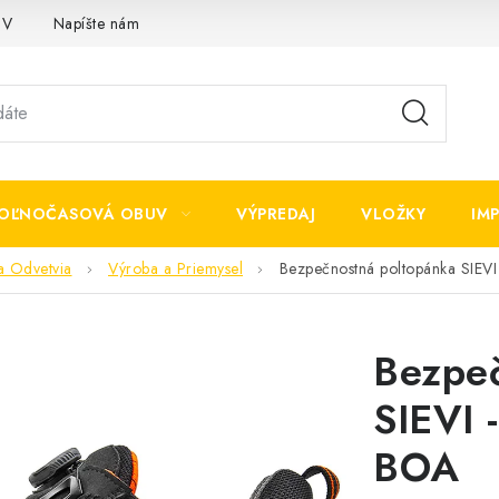
OV
Napíšte nám
OĽNOČASOVÁ OBUV
VÝPREDAJ
VLOŽKY
IM
a Odvetvia
Výroba a Priemysel
Bezpečnostná poltopánka SIEVI
Bezpeč
SIEVI 
BOA