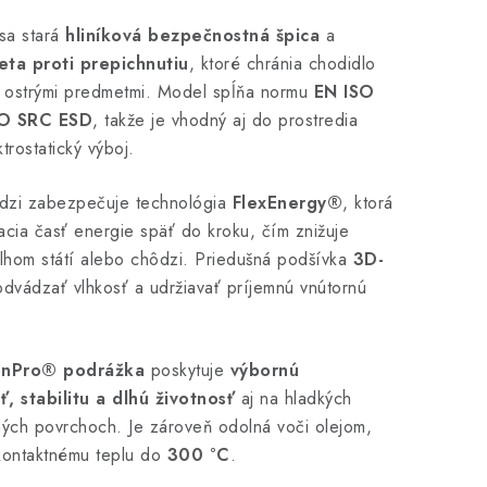
sa stará
hliníková bezpečnostná špica
a
eta proti prepichnutiu
, ktoré chránia chodidlo
j ostrými predmetmi. Model spĺňa normu
EN ISO
O SRC ESD
, takže je vhodný aj do prostredia
ktrostatický výboj.
ôdzi zabezpečuje technológia
FlexEnergy®
, ktorá
racia časť energie späť do kroku, čím znižuje
dlhom státí alebo chôdzi. Priedušná podšívka
3D-
vádzať vlhkosť a udržiavať príjemnú vnútornú
onPro® podrážka
poskytuje
výbornú
, stabilitu a dlhú životnosť
aj na hladkých
ných povrchoch. Je zároveň odolná voči olejom,
kontaktnému teplu do
300 °C
.