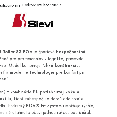
Podrobnosti hodnotenia
eohodnotené
R Roller S3 BOA
je športová
bezpečnostná
ená pre profesionálov v logistike, priemysle,
rvise. Model kombinuje
ľahkú konštrukciu,
osť a moderné technológie
pre komfort pri
sení.
bený z kombinácie
PU potiahnutej kože a
extilu
, ktorá zabezpečuje dobrú odolnosť aj
idla. Praktický
BOA® Fit System
umožňuje rýchle,
erné utiahnutie obuvi jednou rukou, bez šnúrok.