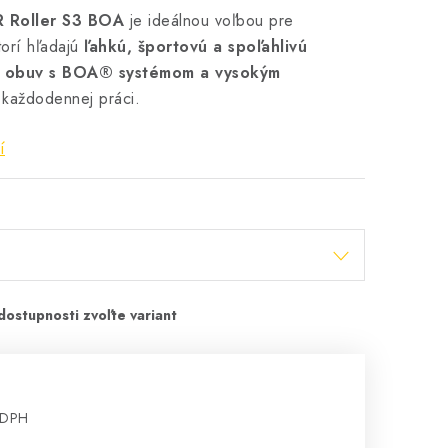
R Roller S3 BOA
je ideálnou voľbou pre
torí hľadajú
ľahkú, športovú a spoľahlivú
 obuv s BOA® systémom a vysokým
 každodennej práci.
í
 DPH
cena: