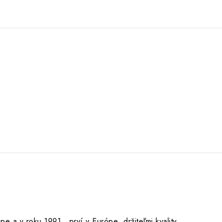
pe a v roku 1991, prví v Európe držiteľmi kvality