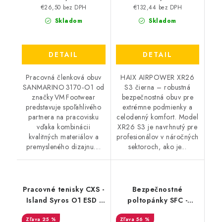
€26,50 bez DPH
€132,44 bez DPH
Skladom
Skladom
DETAIL
DETAIL
Pracovná členková obuv
HAIX AIRPOWER XR26
SANMARINO 3170‑O1 od
S3 čierna – robustná
značky VM Footwear
bezpečnostná obuv pre
predstavuje spoľahlivého
extrémne podmienky a
partnera na pracovisku
celodenný komfort. Model
vďaka kombinácii
XR26 S3 je navrhnutý pre
kvalitných materiálov a
profesionálov v náročných
premysleného dizajnu....
sektoroch, ako je...
Pracovné tenisky CXS -
Bezpečnostné
Island Syros O1 ESD -
poltopánky SFC -
Výpredaj
Fergus 78493 -
25 %
56 %