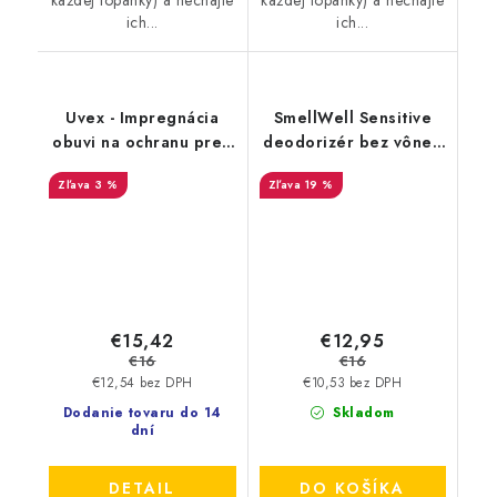
každej topánky) a nechajte
každej topánky) a nechajte
ich...
ich...
Uvex - Impregnácia
SmellWell Sensitive
obuvi na ochranu pred
deodorizér bez vône -
premočením a
Green
3 %
19 %
škvrnami 100 ml
9698/1
€15,42
€12,95
€16
€16
€12,54 bez DPH
€10,53 bez DPH
Dodanie tovaru do 14
Skladom
dní
DETAIL
DO KOŠÍKA