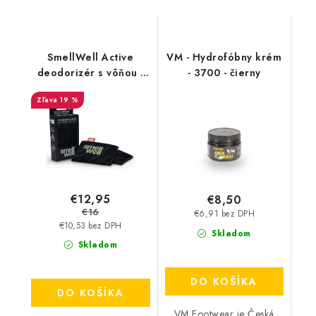
SmellWell Active
VM - Hydrofóbny krém
deodorizér s vôňou -
- 3700 - čierny
Black Zebra
19 %
€12,95
€8,50
€16
€6,91 bez DPH
€10,53 bez DPH
Skladom
Skladom
DO KOŠÍKA
DO KOŠÍKA
VM Footwear je Česká