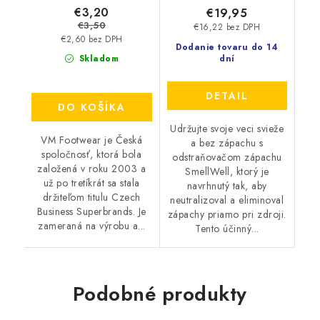
€3,20
€19,95
€3,50
€16,22 bez DPH
€2,60 bez DPH
Dodanie tovaru do 14
Skladom
dní
DETAIL
DO KOŠÍKA
Udržujte svoje veci svieže
VM Footwear je Česká
a bez zápachu s
spoločnosť, ktorá bola
odstraňovačom zápachu
založená v roku 2003 a
SmellWell, ktorý je
už po tretíkrát sa stala
navrhnutý tak, aby
držiteľom titulu Czech
neutralizoval a eliminoval
Business Superbrands. Je
zápachy priamo pri zdroji.
zameraná na výrobu a...
Tento účinný...
Podobné produkty