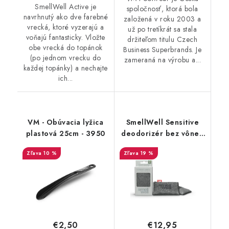
SmellWell Active je
spoločnosť, ktorá bola
navrhnutý ako dve farebné
založená v roku 2003 a
vrecká, ktoré vyzerajú a
už po tretíkrát sa stala
voňajú fantasticky. Vložte
držiteľom titulu Czech
obe vrecká do topánok
Business Superbrands. Je
(po jednom vrecku do
zameraná na výrobu a...
každej topánky) a nechajte
ich...
VM - Obúvacia lyžica
SmellWell Sensitive
plastová 25cm - 3950
deodorizér bez vône -
Grey
10 %
19 %
€2,50
€12,95