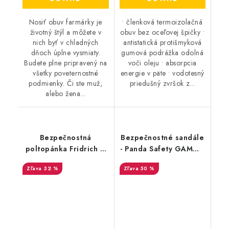
Nosiť obuv farmárky je
• členková termoizolačná
životný štýl a môžete v
obuv bez oceľovej špičky •
nich byť v chladných
antistatická protišmyková
dňoch úplne vysmiaty.
gumová podrážka odolná
Budete plne pripravený na
voči oleju • absorpcia
všetky poveternostné
energie v päte • vodotesný
podmienky. Či ste muž,
priedušný zvršok z...
alebo žena...
Bezpečnostná
Bezpečnostné sandále
poltopánka Fridrich &
- Panda Safety GAMMA
Fridrich - KIEL S3 SR -
S1 SRC - výpredaj
32 %
50 %
Akciová cena