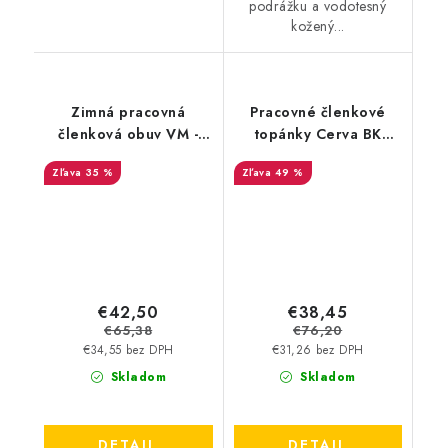
podrážku a vodotesný
kožený...
Zimná pracovná
Pracovné členkové
členková obuv VM -
topánky Cerva BK
Vaduz Winter 2770 O2
Farmer O2 CI SRC -
35 %
49 %
W - Výpredaj
čierne - výpredaj
€42,50
€38,45
€65,38
€76,20
€34,55 bez DPH
€31,26 bez DPH
Skladom
Skladom
DETAIL
DETAIL