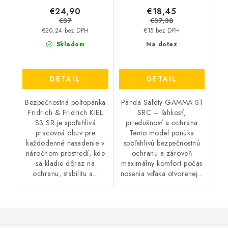
€24,90
€18,45
€37
€37,38
€20,24 bez DPH
€15 bez DPH
Skladom
Na dotaz
DETAIL
DETAIL
Bezpečnostná poltopánka
Panda Safety GAMMA S1
Fridrich & Fridrich KIEL
SRC – ľahkosť,
S3 SR je spoľahlivá
priedušnosť a ochrana
pracovná obuv pre
Tento model ponúka
každodenné nasadenie v
spoľahlivú bezpečnostnú
náročnom prostredí, kde
ochranu a zároveň
sa kladie dôraz na
maximálny komfort počas
ochranu, stabilitu a...
nosenia vďaka otvorenej...
Z