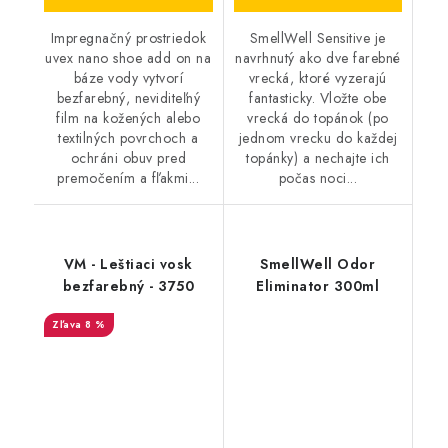
Impregnačný prostriedok
SmellWell Sensitive je
uvex nano shoe add on na
navrhnutý ako dve farebné
báze vody vytvorí
vrecká, ktoré vyzerajú
bezfarebný, neviditeľný
fantasticky. Vložte obe
film na kožených alebo
vrecká do topánok (po
textilných povrchoch a
jednom vrecku do každej
ochráni obuv pred
topánky) a nechajte ich
premočením a fľakmi...
počas noci...
VM - Leštiaci vosk
SmellWell Odor
bezfarebný - 3750
Eliminator 300ml
8 %