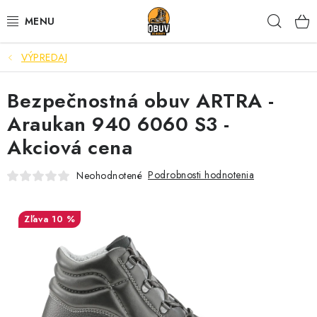
Prejsť
Hľad
na
obsah
VÝPREDAJ
PRACOVNÁ A BEZPEČNOSTNÁ OBUV
Bezpečnostná obuv ARTRA -
VOĽNOČASOVÁ OBUV
Araukan 940 6060 S3 -
VÝPREDAJ
Akciová cena
VLOŽKY
Podrobnosti hodnotenia
Neohodnotené
IMPREGNÁCIA A OCHRANA
10 %
PRE KÁVIČKÁROV
BEZPEČNOSTNÉ NORMY A SYMBOLY