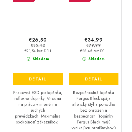
Výpredaj
€26,50
€34,99
€35,42
€79,99
€21,54 bez DPH
€28,45 bez DPH
Skladom
Skladom
DETAIL
DETAIL
Pracovná ESD poltopánka,
Bezpečnostná topánka
reflexné doplnky. Vhodná
Fergus Black spája
na prácu v interiéri a
atletický štýl a pohodlie
suchých
bez ohrozenia
prevádzkach. Maximálna
bezpečnosti. Topánky
spokojnosť zákazníkov.
Fergus Black majú
vynikajúcu protišmykovú