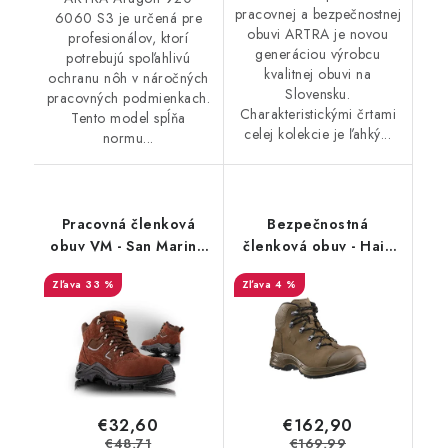
pracovnej a bezpečnostnej
6060 S3 je určená pre
obuvi ARTRA je novou
profesionálov, ktorí
generáciou výrobcu
potrebujú spoľahlivú
kvalitnej obuvi na
ochranu nôh v náročných
Slovensku.
pracovných podmienkach.
Charakteristickými črtami
Tento model spĺňa
celej kolekcie je ľahký...
normu...
Pracovná členková
Bezpečnostná
obuv VM - San Marino
členková obuv - Haix
3170-O1 - Výpredaj
Airpower XR26 S3 -
33 %
4 %
béžová 36539 -
Akciová cena
€32,60
€162,90
€48,71
€169,99