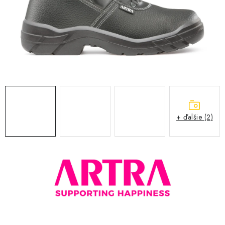
BLOG
KONTAKT
O NÁS
HODNOTENIE OBCHODU
OCHRANNÉ PRACOVNÉ POMÔCKY
+ ďalšie (2)
ZNAČKY
Často kladené otázky
INFORMÁCIE PRE ZÁKAZNÍKOV
Napíšte nám