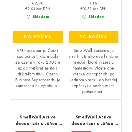
€2,80
€16
€2,03 bez DPH
€10,53 bez DPH
Skladom
Skladom
DO KOŠÍKA
DO KOŠÍKA
VM Footwear je Česká
SmellWell Sensitive je
spoločnosť, ktorá bola
navrhnutý ako dve farebné
založená v roku 2003 a
vrecká, ktoré vyzerajú
už po tretíkrát sa stala
fantasticky. Vložte obe
držiteľom titulu Czech
vrecká do topánok (po
Business Superbrands. Je
jednom vrecku do každej
zameraná na výrobu a...
topánky) a nechajte ich
počas noci...
SmellWell Active
SmellWell Active
deodorizér s vôňou -
deodorizér s vôňou -
Tropical Blue
Leopard Blue