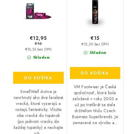
€12,95
€15
€16
€12,20 bez DPH
€10,53 bez DPH
Skladom
Skladom
DO KOŠÍKA
DO KOŠÍKA
VM Footwear je Česká
SmellWell Active je
spoločnosť, ktorá bola
navrhnutý ako dve farebné
založená v roku 2003 a
vrecká, ktoré vyzerajú a
už po tretíkrát sa stala
voňajú fantasticky. Vložte
držiteľom titulu Czech
obe vrecká do topánok
Business Superbrands. Je
(po jednom vrecku do
zameraná na výrobu a...
každej topánky) a nechajte
ich...