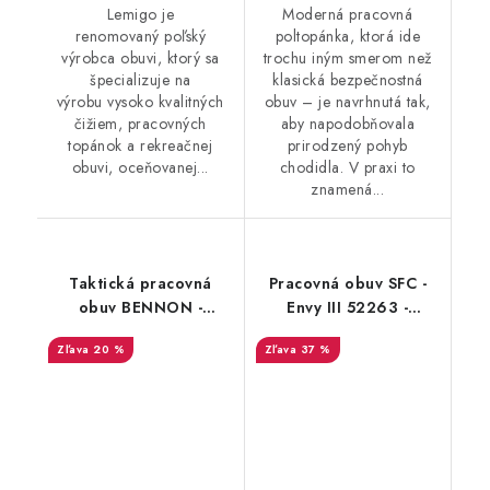
Lemigo je
Moderná pracovná
renomovaný poľský
poltopánka, ktorá ide
výrobca obuvi, ktorý sa
trochu iným smerom než
špecializuje na
klasická bezpečnostná
výrobu vysoko kvalitných
obuv – je navrhnutá tak,
čižiem, pracovných
aby napodobňovala
topánok a rekreačnej
prirodzený pohyb
obuvi, oceňovanej...
chodidla. V praxi to
znamená...
Taktická pracovná
Pracovná obuv SFC -
obuv BENNON -
Envy III 52263 -
Commodore O2 Boot -
Výpredaj
20 %
37 %
vysoká - Výpredaj