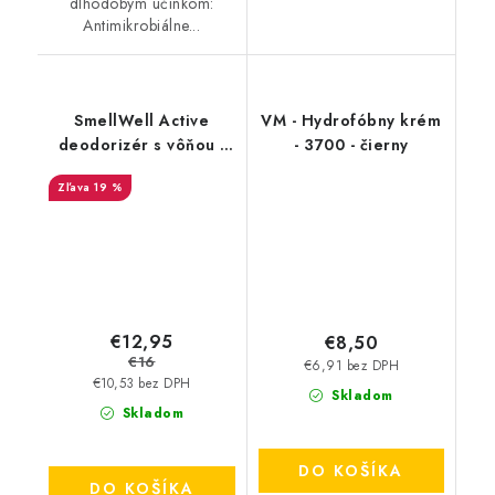
dlhodobým účinkom:
Antimikrobiálne...
SmellWell Active
VM - Hydrofóbny krém
deodorizér s vôňou -
- 3700 - čierny
Geometric Orange
19 %
€12,95
€8,50
€16
€6,91 bez DPH
€10,53 bez DPH
Skladom
Skladom
DO KOŠÍKA
DO KOŠÍKA