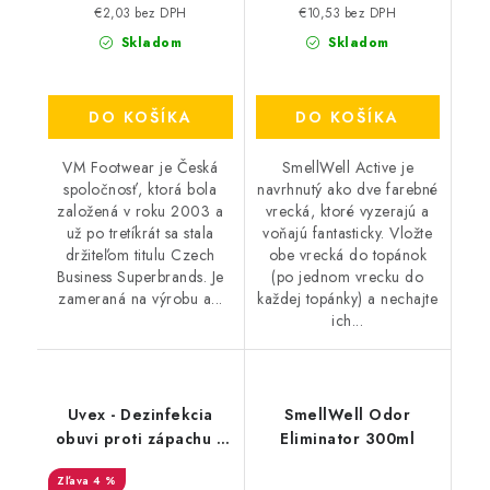
€2,03 bez DPH
€10,53 bez DPH
Skladom
Skladom
DO KOŠÍKA
DO KOŠÍKA
VM Footwear je Česká
SmellWell Active je
spoločnosť, ktorá bola
navrhnutý ako dve farebné
založená v roku 2003 a
vrecká, ktoré vyzerajú a
už po tretíkrát sa stala
voňajú fantasticky. Vložte
držiteľom titulu Czech
obe vrecká do topánok
Business Superbrands. Je
(po jednom vrecku do
zameraná na výrobu a...
každej topánky) a nechajte
ich...
Uvex - Dezinfekcia
SmellWell Odor
obuvi proti zápachu a
Eliminator 300ml
plesniam 125ml
4 %
9698/3