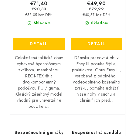
€71,40
€49,90
€90,33
€79,99
€58,05 bez DPH
€40,57 bez DPH
Skladom
Skladom
DETAIL
DETAIL
Celokožená taktická obuv
Dámska pracovná obuv
vybavená hydrofóbnym
Envy III ponúka štýl aj
zvrškom, membránou
praktickosť. Obuv Envy III,
REGI-TEX ® a
vyrobená z odolného, ​​
dvojkomponentný
vodeodolného koženého
podošvou PU / guma.
zvršku, pomáha udržať
Klasický zásahový model
vaše nohy v suchu a
vhodný pre univerzálne
chrániť ich pred...
použitie v...
Bezpečnostné gumáky
Bezpečnostná sandála