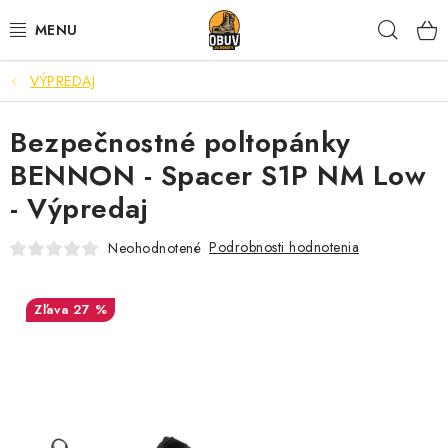
Prejsť
Hľad
na
obsah
VÝPREDAJ
PRACOVNÁ A BEZPEČNOSTNÁ OBUV
Bezpečnostné poltopánky
VOĽNOČASOVÁ OBUV
BENNON - Spacer S1P NM Low
VÝPREDAJ
- Výpredaj
VLOŽKY
Podrobnosti hodnotenia
Neohodnotené
IMPREGNÁCIA A OCHRANA
27 %
PRE KÁVIČKÁROV
BEZPEČNOSTNÉ NORMY A SYMBOLY