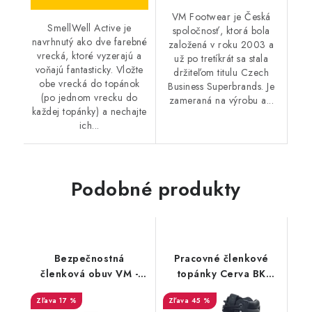
VM Footwear je Česká
SmellWell Active je
spoločnosť, ktorá bola
navrhnutý ako dve farebné
založená v roku 2003 a
vrecká, ktoré vyzerajú a
už po tretíkrát sa stala
voňajú fantasticky. Vložte
držiteľom titulu Czech
obe vrecká do topánok
Business Superbrands. Je
(po jednom vrecku do
zameraná na výrobu a...
každej topánky) a nechajte
ich...
Podobné produkty
Bezpečnostná
Pracovné členkové
členková obuv VM -
topánky Cerva BK
Dublin 2440-S3 -
Farmer O1 SRC - čierne
17 %
45 %
Výpredaj
- výpredaj