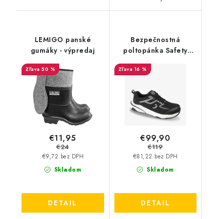
LEMIGO panské
Bezpečnostná
gumáky - výpredaj
poltopánka Safety
Jogger - Freedom S1PS
50 %
16 %
schw/weiß 23314 -
Akciová cena
€11,95
€99,90
€24
€119
€9,72 bez DPH
€81,22 bez DPH
Skladom
Skladom
DETAIL
DETAIL