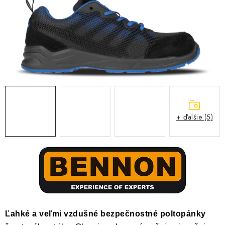
BLOG
KONTAKT
O NÁS
HODNOTENIE OBCHODU
OCHRANNÉ PRACOVNÉ POMÔCKY
+ ďalšie (5)
ZNAČKY
Často kladené otázky
INFORMÁCIE PRE ZÁKAZNÍKOV
Napíšte nám
Ľahké a veľmi vzdušné bezpečnostné poltopánky