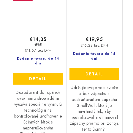
€14,35
€19,95
€15
€16,22 bez DPH
€11,67 bez DPH
Dodanie tovaru do 14
Dodanie tovaru do 14
dní
dní
DETAIL
DETAIL
Udržujte svoje veci svieže
Dezodorant do topánok
a bez zápachu s
uvex nano shoe add in
odstraňovačom zápachu
využíva špeciálne vyvinutú
SmellWell, ktorý je
technológiu na
navrhnutý tak, aby
kontrolované uvoľňovanie
neutralizoval a eliminoval
účinných látok s
zápachy priamo pri zdroji.
neprerušovaným
Tento účinný...