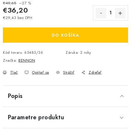
€49,68
–27 %
€36,20
€29,43 bez DPH
Jednotková cena:
DO KOŠÍKA
Kód tovaru:
65483/36
Záruka
:
2 roky
Značka:
BENNON
Tlač
Opýtať sa
Strážiť
Zdieľať
Popis
Parametre produktu