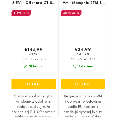
SIEVI - Offshore CT S3
VM - Memphis 2115-S1
FO SC SR Akciová cena
ESD - Výpredaj
19 %
23 %
€143,99
€34,99
€179
€45,79
€117,07 bez DPH
€28,45 bez DPH
Skladom
Skladom
DETAIL
DETAIL
Čižmy do polovice lýtok
Bezpečnostná obuv VM
vyrobené z odolnej a
Footwear je testovaná
vodoodpudivej kože
podľa EU noriem a
potiahnutej PU. Sťahovacie
dosahujú vysokej kvality.
pútka na zadnej strane
Vzdušný variant týchto