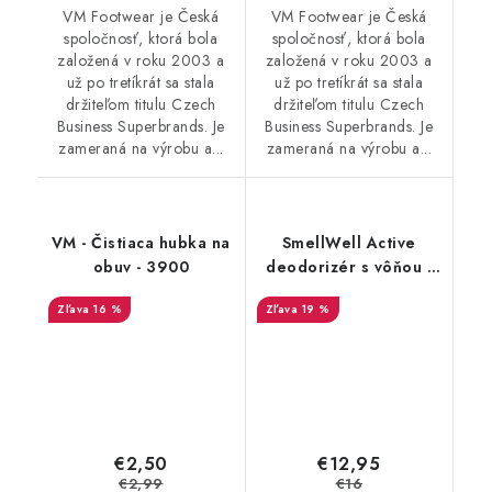
VM Footwear je Česká
VM Footwear je Česká
spoločnosť, ktorá bola
spoločnosť, ktorá bola
založená v roku 2003 a
založená v roku 2003 a
už po tretíkrát sa stala
už po tretíkrát sa stala
držiteľom titulu Czech
držiteľom titulu Czech
Business Superbrands. Je
Business Superbrands. Je
zameraná na výrobu a...
zameraná na výrobu a...
VM - Čistiaca hubka na
SmellWell Active
obuv - 3900
deodorizér s vôňou -
Leopard Blue
16 %
19 %
€2,50
€12,95
€2,99
€16