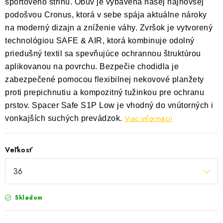
športového strihu. Obuv je vybavená našej najnovšej
podošvou Cronus, ktorá v sebe spája aktuálne nároky
na moderný dizajn a zníženie váhy. Zvršok je vytvorený
technológiou SAFE & AIR, ktorá kombinuje odolný
priedušný textil sa spevňujúce ochrannou štruktúrou
aplikovanou na povrchu. Bezpečie chodidla je
zabezpečené pomocou flexibilnej nekovové planžety
proti prepichnutiu a kompozitný tužinkou pre ochranu
prstov. Spacer Safe S1P Low je vhodný do vnútorných i
Viac informácií
vonkajších suchých prevádzok.
Veľkosť
Skladom