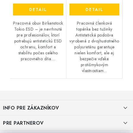
DETAIL
DETAIL
Pracovná obuv Birkenstock
Pracovná členková
Tokio ESD – je navrhnutá
topánka bez tužinky
pre profesionálov, ktorí
Antistatická podošva
potrebujú antistatickú ESD
vyrobená z dvojhustotného
ochranu, komfort a
polyuretánu garantuje
stabilitu počas celého
nielen komfort, ale aj
pracovného dňa....
bezpečie vďaka
protišmykovým
vlastnostiam...
Z
á
INFO PRE ZÁKAZNÍKOV
p
ä
AKO NAKUPOVAŤ
PRE PARTNEROV
t