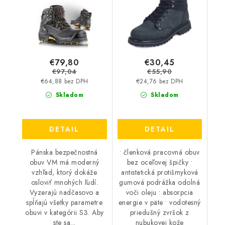
€79,80
€30,45
€97,04
€55,90
€64,88 bez DPH
€24,76 bez DPH
Skladom
Skladom
DETAIL
DETAIL
Pánska bezpečnostná
• členková pracovná obuv
obuv VM má moderný
bez oceľovej špičky •
vzhľad, ktorý dokáže
antistatická protišmyková
osloviť mnohých ľudí.
gumová podrážka odolná
Vyzerajú nadčasovo a
voči oleju • absorpcia
spĺňajú všetky parametre
energie v päte • vodotesný
obuvi v kategórii S3. Aby
priedušný zvršok z
ste sa...
nubukovej kože