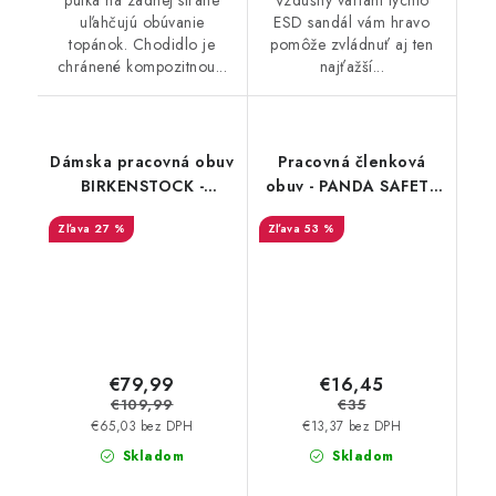
uľahčujú obúvanie
ESD sandál vám hravo
topánok. Chodidlo je
pomôže zvládnuť aj ten
chránené kompozitnou...
najťažší...
Dámska pracovná obuv
Pracovná členková
BIRKENSTOCK -
obuv - PANDA SAFETY
Birkenstock Tokio ESD
ALFA O1 FO - výpredaj
27 %
53 %
- 54268 - Akciová cena
€79,99
€16,45
€109,99
€35
€65,03 bez DPH
€13,37 bez DPH
Skladom
Skladom