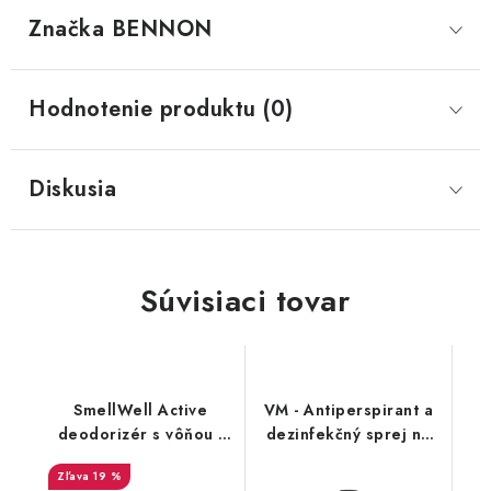
Značka
 BENNON
Hodnotenie produktu (0)
Diskusia
Súvisiaci tovar
SmellWell Active
VM - Antiperspirant a
deodorizér s vôňou -
dezinfekčný sprej na
Pink Zebra
topánky - FreshStep
19 %
2v1 3500