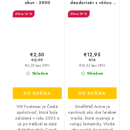
obuv - 3900
deodorizér s vôňou -
Leopard Blue
16 %
19 %
€2,50
€12,95
€2,99
€16
€2,03 bez DPH
€10,53 bez DPH
Skladom
Skladom
DO KOŠÍKA
DO KOŠÍKA
VM Footwear je Česká
SmellWell Active je
spoločnosť, ktorá bola
navrhnutý ako dve farebné
založená v roku 2003 a
vrecká, ktoré vyzerajú a
už po tretíkrát sa stala
voňajú fantasticky. Vložte
držiteľom titulu Czech
obe vrecká do topánok