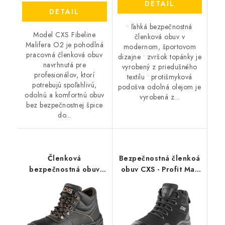
DETAIL
DETAIL
• ľahká bezpečnostná
Model CXS Fibeline
členková obuv v
Malifera O2 je pohodlná
modernom, športovom
pracovná členková obuv
dizajne • zvršok topánky je
navrhnutá pre
vyrobený z priedušného
profesionálov, ktorí
textilu • protišmyková
potrebujú spoľahlivú,
podošva odolná olejom je
odolnú a komfortnú obuv
vyrobená z...
bez bezpečnostnej špice
do...
Členková
Bezpečnostná členkoá
bezpečnostná obuv
obuv CXS - Profit Max
CXS - Stone Marble S3
S1P