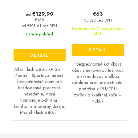
€129,90
€63
od
€139
€51,22 bez DPH
od €105,61 bez DPH
Dodanie do 7 pracovných
dní
Externý sklad
DETAIL
DETAIL
• bezpečnostná kotníková
Atlas Flash 6805 XP S3 –
obuv s nekovovou tužinkou
čierna - Športovo ladená
a aramidovou stielkou
bezpečnostná obuv pre
odolnou proti propichnutiu
každodenné pracovné
• podošva z PU/TPU •
nasadenie, ktorá
zvršok z kvalitnej kože –
kombinuje ochranu,
nubuk
komfort a moderný dizajn.
Model Flash 6805...
Z