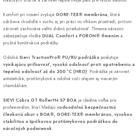
klasických šnúrok a zároveň lepšie fixuje pätu pre vyššiu stabilitu.
Komfort pri nosení zvyšuje
GORE-TEX® membrána
, ktorá
udržiava chodidlá v suchu aj pri práci vo vlhkom prostredí, pričom
zároveň zachováva veľmi dobrú priedušnosť. Tlmenie nárazov
zabezpečuje vložka
DUAL Comfort s PORON® tlmením
a
pružná konštrukcia podrážky.
Odolná
Sievi TractionPro® PU/RU podrážka
poskytuje
vynikajúcu priľnavosť, vysokú odolnosť proti opotrebeniu a
tepelnú odolnosť až do 300 °C (HRO)
. Podrážka je zároveň
antistatická, protišmyková a odolná voči olejom aj viacerým
chemikáliám.
SIEVI Cobra GT RollerH+ S7 BOA
je ideálna voľba pre
profesionálov, ktorí hľadajú
vodoodolnú bezpečnostnú
členkovú obuv s BOA®, GORE-TEX® membránou, vysokou
stabilitou a špičkovou protišmykovou podrážkou do
náročných podmienok
.