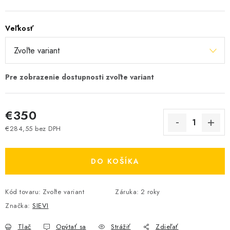
Veľkosť
€350
€284,55 bez DPH
Jednotková cena:
DO KOŠÍKA
Kód tovaru:
Zvoľte variant
Záruka
:
2 roky
Značka:
SIEVI
Tlač
Opýtať sa
Strážiť
Zdieľať