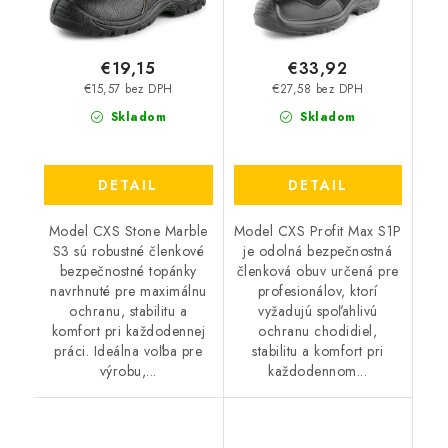
€19,15
€33,92
€15,57 bez DPH
€27,58 bez DPH
Skladom
Skladom
DETAIL
DETAIL
Model CXS Stone Marble
Model CXS Profit Max S1P
S3 sú robustné členkové
je odolná bezpečnostná
bezpečnostné topánky
členková obuv určená pre
navrhnuté pre maximálnu
profesionálov, ktorí
ochranu, stabilitu a
vyžadujú spoľahlivú
komfort pri každodennej
ochranu chodidiel,
práci. Ideálna voľba pre
stabilitu a komfort pri
výrobu,...
každodennom...