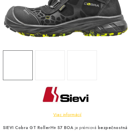
BLOG
KONTAKT
O NÁS
HODNOTENIE OBCHODU
OCHRANNÉ PRACOVNÉ POMÔCKY
ZNAČKY
Často kladené otázky
INFORMÁCIE PRE ZÁKAZNÍKOV
Napíšte nám
Viac informácií
SIEVI Cobra GT RollerH+ S7 BOA
je prémiová
bezpečnostná