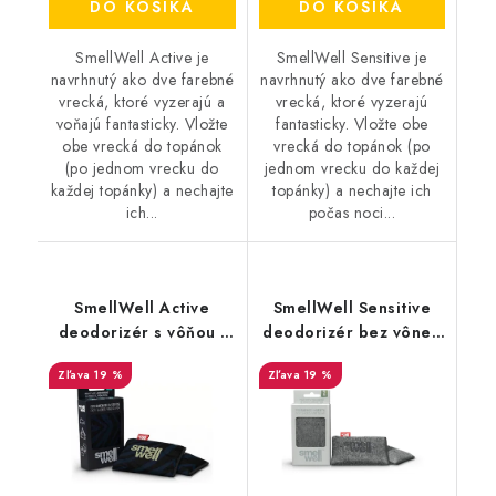
DO KOŠÍKA
DO KOŠÍKA
SmellWell Active je
SmellWell Sensitive je
navrhnutý ako dve farebné
navrhnutý ako dve farebné
vrecká, ktoré vyzerajú a
vrecká, ktoré vyzerajú
voňajú fantasticky. Vložte
fantasticky. Vložte obe
obe vrecká do topánok
vrecká do topánok (po
(po jednom vrecku do
jednom vrecku do každej
každej topánky) a nechajte
topánky) a nechajte ich
ich...
počas noci...
SmellWell Active
SmellWell Sensitive
deodorizér s vôňou -
deodorizér bez vône -
Black Zebra
Grey
19 %
19 %