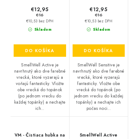
€12,95
€12,95
€16
€16
€10,53 bez DPH
€10,53 bez DPH
Skladom
Skladom
DO KOŠÍKA
DO KOŠÍKA
SmellWell Active je
SmellWell Sensitive je
navrhnutý ako dve farebné
navrhnutý ako dve farebné
vrecká, ktoré vyzerajú a
vrecká, ktoré vyzerajú
voňajú fantasticky. Vložte
fantasticky. Vložte obe
obe vrecká do topánok
vrecká do topánok (po
(po jednom vrecku do
jednom vrecku do každej
každej topánky) a nechajte
topánky) a nechajte ich
ich...
počas noci...
VM - Čistiaca hubka na
SmellWell Active