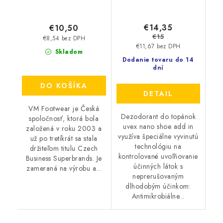
€14,35
€10,50
€15
€8,54 bez DPH
€11,67 bez DPH
Skladom
Dodanie tovaru do 14
dní
DO KOŠÍKA
DETAIL
VM Footwear je Česká
Dezodorant do topánok
spoločnosť, ktorá bola
uvex nano shoe add in
založená v roku 2003 a
využíva špeciálne vyvinutú
už po tretíkrát sa stala
technológiu na
držiteľom titulu Czech
kontrolované uvoľňovanie
Business Superbrands. Je
účinných látok s
zameraná na výrobu a...
neprerušovaným
dlhodobým účinkom:
Antimikrobiálne...