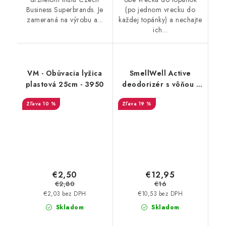
Business Superbrands. Je
(po jednom vrecku do
zameraná na výrobu a...
každej topánky) a nechajte
ich...
VM - Obúvacia lyžica
SmellWell Active
plastová 25cm - 3950
deodorizér s vôňou -
Camo Green
10 %
19 %
€2,50
€12,95
€2,80
€16
€2,03 bez DPH
€10,53 bez DPH
Skladom
Skladom