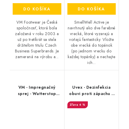
DO KOŠÍKA
DO KOŠÍKA
VM Footwear je Česká
SmellWell Active je
spoločnosť, ktorá bola
navrhnutý ako dve farebné
založená v roku 2003 a
vrecká, ktoré vyzerajú a
už po tretíkrát sa stala
voňajú fantasticky. Vložte
držiteľom titulu Czech
obe vrecká do topánok
Business Superbrands. Je
(po jednom vrecku do
zameraná na výrobu a...
každej topánky) a nechajte
ich...
VM - Impregnačný
Uvex - Dezinfekcia
sprej - Watterstop
obuvi proti zápachu a
3600
plesniam 125ml
4 %
9698/3