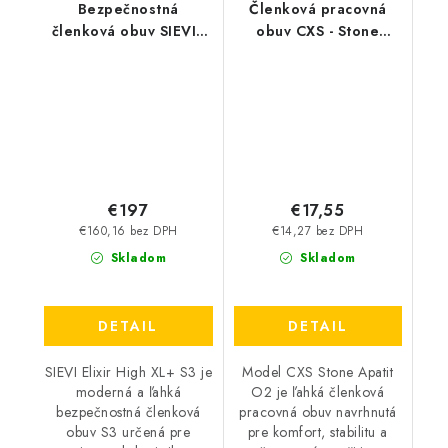
Bezpečnostná
Členková pracovná
členková obuv SIEVI -
obuv CXS - Stone
Elixir High XL+ S3
Apatit O2
€197
€17,55
€160,16 bez DPH
€14,27 bez DPH
Skladom
Skladom
DETAIL
DETAIL
SIEVI Elixir High XL+ S3 je
Model CXS Stone Apatit
moderná a ľahká
O2 je ľahká členková
bezpečnostná členková
pracovná obuv navrhnutá
obuv S3 určená pre
pre komfort, stabilitu a