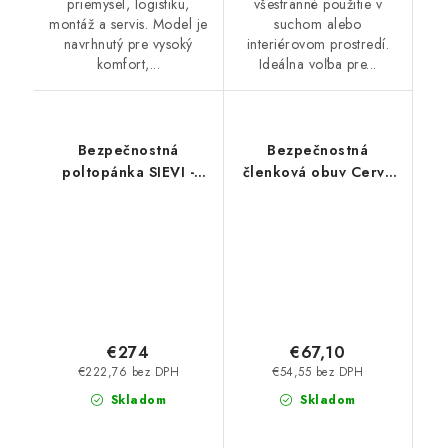
priemysel, logistiku,
všestranné použitie v
montáž a servis. Model je
suchom alebo
navrhnutý pre vysoký
interiérovom prostredí.
komfort,...
Ideálna voľba pre...
Bezpečnostná
Bezpečnostná
poltopánka SIEVI -
členková obuv Cerva
Spider Roller+ S3 HRO
Duvaag S1PS ESD SR -
BOA
čierne
€274
€67,10
€222,76 bez DPH
€54,55 bez DPH
Skladom
Skladom