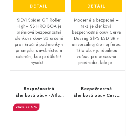
DETAIL
DETAIL
SIEVI Spider GT Roller
Moderná a bezpečná –
High+ S3 HRO BOA je
taká je členková
prémiová bezpečnostná
bezpečnostná obuv Cerva
členková obuv S3 určená
Duvaag S1PS ESD SR v
pre náročné podmienky v
univerzálnej čiernej farbe.
priemysle, stavebníctve a
Táto obuv je ideálnou
exteriéri, kde je dôležitá
voľbou pre pracovné
vysoká...
prostredia, kde je...
Bezpečnostná
Bezpečnostná
členková obuv - Atlas
členková obuv Cerva
Flash 6805 XP S3 SRC -
BK TPU MF S3 SRC -
až 6 %
čierna 36901
čierna