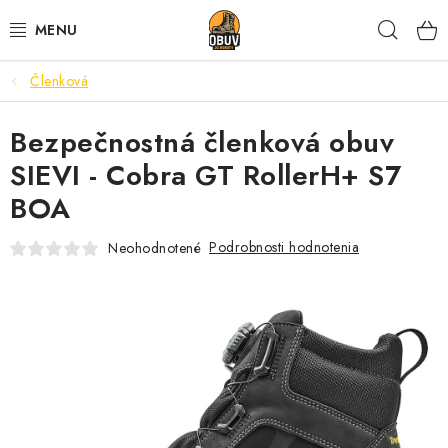
Prejsť
Hľad
na
obsah
Členková
PRACOVNÁ A BEZPEČNOSTNÁ OBUV
Bezpečnostná členková obuv
VOĽNOČASOVÁ OBUV
SIEVI - Cobra GT RollerH+ S7
VÝPREDAJ
BOA
VLOŽKY
Podrobnosti hodnotenia
Neohodnotené
IMPREGNÁCIA A OCHRANA
PRE KÁVIČKÁROV
BEZPEČNOSTNÉ NORMY A SYMBOLY