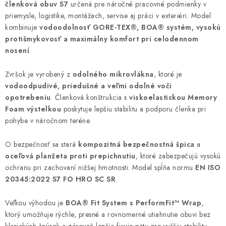
členková obuv S7
určená pre náročné pracovné podmienky v
priemysle, logistike, montážach, servise aj práci v exteriéri. Model
kombinuje
vodoodolnosť GORE-TEX®, BOA® systém, vysokú
protišmykovosť a maximálny komfort pri celodennom
nosení
.
Zvršok je vyrobený z
odolného mikrovlákna
, ktoré je
vodoodpudivé, priedušné a veľmi odolné voči
opotrebeniu
. Členková konštrukcia s
viskoelastickou Memory
Foam výstelkou
poskytuje lepšiu stabilitu a podporu členka pri
pohybe v náročnom teréne.
O bezpečnosť sa stará
kompozitná bezpečnostná špica
a
oceľová planžeta proti prepichnutiu
, ktoré zabezpečujú vysokú
ochranu pri zachovaní nižšej hmotnosti. Model spĺňa normu
EN ISO
20345:2022 S7 FO HRO SC SR
.
Veľkou výhodou je
BOA® Fit System s PerformFit™ Wrap
,
ktorý umožňuje rýchle, presné a rovnomerné utiahnutie obuvi bez