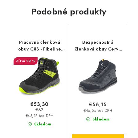
Podobné produkty
Pracovná členková
Bezpečnostná
obuv CXS - Fibeline
členková obuv Cerva
Malifera O2 ESD
Vadorros MF S1P ESD
20 %
SRC
€53,30
€56,15
€67
€45,65 bez DPH
€43,33 bez DPH
Skladom
Skladom